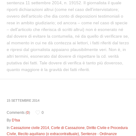
sentenza 11 settembre 2014, n. 19152. Il giornalista il quale
riporti dichiarazioni altrui (come nel caso dell'intervistatore;
ovvero dell'articolo che dia conto di deposizioni testimoniali o
rese in ambito giudiziario; od ancora – come nel caso di specie
– dell'articolo che riferisca di scritti altrui) non è esonerato né
dal dovere di evitare la contumelia, né da quello di verificare se,
al momento in cui ne dà contezza ai lettori, i fatti riferiti dal terzo
e ripresi dal giornalista appaiano plausibilmente veri. Non è, in
altri termini, esonerato dal dovere di rispettare la cd. verità
putativa dei fatti. Tale dovere di verifica è tanto più doveroso,
quanto maggiore è la gravità dei fatti riferiti.
15 SETTEMBRE 2014
Comments (
0
)
0
By
D'Isa
In
Cassazione civile 2014
,
Corte di Cassazione
,
Diritto Civile e Procedura
Civile
,
Illecito aquiliano (o extracontrattuale)
,
Sentenze - Ordinanze