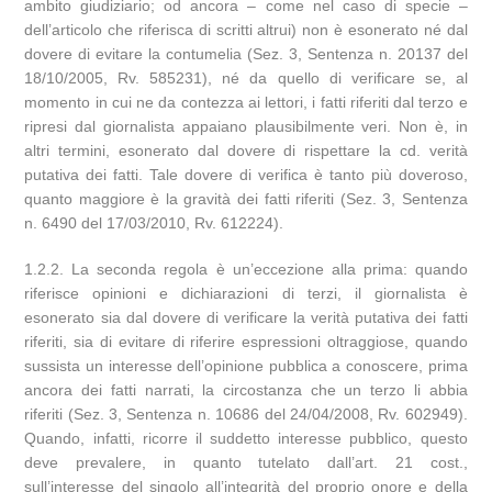
ambito giudiziario; od ancora – come nel caso di specie –
dell’articolo che riferisca di scritti altrui) non è esonerato né dal
dovere di evitare la contumelia (Sez. 3, Sentenza n. 20137 del
18/10/2005, Rv. 585231), né da quello di verificare se, al
momento in cui ne da contezza ai lettori, i fatti riferiti dal terzo e
ripresi dal giornalista appaiano plausibilmente veri. Non è, in
altri termini, esonerato dal dovere di rispettare la cd. verità
putativa dei fatti. Tale dovere di verifica è tanto più doveroso,
quanto maggiore è la gravità dei fatti riferiti (Sez. 3, Sentenza
n. 6490 del 17/03/2010, Rv. 612224).
1.2.2. La seconda regola è un’eccezione alla prima: quando
riferisce opinioni e dichiarazioni di terzi, il giornalista è
esonerato sia dal dovere di verificare la verità putativa dei fatti
riferiti, sia di evitare di riferire espressioni oltraggiose, quando
sussista un interesse dell’opinione pubblica a conoscere, prima
ancora dei fatti narrati, la circostanza che un terzo li abbia
riferiti (Sez. 3, Sentenza n. 10686 del 24/04/2008, Rv. 602949).
Quando, infatti, ricorre il suddetto interesse pubblico, questo
deve prevalere, in quanto tutelato dall’art. 21 cost.,
sull’interesse del singolo all’integrità del proprio onore e della