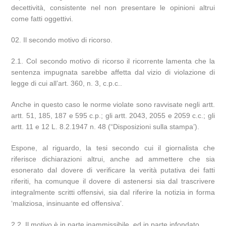
decettività, consistente nel non presentare le opinioni altrui
come fatti oggettivi.
Il secondo motivo di ricorso.
2.1. Col secondo motivo di ricorso il ricorrente lamenta che la
sentenza impugnata sarebbe affetta dal vizio di violazione di
legge di cui all’art. 360, n. 3, c.p.c..
Anche in questo caso le norme violate sono ravvisate negli artt.
artt. 51, 185, 187 e 595 c.p.; gli artt. 2043, 2055 e 2059 c.c.; gli
artt. 11 e 12 L. 8.2.1947 n. 48 (“Disposizioni sulla stampa’).
Espone, al riguardo, la tesi secondo cui il giornalista che
riferisce dichiarazioni altrui, anche ad ammettere che sia
esonerato dal dovere di verificare la verità putativa dei fatti
riferiti, ha comunque il dovere di astenersi sia dal trascrivere
integralmente scritti offensivi, sia dal riferire la notizia in forma
‘maliziosa, insinuante ed offensiva’.
2.2. Il motivo è in parte inammissibile, ed in parte infondato.