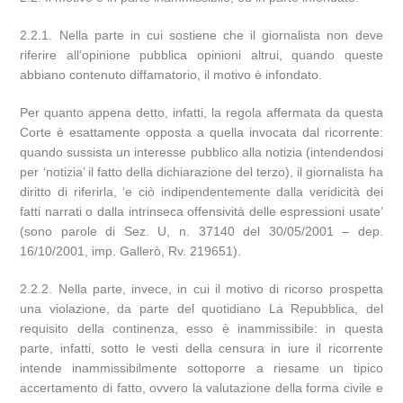
2.2.1. Nella parte in cui sostiene che il giornalista non deve
riferire all’opinione pubblica opinioni altrui, quando queste
abbiano contenuto diffamatorio, il motivo è infondato.
Per quanto appena detto, infatti, la regola affermata da questa
Corte è esattamente opposta a quella invocata dal ricorrente:
quando sussista un interesse pubblico alla notizia (intendendosi
per ‘notizia’ il fatto della dichiarazione del terzo), il giornalista ha
diritto di riferirla, ‘e ciò indipendentemente dalla veridicità dei
fatti narrati o dalla intrinseca offensività delle espressioni usate’
(sono parole di Sez. U, n. 37140 del 30/05/2001 – dep.
16/10/2001, imp. Gallerò, Rv. 219651).
2.2.2. Nella parte, invece, in cui il motivo di ricorso prospetta
una violazione, da parte del quotidiano La Repubblica, del
requisito della continenza, esso è inammissibile: in questa
parte, infatti, sotto le vesti della censura in iure il ricorrente
intende inammissibilmente sottoporre a riesame un tipico
accertamento di fatto, ovvero la valutazione della forma civile e