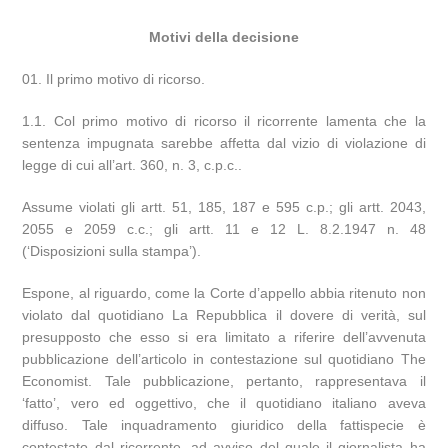
Motivi della decisione
Il primo motivo di ricorso.
1.1. Col primo motivo di ricorso il ricorrente lamenta che la
sentenza impugnata sarebbe affetta dal vizio di violazione di
legge di cui all’art. 360, n. 3, c.p.c..
Assume violati gli artt. 51, 185, 187 e 595 c.p.; gli artt. 2043,
2055 e 2059 c.c.; gli artt. 11 e 12 L. 8.2.1947 n. 48
(‘Disposizioni sulla stampa’).
Espone, al riguardo, come la Corte d’appello abbia ritenuto non
violato dal quotidiano La Repubblica il dovere di verità, sul
presupposto che esso si era limitato a riferire dell’avvenuta
pubblicazione dell’articolo in contestazione sul quotidiano The
Economist. Tale pubblicazione, pertanto, rappresentava il
‘fatto’, vero ed oggettivo, che il quotidiano italiano aveva
diffuso. Tale inquadramento giuridico della fattispecie è
contestato dal ricorrente, ad avviso del quale il giornalista ha