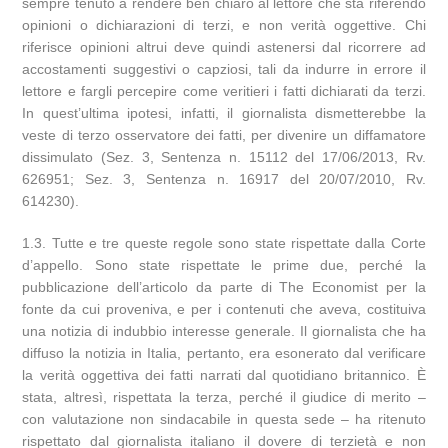
sempre tenuto a rendere ben chiaro al lettore che sta riferendo
opinioni o dichiarazioni di terzi, e non verità oggettive. Chi
riferisce opinioni altrui deve quindi astenersi dal ricorrere ad
accostamenti suggestivi o capziosi, tali da indurre in errore il
lettore e fargli percepire come veritieri i fatti dichiarati da terzi.
In quest’ultima ipotesi, infatti, il giornalista dismetterebbe la
veste di terzo osservatore dei fatti, per divenire un diffamatore
dissimulato (Sez. 3, Sentenza n. 15112 del 17/06/2013, Rv.
626951; Sez. 3, Sentenza n. 16917 del 20/07/2010, Rv.
614230).
1.3. Tutte e tre queste regole sono state rispettate dalla Corte
d’appello. Sono state rispettate le prime due, perché la
pubblicazione dell’articolo da parte di The Economist per la
fonte da cui proveniva, e per i contenuti che aveva, costituiva
una notizia di indubbio interesse generale. Il giornalista che ha
diffuso la notizia in Italia, pertanto, era esonerato dal verificare
la verità oggettiva dei fatti narrati dal quotidiano britannico. È
stata, altresì, rispettata la terza, perché il giudice di merito –
con valutazione non sindacabile in questa sede – ha ritenuto
rispettato dal giornalista italiano il dovere di terzietà e non