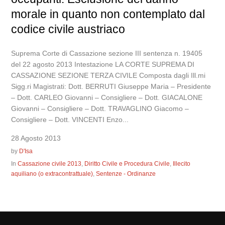
morale in quanto non contemplato dal
codice civile austriaco
Suprema Corte di Cassazione sezione III sentenza n. 19405
del 22 agosto 2013 Intestazione LA CORTE SUPREMA DI
CASSAZIONE SEZIONE TERZA CIVILE Composta dagli Ill.mi
Sigg.ri Magistrati: Dott. BERRUTI Giuseppe Maria – Presidente
– Dott. CARLEO Giovanni – Consigliere – Dott. GIACALONE
Giovanni – Consigliere – Dott. TRAVAGLINO Giacomo –
Consigliere – Dott. VINCENTI Enzo...
28 Agosto 2013
by
D'Isa
In
Cassazione civile 2013
,
Diritto Civile e Procedura Civile
,
Illecito
aquiliano (o extracontrattuale)
,
Sentenze - Ordinanze