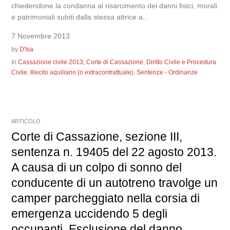
chiedendone la condanna al risarcimento dei danni fisici, morali
e patrimoniali subiti dalla stessa attrice a...
7 Novembre 2013
by
D'Isa
In
Cassazione civile 2013
,
Corte di Cassazione
,
Diritto Civile e Procedura
Civile
,
Illecito aquiliano (o extracontrattuale)
,
Sentenze - Ordinanze
ARTICOLO
Corte di Cassazione, sezione III,
sentenza n. 19405 del 22 agosto 2013.
A causa di un colpo di sonno del
conducente di un autotreno travolge un
camper parcheggiato nella corsia di
emergenza uccidendo 5 degli
occupanti. Esclusione del danno