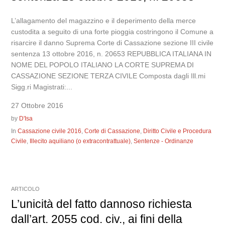
L’allagamento del magazzino e il deperimento della merce
custodita a seguito di una forte pioggia costringono il Comune a
risarcire il danno Suprema Corte di Cassazione sezione III civile
sentenza 13 ottobre 2016, n. 20653 REPUBBLICA ITALIANA IN
NOME DEL POPOLO ITALIANO LA CORTE SUPREMA DI
CASSAZIONE SEZIONE TERZA CIVILE Composta dagli Ill.mi
Sigg.ri Magistrati:...
27 Ottobre 2016
by
D'Isa
In
Cassazione civile 2016
,
Corte di Cassazione
,
Diritto Civile e Procedura
Civile
,
Illecito aquiliano (o extracontrattuale)
,
Sentenze - Ordinanze
ARTICOLO
L’unicità del fatto dannoso richiesta
dall’art. 2055 cod. civ., ai fini della