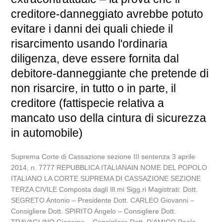
creditore-danneggiato avrebbe potuto
evitare i danni dei quali chiede il
risarcimento usando l'ordinaria
diligenza, deve essere fornita dal
debitore-danneggiante che pretende di
non risarcire, in tutto o in parte, il
creditore (fattispecie relativa a
mancato uso della cintura di sicurezza
in automobile)
Suprema Corte di Cassazione sezione III sentenza 3 aprile
2014, n. 7777 REPUBBLICA ITALIANAIN NOME DEL POPOLO
ITALIANO LA CORTE SUPREMA DI CASSAZIONE SEZIONE
TERZA CIVILE Composta dagli Ill.mi Sigg.ri Magistrati: Dott.
SEGRETO Antonio – Presidente Dott. CARLEO Giovanni –
Consigliere Dott. SPIRITO Angelo – Consigliere Dott.
TRAVAGLINO Giacomo – Consigliere Dott. D’AMICO Paolo –...