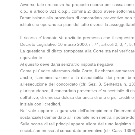
Avverso tale ordinanza ha proposto ricorso per cassazione i
c.p., e articolo 321 c.p.p., comma 2: dopo avere sottolineat
l’ammissione alla procedura di concordato preventivo non ha 
istituti che operano su piani del tutto diversi: la assoggettab
Il ricorso e’ fondato.Va anzitutto premesso che il sequestr
Decreto Legislativo 10 marzo 2000, n. 74, articoli 2, 3, 4, 5, 8,
La questione di diritto sottoposta alla Corte sta nel verifi
equivalente.
Al quesito deve darsi senz’altro risposta negativa.
Come piu’ volte affermato dalla Corte, il debitore ammesso 
anche, l’amministrazione e la disponibilita’ dei propri 
all’esecuzione del concordato (cfr. Sez. 3, Sentenza n. 
giurisprudenza, il concordato preventivo e’ suscettibile di r
dell’attivo, di omessa dolosa denuncia di uno o piu’ crediti o
iniziale con i creditori.
Ne’ vale opporre a garanzia dell’adempimento l’intervenut
sostanziale) demandato al Tribunale non rientra il potere-dove
Sulla scorta di tali principi appare allora del tutto legittimo
societa’ ammessa al concordato preventivo (cfr. Cass. 1399