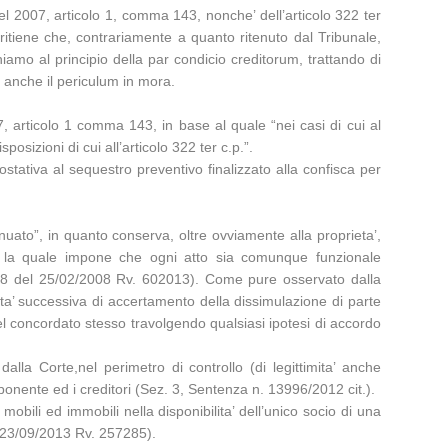
l 2007, articolo 1, comma 143, nonche’ dell’articolo 322 ter
 ritiene che, contrariamente a quanto ritenuto dal Tribunale,
iamo al principio della par condicio creditorum, trattando di
le anche il periculum in mora.
, articolo 1 comma 143, in base al quale “nei casi di cui al
posizioni di cui all’articolo 322 ter c.p.”.
stativa al sequestro preventivo finalizzato alla confisca per
uato”, in quanto conserva, oltre ovviamente alla proprieta’,
ra, la quale impone che ogni atto sia comunque funzionale
728 del 25/02/2008 Rv. 602013). Come pure osservato dalla
lita’ successiva di accertamento della dissimulazione di parte
 del concordato stesso travolgendo qualsiasi ipotesi di accordo
la Corte,nel perimetro di controllo (di legittimita’ anche
roponente ed i creditori (Sez. 3, Sentenza n. 13996/2012 cit.).
 mobili ed immobili nella disponibilita’ dell’unico socio di una
 23/09/2013 Rv. 257285).