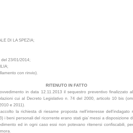
E DI LA SPEZIA;
 del 23/01/2014;
ILIA;
ullamento con rinvio).
RITENUTO IN FATTO
ovvedimento in data 12.11.2013 il sequestro preventivo finalizzato al
lazioni cui al Decreto Legislativo n. 74 del 2000, articolo 10 bis (om
 2010 e 2011).
accolto la richiesta di riesame proposta nell’interesse dell’indagato
 beni personali del ricorrente erano stati gia’ messi a disposizione de
cedimento ed in ogni caso essi non potevano ritenersi confiscabili, pen
 mora.