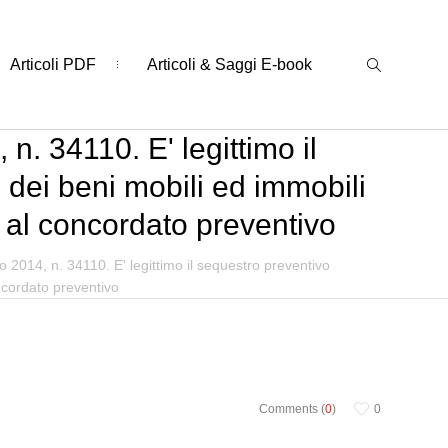
Articoli PDF
Articoli & Saggi E-book
n. 34110. E' legittimo il
 dei beni mobili ed immobili
a al concordato preventivo
 2014, n. 34110. E' legittimo il sequestro preventivo
oncordato preventivo
Comments (
0
)
0