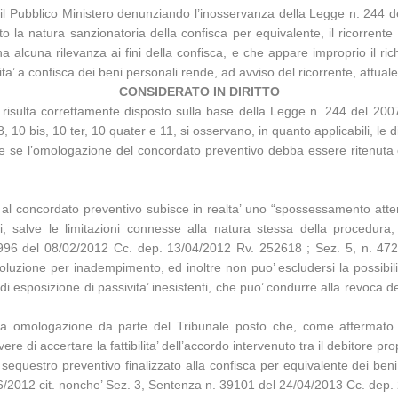
l Pubblico Ministero denunziando l’inosservanza della Legge n. 244 de
o la natura sanzionatoria della confisca per equivalente, il ricorrente
alcuna rilevanza ai fini della confisca, e che appare improprio il rich
ilita’ a confisca dei beni personali rende, ad avviso del ricorrente, attua
CONSIDERATO IN DIRITTO
o risulta correttamente disposto sulla base della Legge n. 244 del 2007
 10 bis, 10 ter, 10 quater e 11, si osservano, in quanto applicabili, le dis
care se l’omologazione del concordato preventivo debba essere ritenuta o
al concordato preventivo subisce in realta’ uno “spossessamento atten
beni, salve le limitazioni connesse alla natura stessa della procedu
13996 del 08/02/2012 Cc. dep. 13/04/2012 Rv. 252618 ; Sez. 5, n. 4
isoluzione per inadempimento, ed inoltre non puo’ escludersi la possibi
 di esposizione di passivita’ inesistenti, che puo’ condurre alla revoca
a omologazione da parte del Tribunale posto che, come affermato dal
re di accertare la fattibilita’ dell’accordo intervenuto tra il debitore p
 il sequestro preventivo finalizzato alla confisca per equivalente dei beni
6/2012 cit. nonche’ Sez. 3, Sentenza n. 39101 del 24/04/2013 Cc. dep.