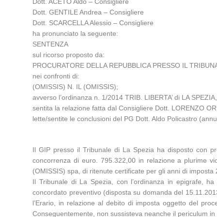
Dott. ACETO Aldo – Consigliere
Dott. GENTILE Andrea – Consigliere
Dott. SCARCELLA Alessio – Consigliere
ha pronunciato la seguente:
SENTENZA
sul ricorso proposto da:
PROCURATORE DELLA REPUBBLICA PRESSO IL TRIBUNAL
nei confronti di:
(OMISSIS) N. IL (OMISSIS);
avverso l’ordinanza n. 1/2014 TRIB. LIBERTA’ di LA SPEZIA,
sentita la relazione fatta dal Consigliere Dott. LORENZO OR
lette/sentite le conclusioni del PG Dott. Aldo Policastro (ann
Il GIP presso il Tribunale di La Spezia ha disposto con pr
concorrenza di euro. 795.322,00 in relazione a plurime vio
(OMISSIS) spa, di ritenute certificate per gli anni di imposta
Il Tribunale di La Spezia, con l’ordinanza in epigrafe, ha 
concordato preventivo (disposta su domanda del 15.11.2013) i
l’Erario, in relazione al debito di imposta oggetto del pro
Conseguentemente, non sussisteva neanche il periculum in