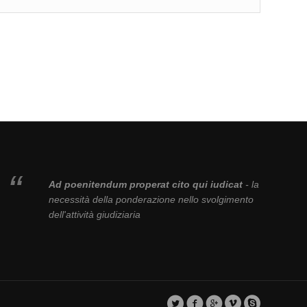
Ad poenitendum properat cito qui iudicat
- la
necessità della ponderazione nello svolgimento
dell'attività giudiziaria