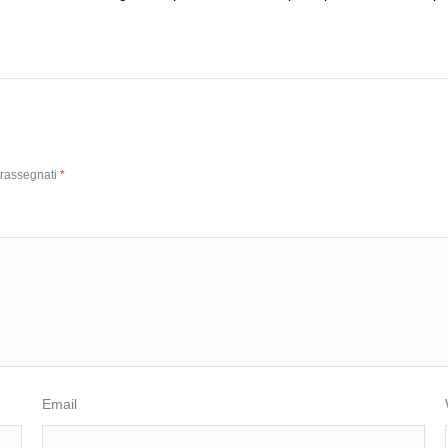
trassegnati
*
Email