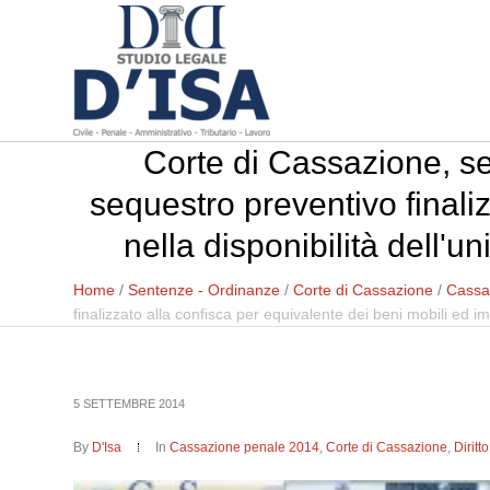
Corte di Cassazione, sez
sequestro preventivo finali
nella disponibilità dell'
Home
/
Sentenze - Ordinanze
/
Corte di Cassazione
/
Cassa
finalizzato alla confisca per equivalente dei beni mobili ed 
5 SETTEMBRE 2014
By
D'Isa
In
Cassazione penale 2014
,
Corte di Cassazione
,
Dirit