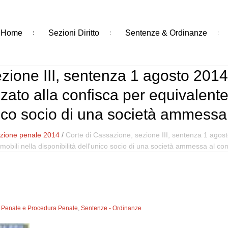
Home
Sezioni Diritto
Sentenze & Ordinanze
ione III, sentenza 1 agosto 2014, 
zzato alla confisca per equivalente
unico socio di una società ammess
zione penale 2014
/
Corte di Cassazione, sezione III, sentenza 1 agosto
immobili nella disponibilità dell'unico socio di una società ammessa al c
to Penale e Procedura Penale
,
Sentenze - Ordinanze