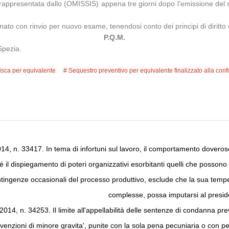
rappresentata dallo (OMISSIS) appena tre giorni dopo l’emissione del s
to con rinvio per nuovo esame, tenendosi conto dei principi di diritto 
P.Q.M.
Spezia.
fisca per equivalente
Sequestro preventivo per equivalente finalizzato alla conf
4, n. 33417. In tema di infortuni sul lavoro, il comportamento doveroso 
il dispiegamento di poteri organizzativi esorbitanti quelli che possono rit
ngenze occasionali del processo produttivo, esclude che la sua tempest
complesse, possa imputarsi al presid
14, n. 34253. Il limite all'appellabilità delle sentenze di condanna pre
vvenzioni di minore gravita', punite con la sola pena pecuniaria o con pe