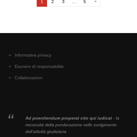
1
2
3
…
5
Informativa privacy
Esonero di responsabilità
Collaborazioni
Ad poenitendum properat cito qui iudicat
- la
necessità della ponderazione nello svolgimento
dell'attività giudiziaria