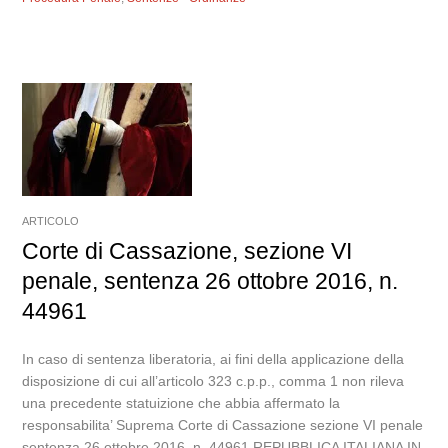
ARTICOLO
Corte di Cassazione, sezione VI
penale, sentenza 26 ottobre 2016, n.
44961
In caso di sentenza liberatoria, ai fini della applicazione della
disposizione di cui all’articolo 323 c.p.p., comma 1 non rileva
una precedente statuizione che abbia affermato la
responsabilita’ Suprema Corte di Cassazione sezione VI penale
sentenza 26 ottobre 2016, n. 44961 REPUBBLICA ITALIANA IN