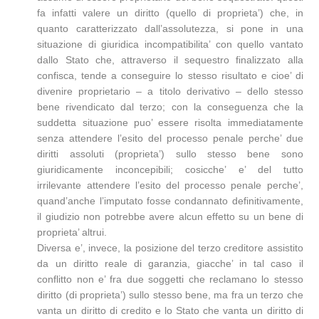
fa infatti valere un diritto (quello di proprieta’) che, in
quanto caratterizzato dall’assolutezza, si pone in una
situazione di giuridica incompatibilita’ con quello vantato
dallo Stato che, attraverso il sequestro finalizzato alla
confisca, tende a conseguire lo stesso risultato e cioe’ di
divenire proprietario – a titolo derivativo – dello stesso
bene rivendicato dal terzo; con la conseguenza che la
suddetta situazione puo’ essere risolta immediatamente
senza attendere l’esito del processo penale perche’ due
diritti assoluti (proprieta’) sullo stesso bene sono
giuridicamente inconcepibili; cosicche’ e’ del tutto
irrilevante attendere l’esito del processo penale perche’,
quand’anche l’imputato fosse condannato definitivamente,
il giudizio non potrebbe avere alcun effetto su un bene di
proprieta’ altrui.
Diversa e’, invece, la posizione del terzo creditore assistito
da un diritto reale di garanzia, giacche’ in tal caso il
conflitto non e’ fra due soggetti che reclamano lo stesso
diritto (di proprieta’) sullo stesso bene, ma fra un terzo che
vanta un diritto di credito e lo Stato che vanta un diritto di