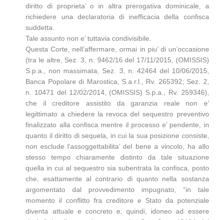
diritto di proprieta’ o in altra prerogativa dominicale, a
richiedere una declaratoria di inefficacia della confisca
suddetta.
Tale assunto non e’ tuttavia condivisibile.
Questa Corte, nell’affermare, ormai in piu’ di un’occasione
(tra le altre, Sez. 3, n. 9462/16 del 17/11/2015, (OMISSIS)
S.p.a., non massimata, Sez. 3, n. 42464 del 10/06/2015,
Banca Popolare di Marostica, S.a.r.l., Rv. 265392; Sez. 2,
n. 10471 del 12/02/2014, (OMISSIS) S.p.a., Rv. 259346),
che il creditore assistito da garanzia reale non e’
legittimato a chiedere la revoca del sequestro preventivo
finalizzato alla confisca mentre il processo e’ pendente, in
quanto il diritto di sequela, in cui la sua posizione consiste,
non esclude l’assoggettabilita’ del bene a vincolo, ha allo
stesso tempo chiaramente distinto da tale situazione
quella in cui al sequestro sia subentrata la confisca, posto
che, esattamente al contrario di quanto nella sostanza
argomentato dal provvedimento impugnato, “in tale
momento il conflitto fra creditore e Stato da potenziale
diventa attuale e concreto e, quindi, idoneo ad essere