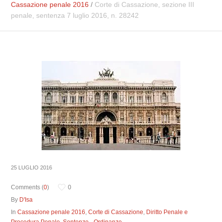
Cassazione penale 2016
/
Corte di Cassazione, sezione III
penale, sentenza 7 luglio 2016, n. 28242
25 LUGLIO 2016
Comments (
0
)
0
By
D'Isa
In
Cassazione penale 2016
,
Corte di Cassazione
,
Diritto Penale e