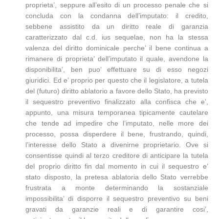
proprieta’, seppure all’esito di un processo penale che si
concluda con la condanna dell’imputato: il credito,
sebbene assistito da un diritto reale di garanzia
caratterizzato dal c.d. ius sequelae, non ha la stessa
valenza del diritto dominicale perche’ il bene continua a
rimanere di proprieta’ dell’imputato il quale, avendone la
disponibilita’, ben puo’ effettuare su di esso negozi
giuridici. Ed e’ proprio per questo che il legislatore, a tutela
del (futuro) diritto ablatorio a favore dello Stato, ha previsto
il sequestro preventivo finalizzato alla confisca che e’,
appunto, una misura temporanea tipicamente cautelare
che tende ad impedire che l’imputato, nelle more dei
processo, possa disperdere il bene, frustrando, quindi,
l’interesse dello Stato a divenirne proprietario. Ove si
consentisse quindi al terzo creditore di anticipare la tutela
del proprio diritto fin dal momento in cui il sequestro e’
stato disposto, la pretesa ablatoria dello Stato verrebbe
frustrata a monte determinando la sostanziale
impossibilita’ di disporre il sequestro preventivo su beni
gravati da garanzie reali e di garantire cosi’,