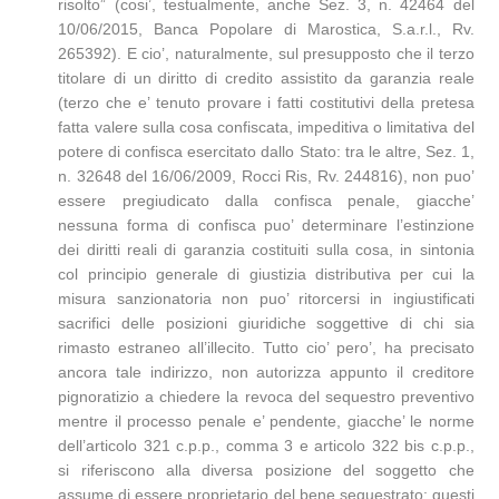
risolto” (cosi’, testualmente, anche Sez. 3, n. 42464 del
10/06/2015, Banca Popolare di Marostica, S.a.r.l., Rv.
265392). E cio’, naturalmente, sul presupposto che il terzo
titolare di un diritto di credito assistito da garanzia reale
(terzo che e’ tenuto provare i fatti costitutivi della pretesa
fatta valere sulla cosa confiscata, impeditiva o limitativa del
potere di confisca esercitato dallo Stato: tra le altre, Sez. 1,
n. 32648 del 16/06/2009, Rocci Ris, Rv. 244816), non puo’
essere pregiudicato dalla confisca penale, giacche’
nessuna forma di confisca puo’ determinare l’estinzione
dei diritti reali di garanzia costituiti sulla cosa, in sintonia
col principio generale di giustizia distributiva per cui la
misura sanzionatoria non puo’ ritorcersi in ingiustificati
sacrifici delle posizioni giuridiche soggettive di chi sia
rimasto estraneo all’illecito. Tutto cio’ pero’, ha precisato
ancora tale indirizzo, non autorizza appunto il creditore
pignoratizio a chiedere la revoca del sequestro preventivo
mentre il processo penale e’ pendente, giacche’ le norme
dell’articolo 321 c.p.p., comma 3 e articolo 322 bis c.p.p.,
si riferiscono alla diversa posizione del soggetto che
assume di essere proprietario del bene sequestrato: questi