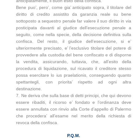
anticipatamente, il buon esito della confisca.
Bene puo’, pero’, come gia’ anticipato sopra, il titolare del
diritto di credito assistito da garanzia reale su bene
sottoposto a sequestro penale far valere il suo diritto in via
posticipata davanti al giudice dell’esecuzione penale a
seguito, come nella specie, della decisione definitiva sulla
confisca. Del resto, il giudice dell’esecuzione, si e’
ulteriormente precisato, e’ l’esclusivo titolare del potere di
provvedere alla custodia del bene confiscato e di disporne
la vendita, assicurando, tuttavia, che, all’esito della
procedura di liquidazione, sul ricavato il creditore stesso
possa esercitare lo ius praelationis, conseguendo quanto
spettantegli, con priorita’ rispetto ad ogni altra
destinazione.
7. Ne deriva che sulla base di detti principi, che qui devono
essere ribaditi, il ricorso e’ fondato e l’ordinanza deve
essere annullata con rinvio alla Corte d’appello di Palermo
che procedera’ all’esame nel merito della richiesta di
revoca della confisca.
P.Q.M.