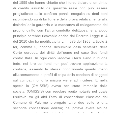
del 1999 che hanno chiarito che il terzo titolare di un diritto
di credito assistito da garanzia reale non puo’ essere
pregiudicato dalla confisca penale eseguita su detti beni
incombendo su di lui l’onere della prova relativamente alla
titolarita’ della garanzia e la mancanza di collegamento del
proprio diritto con l’altrui condotta delittuosa; e analogo
principio sarebbe ricavabile anche dal Decreto Legge n. 4
del 2010 che ha modificato la L. n. 575 del 1965, articolo 2
ter, comma 5, nonche’ desumibile dalla sentenza della
Corte europea dei diritti dell’uomo nel caso Sud fondi
contro Italia. In ogni caso laddove i terzi siano in buona
fede, nei loro confronti non puo’ trovare applicazione la
confisca, essendo la stessa condizionata quanto meno
all’accertamento di profili di colpa della condotta di soggetti
sul cui patrimonio la misura viene ad incidere. E nella
specie la (OMISSIS) aveva acquistato immobile dalla
societa’ (OMISSIS) con regolare rogito notarile nel quale
risultava tra gli altri l’atto di concessione rilasciato dal
Comune di Palermo prorogato altre due volte e una
seconda concessione edilizia; ne’ poteva avere alcuna