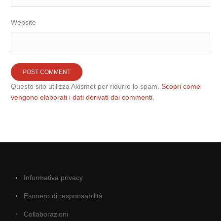
Website
Questo sito utilizza Akismet per ridurre lo spam.
Scopri come
vengono elaborati i dati derivati dai commenti
.
Informativa privacy
Esonero di responsabilità
Collaborazioni