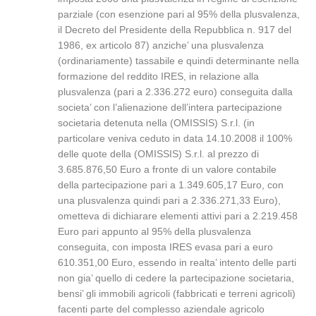
parziale (con esenzione pari al 95% della plusvalenza,
il Decreto del Presidente della Repubblica n. 917 del
1986, ex articolo 87) anziche’ una plusvalenza
(ordinariamente) tassabile e quindi determinante nella
formazione del reddito IRES, in relazione alla
plusvalenza (pari a 2.336.272 euro) conseguita dalla
societa’ con l’alienazione dell’intera partecipazione
societaria detenuta nella (OMISSIS) S.r.l. (in
particolare veniva ceduto in data 14.10.2008 il 100%
delle quote della (OMISSIS) S.r.l. al prezzo di
3.685.876,50 Euro a fronte di un valore contabile
della partecipazione pari a 1.349.605,17 Euro, con
una plusvalenza quindi pari a 2.336.271,33 Euro),
ometteva di dichiarare elementi attivi pari a 2.219.458
Euro pari appunto al 95% della plusvalenza
conseguita, con imposta IRES evasa pari a euro
610.351,00 Euro, essendo in realta’ intento delle parti
non gia’ quello di cedere la partecipazione societaria,
bensi’ gli immobili agricoli (fabbricati e terreni agricoli)
facenti parte del complesso aziendale agricolo