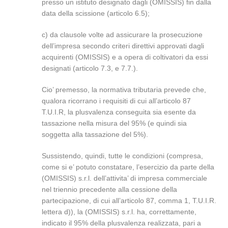
presso un istituto designato dagli (OMISSIS) fin dalla
data della scissione (articolo 6.5);
c) da clausole volte ad assicurare la prosecuzione
dell’impresa secondo criteri direttivi approvati dagli
acquirenti (OMISSIS) e a opera di coltivatori da essi
designati (articolo 7.3, e 7.7.).
Cio’ premesso, la normativa tributaria prevede che,
qualora ricorrano i requisiti di cui all’articolo 87
T.U.I.R, la plusvalenza conseguita sia esente da
tassazione nella misura del 95% (e quindi sia
soggetta alla tassazione del 5%).
Sussistendo, quindi, tutte le condizioni (compresa,
come si e’ potuto constatare, l’esercizio da parte della
(OMISSIS) s.r.l. dell’attivita’ di impresa commerciale
nel triennio precedente alla cessione della
partecipazione, di cui all’articolo 87, comma 1, T.U.I.R.
lettera d)), la (OMISSIS) s.r.l. ha, correttamente,
indicato il 95% della plusvalenza realizzata, pari a