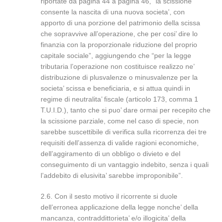
riportate da pagina 44 a pagina 46, “la scissione
consente la nascita di una nuova societa’, con
apporto di una porzione del patrimonio della scissa
che sopravvive all’operazione, che per cosi’ dire lo
finanzia con la proporzionale riduzione del proprio
capitale sociale”, aggiungendo che “per la legge
tributaria l’operazione non costituisce realizzo ne’
distribuzione di plusvalenze o minusvalenze per la
societa’ scissa e beneficiaria, e si attua quindi in
regime di neutralita’ fiscale (articolo 173, comma 1
T.U.I.D.), tanto che si puo’ dare ormai per recepito che
la scissione parziale, come nel caso di specie, non
sarebbe suscettibile di verifica sulla ricorrenza dei tre
requisiti dell’assenza di valide ragioni economiche,
dell’aggiramento di un obbligo o divieto e del
conseguimento di un vantaggio indebito, senza i quali
l’addebito di elusivita’ sarebbe improponibile”.
2.6. Con il sesto motivo il ricorrente si duole
dell’erronea applicazione della legge nonche’ della
mancanza, contraddittorieta’ e/o illogicita’ della