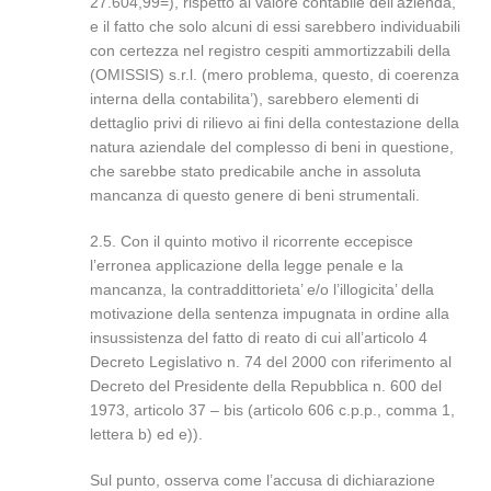
27.604,99=), rispetto al valore contabile dell’azienda,
e il fatto che solo alcuni di essi sarebbero individuabili
con certezza nel registro cespiti ammortizzabili della
(OMISSIS) s.r.l. (mero problema, questo, di coerenza
interna della contabilita’), sarebbero elementi di
dettaglio privi di rilievo ai fini della contestazione della
natura aziendale del complesso di beni in questione,
che sarebbe stato predicabile anche in assoluta
mancanza di questo genere di beni strumentali.
2.5. Con il quinto motivo il ricorrente eccepisce
l’erronea applicazione della legge penale e la
mancanza, la contraddittorieta’ e/o l’illogicita’ della
motivazione della sentenza impugnata in ordine alla
insussistenza del fatto di reato di cui all’articolo 4
Decreto Legislativo n. 74 del 2000 con riferimento al
Decreto del Presidente della Repubblica n. 600 del
1973, articolo 37 – bis (articolo 606 c.p.p., comma 1,
lettera b) ed e)).
Sul punto, osserva come l’accusa di dichiarazione