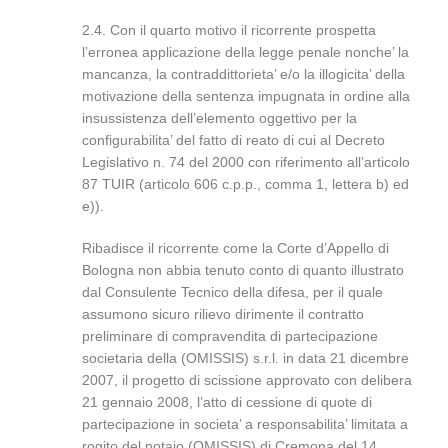
2.4. Con il quarto motivo il ricorrente prospetta
l’erronea applicazione della legge penale nonche’ la
mancanza, la contraddittorieta’ e/o la illogicita’ della
motivazione della sentenza impugnata in ordine alla
insussistenza dell’elemento oggettivo per la
configurabilita’ del fatto di reato di cui al Decreto
Legislativo n. 74 del 2000 con riferimento all’articolo
87 TUIR (articolo 606 c.p.p., comma 1, lettera b) ed
e)).
Ribadisce il ricorrente come la Corte d’Appello di
Bologna non abbia tenuto conto di quanto illustrato
dal Consulente Tecnico della difesa, per il quale
assumono sicuro rilievo dirimente il contratto
preliminare di compravendita di partecipazione
societaria della (OMISSIS) s.r.l. in data 21 dicembre
2007, il progetto di scissione approvato con delibera
21 gennaio 2008, l’atto di cessione di quote di
partecipazione in societa’ a responsabilita’ limitata a
rogito del notaio (OMISSIS) di Cremona del 14