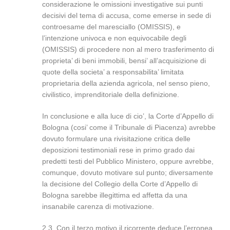
considerazione le omissioni investigative sui punti
decisivi del tema di accusa, come emerse in sede di
controesame del maresciallo (OMISSIS), e
l’intenzione univoca e non equivocabile degli
(OMISSIS) di procedere non al mero trasferimento di
proprieta’ di beni immobili, bensi’ all’acquisizione di
quote della societa’ a responsabilita’ limitata
proprietaria della azienda agricola, nel senso pieno,
civilistico, imprenditoriale della definizione.
In conclusione e alla luce di cio’, la Corte d’Appello di
Bologna (cosi’ come il Tribunale di Piacenza) avrebbe
dovuto formulare una rivisitazione critica delle
deposizioni testimoniali rese in primo grado dai
predetti testi del Pubblico Ministero, oppure avrebbe,
comunque, dovuto motivare sul punto; diversamente
la decisione del Collegio della Corte d’Appello di
Bologna sarebbe illegittima ed affetta da una
insanabile carenza di motivazione.
2.3. Con il terzo motivo il ricorrente deduce l’erronea