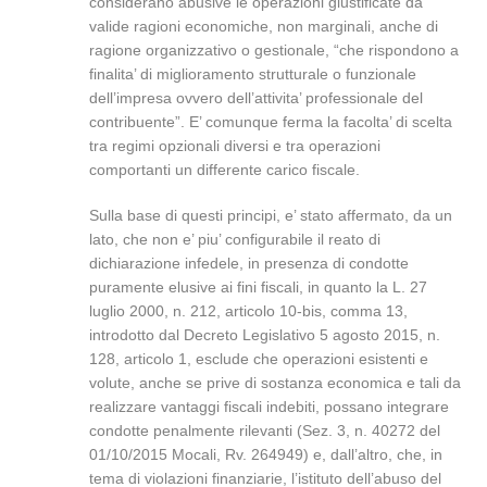
considerano abusive le operazioni giustificate da
valide ragioni economiche, non marginali, anche di
ragione organizzativo o gestionale, “che rispondono a
finalita’ di miglioramento strutturale o funzionale
dell’impresa ovvero dell’attivita’ professionale del
contribuente”. E’ comunque ferma la facolta’ di scelta
tra regimi opzionali diversi e tra operazioni
comportanti un differente carico fiscale.
Sulla base di questi principi, e’ stato affermato, da un
lato, che non e’ piu’ configurabile il reato di
dichiarazione infedele, in presenza di condotte
puramente elusive ai fini fiscali, in quanto la L. 27
luglio 2000, n. 212, articolo 10-bis, comma 13,
introdotto dal Decreto Legislativo 5 agosto 2015, n.
128, articolo 1, esclude che operazioni esistenti e
volute, anche se prive di sostanza economica e tali da
realizzare vantaggi fiscali indebiti, possano integrare
condotte penalmente rilevanti (Sez. 3, n. 40272 del
01/10/2015 Mocali, Rv. 264949) e, dall’altro, che, in
tema di violazioni finanziarie, l’istituto dell’abuso del