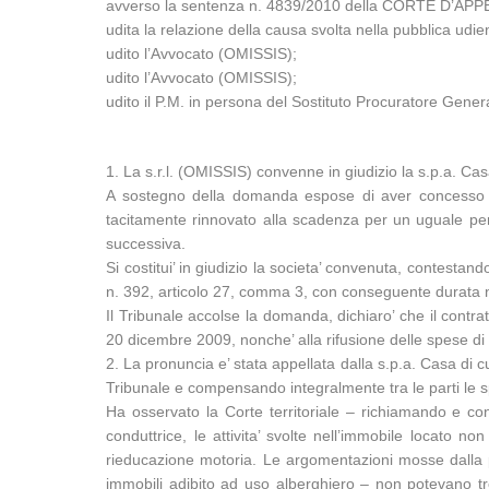
avverso la sentenza n. 4839/2010 della CORTE D’APPE
udita la relazione della causa svolta nella pubblica 
udito l’Avvocato (OMISSIS);
udito l’Avvocato (OMISSIS);
udito il P.M. in persona del Sostituto Procuratore Gene
1. La s.r.l. (OMISSIS) convenne in giudizio la s.p.a. C
A sostegno della domanda espose di aver concesso in 
tacitamente rinnovato alla scadenza per un uguale per
successiva.
Si costitui’ in giudizio la societa’ convenuta, contestan
n. 392, articolo 27, comma 3, con conseguente durata 
Il Tribunale accolse la domanda, dichiaro’ che il contr
20 dicembre 2009, nonche’ alla rifusione delle spese di 
2. La pronuncia e’ stata appellata dalla s.p.a. Casa di
Tribunale e compensando integralmente tra le parti le s
Ha osservato la Corte territoriale – richiamando e co
conduttrice, le attivita’ svolte nell’immobile locato n
rieducazione motoria. Le argomentazioni mosse dalla pa
immobili adibito ad uso alberghiero – non potevano tro