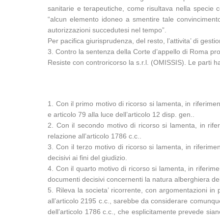
sanitarie e terapeutiche, come risultava nella specie
“alcun elemento idoneo a smentire tale convincimento o
autorizzazioni succedutesi nel tempo”.
Per pacifica giurisprudenza, del resto, l’attivita’ di gesti
3. Contro la sentenza della Corte d’appello di Roma prop
Resiste con controricorso la s.r.l. (OMISSIS). Le parti
1. Con il primo motivo di ricorso si lamenta, in riferime
e articolo 79 alla luce dell’articolo 12 disp. gen..
2. Con il secondo motivo di ricorso si lamenta, in rife
relazione all’articolo 1786 c.c..
3. Con il terzo motivo di ricorso si lamenta, in riferime
decisivi ai fini del giudizio.
4. Con il quarto motivo di ricorso si lamenta, in riferim
documenti decisivi concernenti la natura alberghiera del
5. Rileva la societa’ ricorrente, con argomentazioni in par
all’articolo 2195 c.c., sarebbe da considerare comunque d
dell’articolo 1786 c.c., che esplicitamente prevede sian