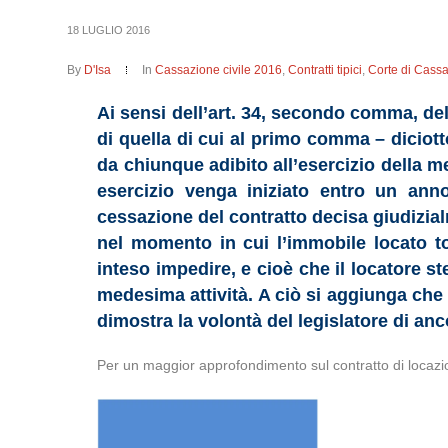
18 LUGLIO 2016
By
D'Isa
In
Cassazione civile 2016
,
Contratti tipici
,
Corte di Cass
Ai sensi dell’art. 34, secondo comma, dell
di quella di cui al primo comma – diciot
da chiunque adibito all’esercizio della m
esercizio venga iniziato entro un ann
cessazione del contratto decisa giudizialm
nel momento in cui l’immobile locato tor
inteso impedire, e cioè che il locatore s
medesima attività. A ciò si aggiunga che 
dimostra la volontà del legislatore di anc
Per un maggior approfondimento sul contratto di locazi