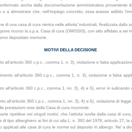
 confermato anche dalla documentazione amministrativa proveniente da
 a dimostrare che, nell’impiego concreto, essa avesse adibito l’immob
one di una casa di cura rientra nelle attivita’ industriali, finalizzata dallo
one ricorso la s.p.a. Casa di cura (OMISSIS), con atto affidato a sei mo
 hanno depositato memorie.
MOTIVI DELLA DECISIONE
nto all’articolo 360 c.p.c., comma 1, n. 3), violazione e falsa applicazion
rimento all’articolo 360 c.p.c., comma 1, n. 3), violazione e falsa ap
nto all’articolo 360 c.p.c., comma 1, nn. 3), 4) e 5), error in iudicando
ento all’articolo 360 c.p.c., comma 1, nn. 3), 4) e 5), violazione di legg
le prestazioni rese dalla Casa di cura ricorrente.
te ripetitive nei singoli motivi, che l’attivita’ svolta dalla casa di cura, 
i tipo alberghiero ai fini di cui alla L. n. 392 del 1978, articolo 27; l
o applicati alle case di cura le norme sul deposito in albergo. Ne’ a d