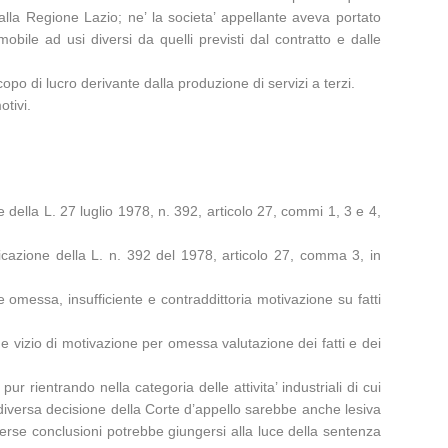
lla Regione Lazio; ne’ la societa’ appellante aveva portato
ile ad usi diversi da quelli previsti dal contratto e dalle
 scopo di lucro derivante dalla produzione di servizi a terzi.
tivi.
e della L. 27 luglio 1978, n. 392, articolo 27, commi 1, 3 e 4,
plicazione della L. n. 392 del 1978, articolo 27, comma 3, in
 e omessa, insufficiente e contraddittoria motivazione su fatti
e e vizio di motivazione per omessa valutazione dei fatti e dei
pur rientrando nella categoria delle attivita’ industriali di cui
a diversa decisione della Corte d’appello sarebbe anche lesiva
iverse conclusioni potrebbe giungersi alla luce della sentenza