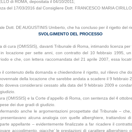
LLO di ROMA, depositata il 04/10/2011
;
udienza del 17/03/2016 dal Consigliere Dott. FRANCESCO MARIA CIRILLO
rale Dott. DE AUGUSTINIS Umberto, che ha concluso per il rigetto del ri
SVOLGIMENTO DEL PROCESSO
asa di cura (OMISSIS), davanti Tribunale di Roma, intimando licenza per 
locazione per sette anni, con contratto del 10 febbraio 1995, un i
iodo e che, con lettera raccomandata del 21 aprile 2007, essa locatri
do il contenuto della domanda e chiedendone il rigetto, sul rilievo che d
novennale della locazione che sarebbe andata a scadere il 9 febbraio 
atto doveva considerarsi cessato alla data del 9 febbraio 2009 e condann
giudizio.
 cura (OMISSIS) e la Corte d’appello di Roma, con sentenza del 4 ottob
pese dei due gradi di giudizio.
nfermando anche le argomentazioni prospettate dal Tribunale – che, in
on presentavano alcuna analogia con quelle alberghiere, trattandosi di
rte appellante – evidentemente finalizzate a far ricadere il contratto
vare accoglimento, giacche’ le prestazioni di carattere alberghiero o