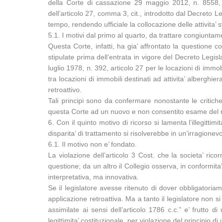
della Corte di cassazione 29 maggio 2012, n. 8558, la
dell’articolo 27, comma 3, cit., introdotto dal Decreto L
tempo, rendendo ufficiale la collocazione delle attivita’ 
5.1. I motivi dal primo al quarto, da trattare congiuntame
Questa Corte, infatti, ha gia’ affrontato la questione c
stipulate prima dell’entrata in vigore del Decreto Legi
luglio 1978, n. 392, articolo 27 per le locazioni di immob
tra locazioni di immobili destinati ad attivita’ alberghie
retroattivo.
Tali principi sono da confermare nonostante le critiche 
questa Corte ad un nuovo e non consentito esame del 
6. Con il quinto motivo di ricorso si lamenta l’illegitti
disparita’ di trattamento si risolverebbe in un’irragionevol
6.1. Il motivo non e’ fondato.
La violazione dell’articolo 3 Cost. che la societa’ ricor
questione; da un altro il Collegio osserva, in conformit
interpretativa, ma innovativa.
Se il legislatore avesse ritenuto di dover obbligatori
applicazione retroattiva. Ma a tanto il legislatore non si
assimilate ai sensi dell’articolo 1786 c.c.” e’ frutto
legittimita’ costituzionale, per violazione del principio d