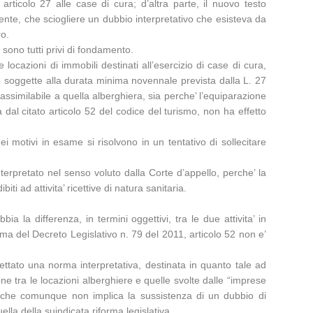
rticolo 27 alle case di cura; d’altra parte, il nuovo testo
rente, che sciogliere un dubbio interpretativo che esisteva da
ro.
 sono tutti privi di fondamento.
locazioni di immobili destinati all’esercizio di case di cura,
no soggette alla durata minima novennale prevista dalla L. 27
’ assimilabile a quella alberghiera, sia perche’ l’equiparazione
ta dal citato articolo 52 del codice del turismo, non ha effetto
ei motivi in esame si risolvono in un tentativo di sollecitare
interpretato nel senso voluto dalla Corte d’appello, perche’ la
ti ad attivita’ ricettive di natura sanitaria.
ia la differenza, in termini oggettivi, tra le due attivita’ in
rma del Decreto Legislativo n. 79 del 2011, articolo 52 non e’
ettato una norma interpretativa, destinata in quanto tale ad
ione tra le locazioni alberghiere e quelle svolte dalle “imprese
ico, che comunque non implica la sussistenza di un dubbio di
uella della suindicata riforma legislativa.