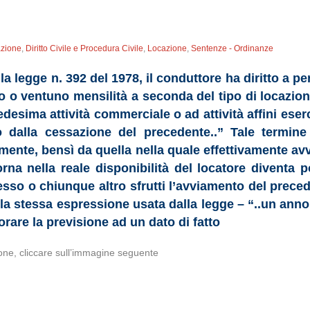
azione
,
Diritto Civile e Procedura Civile
,
Locazione
,
Sentenze - Ordinanze
a legge n. 392 del 1978, il conduttore ha diritto a pe
to o ventuno mensilità a seconda del tipo di locazio
edesima attività commerciale o ad attività affini eser
o dalla cessazione del precedente..” Tale termine
ente, bensì da quella nella quale effettivamente avvie
na nella reale disponibilità del locatore diventa po
tesso o chiunque altro sfrutti l’avviamento del prece
la stessa espressione usata dalla legge – “..un anno
orare la previsione ad un dato di fatto
one, cliccare sull’immagine seguente