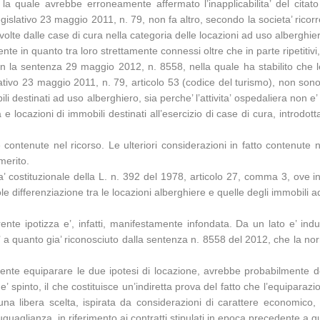
 quale avrebbe erroneamente affermato l’inapplicabilita’ del citato a
egislativo 23 maggio 2011, n. 79, non fa altro, secondo la societa’ ricor
svolte dalle case di cura nella categoria delle locazioni ad uso alberghie
nte in quanto tra loro strettamente connessi oltre che in parte ripetitivi,
on la sentenza 29 maggio 2012, n. 8558, nella quale ha stabilito che le 
slativo 23 maggio 2011, n. 79, articolo 53 (codice del turismo), non so
ili destinati ad uso alberghiero, sia perche’ l’attivita’ ospedaliera non e
ra e locazioni di immobili destinati all’esercizio di case di cura, introdot
contenute nel ricorso. Le ulteriori considerazioni in fatto contenute n
merito.
mita’ costituzionale della L. n. 392 del 1978, articolo 27, comma 3, ove 
e differenziazione tra le locazioni alberghiere e quelle degli immobili adibi
rente ipotizza e’, infatti, manifestamente infondata. Da un lato e’ indubb
a’ a quanto gia’ riconosciuto dalla sentenza n. 8558 del 2012, che la no
amente equiparare le due ipotesi di locazione, avrebbe probabilmente d
 e’ spinto, il che costituisce un’indiretta prova del fatto che l’equiparaz
 di una libera scelta, ispirata da considerazioni di carattere econom
i uguaglianza, in riferimento ai contratti stipulati in epoca precedente a q