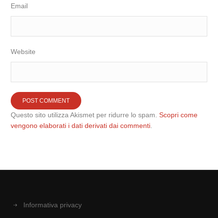
Email
Website
Questo sito utilizza Akismet per ridurre lo spam.
Scopri come
vengono elaborati i dati derivati dai commenti
.
Informativa privacy