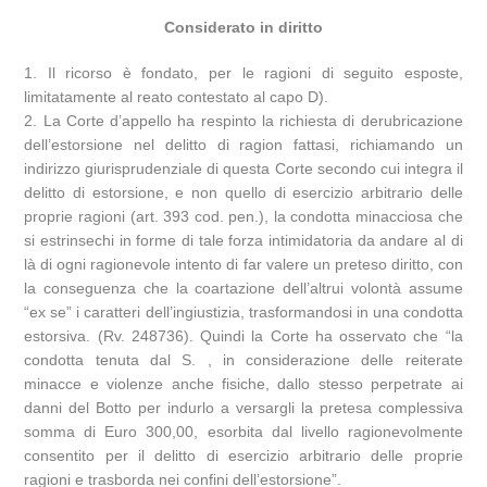
Considerato in diritto
1. Il ricorso è fondato, per le ragioni di seguito esposte,
limitatamente al reato contestato al capo D).
2. La Corte d’appello ha respinto la richiesta di derubricazione
dell’estorsione nel delitto di ragion fattasi, richiamando un
indirizzo giurisprudenziale di questa Corte secondo cui integra il
delitto di estorsione, e non quello di esercizio arbitrario delle
proprie ragioni (art. 393 cod. pen.), la condotta minacciosa che
si estrinsechi in forme di tale forza intimidatoria da andare al di
là di ogni ragionevole intento di far valere un preteso diritto, con
la conseguenza che la coartazione dell’altrui volontà assume
“ex se” i caratteri dell’ingiustizia, trasformandosi in una condotta
estorsiva. (Rv. 248736). Quindi la Corte ha osservato che “la
condotta tenuta dal S. , in considerazione delle reiterate
minacce e violenze anche fisiche, dallo stesso perpetrate ai
danni del Botto per indurlo a versargli la pretesa complessiva
somma di Euro 300,00, esorbita dal livello ragionevolmente
consentito per il delitto di esercizio arbitrario delle proprie
ragioni e trasborda nei confini dell’estorsione”.