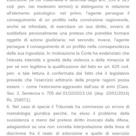
cod. pen. nei medesimi termini) si distinguono in relazione
all’elemento psicologico: nel primo, l’agente persegue il
conseguimento di un profitto nella convinzione ragionevole,
anche se infondata, di esercitare un suo diritto, ovvero di
soddisfare personalmente una pretesa che potrebbe formare
oggetto di azione giudiziaria; nel secondo, invece, l’agente
persegue il conseguimento di un profitto nella consapevolezza
della sua ingiustizia. In motivazione la Corte ha evidenziato che
l’elevata intensità o gravità della violenza o della minaccia di
per sé non legittima la qualificazione del fatto ex art. 629 cod.
pen. e tale lettura è confermata dal fatto che il legislatore
prevede che l’esercizio arbitrario delle proprie ragioni possa
essere – come l’estorsione-aggravato dall’uso di armi (Cass.
Sez. 2, Sentenza n. 705 del 01/10/2013 Ud. (dep. 10/01/2014)
Rv. 258071).
6. Nel caso di specie il Tribunale ha commesso un errore di
metodologia giuridica perché, ha eluso il problema della
sussistenza o meno del preteso diritto invocato dalla difesa,
adagiandosi su una non corretta interpretazione della linea di
discrimine fra il reato di estorsione e quello di esercizio