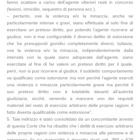
fanno scattare a carico dell’agente ulteriori reati in concorso
(lesioni, omicidio, sequestro di persona ecc.).
– pertanto, ove la violenza e/o la minaccia, anche se
particolarmente intense o gravi, siano effettuate al solo fine di
esercitare un preteso diritto, pur potendo l’agente ricorrere al
giudice, non è mai configurabile il diverso delitto di estorsione
che ha presupposti giuridici completamente diversi; tuttavia,
ove la violenza e/o la minaccia, indipendentemente dalla
intensità con la quale siano adoperate dall’agente, siano
esercitate al fine di far valere un preteso diritto per il quale,
però, non si può ricorrere al giudice, il suddetto comportamento
va qualificato come estorsione ma non perché l’agente eserciti
una violenza o minaccia particolarmente grave ma perché il
suo preteso diritto non è tutelabile davanti all’autorità
giudiziaria, sicché, venendo a mancare uno dei requisiti
materiali del reato di esercizio arbitrario delle proprie ragioni, il
fatto diventa qualificabile come estorsione”.
5. Tale indirizzo è stato consolidato da un concomitante arresto
di questa Corte che ha ribadito che i delitti di esercizio arbitrario
delle proprie ragioni con violenza o minaccia alle persone e di
estorsione (la cui materialità è descritta dagli artt. 393 e 629