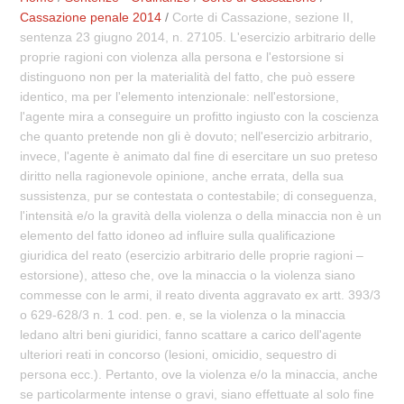
Cassazione penale 2014
/
Corte di Cassazione, sezione II,
sentenza 23 giugno 2014, n. 27105. L'esercizio arbitrario delle
proprie ragioni con violenza alla persona e l'estorsione si
distinguono non per la materialità del fatto, che può essere
identico, ma per l'elemento intenzionale: nell'estorsione,
l'agente mira a conseguire un profitto ingiusto con la coscienza
che quanto pretende non gli è dovuto; nell'esercizio arbitrario,
invece, l'agente è animato dal fine di esercitare un suo preteso
diritto nella ragionevole opinione, anche errata, della sua
sussistenza, pur se contestata o contestabile; di conseguenza,
l'intensità e/o la gravità della violenza o della minaccia non è un
elemento del fatto idoneo ad influire sulla qualificazione
giuridica del reato (esercizio arbitrario delle proprie ragioni –
estorsione), atteso che, ove la minaccia o la violenza siano
commesse con le armi, il reato diventa aggravato ex artt. 393/3
o 629-628/3 n. 1 cod. pen. e, se la violenza o la minaccia
ledano altri beni giuridici, fanno scattare a carico dell'agente
ulteriori reati in concorso (lesioni, omicidio, sequestro di
persona ecc.). Pertanto, ove la violenza e/o la minaccia, anche
se particolarmente intense o gravi, siano effettuate al solo fine