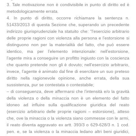
3. Tale motivazione non è condivisibile in punto di diritto ed è
metodologicamente errata.
4. In punto di diritto, occorre richiamare la sentenza n.
51433/2013 di questa Sezione che, superando un precedente
indirizzo giurisprudenziale ha statuito che: “l’esercizio arbitrario
delle proprie ragioni con violenza alla persona e l’estorsione si
distinguono non per la materialità del fatto, che può essere
identico, ma per l’elemento intenzionale: nell’estorsione,
l’agente mira a conseguire un profitto ingiusto con la coscienza
che quanto pretende non gli è dovuto; nell’esercizio arbitrario,
invece, l’agente è animato dal fine di esercitare un suo preteso
diritto nella ragionevole opinione, anche errata, della sua
sussistenza, pur se contestata o contestabile;
– di conseguenza, deve affermarsi che l’intensità e/o la gravità
della violenza o della minaccia non è un elemento del fatto
idoneo ad influire sulla qualificazione giuridica del reato
(esercizio arbitrario delle proprie ragioni – estorsione), atteso
che, ove la minaccia o la violenza siano commesse con le armi,
il reato diventa aggravato ex artt. 393/3 o 629-628/3 n. 1 cod.
pen. e, se la violenza o la minaccia ledano altri beni giuridici,