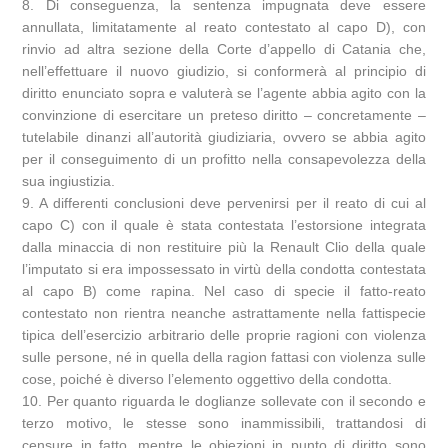
8. Di conseguenza, la sentenza impugnata deve essere
annullata, limitatamente al reato contestato al capo D), con
rinvio ad altra sezione della Corte d’appello di Catania che,
nell’effettuare il nuovo giudizio, si conformerà al principio di
diritto enunciato sopra e valuterà se l’agente abbia agito con la
convinzione di esercitare un preteso diritto – concretamente –
tutelabile dinanzi all’autorità giudiziaria, ovvero se abbia agito
per il conseguimento di un profitto nella consapevolezza della
sua ingiustizia.
9. A differenti conclusioni deve pervenirsi per il reato di cui al
capo C) con il quale è stata contestata l’estorsione integrata
dalla minaccia di non restituire più la Renault Clio della quale
l’imputato si era impossessato in virtù della condotta contestata
al capo B) come rapina. Nel caso di specie il fatto-reato
contestato non rientra neanche astrattamente nella fattispecie
tipica dell’esercizio arbitrario delle proprie ragioni con violenza
sulle persone, né in quella della ragion fattasi con violenza sulle
cose, poiché è diverso l’elemento oggettivo della condotta.
10. Per quanto riguarda le doglianze sollevate con il secondo e
terzo motivo, le stesse sono inammissibili, trattandosi di
censure in fatto, mentre le obiezioni in punto di diritto sono