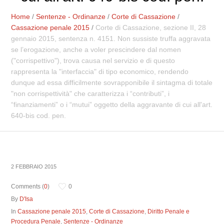
Home
/
Sentenze - Ordinanze
/
Corte di Cassazione
/
Cassazione penale 2015
/
Corte di Cassazione, sezione II, 28
gennaio 2015, sentenza n. 4151. Non sussiste truffa aggravata
se l’erogazione, anche a voler prescindere dal nomen
("corrispettivo"), trova causa nel servizio e di questo
rappresenta la "interfaccia" di tipo economico, rendendo
dunque ad essa difficilmente sovrapponibile il sintagma di totale
"non corrispettività" che caratterizza i “contributi”, i
“finanziamenti” o i “mutui” oggetto della aggravante di cui all'art.
640-bis cod. pen.
2 FEBBRAIO 2015
Comments (
0
)
0
By
D'Isa
In
Cassazione penale 2015
,
Corte di Cassazione
,
Diritto Penale e
Procedura Penale
,
Sentenze - Ordinanze