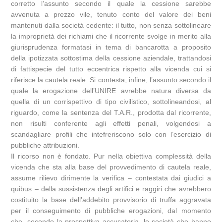
corretto l’assunto secondo il quale la cessione sarebbe
avvenuta a prezzo vile, tenuto conto del valore dei beni
mantenuti dalla società cedente: il tutto, non senza sottolineare
la improprietà dei richiami che il ricorrente svolge in merito alla
giurisprudenza formatasi in tema di bancarotta a proposito
della ipotizzata sottostima della cessione aziendale, trattandosi
di fattispecie del tutto eccentrica rispetto alla vicenda cui si
riferisce la cautela reale. Si contesta, infine, l’assunto secondo il
quale la erogazione dell’UNIRE avrebbe natura diversa da
quella di un corrispettivo di tipo civilistico, sottolineandosi, al
riguardo, come la sentenza del T.A.R., prodotta dal ricorrente,
non risulti conferente agli effetti penali, volgendosi a
scandagliare profili che intefreriscono solo con l’esercizio di
pubbliche attribuzioni.
Il ricorso non è fondato. Pur nella obiettiva complessità della
vicenda che sta alla base del provvedimento di cautela reale,
assume rilievo dirimente la verifica – contestata dai giudici a
quibus – della sussistenza degli artifici e raggiri che avrebbero
costituito la base dell’addebito provvisorio di truffa aggravata
per il conseguimento di pubbliche erogazioni, dal momento
che, secondo la prospettiva accusatoria, le società che hanno