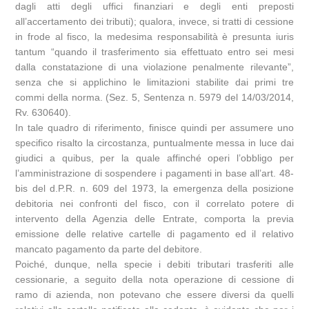
dagli atti degli uffici finanziari e degli enti preposti
all’accertamento dei tributi); qualora, invece, si tratti di cessione
in frode al fisco, la medesima responsabilità è presunta iuris
tantum “quando il trasferimento sia effettuato entro sei mesi
dalla constatazione di una violazione penalmente rilevante”,
senza che si applichino le limitazioni stabilite dai primi tre
commi della norma. (Sez. 5, Sentenza n. 5979 del 14/03/2014,
Rv. 630640).
In tale quadro di riferimento, finisce quindi per assumere uno
specifico risalto la circostanza, puntualmente messa in luce dai
giudici a quibus, per la quale affinché operi l’obbligo per
l’amministrazione di sospendere i pagamenti in base all’art. 48-
bis del d.P.R. n. 609 del 1973, la emergenza della posizione
debitoria nei confronti del fisco, con il correlato potere di
intervento della Agenzia delle Entrate, comporta la previa
emissione delle relative cartelle di pagamento ed il relativo
mancato pagamento da parte del debitore.
Poiché, dunque, nella specie i debiti tributari trasferiti alle
cessionarie, a seguito della nota operazione di cessione di
ramo di azienda, non potevano che essere diversi da quelli