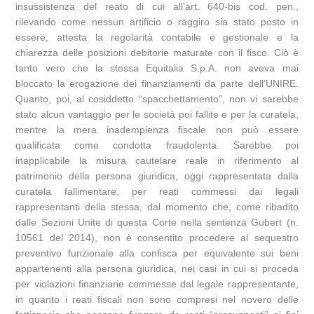
insussistenza del reato di cui all’art. 640-bis cod. pen.,
rilevando come nessun artificio o raggiro sia stato posto in
essere, attesta la regolarità contabile e gestionale e la
chiarezza delle posizioni debitorie maturate con il fisco. Ciò è
tanto vero che la stessa Equitalia S.p.A. non aveva mai
bloccato la erogazione dei finanziamenti da parte dell’UNIRE.
Quanto, poi, al cosiddetto “spacchettamento”, non vi sarebbe
stato alcun vantaggio per le società poi fallite e per la curatela,
mentre la mera inadempienza fiscale non può essere
qualificata come condotta fraudolenta. Sarebbe poi
inapplicabile la misura cautelare reale in riferimento al
patrimonio della persona giuridica, oggi rappresentata dalla
curatela fallimentare, per reati commessi dai legali
rappresentanti della stessa, dal momento che, come ribadito
dalle Sezioni Unite di questa Corte nella sentenza Gubert (n.
10561 del 2014), non è consentito procedere al sequestro
preventivo funzionale alla confisca per equivalente sui beni
appartenenti alla persona giuridica, nei casi in cui si proceda
per violazioni finanziarie commesse dal legale rappresentante,
in quanto i reati fiscali non sono compresi nel novero delle