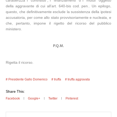
caratterizza i “contributi”, i “finanziamenti” o i “mutui” oggetto
della aggravante di cui all’art. 640-bis cod. pen.. Un epilogo,
questo, che definitivamente esclude la sussistenza della ipotesi
accusatoria, per come allo stato provvisoriamente e nucleata, e
che, pertanto, impone il rigetto del ricorso del pubblico
ministero.
P.Q.M.
Rigetta il ricorso.
Presidente Gallo Domenico
truffa
truffa aggravata
Share This:
Facebook
Google+
Twitter
Pinterest