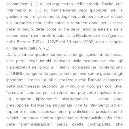
scommesse (…) al perseguimento delle proprie finalità con
riferimento a: (…) d) finanziamento degli ippodromi per la
gestione ed il miglioramento degli impianti, per i servizi relativi
alla organizzazione delle corse e remunerazione per l’utilizzo
delle immagini delle corse ai fini della raccolta esterna delle
scommesse” (per i profili tributali v. la Risoluzione della Agenzia
delle Entrate (RIS) n. 122/E del 19 aprile 2002, resa a seguito
di interpello dell’UNIRE).
Dall’accennato quadro normativo emerge, quindi, in sostanza,
che parte degli introiti derivanti dalle scommesse che gli
organizzatori del gioco e i relativi concessionari conferiscono
all’UNIRE, vengono da questo Ente poi riversati ai gestori degli
ippodromi, presso i quali si realizza anche l’attività di raccolta
delle scommesse, secondo un modulo di tipo, per così dire,
“circolare”, che se, per un verso, non può certo equivalere ad
un rapporto tipicamente sinallagmatico – come pare
presupporre l’ordinanza impugnata, che fa riferimento ad un
rapporto di tipo essenzialmente privatistico di prestazione di
servizi – neppure sembra agevolmente riconducibile nella sfera
delle “somministrazioni” senza diretta contropartita, che