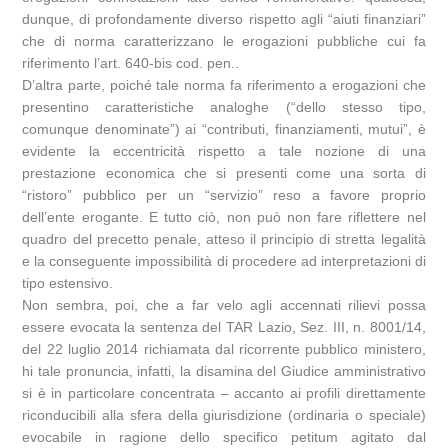
dunque, di profondamente diverso rispetto agli “aiuti finanziari”
che di norma caratterizzano le erogazioni pubbliche cui fa
riferimento l’art. 640-bis cod. pen..
D’altra parte, poiché tale norma fa riferimento a erogazioni che
presentino caratteristiche analoghe (“dello stesso tipo,
comunque denominate”) ai “contributi, finanziamenti, mutui”, è
evidente la eccentricità rispetto a tale nozione di una
prestazione economica che si presenti come una sorta di
“ristoro” pubblico per un “servizio” reso a favore proprio
dell’ente erogante. E tutto ciò, non può non fare riflettere nel
quadro del precetto penale, atteso il principio di stretta legalità
e la conseguente impossibilità di procedere ad interpretazioni di
tipo estensivo.
Non sembra, poi, che a far velo agli accennati rilievi possa
essere evocata la sentenza del TAR Lazio, Sez. III, n. 8001/14,
del 22 luglio 2014 richiamata dal ricorrente pubblico ministero,
hi tale pronuncia, infatti, la disamina del Giudice amministrativo
si è in particolare concentrata – accanto ai profili direttamente
riconducibili alla sfera della giurisdizione (ordinaria o speciale)
evocabile in ragione dello specifico petitum agitato dal