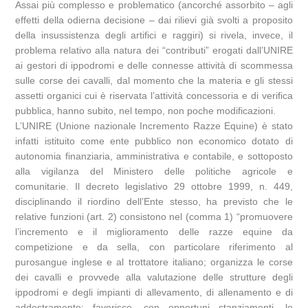
Assai più complesso e problematico (ancorché assorbito – agli
effetti della odierna decisione – dai rilievi già svolti a proposito
della insussistenza degli artifici e raggiri) si rivela, invece, il
problema relativo alla natura dei “contributi” erogati dall’UNIRE
ai gestori di ippodromi e delle connesse attività di scommessa
sulle corse dei cavalli, dal momento che la materia e gli stessi
assetti organici cui è riservata l’attività concessoria e di verifica
pubblica, hanno subito, nel tempo, non poche modificazioni.
L’UNIRE (Unione nazionale Incremento Razze Equine) è stato
infatti istituito come ente pubblico non economico dotato di
autonomia finanziaria, amministrativa e contabile, e sottoposto
alla vigilanza del Ministero delle politiche agricole e
comunitarie. Il decreto legislativo 29 ottobre 1999, n. 449,
disciplinando il riordino dell’Ente stesso, ha previsto che le
relative funzioni (art. 2) consistono nel (comma 1) “promuovere
l’incremento e il miglioramento delle razze equine da
competizione e da sella, con particolare riferimento al
purosangue inglese e al trottatore italiano; organizza le corse
dei cavalli e provvede alla valutazione delle strutture degli
ippodromi e degli impianti di allevamento, di allenamento e di
addestramento; favorisce, con opportuni stanziamenti, lo