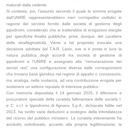
maturati dalla cedente.
Si contesta, poi, l’assunto secondo il quale le somme erogate
dall’UNIRE rappresenterebbero meri corrispettivi civilistici in
ragione del servizio fornito dalle società di gestione degli
ippodromi, considerato che si tratterebbe di erogazioni elargite
per specifiche finalità pubbliche, prive, dunque, del carattere
della sinallagmaticità. Viene a tal proposito evocata una
decisione adottata dal T.A.R. Lazio, ove si è posta in luce la
natura pubblica degli accordi tra società di gestione di
ippodromi e l’UNIRE e assegnato alla “remunerazione dei
servizi resi” una configurazione diversa dalle corresponsioni
che trovano base giuridica nel regime di appalto o concessorio,
ma analoga, nella sostanza, ad una contribuzione erogata per
sostenere un settore reputato di interesse pubblico.
Con memoria depositata il 14 gennaio 2015, il difensore e
procuratore speciale della curatela fallimentare delle società I.
e C. s.r.l. e Ippodromo di Agnano S.p.A., dichiarate fallite nel
2013, ha svolto varie deduzioni a sostegno della infondatezza
del ricorso del pubblico ministero. La curatela inteveniente ha
anzitutto sottolineato, accanto alla propria legittimazione, la