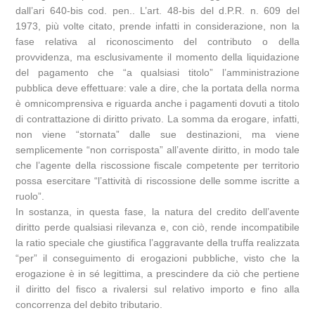
dall’ari 640-bis cod. pen.. L’art. 48-bis del d.P.R. n. 609 del
1973, più volte citato, prende infatti in considerazione, non la
fase relativa al riconoscimento del contributo o della
provvidenza, ma esclusivamente il momento della liquidazione
del pagamento che “a qualsiasi titolo” l’amministrazione
pubblica deve effettuare: vale a dire, che la portata della norma
è omnicomprensiva e riguarda anche i pagamenti dovuti a titolo
di contrattazione di diritto privato. La somma da erogare, infatti,
non viene “stornata” dalle sue destinazioni, ma viene
semplicemente “non corrisposta” all’avente diritto, in modo tale
che l’agente della riscossione fiscale competente per territorio
possa esercitare “l’attività di riscossione delle somme iscritte a
ruolo”.
In sostanza, in questa fase, la natura del credito dell’avente
diritto perde qualsiasi rilevanza e, con ciò, rende incompatibile
la ratio speciale che giustifica l’aggravante della truffa realizzata
“per” il conseguimento di erogazioni pubbliche, visto che la
erogazione è in sé legittima, a prescindere da ciò che pertiene
il diritto del fisco a rivalersi sul relativo importo e fino alla
concorrenza del debito tributario.