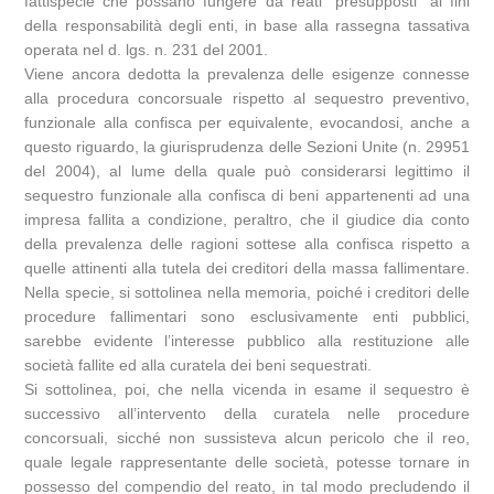
fattispecie che possano fungere da reati “presupposti” ai fini
della responsabilità degli enti, in base alla rassegna tassativa
operata nel d. lgs. n. 231 del 2001.
Viene ancora dedotta la prevalenza delle esigenze connesse
alla procedura concorsuale rispetto al sequestro preventivo,
funzionale alla confisca per equivalente, evocandosi, anche a
questo riguardo, la giurisprudenza delle Sezioni Unite (n. 29951
del 2004), al lume della quale può considerarsi legittimo il
sequestro funzionale alla confisca di beni appartenenti ad una
impresa fallita a condizione, peraltro, che il giudice dia conto
della prevalenza delle ragioni sottese alla confisca rispetto a
quelle attinenti alla tutela dei creditori della massa fallimentare.
Nella specie, si sottolinea nella memoria, poiché i creditori delle
procedure fallimentari sono esclusivamente enti pubblici,
sarebbe evidente l’interesse pubblico alla restituzione alle
società fallite ed alla curatela dei beni sequestrati.
Si sottolinea, poi, che nella vicenda in esame il sequestro è
successivo all’intervento della curatela nelle procedure
concorsuali, sicché non sussisteva alcun pericolo che il reo,
quale legale rappresentante delle società, potesse tornare in
possesso del compendio del reato, in tal modo precludendo il