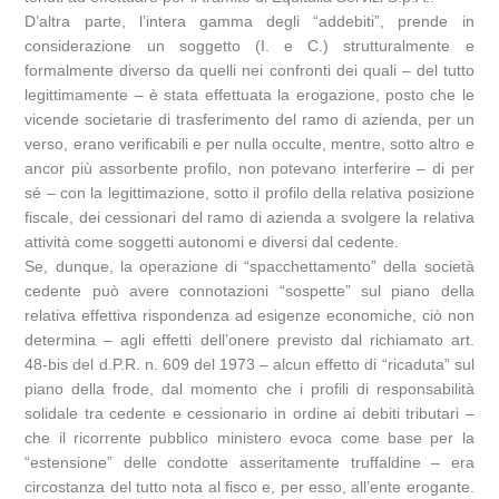
D’altra parte, l’intera gamma degli “addebiti”, prende in
considerazione un soggetto (I. e C.) strutturalmente e
formalmente diverso da quelli nei confronti dei quali – del tutto
legittimamente – è stata effettuata la erogazione, posto che le
vicende societarie di trasferimento del ramo di azienda, per un
verso, erano verificabili e per nulla occulte, mentre, sotto altro e
ancor più assorbente profilo, non potevano interferire – di per
sé – con la legittimazione, sotto il profilo della relativa posizione
fiscale, dei cessionari del ramo di azienda a svolgere la relativa
attività come soggetti autonomi e diversi dal cedente.
Se, dunque, la operazione di “spacchettamento” della società
cedente può avere connotazioni “sospette” sul piano della
relativa effettiva rispondenza ad esigenze economiche, ciò non
determina – agli effetti dell’onere previsto dal richiamato art.
48-bis del d.P.R. n. 609 del 1973 – alcun effetto di “ricaduta” sul
piano della frode, dal momento che i profili di responsabilità
solidale tra cedente e cessionario in ordine ai debiti tributari –
che il ricorrente pubblico ministero evoca come base per la
“estensione” delle condotte asseritamente truffaldine – era
circostanza del tutto nota al fisco e, per esso, all’ente erogante.