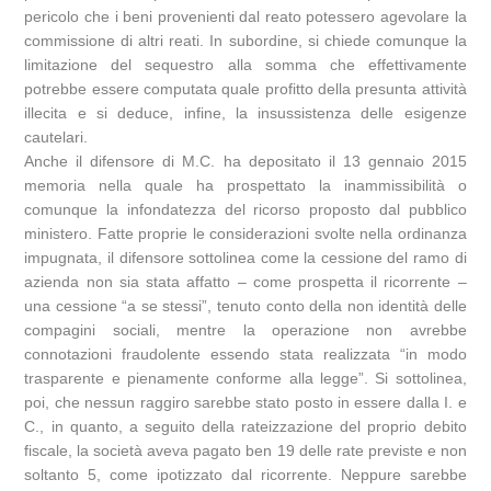
pericolo che i beni provenienti dal reato potessero agevolare la
commissione di altri reati. In subordine, si chiede comunque la
limitazione del sequestro alla somma che effettivamente
potrebbe essere computata quale profitto della presunta attività
illecita e si deduce, infine, la insussistenza delle esigenze
cautelari.
Anche il difensore di M.C. ha depositato il 13 gennaio 2015
memoria nella quale ha prospettato la inammissibilità o
comunque la infondatezza del ricorso proposto dal pubblico
ministero. Fatte proprie le considerazioni svolte nella ordinanza
impugnata, il difensore sottolinea come la cessione del ramo di
azienda non sia stata affatto – come prospetta il ricorrente –
una cessione “a se stessi”, tenuto conto della non identità delle
compagini sociali, mentre la operazione non avrebbe
connotazioni fraudolente essendo stata realizzata “in modo
trasparente e pienamente conforme alla legge”. Si sottolinea,
poi, che nessun raggiro sarebbe stato posto in essere dalla I. e
C., in quanto, a seguito della rateizzazione del proprio debito
fiscale, la società aveva pagato ben 19 delle rate previste e non
soltanto 5, come ipotizzato dal ricorrente. Neppure sarebbe