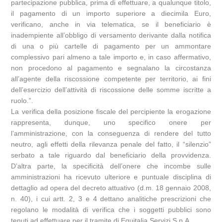
partecipazione pubblica, prima di effettuare, a qualunque titolo,
il pagamento di un importo superiore a diecimila Euro,
verificano, anche in via telematica, se il beneficiario è
inadempiente all’obbligo di versamento derivante dalla notifica
di una o più cartelle di pagamento per un ammontare
complessivo pari almeno a tale importo e, in caso affermativo,
non procedono al pagamento e segnalano la circostanza
all’agente della riscossione competente per territorio, ai fini
dell’esercizio dell’attività di riscossione delle somme iscritte a
ruolo.”.
La verifica della posizione fiscale del percipiente la erogazione
rappresenta, dunque, uno specifico onere per
l’amministrazione, con la conseguenza di rendere del tutto
neutro, agli effetti della rilevanza penale del fatto, il “silenzio”
serbato a tale riguardo dal beneficiario della provvidenza.
D’altra parte, la specificità dell’onere che incombe sulle
amministrazioni ha ricevuto ulteriore e puntuale disciplina di
dettaglio ad opera del decreto attuativo (d.m. 18 gennaio 2008,
n. 40), i cui artt. 2, 3 e 4 dettano analitiche prescrizioni che
regolano le modalità di verifica che i soggetti pubblici sono
tenuti ad effettuare per il tramite di Equitalia Servizi S.p.A..