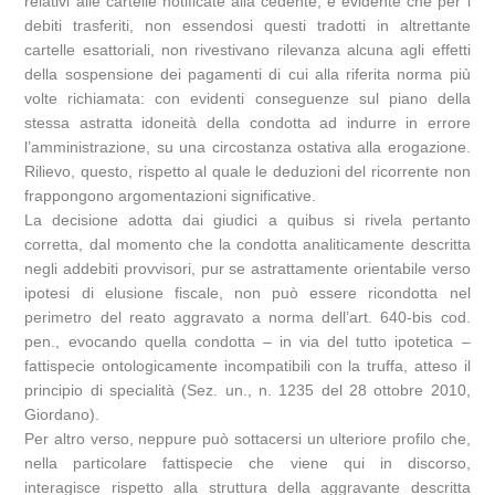
relativi alle cartelle notificate alla cedente, è evidente che per i
debiti trasferiti, non essendosi questi tradotti in altrettante
cartelle esattoriali, non rivestivano rilevanza alcuna agli effetti
della sospensione dei pagamenti di cui alla riferita norma più
volte richiamata: con evidenti conseguenze sul piano della
stessa astratta idoneità della condotta ad indurre in errore
l’amministrazione, su una circostanza ostativa alla erogazione.
Rilievo, questo, rispetto al quale le deduzioni del ricorrente non
frappongono argomentazioni significative.
La decisione adotta dai giudici a quibus si rivela pertanto
corretta, dal momento che la condotta analiticamente descritta
negli addebiti provvisori, pur se astrattamente orientabile verso
ipotesi di elusione fiscale, non può essere ricondotta nel
perimetro del reato aggravato a norma dell’art. 640-bis cod.
pen., evocando quella condotta – in via del tutto ipotetica –
fattispecie ontologicamente incompatibili con la truffa, atteso il
principio di specialità (Sez. un., n. 1235 del 28 ottobre 2010,
Giordano).
Per altro verso, neppure può sottacersi un ulteriore profilo che,
nella particolare fattispecie che viene qui in discorso,
interagisce rispetto alla struttura della aggravante descritta