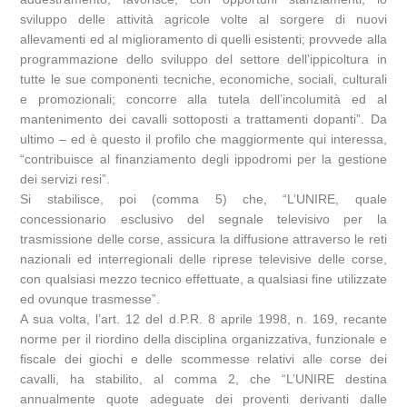
sviluppo delle attività agricole volte al sorgere di nuovi
allevamenti ed al miglioramento di quelli esistenti; provvede alla
programmazione dello sviluppo del settore dell’ippicoltura in
tutte le sue componenti tecniche, economiche, sociali, culturali
e promozionali; concorre alla tutela dell’incolumità ed al
mantenimento dei cavalli sottoposti a trattamenti dopanti”. Da
ultimo – ed è questo il profilo che maggiormente qui interessa,
“contribuisce al finanziamento degli ippodromi per la gestione
dei servizi resi”.
Si stabilisce, poi (comma 5) che, “L’UNIRE, quale
concessionario esclusivo del segnale televisivo per la
trasmissione delle corse, assicura la diffusione attraverso le reti
nazionali ed interregionali delle riprese televisive delle corse,
con qualsiasi mezzo tecnico effettuate, a qualsiasi fine utilizzate
ed ovunque trasmesse”.
A sua volta, l’art. 12 del d.P.R. 8 aprile 1998, n. 169, recante
norme per il riordino della disciplina organizzativa, funzionale e
fiscale dei giochi e delle scommesse relativi alle corse dei
cavalli, ha stabilito, al comma 2, che “L’UNIRE destina
annualmente quote adeguate dei proventi derivanti dalle