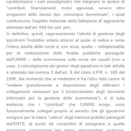
caratterizzano i casi paradigmatici che integrano le ipotesi di
“contributi, finanziamenti, mutui agevolati, ovvero altre
erogazioni dello stesso tipo, comunque denominate”, i quali
costituiscono l’aspetto materiale della fattispecie di aggravante
delineata dall’art. 640-bis cod. pen..
In definitiva, quindi, rappresentando l’attività di gestione degli
ippodromi l’indubbio volano attorno al quale si radica e ruota
l’intera attività delle corse e, con essa, quella – indispensabile
per la realizzazione delle finalità pubbliche perseguite
dall’UNIRE – delle scommesse sulle corse dei cavalli (non a
caso, il coinvolgimento dei gestori degli ippodromi in tale attività
è attestato dal comma 2 dell’art. 6 del citato d.P.R. n. 169 del
1998, dal momento che ai medesimi è fra l’altro fatto carico di
“mettere gratuitamente a disposizione degli allibratori i
collegamenti necessari per il funzionamento degli strumenti
informatici per la gestione delle scommesse”), è di tutta
evidenza che i “contributi” che l’UNIRE eroga, sono
funzionalmente collegati proprio al servizio che gli ippodromi
svolgono per la intera “catena” degli interessi pubblici perseguiti
dall’ENTE, al punto da consentire di assegnare a quelle
erogazioni connotazioni lato sensu remunerative: qualcosa,