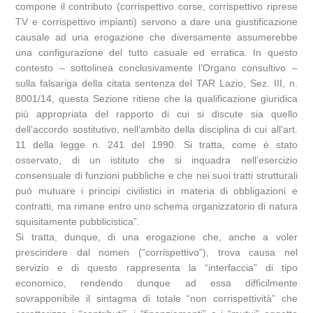
compone il contributo (corrispettivo corse, corrispettivo riprese
TV e corrispettivo impianti) servono a dare una giustificazione
causale ad una erogazione che diversamente assumerebbe
una configurazione del tutto casuale ed erratica. In questo
contesto – sottolinea conclusivamente l’Organo consultivo –
sulla falsariga della citata sentenza del TAR Lazio, Sez. III, n.
8001/14, questa Sezione ritiene che la qualificazione giuridica
più appropriata del rapporto di cui si discute sia quello
dell’accordo sostitutivo, nell’ambito della disciplina di cui all’art.
11 della legge n. 241 del 1990. Si tratta, come è stato
osservato, di un istituto che si inquadra nell’esercizio
consensuale di funzioni pubbliche e che nei suoi tratti strutturali
può mutuare i principi civilistici in materia di obbligazioni e
contratti, ma rimane entro uno schema organizzatorio di natura
squisitamente pubblicistica”.
Si tratta, dunque, di una erogazione che, anche a voler
prescindere dal nomen (“corrispettivo”), trova causa nel
servizio e di questo rappresenta la “interfaccia” di tipo
economico, rendendo dunque ad essa difficilmente
sovrapponibile il sintagma di totale “non corrispettività” che