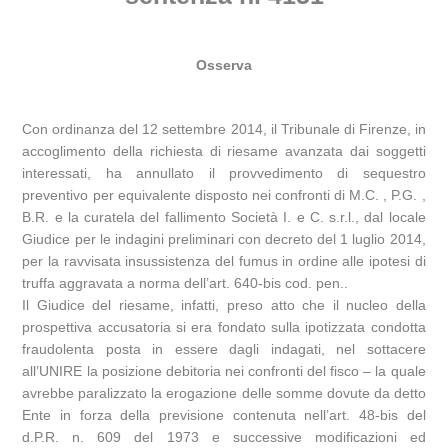
Osserva
Con ordinanza del 12 settembre 2014, il Tribunale di Firenze, in
accoglimento della richiesta di riesame avanzata dai soggetti
interessati, ha annullato il provvedimento di sequestro
preventivo per equivalente disposto nei confronti di M.C. , P.G. ,
B.R. e la curatela del fallimento Società I. e C. s.r.l., dal locale
Giudice per le indagini preliminari con decreto del 1 luglio 2014,
per la ravvisata insussistenza del fumus in ordine alle ipotesi di
truffa aggravata a norma dell’art. 640-bis cod. pen..
Il Giudice del riesame, infatti, preso atto che il nucleo della
prospettiva accusatoria si era fondato sulla ipotizzata condotta
fraudolenta posta in essere dagli indagati, nel sottacere
all’UNIRE la posizione debitoria nei confronti del fisco – la quale
avrebbe paralizzato la erogazione delle somme dovute da detto
Ente in forza della previsione contenuta nell’art. 48-bis del
d.P.R. n. 609 del 1973 e successive modificazioni ed