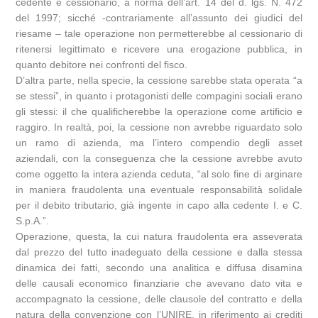
cedente e cessionario, a norma dell’art. 14 del d. lgs. N. 472
del 1997; sicché -contrariamente all’assunto dei giudici del
riesame – tale operazione non permetterebbe al cessionario di
ritenersi legittimato e ricevere una erogazione pubblica, in
quanto debitore nei confronti del fisco.
D’altra parte, nella specie, la cessione sarebbe stata operata “a
se stessi”, in quanto i protagonisti delle compagini sociali erano
gli stessi: il che qualificherebbe la operazione come artificio e
raggiro. In realtà, poi, la cessione non avrebbe riguardato solo
un ramo di azienda, ma l’intero compendio degli asset
aziendali, con la conseguenza che la cessione avrebbe avuto
come oggetto la intera azienda ceduta, “al solo fine di arginare
in maniera fraudolenta una eventuale responsabilità solidale
per il debito tributario, già ingente in capo alla cedente I. e C.
S.p.A.”.
Operazione, questa, la cui natura fraudolenta era asseverata
dal prezzo del tutto inadeguato della cessione e dalla stessa
dinamica dei fatti, secondo una analitica e diffusa disamina
delle causali economico finanziarie che avevano dato vita e
accompagnato la cessione, delle clausole del contratto e della
natura della convenzione con l’UNIRE, in riferimento ai crediti