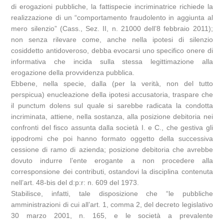
di erogazioni pubbliche, la fattispecie incriminatrice richiede la
realizzazione di un “comportamento fraudolento in aggiunta al
mero silenzio” (Cass., Sez. II, n. 21000 dell’8 febbraio 2011);
non senza rilevare come, anche nella ipotesi di silenzio
cosiddetto antidoveroso, debba evocarsi uno specifico onere di
informativa che incida sulla stessa legittimazione alla
erogazione della provvidenza pubblica.
Ebbene, nella specie, dalla (per la verità, non del tutto
perspicua) enucleazione della ipotesi accusatoria, traspare che
il punctum dolens sul quale si sarebbe radicata la condotta
incriminata, attiene, nella sostanza, alla posizione debitoria nei
confronti del fisco assunta dalla società I. e C., che gestiva gli
ippodromi che poi hanno formato oggetto della successiva
cessione di ramo di azienda; posizione debitoria che avrebbe
dovuto indurre l’ente erogante a non procedere alla
corresponsione dei contributi, ostandovi la disciplina contenuta
nell’art. 48-bis del d:p:r: n. 609 del 1973.
Stabilisce, infatti, tale disposizione che “le pubbliche
amministrazioni di cui all’art. 1, comma 2, del decreto legislativo
30 marzo 2001, n. 165, e le società a prevalente