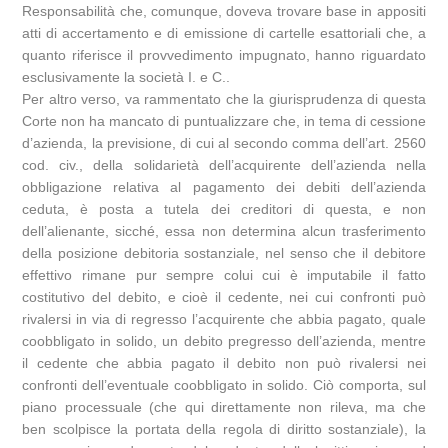
Responsabilità che, comunque, doveva trovare base in appositi
atti di accertamento e di emissione di cartelle esattoriali che, a
quanto riferisce il provvedimento impugnato, hanno riguardato
esclusivamente la società I. e C..
Per altro verso, va rammentato che la giurisprudenza di questa
Corte non ha mancato di puntualizzare che, in tema di cessione
d’azienda, la previsione, di cui al secondo comma dell’art. 2560
cod. civ., della solidarietà dell’acquirente dell’azienda nella
obbligazione relativa al pagamento dei debiti dell’azienda
ceduta, è posta a tutela dei creditori di questa, e non
dell’alienante, sicché, essa non determina alcun trasferimento
della posizione debitoria sostanziale, nel senso che il debitore
effettivo rimane pur sempre colui cui è imputabile il fatto
costitutivo del debito, e cioè il cedente, nei cui confronti può
rivalersi in via di regresso l’acquirente che abbia pagato, quale
coobbligato in solido, un debito pregresso dell’azienda, mentre
il cedente che abbia pagato il debito non può rivalersi nei
confronti dell’eventuale coobbligato in solido. Ciò comporta, sul
piano processuale (che qui direttamente non rileva, ma che
ben scolpisce la portata della regola di diritto sostanziale), la