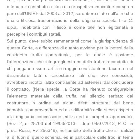
ottenuto il contributo a titolo di corrispettivo impianti e corse da
pare dell’UNIRE dal 2008 al 2012, sarebbero state null’altro che
una artificiosa trasformazione della originaria società I. e C.
s.p.a. indebitata con il fisco e come tale non legittimata a
percepire i contributi statali.
Sul punto, deve subito rammentarsi come la giurisprudenza di
questa Corte, a differenza di quanto avviene per la ipotesi della
cosiddetta truffa contrattuale, per la quale è costante
l’affermazione che integra gli estremi della truffa la condotta di
chi ponga in essere artifizi o raggiri consistenti nel tacere o nel
dissimulare fatti o circostanze tali che, ove conosciuti,
avrebbero indotto l’altro contraente ad astenersi dal concludere
il contratto. (Nella specie, la Corte ha ritenuto configurabile
l’elemento materiale della truffa nel silenzio serbato dal
costruttore in ordine ad alcuni difetti strutturali del bene
immobile compravenduto ed alle difformità dello stesso rispetto
alla originaria concessione edilizia ed al progetto approvato).
(Sez. 2, n. 28703 del 19/03/2013 – dep. 04/07/2013, P. C. in
proc. Rossi, Rv. 256348), nell’ambito della truffa che si realizzi
al di fuori di quello schema, ed in particolare delle frodi in tema