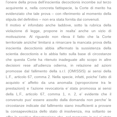
l’onere della prova dell’inscientia decoctionis incombe sul terzo
acquirente e, nella concreta fattispecie, la Corte di merito ha
evidenziato che tale prova – con riferimento al momento della
stipula del definitivo – non era stata fornita dai convenuti.
Il motivo e’ infondato anche laddove, sotto la rubrica della
violazione di legge, propone in realta’ anche un vizio di
motivazione. Al riguardo non rileva il fatto che la Corte
territoriale anziche’ limitarsi a rimarcare la mancata prova della
inscientia decoctionis abbia affermato la sussistenza della
scientia decoctionis e lo abbia fatto sulla base di circostanze
che questa Corte ha ritenuto inadeguate allo scopo in altre
decisioni rese all’udienza odierna, in relazione ad azioni
promosse dal fallimento della s.r.l. (OMISSIS) ai sensi della
L.F., articolo 67, comma 2. Nella specie, infatti, poiche’ l’atto di
acquisto e’ affetto da una anomalia (sproporzione tra le
prestazioni) e l’azione revocatoria e’ stata promossa ai sensi
della L.F., articolo 67, comma 1, n. 2, e’ evidente che il
convenuto puo’ essere assolto dalla domanda non perche’ le
circostanze indicate dal fallimento siano insufficienti a provare
la consapevolezza dello stato di insolvenza, ma soltanto se
offre la positiva dimostrazione che, nel momento in cui e’ stato