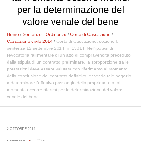
per la determinazione del
valore venale del bene
Home
/
Sentenze - Ordinanze
/
Corte di Cassazione
/
Cassazione civile 2014
/
Corte di Cassazione, sezione I,
sentenza 12 settembre 2014, n. 19314. Nell'ipotesi di
revocatoria fallimentare di un atto di compravendita preceduto
dalla stipula di un contratto preliminare, la sproporzione tra le
prestazioni deve essere valutata con riferimento al momento
della conclusione del contratto definitivo, essendo tale negozio
a determinare l'effettivo passaggio della proprietà, e a tal
momento occorre riferirsi per la determinazione del valore
venale del bene
2 OTTOBRE 2014