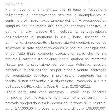
5058/2007).
Piu’ di recente si e’ affermato che in tema di revocatoria
fallimentare di compravendita stipulata in adempimento di
contratto preliminare, l’accertamento dei relativi presupposti va
compiuto con riferimento alla data del contratto definitivo, in
quanto la L.F., articolo 67, ricollega la consapevolezza
dell’insolvenza al momento in cui il bene, uscendo dal
patrimonio, viene sottratto alla garanzia dei creditori, rendendo
irrilevante lo stato soggettivo con cui e’ assunta l’obbligazione,
di cui l’atto finale comporta esecuzione, salvo che ne sia
provato il carattere fraudolento; inoltre, qualora nel momento
fissato per la stipulazione del contratto definitivo, sussista
pericolo di revoca dell’acquisto per la sopravvenuta insolvenza
del promittente venditore, il promissario acquirente ha la
facolta’ di non addivenire alla stipulazione, invocando la tutela
dell’articolo 1461 cod. civ. (Sez. 6 – 1, n. 21927/2011).
D’altra parte, una volta accertata – come nella concreta
fattispecie, con motivazione non ritualmente censurata – la
notevole sproporzione tra le prestazioni (a fronte di un valore di
euro 177.000,00 il prezzo pagato era di euro 105.000,00),