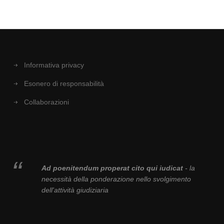
Informativa privacy
Esonero di responsabilità
Collaborazioni
Ad poenitendum properat cito qui iudicat
- la
necessità della ponderazione nello svolgimento
dell'attività giudiziaria