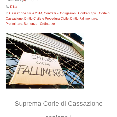
Comments (
0
)
0
By
D'Isa
In
Cassazione civile 2014
,
Contratti - Obbligazioni
,
Contratti tipici
,
Corte di
Cassazione
,
Diritto Civile e Procedura Civile
,
Diritto Fallimentare
,
Preliminare
,
Sentenze - Ordinanze
Suprema Corte di Cassazione