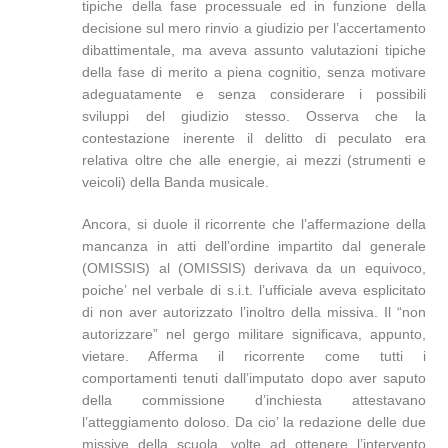
tipiche della fase processuale ed in funzione della
decisione sul mero rinvio a giudizio per l’accertamento
dibattimentale, ma aveva assunto valutazioni tipiche
della fase di merito a piena cognitio, senza motivare
adeguatamente e senza considerare i possibili
sviluppi del giudizio stesso. Osserva che la
contestazione inerente il delitto di peculato era
relativa oltre che alle energie, ai mezzi (strumenti e
veicoli) della Banda musicale.
Ancora, si duole il ricorrente che l’affermazione della
mancanza in atti dell’ordine impartito dal generale
(OMISSIS) al (OMISSIS) derivava da un equivoco,
poiche’ nel verbale di s.i.t. l’ufficiale aveva esplicitato
di non aver autorizzato l’inoltro della missiva. Il “non
autorizzare” nel gergo militare significava, appunto,
vietare. Afferma il ricorrente come tutti i
comportamenti tenuti dall’imputato dopo aver saputo
della commissione d’inchiesta attestavano
l’atteggiamento doloso. Da cio’ la redazione delle due
missive della scuola, volte ad ottenere l’intervento