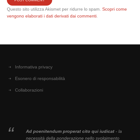
Questo sito utilizza Akismet per ridurre lo spam.
Scopri come
vengono elaborati i dati derivati dai commenti
.
Informativa privacy
Esonero di responsabilità
Collaborazioni
Ad poenitendum properat cito qui iudicat
- la
necessità della ponderazione nello svolgimento