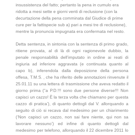
insussistenza del fatto; pertanto la pena in cumulo era
ridotta a mesi sette e giorni venti di reclusione (con la
decurtazione della pena comminata dal Giudice di prime
cure per la fattispecie sub a) pari a mesi tre di reclusione),
mentre la pronuncia impugnata era confermata nel resto.
Detta sentenza, in sintonia con la sentenza di primo grado,
ritiene provata, al di là di ogni ragionevole dubbio, la
penale responsabilità dell’imputato in ordine ai reati di
ingiuria ad inferiore aggravata (e continuata quanto al
capo b), inferendola dalla deposizione della persona
offesa, T.M.S. , che ha riferito delle annotazioni rinvenute il
25.01.11 su una lettera di trasmissione che aveva redatto il
giorno prima (“a P.D.!!! sono due persone diverse!!! Non
capisci un cazzo! È la terza volta che chiamano per questa
cazzo di pratica’), di quanto dettogli dal V. allorquando a
seguito di ciò si recava dal medesimo per un chiarimento
(‘Non capisci un cazzo, non sai fare niente, qui non sa
lavorare nessuno’) ed infine di quanto dettogli dal
medesimo per telefono, allorquando il 22 dicembre 2011 lo