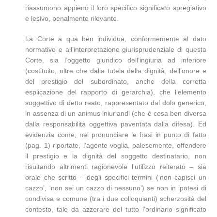
riassumono appieno il loro specifico significato spregiativo
e lesivo, penalmente rilevante.
La Corte a qua ben individua, conformemente al dato
normativo e all’interpretazione giurisprudenziale di questa
Corte, sia l’oggetto giuridico dell’ingiuria ad inferiore
(costituito, oltre che dalla tutela della dignità, dell’onore e
del prestigio del subordinato, anche della corretta
esplicazione del rapporto di gerarchia), che l’elemento
soggettivo di detto reato, rappresentato dal dolo generico,
in assenza di un animus iniuriandi (che è cosa ben diversa
dalla responsabilità oggettiva paventata dalla difesa). Ed
evidenzia come, nel pronunciare le frasi in punto di fatto
(pag. 1) riportate, l’agente voglia, palesemente, offendere
il prestigio e la dignità del soggetto destinatario, non
risultando altrimenti ragionevole l’utilizzo reiterato – sia
orale che scritto – degli specifici termini (‘non capisci un
cazzo’, ‘non sei un cazzo di nessuno’) se non in ipotesi di
condivisa e comune (tra i due colloquianti) scherzosità del
contesto, tale da azzerare del tutto l’ordinario significato