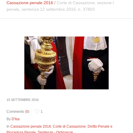
Cassazione penale 2016
/
Corte di Cassazione, sezione I
penale, sentenza 12 settembre 2016, n. 37803
15 SETTEMBRE 2016
Comments (
0
)
1
By
D'Isa
In
Cassazione penale 2016
,
Corte di Cassazione
,
Diritto Penale e
Procedura Penale
,
Sentenze - Ordinanze