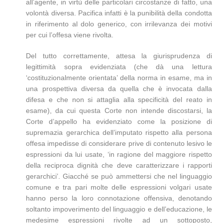
all’agente, in virtù delle particolari circostanze di fatto, una
volontà diversa. Pacifica infatti è la punibilità della condotta
in riferimento al dolo generico, con irrilevanza dei motivi
per cui l’offesa viene rivolta.
Del tutto correttamente, attesa la giurisprudenza di
legittimità sopra evidenziata (che dà una lettura
‘costituzionalmente orientata’ della norma in esame, ma in
una prospettiva diversa da quella che è invocata dalla
difesa e che non si attaglia alla specificità del reato in
esame), da cui questa Corte non intende discostarsi, la
Corte d’appello ha evidenziato come la posizione di
supremazia gerarchica dell’imputato rispetto alla persona
offesa impedisse di considerare prive di contenuto lesivo le
espressioni da lui usate, ‘in ragione del maggiore rispetto
della reciproca dignità che deve caratterizzare i rapporti
gerarchici’. Giacché se può ammettersi che nel linguaggio
comune e tra pari molte delle espressioni volgari usate
hanno perso la loro connotazione offensiva, denotando
soltanto impoverimento del linguaggio e dell’educazione, le
medesime espressioni rivolte ad un sottoposto,