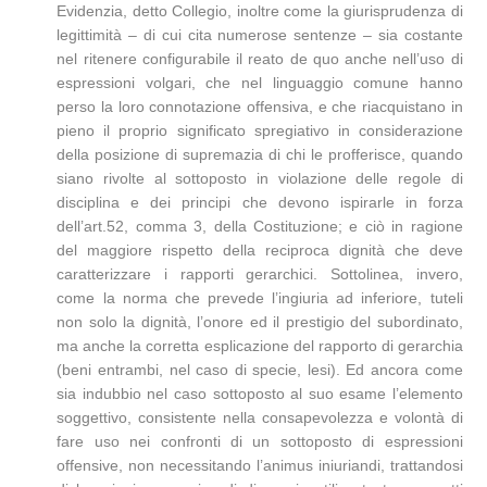
Evidenzia, detto Collegio, inoltre come la giurisprudenza di
legittimità – di cui cita numerose sentenze – sia costante
nel ritenere configurabile il reato de quo anche nell’uso di
espressioni volgari, che nel linguaggio comune hanno
perso la loro connotazione offensiva, e che riacquistano in
pieno il proprio significato spregiativo in considerazione
della posizione di supremazia di chi le profferisce, quando
siano rivolte al sottoposto in violazione delle regole di
disciplina e dei principi che devono ispirarle in forza
dell’art.52, comma 3, della Costituzione; e ciò in ragione
del maggiore rispetto della reciproca dignità che deve
caratterizzare i rapporti gerarchici. Sottolinea, invero,
come la norma che prevede l’ingiuria ad inferiore, tuteli
non solo la dignità, l’onore ed il prestigio del subordinato,
ma anche la corretta esplicazione del rapporto di gerarchia
(beni entrambi, nel caso di specie, lesi). Ed ancora come
sia indubbio nel caso sottoposto al suo esame l’elemento
soggettivo, consistente nella consapevolezza e volontà di
fare uso nei confronti di un sottoposto di espressioni
offensive, non necessitando l’animus iniuriandi, trattandosi