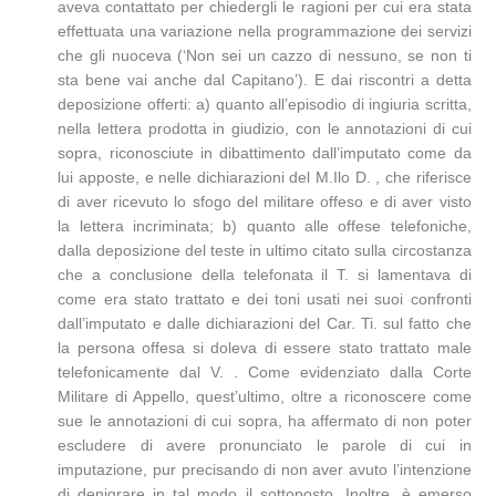
aveva contattato per chiedergli le ragioni per cui era stata
effettuata una variazione nella programmazione dei servizi
che gli nuoceva (‘Non sei un cazzo di nessuno, se non ti
sta bene vai anche dal Capitano’). E dai riscontri a detta
deposizione offerti: a) quanto all’episodio di ingiuria scritta,
nella lettera prodotta in giudizio, con le annotazioni di cui
sopra, riconosciute in dibattimento dall’imputato come da
lui apposte, e nelle dichiarazioni del M.Ilo D. , che riferisce
di aver ricevuto lo sfogo del militare offeso e di aver visto
la lettera incriminata; b) quanto alle offese telefoniche,
dalla deposizione del teste in ultimo citato sulla circostanza
che a conclusione della telefonata il T. si lamentava di
come era stato trattato e dei toni usati nei suoi confronti
dall’imputato e dalle dichiarazioni del Car. Ti. sul fatto che
la persona offesa si doleva di essere stato trattato male
telefonicamente dal V. . Come evidenziato dalla Corte
Militare di Appello, quest’ultimo, oltre a riconoscere come
sue le annotazioni di cui sopra, ha affermato di non poter
escludere di avere pronunciato le parole di cui in
imputazione, pur precisando di non aver avuto l’intenzione
di denigrare in tal modo il sottoposto. Inoltre, è emerso