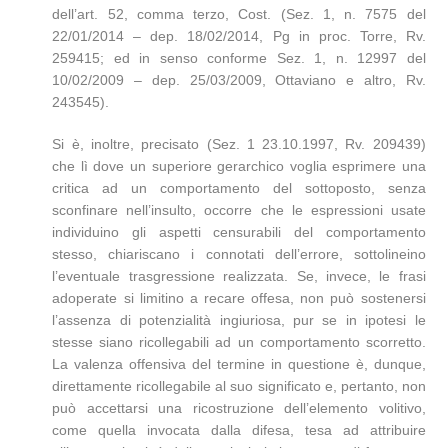
dell’art. 52, comma terzo, Cost. (Sez. 1, n. 7575 del
22/01/2014 – dep. 18/02/2014, Pg in proc. Torre, Rv.
259415; ed in senso conforme Sez. 1, n. 12997 del
10/02/2009 – dep. 25/03/2009, Ottaviano e altro, Rv.
243545).
Si è, inoltre, precisato (Sez. 1 23.10.1997, Rv. 209439)
che lì dove un superiore gerarchico voglia esprimere una
critica ad un comportamento del sottoposto, senza
sconfinare nell’insulto, occorre che le espressioni usate
individuino gli aspetti censurabili del comportamento
stesso, chiariscano i connotati dell’errore, sottolineino
l’eventuale trasgressione realizzata. Se, invece, le frasi
adoperate si limitino a recare offesa, non può sostenersi
l’assenza di potenzialità ingiuriosa, pur se in ipotesi le
stesse siano ricollegabili ad un comportamento scorretto.
La valenza offensiva del termine in questione è, dunque,
direttamente ricollegabile al suo significato e, pertanto, non
può accettarsi una ricostruzione dell’elemento volitivo,
come quella invocata dalla difesa, tesa ad attribuire