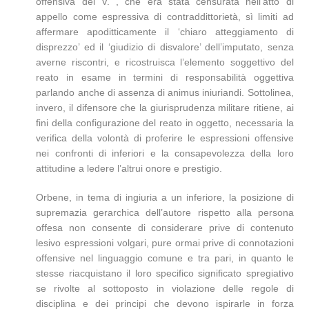
offensiva del V. , che era stata censurata nell’atto di
appello come espressiva di contraddittorietà, sì limiti ad
affermare apoditticamente il ‘chiaro atteggiamento di
disprezzo’ ed il ‘giudizio di disvalore’ dell’imputato, senza
averne riscontri, e ricostruisca l’elemento soggettivo del
reato in esame in termini di responsabilità oggettiva
parlando anche di assenza di animus iniuriandi. Sottolinea,
invero, il difensore che la giurisprudenza militare ritiene, ai
fini della configurazione del reato in oggetto, necessaria la
verifica della volontà di proferire le espressioni offensive
nei confronti di inferiori e la consapevolezza della loro
attitudine a ledere l’altrui onore e prestigio.
Orbene, in tema di ingiuria a un inferiore, la posizione di
supremazia gerarchica dell’autore rispetto alla persona
offesa non consente di considerare prive di contenuto
lesivo espressioni volgari, pure ormai prive di connotazioni
offensive nel linguaggio comune e tra pari, in quanto le
stesse riacquistano il loro specifico significato spregiativo
se rivolte al sottoposto in violazione delle regole di
disciplina e dei principi che devono ispirarle in forza