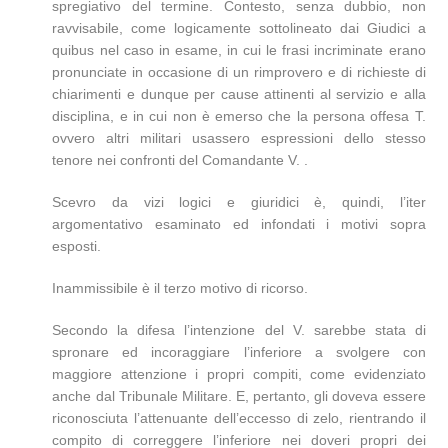
spregiativo del termine. Contesto, senza dubbio, non
ravvisabile, come logicamente sottolineato dai Giudici a
quibus nel caso in esame, in cui le frasi incriminate erano
pronunciate in occasione di un rimprovero e di richieste di
chiarimenti e dunque per cause attinenti al servizio e alla
disciplina, e in cui non è emerso che la persona offesa T.
ovvero altri militari usassero espressioni dello stesso
tenore nei confronti del Comandante V. .
Scevro da vizi logici e giuridici è, quindi, l’iter
argomentativo esaminato ed infondati i motivi sopra
esposti.
Inammissibile è il terzo motivo di ricorso.
Secondo la difesa l’intenzione del V. sarebbe stata di
spronare ed incoraggiare l’inferiore a svolgere con
maggiore attenzione i propri compiti, come evidenziato
anche dal Tribunale Militare. E, pertanto, gli doveva essere
riconosciuta l’attenuante dell’eccesso di zelo, rientrando il
compito di correggere l’inferiore nei doveri propri dei