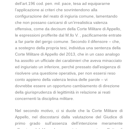
dell’art.196 cod. pen. mil. pace, tesa ad equipararne
l’applicazione ai criteri che sovrintendono alla
configurazione del reato di ingiuria comune, lamentando
che non possano caricarsi di un’irrealistica valenza
offensiva, come da decisum della Corte Militare di Appello,
le espressioni profferite dal M.llo V. , pacificamente entrate
a far parte del gergo comune. Secondo il difensore – che,
a sostegno della propria tesi, individua una sentenza della
Corte Militare di Appello del 2013, che in un caso analogo
ha assolto un ufficiale dei carabinieri che aveva minacciato
ed ingiuriato un inferiore, perché pressato dall’esigenza di
risolvere una questione operativa, per non essersi reso
conto appieno della valenza lesiva delle parole – vi
dovrebbe essere un opportuno cambiamento di direzione
della giurisprudenza di legittimità in relazione ai reati
concernenti la disciplina militare.
Nel secondo motivo, ci si duole che la Corte Militare di
Appello, nel discostarsi dalla valutazione del Giudice di
primo grado sull’assenza dell’intenzione meramente