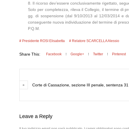
8. Il ricorso dev’essere conclusivamente rigettato, seg
Solo per completezza, rileva il Collegio, il termine di
gg. di sospensione (dal 9/10/2013 al 12/03/2014 e da
conseguente nuova individuazione del termine di prescr
P.Q.M.
Presidente ROSI Elisabetta
Relatore SCARCELLA Alessio
Share This:
Facebook
Google+
Twitter
Pinterest
Corte di Cassazione, sezione III penale, sentenza 3
Leave a Reply
Il tuo indirizzo email non sarà pubblicato.
I campi obbligatori sono con