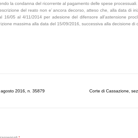
uendo la condanna del ricorrente al pagamento delle spese processuali.
 prescrizione del reato non e’ ancora decorso, atteso che, alla data di
l 16/05 al 4/11/2014 per adesione del difensore all’astensione proc
izione massima alla data del 15/09/2016, successiva alla decisione di 
1 agosto 2016, n. 35879
Corte di Cassazione, sez
trassegnati
*