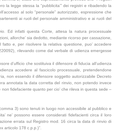
 la legge stessa la “pubblicita’” dei registri e ribadendo la
dell’accesso al solo “personale” autorizzato, espressione che
partenenti ai ruoli del personale amministrativo e ai ruoli del
nvio. Ed infatti questa Corte, attesa la natura processuale
oni, allorche’ sia dedotto, mediante ricorso per cassazione,
 fatto e, per risolvere la relativa questione, puo’ accedere
Rv. 220092), rilevando come dal verbale di udienza emergesse
e d’ufficio che sostituiva il difensore di fiducia all’udienza
l’udienza accedere al fascicolo processuale, pretendendone
eria, non essendo il difensore soggetto autorizzabile Decreto
 era annotata la data corretta del rinvio, non potendo invece
e non fidefaciente quanto per cio’ che rileva in questa sede –
2, comma 3) sono tenuti in luogo non accessibile al pubblico e
ta’ ne’ possono essere considerati fidefacienti circa il loro
azione errata sul Registro mod. 16 circa la data di rinvio di
x articolo 178 c.p.p.)”.