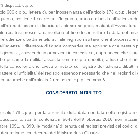
 disp. att. c.p.p..
icolo 606 c.p.p., lettera c), per inosservanza dell’articolo 178 c.p.p., lett
uanto, sostiene il ricorrente, l’imputato, tratto a giudizio all’udienza
ll’allora difensore di fiducia all’astensione proclamata dall’Avvocatu
e recatosi presso la cancelleria al fine di controllare la data del rinv
delle udienze dibattimentali; su tale registro risultava che il processo e
; all’udienza il difensore di fiducia compariva ma appurava che nessun pr
el giorno e, chiedendo informazioni in cancelleria, apprendeva che il pr
e pertanto la nullita’ assoluta come sopra dedotta, atteso che il 
ella cancelleria che aveva annotato sul registro dell’udienza dibattim
attere di ufficialita’ del registro essendo necessario che nei registri d
nfermata anche dall’articolo 2 reg. esec. c.p.p., comma 3.
CONSIDERATO IN DIRITTO
’articolo 178 c.p.p., per la erroneita’ della data riportata nella registr
i Cassazione, sez. 5, sentenza n. 5043 dell’8 febbraio 2016, non massim
mbre 1991, n. 399, le modalita’ di tenuta dei registri previsti dai codic
ono determinate con decreto del Ministro della Giustizia.