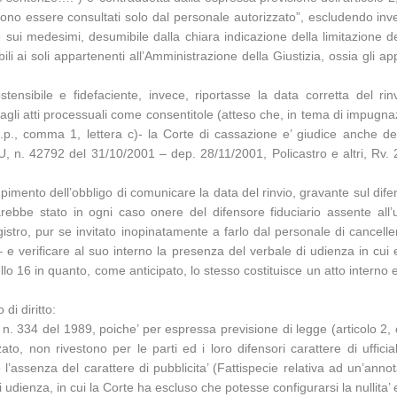
ono essere consultati solo dal personale autorizzato”, escludendo invero
te sui medesimi, desumibile dalla chiara indicazione della limitazione 
li ai soli appartenenti all’Amministrazione della Giustizia, ossia gli ap
tensibile e fidefaciente, invece, riportasse la data corretta del ri
i atti processuali come consentitole (atteso che, in tema di impugnazi
p.p., comma 1, lettera c)- la Corte di cassazione e’ giudice anche del
ez. U, n. 42792 del 31/10/2001 – dep. 28/11/2001, Policastro e altri, 
ento dell’obbligo di comunicare la data del rinvio, gravante sul difensor
sarebbe stato in ogni caso onere del difensore fiduciario assente al
gistro, pur se invitato inopinatamente a farlo dal personale di cancell
 e verificare al suo interno la presenza del verbale di udienza in cui
lo 16 in quanto, come anticipato, lo stesso costituisce un atto interno 
di diritto:
iale n. 334 del 1989, poiche’ per espressa previsione di legge (articolo 
o, non rivestono per le parti ed i loro difensori carattere di ufficiali
’assenza del carattere di pubblicita’ (Fattispecie relativa ad un’annot
udienza, in cui la Corte ha escluso che potesse configurarsi la nullita’ e