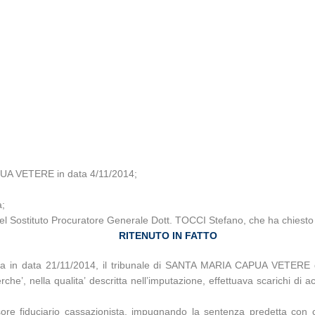
PUA VETERE in data 4/11/2014
;
a;
el Sostituto Procuratore Generale Dott. TOCCI Stefano, che ha chiesto dic
RITENUTO IN FATTO
a in data 21/11/2014, il tribunale di SANTA MARIA CAPUA VETERE di
e’, nella qualita’ descritta nell’imputazione, effettuava scarichi di acq
re fiduciario cassazionista, impugnando la sentenza predetta con cu