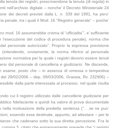
a tenuta dei registri, prescrivendone la tenuta (di regola) in
ti nell’archivio digitale – nonche’ il Decreto Ministeriale 24
one dei decreti previsti dalla L. n. 339 del 1991, ha pero’
a penale, tra i quali il Mod. 16 “Registro generale” – poiche’
ro mod. 16 assumerebbe crisma di “ufficialita’”, e’ sufficiente
er l’esecuzione del codice di procedura penale), norma che
dal personale autorizzato”. Proprio la espressa previsione
ato (intendendo, ovviamente, la norma riferirsi al personale
cazione normativa per la quale i registri devono essere tenuti
versi dal personale di cancelleria e giudiziario. Ne discende,
so in esame, posto che – in assenza di omessa o tempestiva
85 del 28/02/2006 – dep. 09/03/2006, Grassia, Rv. 232906) –
ssibile dalla parte interessata al processo, nel quale risulta
 cui il registro utilizzato dalle cancellerie giudiziarie per
pubblico fidefaciente e quindi ha valore di prova documentale
a nella motivazione della predetta sentenza (“….se ne puo’
azioni, essendo esse destinate, appunto, ad attestare – per le
rcostanze che cadevano sotto la sua diretta percezione. Fra le
o 2, comma 3, citato che espressamente prevede che “i registri