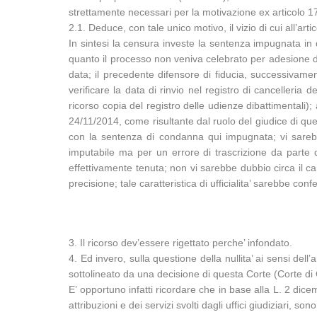
strettamente necessari per la motivazione ex articolo 173
2.1. Deduce, con tale unico motivo, il vizio di cui all’art
In sintesi la censura investe la sentenza impugnata in q
quanto il processo non veniva celebrato per adesione de
data; il precedente difensore di fiducia, successivament
verificare la data di rinvio nel registro di cancelleria 
ricorso copia del registro delle udienze dibattimentali)
24/11/2014, come risultante dal ruolo del giudice di qu
con la sentenza di condanna qui impugnata; vi sarebb
imputabile ma per un errore di trascrizione da parte d
effettivamente tenuta; non vi sarebbe dubbio circa il car
precisione; tale caratteristica di ufficialita’ sarebbe co
3. Il ricorso dev’essere rigettato perche’ infondato.
4. Ed invero, sulla questione della nullita’ ai sensi dell
sottolineato da una decisione di questa Corte (Corte d
E’ opportuno infatti ricordare che in base alla L. 2 dice
attribuzioni e dei servizi svolti dagli uffici giudiziari, s