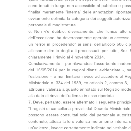
sono tenuti in luogo non accessibile al pubblico e poss
finalita’ meramente “interna” delle annotazioni riporta
ovviamente delimita la categoria dei soggetti autorizzabi
personale di magistratura.
6. Non v’e’ dubbio, diversamente, che l’unico atto os
dell’eccezione, ha doverosamente operato un accesso agl
un “error in procedendo” ai sensi dell’articolo 606 c.
all’esame diretto degli atti processuali: per tutte, S
chiaramente il rinvio al 4 novembre 2014.
Conclusivamente – pur rilevandosi l’assorbente inadempim
del 16/05/2014 per le ragioni dianzi evidenziate -, 
l’esibizione – e non limitarsi invece ad accedere al Re
Ministeriale n. 334 del 1989, ex articolo 2, comma 3, –
attribuirsi valenza a quanto annotato sul Registro model
alla data di rinvio dell’udienza in esso riportata.
7. Deve, pertanto, essere affermato il seguente principio 
“I registri di cancelleria previsti dal Decreto Minister
possono essere consultati solo dal personale autorizzat
contenuto, attesa la loro valenza meramente interna e l
un’udienza, invece correttamente indicata nel verbale di 