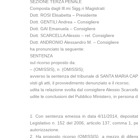
SEZIONE TERZA PENALE
Composta dagli Ill.mi Sigg.ri Magistrati:
Dott. ROSI Elisabetta – Presidente
Dott. GENTILI Andrea – Consigliere
Dott. GAI Emanuela – Consigliere
Dott. SCARCELLA Alessio – rel. Consigliere
Dott. ANDRONIO Alessandro M. – Consigliere
ha pronunciato la seguente:
SENTENZA
sul ricorso proposto da:
– (OMISSIS), n. (OMISSIS);
avverso la sentenza del tribunale di SANTA MARIA CA
visti gli atti, il provvedimento denunziato e il ricorso;
udita la relazione svolta dal consigliere Alessio Scarcell
udite le conclusioni del Pubblico Ministero, in persona d
1. Con sentenza emessa in data 4/11/2014, depositat
Legislativo n. 152 del 2006, articolo 137, comma 1, perch
autorizzazione.
2. Ha proposto ricorso (OMISSIS), a mezzo di difenso