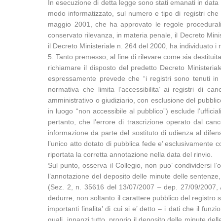
In esecuzione di detta legge sono stati emanati in data 
modo informatizzato, sul numero e tipo di registri che c
maggio 2001, che ha approvato le regole procedurali r
conservato rilevanza, in materia penale, il Decreto Minis
il Decreto Ministeriale n. 264 del 2000, ha individuato i n
5. Tanto premesso, al fine di rilevare come sia destituit
richiamare il disposto del predetto Decreto Minister
espressamente prevede che “i registri sono tenuti in
normativa che limita l’accessibilita’ ai registri di c
amministrativo o giudiziario, con esclusione del pubblic
in luogo “non accessibile al pubblico”) esclude l’ufficia
pertanto, che l’errore di trascrizione operato dal c
informazione da parte del sostituto di udienza al dif
l’unico atto dotato di pubblica fede e’ esclusivamente c
riportata la corretta annotazione nella data del rinvio.
Sul punto, osserva il Collegio, non puo’ condividersi l
l’annotazione del deposito delle minute delle sentenze,
(Sez. 2, n. 35616 del 13/07/2007 – dep. 27/09/2007, A
dedurre, non soltanto il carattere pubblico del registro
importanti finalita’ di cui si e’ detto – i dati che il 
quali, innanzi tutto, proprio il deposito delle minute d