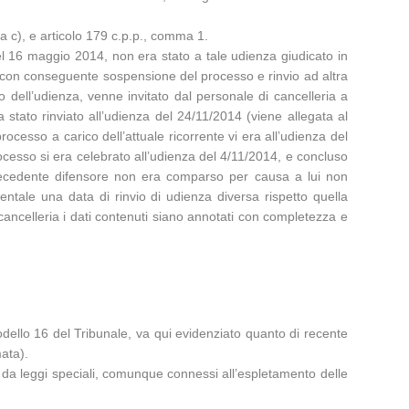
era c), e articolo 179 c.p.p., comma 1.
 del 16 maggio 2014, non era stato a tale udienza giudicato in
ra con conseguente sospensione del processo e rinvio ad altra
io dell’udienza, venne invitato dal personale di cancelleria a
ra stato rinviato all’udienza del 24/11/2014 (viene allegata al
ocesso a carico dell’attuale ricorrente vi era all’udienza del
ocesso si era celebrato all’udienza del 4/11/2014, e concluso
precedente difensore non era comparso per causa a lui non
entale una data di rinvio di udienza diversa rispetto quella
i cancelleria i dati contenuti siano annotati con completezza e
o modello 16 del Tribunale, va qui evidenziato quanto di recente
ata).
i o da leggi speciali, comunque connessi all’espletamento delle