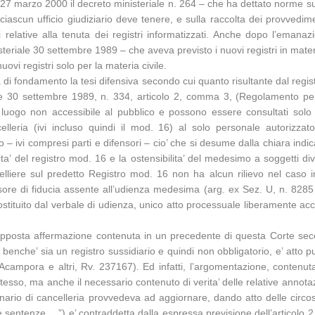
27 marzo 2000 il decreto ministeriale n. 264 – che ha dettato norme sull
iascun ufficio giudiziario deve tenere, e sulla raccolta dei provvedimen
elative alla tenuta dei registri informatizzati. Anche dopo l’emanazi
teriale 30 settembre 1989 – che aveva previsto i nuovi registri in materi
uovi registri solo per la materia civile.
a di fondamento la tesi difensiva secondo cui quanto risultante dal regist
iale 30 settembre 1989, n. 334, articolo 2, comma 3, (Regolamento p
 luogo non accessibile al pubblico e possono essere consultati solo 
ancelleria (ivi incluso quindi il mod. 16) al solo personale autorizz
o – ivi compresi parti e difensori – cio’ che si desume dalla chiara indi
lita’ del registro mod. 16 e la ostensibilita’ del medesimo a soggetti di
ancelliere sul predetto Registro mod. 16 non ha alcun rilievo nel ca
ensore di fiducia assente all’udienza medesima (arg. ex Sez. U, n. 82
ostituito dal verbale di udienza, unico atto processuale liberamente acce
’opposta affermazione contenuta in un precedente di questa Corte secondo
 benche’ sia un registro sussidiario e quindi non obbligatorio, e’ atto 
campora e altri, Rv. 237167). Ed infatti, l’argomentazione, contenut
 stesso, ma anche il necessario contenuto di verita’ delle relative annot
funzionario di cancelleria provvedeva ad aggiornare, dando atto delle ci
elle sentenze….”) e’ contraddetta dalla espressa previsione dell’articol