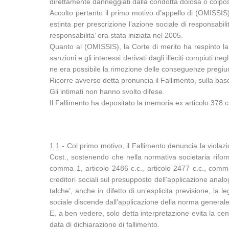
direttamente danneggiati dalla condotta dolosa o colpos
Accolto pertanto il primo motivo d’appello di (OMISSIS
estinta per prescrizione l’azione sociale di responsabi
responsabilita’ era stata iniziata nel 2005.
Quanto al (OMISSIS), la Corte di merito ha respinto la 
sanzioni e gli interessi derivati dagli illeciti compiuti
ne era possibile la rimozione delle conseguenze pregiud
Ricorre avverso detta pronuncia il Fallimento, sulla base
Gli intimati non hanno svolto difese.
Il Fallimento ha depositato la memoria ex articolo 378 c.
1.1.- Col primo motivo, il Fallimento denuncia la violazi
Cost., sostenendo che nella normativa societaria riform
comma 1, articolo 2486 c.c., articolo 2477 c.c., comma 
creditori sociali sul presupposto dell’applicazione analo
talche’, anche in difetto di un’esplicita previsione, la 
sociale discende dall’applicazione della norma generale d
E, a ben vedere, solo detta interpretazione evita la censur
data di dichiarazione di fallimento.