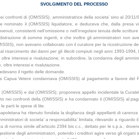
SVOLGIMENTO DEL PROCESSO
 nei confronti di (OMISSIS), amministratrice della societa’ sino al 20/1
ne e nominato il (OMISSIS) liquidatore, e deduceva che, dalla presa v
 convenuti, consistenti nell’omissione o nell’irregolare tenuta delle scritture
distrazione di somme ingenti, e che inoltre gli amministratori non ave
ISSIS), non avevano collaborato con il curatore per la ricostruzione del
al risarcimento dei danni per gli illeciti compiuti negli anni 1993-1
1, oltre interessi e rivalutazione; in subordine, la condanna degli amm
oltre interessi e rivalutazione.
iedevano il rigetto delle domande.
aria Capua Vetere condannava (OMISSIS) al pagamento a favore del 
OMISSIS) e dal (OMISSIS); proponeva appello incidentale la Curatela; r
to nei confronti della (OMISSIS) e ha condannato il (OMISSIS) al pag
 parti le spese di lite.
poletana ha ritenuto fondata la doglianza degli appellanti di carenza d
amministratori di societa’ a responsabilita’ limitata, rilevando a riguard
za di norma simile all’articolo 2394 bis c.c., dettato per le s.p.a., doven
 gestione degli amministratori, potendo i creditori agire verso gli organi so