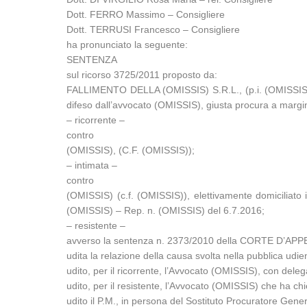
Dott. FERRO Massimo – Consigliere
Dott. TERRUSI Francesco – Consigliere
ha pronunciato la seguente:
SENTENZA
sul ricorso 3725/2011 proposto da:
FALLIMENTO DELLA (OMISSIS) S.R.L., (p.i. (OMISSIS)),
difeso dall’avvocato (OMISSIS), giusta procura a margin
– ricorrente –
contro
(OMISSIS), (C.F. (OMISSIS));
– intimata –
contro
(OMISSIS) (c.f. (OMISSIS)), elettivamente domiciliato
(OMISSIS) – Rep. n. (OMISSIS) del 6.7.2016;
– resistente –
avverso la sentenza n. 2373/2010 della CORTE D’APPE
udita la relazione della causa svolta nella pubblica u
udito, per il ricorrente, l’Avvocato (OMISSIS), con deleg
udito, per il resistente, l’Avvocato (OMISSIS) che ha chies
udito il P.M., in persona del Sostituto Procuratore Gen