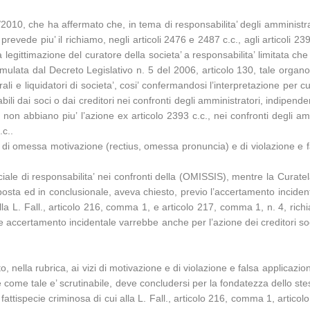
10, che ha affermato che, in tema di responsabilita’ degli amministratori
prevede piu’ il richiamo, negli articoli 2476 e 2487 c.c., agli articoli 23
egittimazione del curatore della societa’ a responsabilita’ limitata che si
rmulata dal Decreto Legislativo n. 5 del 2006, articolo 130, tale organo e
rali e liquidatori di societa’, cosi’ confermandosi l’interpretazione per c
bili dai soci o dai creditori nei confronti degli amministratori, indipend
srl non abbiano piu’ l’azione ex articolo 2393 c.c., nei confronti degli
.c..
o di omessa motivazione (rectius, omessa pronuncia) e di violazione e fa
iale di responsabilita’ nei confronti della (OMISSIS), mentre la Curat
sposta ed in conclusionale, aveva chiesto, previo l’accertamento incident
alla L. Fall., articolo 216, comma 1, e articolo 217, comma 1, n. 4, richia
tale accertamento incidentale varrebbe anche per l’azione dei creditori so
to, nella rubrica, ai vizi di motivazione e di violazione e falsa applicaz
e come tale e’ scrutinabile, deve concludersi per la fondatezza dello 
la fattispecie criminosa di cui alla L. Fall., articolo 216, comma 1, articol