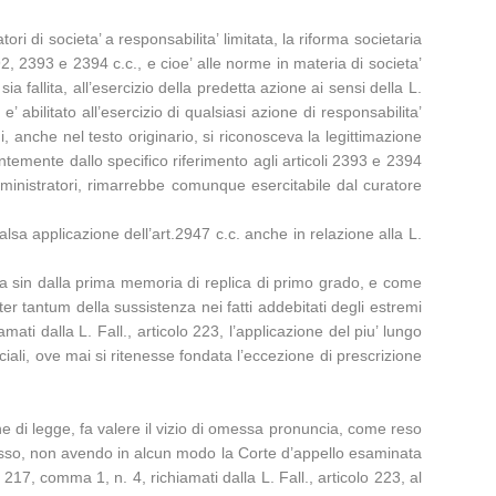
 di societa’ a responsabilita’ limitata, la riforma societaria
92, 2393 e 2394 c.c., e cioe’ alle norme in materia di societa’
a fallita, all’esercizio della predetta azione ai sensi della L.
’ abilitato all’esercizio di qualsiasi azione di responsabilita’
ui, anche nel testo originario, si riconosceva la legittimazione
entemente dallo specifico riferimento agli articoli 2393 e 2394
 amministratori, rimarrebbe comunque esercitabile dal curatore
lsa applicazione dell’art.2947 c.c. anche in relazione alla L.
ela sin dalla prima memoria di replica di primo grado, e come
er tantum della sussistenza nei fatti addebitati degli estremi
mati dalla L. Fall., articolo 223, l’applicazione del piu’ lungo
ciali, ove mai si ritenesse fondata l’eccezione di prescrizione
ione di legge, fa valere il vizio di omessa pronuncia, come reso
stesso, non avendo in alcun modo la Corte d’appello esaminata
o 217, comma 1, n. 4, richiamati dalla L. Fall., articolo 223, al