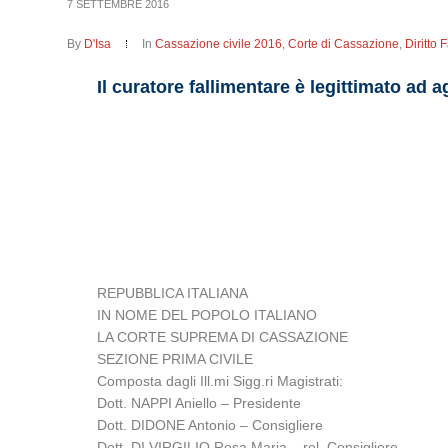
7 SETTEMBRE 2016
By
D'Isa
In
Cassazione civile 2016
,
Corte di Cassazione
,
Diritto 
Il curatore fallimentare è legittimato ad 
REPUBBLICA ITALIANA
IN NOME DEL POPOLO ITALIANO
LA CORTE SUPREMA DI CASSAZIONE
SEZIONE PRIMA CIVILE
Composta dagli Ill.mi Sigg.ri Magistrati:
Dott. NAPPI Aniello – Presidente
Dott. DIDONE Antonio – Consigliere
Dott. DI VIRGILIO Rosa Maria – rel. Consigliere