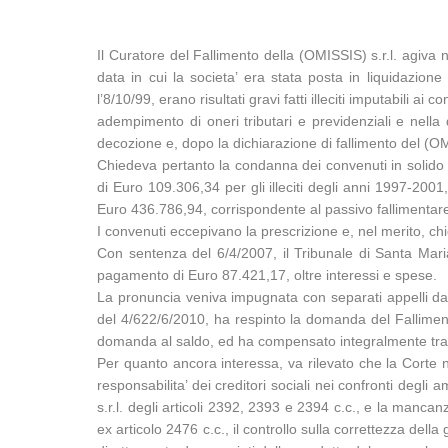
Il Curatore del Fallimento della (OMISSIS) s.r.l. agiva
data in cui la societa’ era stata posta in liquidazio
l’8/10/99, erano risultati gravi fatti illeciti imputabili ai
adempimento di oneri tributari e previdenziali e nella 
decozione e, dopo la dichiarazione di fallimento del (OM
Chiedeva pertanto la condanna dei convenuti in solido 
di Euro 109.306,34 per gli illeciti degli anni 1997-200
Euro 436.786,94, corrispondente al passivo fallimentare, 
I convenuti eccepivano la prescrizione e, nel merito, ch
Con sentenza del 6/4/2007, il Tribunale di Santa M
pagamento di Euro 87.421,17, oltre interessi e spese.
La pronuncia veniva impugnata con separati appelli da (
del 4/622/6/2010, ha respinto la domanda del Fallimen
domanda al saldo, ed ha compensato integralmente tra le
Per quanto ancora interessa, va rilevato che la Corte na
responsabilita’ dei creditori sociali nei confronti degli 
s.r.l. degli articoli 2392, 2393 e 2394 c.c., e la mancan
ex articolo 2476 c.c., il controllo sulla correttezza della