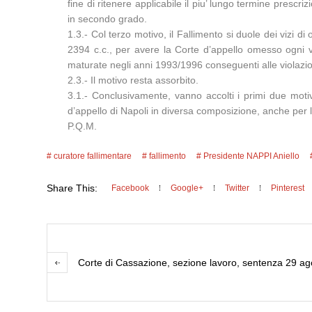
fine di ritenere applicabile il piu’ lungo termine prescr
in secondo grado.
1.3.- Col terzo motivo, il Fallimento si duole dei vizi di
2394 c.c., per avere la Corte d’appello omesso ogni val
maturate negli anni 1993/1996 conseguenti alle violazio
2.3.- Il motivo resta assorbito.
3.1.- Conclusivamente, vanno accolti i primi due motivi
d’appello di Napoli in diversa composizione, anche per 
P.Q.M.
curatore fallimentare
fallimento
Presidente NAPPI Aniello
Share This:
Facebook
Google+
Twitter
Pinterest
Corte di Cassazione, sezione lavoro, sentenza 29 a