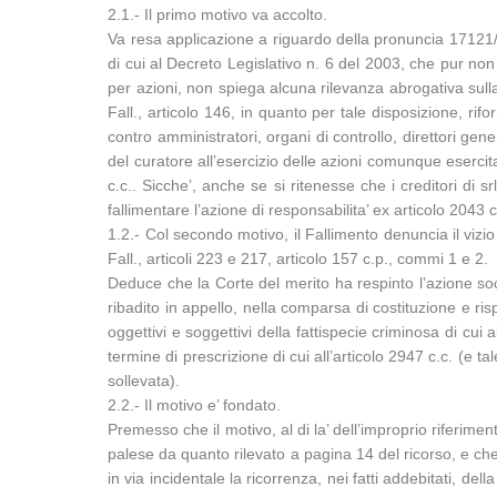
2.1.- Il primo motivo va accolto.
Va resa applicazione a riguardo della pronuncia 17121/20
di cui al Decreto Legislativo n. 6 del 2003, che pur non 
per azioni, non spiega alcuna rilevanza abrogativa sulla l
Fall., articolo 146, in quanto per tale disposizione, rifo
contro amministratori, organi di controllo, direttori gene
del curatore all’esercizio delle azioni comunque esercita
c.c.. Sicche’, anche se si ritenesse che i creditori di 
fallimentare l’azione di responsabilita’ ex articolo 2043 c
1.2.- Col secondo motivo, il Fallimento denuncia il vizi
Fall., articoli 223 e 217, articolo 157 c.p., commi 1 e 2.
Deduce che la Corte del merito ha respinto l’azione soc
ribadito in appello, nella comparsa di costituzione e ri
oggettivi e soggettivi della fattispecie criminosa di cui 
termine di prescrizione di cui all’articolo 2947 c.c. (e 
sollevata).
2.2.- Il motivo e’ fondato.
Premesso che il motivo, al di la’ dell’improprio riferimen
palese da quanto rilevato a pagina 14 del ricorso, e ch
in via incidentale la ricorrenza, nei fatti addebitati, del