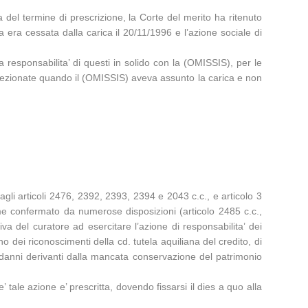
del termine di prescrizione, la Corte del merito ha ritenuto
 era cessata dalla carica il 20/11/1996 e l’azione sociale di
 responsabilita’ di questi in solido con la (OMISSIS), per le
 perfezionate quando il (OMISSIS) aveva assunto la carica e non
 agli articoli 2476, 2392, 2393, 2394 e 2043 c.c., e articolo 3
ome confermato da numerose disposizioni (articolo 2485 c.c.,
va del curatore ad esercitare l’azione di responsabilita’ dei
o dei riconoscimenti della cd. tutela aquiliana del credito, di
r i danni derivanti dalla mancata conservazione del patrimonio
e’ tale azione e’ prescritta, dovendo fissarsi il dies a quo alla