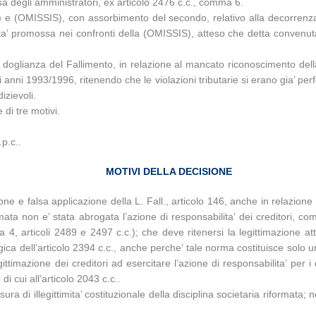
a degli amministratori, ex articolo 2476 c.c., comma 6.
) e (OMISSIS), con assorbimento del secondo, relativo alla decorrenza 
lita’ promossa nei confronti della (OMISSIS), atteso che detta convenuta
doglianza del Fallimento, in relazione al mancato riconoscimento della
 negli anni 1993/1996, ritenendo che le violazioni tributarie si erano gia’
izievoli.
 di tre motivi.
p.c..
MOTIVI DELLA DECISIONE
one e falsa applicazione della L. Fall., articolo 146, anche in relazione
ata non e’ stata abrogata l’azione di responsabilita’ dei creditori, c
4, articoli 2489 e 2497 c.c.); che deve ritenersi la legittimazione atti
gica dell’articolo 2394 c.c., anche perche’ tale norma costituisce solo un
legittimazione dei creditori ad esercitare l’azione di responsabilita’ pe
i cui all’articolo 2043 c.c..
a di illegittimita’ costituzionale della disciplina societaria riformata; n