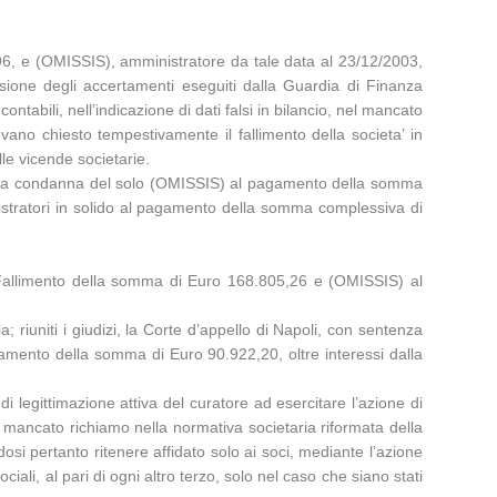
1/96, e (OMISSIS), amministratore da tale data al 23/12/2003,
isione degli accertamenti eseguiti dalla Guardia di Finanza
 contabili, nell’indicazione di dati falsi in bilancio, nel mancato
vano chiesto tempestivamente il fallimento della societa’ in
le vicende societarie.
994, la condanna del solo (OMISSIS) al pagamento della somma
inistratori in solido al pagamento della somma complessiva di
Fallimento della somma di Euro 168.805,26 e (OMISSIS) al
iuniti i giudizi, la Corte d’appello di Napoli, con sentenza
amento della somma di Euro 90.922,20, oltre interessi dalla
i legittimazione attiva del curatore ad esercitare l’azione di
o il mancato richiamo nella normativa societaria riformata della
dosi pertanto ritenere affidato solo ai soci, mediante l’azione
ciali, al pari di ogni altro terzo, solo nel caso che siano stati