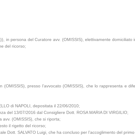
 in persona del Curatore avv. (OMISSIS), elettivamente domiciliato 
e del ricorso;
 in (OMISSIS), presso l’avvocato (OMISSIS), che lo rappresenta e dif
LLO di NAPOLI, depositata il 22/06/2010
;
dienza del 13/07/2016 dal Consigliere Dott. ROSA MARIA DI VIRGILIO;
a avv. (OMISSIS), che si riporta;
to il rigetto del ricorso;
erale Dott. SALVATO Luigi, che ha concluso per l’accoglimento del primo