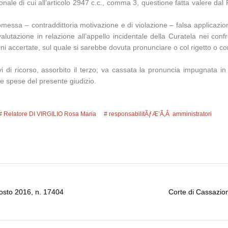
izionale di cui all’articolo 2947 c.c., comma 3, questione fatta valere dal
 omessa – contraddittoria motivazione e di violazione – falsa applicazione
utazione in relazione all’appello incidentale della Curatela nei confr
ni accertate, sul quale si sarebbe dovuta pronunciare o col rigetto o co
 di ricorso, assorbito il terzo; va cassata la pronuncia impugnata in 
le spese del presente giudizio.
Relatore DI VIRGILIO Rosa Maria
responsabilitÃƒÆ’Ã‚Â amministratori
gosto 2016, n. 17404
Corte di Cassazion