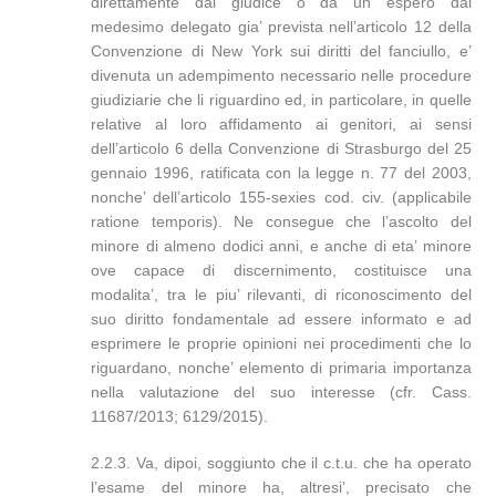
direttamente dal giudice o da un espero dal
medesimo delegato gia’ prevista nell’articolo 12 della
Convenzione di New York sui diritti del fanciullo, e’
divenuta un adempimento necessario nelle procedure
giudiziarie che li riguardino ed, in particolare, in quelle
relative al loro affidamento ai genitori, ai sensi
dell’articolo 6 della Convenzione di Strasburgo del 25
gennaio 1996, ratificata con la legge n. 77 del 2003,
nonche’ dell’articolo 155-sexies cod. civ. (applicabile
ratione temporis). Ne consegue che l’ascolto del
minore di almeno dodici anni, e anche di eta’ minore
ove capace di discernimento, costituisce una
modalita’, tra le piu’ rilevanti, di riconoscimento del
suo diritto fondamentale ad essere informato e ad
esprimere le proprie opinioni nei procedimenti che lo
riguardano, nonche’ elemento di primaria importanza
nella valutazione del suo interesse (cfr. Cass.
11687/2013; 6129/2015).
2.2.3. Va, dipoi, soggiunto che il c.t.u. che ha operato
l’esame del minore ha, altresi’, precisato che