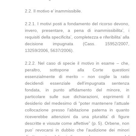
2.2. Il motivo e’ inammissibile.
2.2.1. I motivi posti a fondamento del ricorso devono,
invero, presentare, a pena di inammissibilita’, i
requisiti della specificita’, completezza e riferibilita’ alla
decisione impugnata (Cass. 15952/2007,
13259/2006, 5637/2006).
2.2.2. Nel caso di specie il motivo in esame – che,
peraltro, sottopone alla Corte questioni
essenzialmente di merito – non coglie la ratio
decidendi essenziale dell’impugnata sentenza
fondata, in punto affidamento del minore, in
particolare sulle sue dichiarazioni, esprimenti il
desiderio del medesimo di “poter mantenere l’attuale
collocazione presso l’abitazione paterna in quanto
riceverebbe attenzioni da una pluralita’ di figure
descritte e vissute come affettive” (p. 5). Orbene, non
puo’ revocarsi in dubbio che l’audizione dei minori