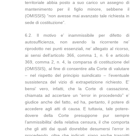
territoriale abbia posto a suo carico un assegno di
mantenimento per il figlio minore, sebbene il
(OMISSIS) “non avesse mai avanzato tale richiesta in
sede di costituzione”.
6.2. Il motivo e’ inammissibile per difetto di
autosufficienza, non avendo la ricorrente ne’
riprodotto nei punti essenziali, ne’ allegato al ricorso,
ai sensi dell’articolo 366, comma 1, n. 6 e articolo
369, comma 2, n. 4, la comparsa di costituzione del
(OMISSIS), al fine di consentire alla Corte di valutare
– nel rispetto del principio suindicato – l’eventuale
sussistenza del vizio di extrapetizione richiesto. E’
bensi’ vero, infatti, che la Corte di cassazione,
chiamata ad accertare un “error in procedendo” e’
giudice anche del fatto, ed ha, pertanto, il potere di
accedere agli atti di causa. E tuttavia, tale potere-
dovere della Corte presuppone pur sempre
l’ammissibilita’ della relativa censura, il che comporta
che gli atti dai quali dovrebbe desumersi l’error in
procedendo, oltre che indicati, siano anche trascritti