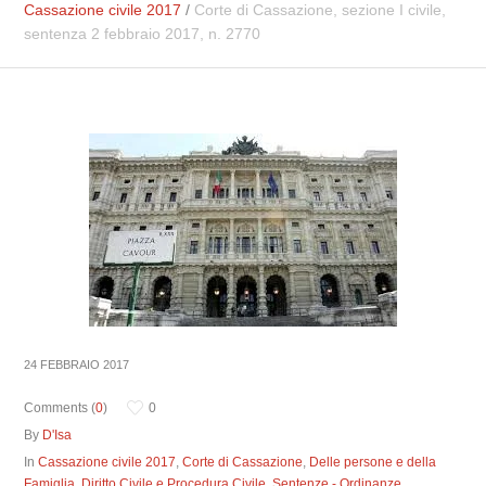
Cassazione civile 2017
/
Corte di Cassazione, sezione I civile,
sentenza 2 febbraio 2017, n. 2770
24 FEBBRAIO 2017
Comments (
0
)
0
By
D'Isa
In
Cassazione civile 2017
,
Corte di Cassazione
,
Delle persone e della
Famiglia
,
Diritto Civile e Procedura Civile
,
Sentenze - Ordinanze