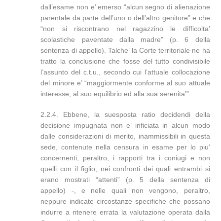
dall’esame non e’ emerso “alcun segno di alienazione
parentale da parte dell’uno o dell’altro genitore” e che
“non si riscontrano nel ragazzino le difficolta’
scolastiche paventate dalla madre” (p. 6 della
sentenza di appello). Talche’ la Corte territoriale ne ha
tratto la conclusione che fosse del tutto condivisibile
l’assunto del c.t.u., secondo cui l’attuale collocazione
del minore e’ “maggiormente conforme al suo attuale
interesse, al suo equilibrio ed alla sua serenita’”.
2.2.4. Ebbene, la suesposta ratio decidendi della
decisione impugnata non e’ inficiata in alcun modo
dalle considerazioni di merito, inammissibili in questa
sede, contenute nella censura in esame per lo piu’
concernenti, peraltro, i rapporti tra i coniugi e non
quelli con il figlio, nei confronti dei quali entrambi si
erano mostrati “attenti” (p. 5 della sentenza di
appello) -, e nelle quali non vengono, peraltro,
neppure indicate circostanze specifiche che possano
indurre a ritenere errata la valutazione operata dalla