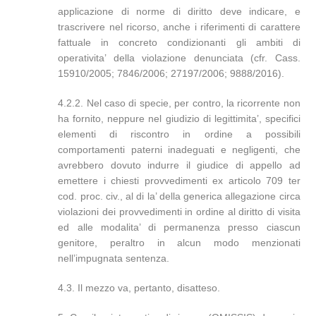
applicazione di norme di diritto deve indicare, e
trascrivere nel ricorso, anche i riferimenti di carattere
fattuale in concreto condizionanti gli ambiti di
operativita’ della violazione denunciata (cfr. Cass.
15910/2005; 7846/2006; 27197/2006; 9888/2016).
4.2.2. Nel caso di specie, per contro, la ricorrente non
ha fornito, neppure nel giudizio di legittimita’, specifici
elementi di riscontro in ordine a possibili
comportamenti paterni inadeguati e negligenti, che
avrebbero dovuto indurre il giudice di appello ad
emettere i chiesti provvedimenti ex articolo 709 ter
cod. proc. civ., al di la’ della generica allegazione circa
violazioni dei provvedimenti in ordine al diritto di visita
ed alle modalita’ di permanenza presso ciascun
genitore, peraltro in alcun modo menzionati
nell’impugnata sentenza.
4.3. Il mezzo va, pertanto, disatteso.