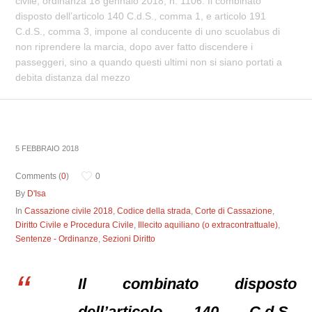
civile, ordinanza 18 gennaio 2018, n. 1106. Il combinato
disposto dell’articolo 140 C.d.S., comma 1, e articolo 191
C.d.S., comma 3, impone al conducente di uno scuolabus di
non riprendere la marcia, dopo aver fatto discendere i
passeggeri, sino a quando questi ultimi non si siano portati a
debita distanza dal mezzo
5 FEBBRAIO 2018
Comments (
0
)
0
By
D'Isa
In
Cassazione civile 2018
,
Codice della strada
,
Corte di Cassazione
,
Diritto Civile e Procedura Civile
,
Illecito aquiliano (o extracontrattuale)
,
Sentenze - Ordinanze
,
Sezioni Diritto
Il combinato disposto
dell’articolo 140 C.d.S.,