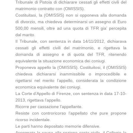
Tribunale di Pistoia di dichiarare cessati gli effetti civili del
matrimonio contratto con (OMISSIS).
Costituitasi, la (OMISSIS) non si opponeva alla domanda
di divorzio, ma chiedeva determinarsi un assegno di Euro
500,00 mensili, oltre ad una quota di TFR gia’ percepita
dal marito.
Il Tribunale, con sentenza in data 14/11/2012, dichiarava
cessati gli effetti civili del matrimonio, e rigettava la
domanda di assegno e di quota del TFR, ritenendo
equivalente la situazione economica dei coniugi.
Proponeva appello la (OMISSIS). Costituitosi, il (OMISSIS)
chiedeva dichiararsi inammissibile o improcedibile e
rigettarsi nel merito l’appello, considerata la condizione
economica equivalente dei coniugi.
La Corte d’Appello di Firenze, con sentenza in data 17-10-
2013, rigettava l’appello.
Ricorre per cassazione l’appellante.
Resiste con controricorso l’appellato che pure propone
ricorso incidentale.
Le parti hanno depositato memorie difensive.
Assegnata la causa alla sezione sesta civile, il Collegio la