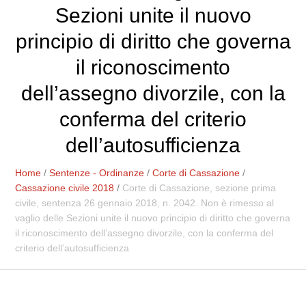
Sezioni unite il nuovo
principio di diritto che governa
il riconoscimento
dell’assegno divorzile, con la
conferma del criterio
dell’autosufficienza
Home
/
Sentenze - Ordinanze
/
Corte di Cassazione
/
Cassazione civile 2018
/
Corte di Cassazione, sezione prima
civile, sentenza 26 gennaio 2018, n. 2042. Non è rimesso al
vaglio delle Sezioni unite il nuovo principio di diritto che governa
il riconoscimento dell’assegno divorzile, con la conferma del
criterio dell’autosufficienza