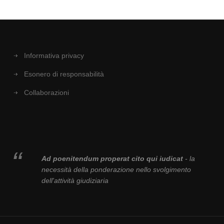
Informativa privacy
Esonero di responsabilità
Collaborazioni
Ad poenitendum properat cito qui iudicat
- la
necessità della ponderazione nello svolgimento
dell'attività giudiziaria