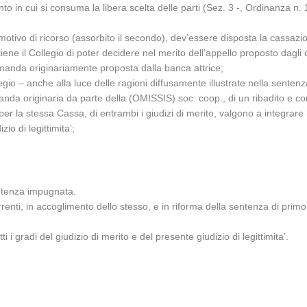
in cui si consuma la libera scelta delle parti (Sez. 3 -, Ordinanza n. 
motivo di ricorso (assorbito il secondo), dev’essere disposta la cassaz
tiene il Collegio di poter decidere nel merito dell’appello proposto dagli
domanda originariamente proposta dalla banca attrice;
llegio – anche alla luce delle ragioni diffusamente illustrate nella sente
a originaria da parte della (OMISSIS) soc. coop., di un ribadito e consol
 per la stessa Cassa, di entrambi i giudizi di merito, valgono a integrare
zio di legittimita’;
entenza impugnata.
rrenti, in accoglimento dello stesso, e in riforma della sentenza di pri
 i gradi del giudizio di merito e del presente giudizio di legittimita’.