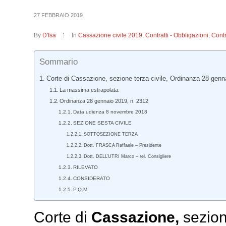
27 FEBBRAIO 2019
By
D'Isa
In
Cassazione civile 2019
,
Contratti - Obbligazioni
,
Contra
Sommario
Corte di Cassazione, sezione terza civile, Ordinanza 28 genn
La massima estrapolata:
Ordinanza 28 gennaio 2019, n. 2312
Data udienza 8 novembre 2018
SEZIONE SESTA CIVILE
SOTTOSEZIONE TERZA
Dott. FRASCA Raffaele – Presidente
Dott. DELL’UTRI Marco – rel. Consigliere
RILEVATO
CONSIDERATO
P.Q.M.
Corte di
Cassazione,
sezion