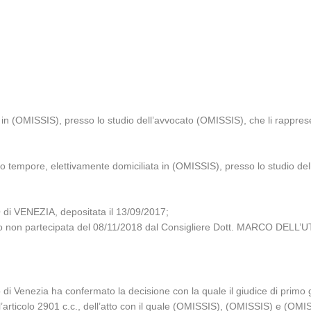
in (OMISSIS), presso lo studio dell’avvocato (OMISSIS), che li rappre
o tempore, elettivamente domiciliata in (OMISSIS), presso lo studio de
i VENEZIA, depositata il 13/09/2017;
glio non partecipata del 08/11/2018 dal Consigliere Dott. MARCO DELL’U
 di Venezia ha confermato la decisione con la quale il giudice di prim
l’articolo 2901 c.c., dell’atto con il quale (OMISSIS), (OMISSIS) e (OMISS