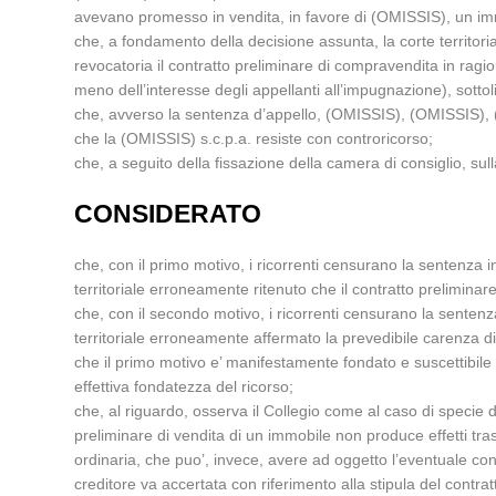
avevano promesso in vendita, in favore di (OMISSIS), un immo
che, a fondamento della decisione assunta, la corte territoria
revocatoria il contratto preliminare di compravendita in ragione 
meno dell’interesse degli appellanti all’impugnazione), sottol
che, avverso la sentenza d’appello, (OMISSIS), (OMISSIS),
che la (OMISSIS) s.c.p.a. resiste con controricorso;
che, a seguito della fissazione della camera di consiglio, su
CONSIDERATO
che, con il primo motivo, i ricorrenti censurano la sentenza im
territoriale erroneamente ritenuto che il contratto prelimina
che, con il secondo motivo, i ricorrenti censurano la sentenza 
territoriale erroneamente affermato la prevedibile carenza di 
che il primo motivo e’ manifestamente fondato e suscettibile 
effettiva fondatezza del ricorso;
che, al riguardo, osserva il Collegio come al caso di specie 
preliminare di vendita di un immobile non produce effetti tra
ordinaria, che puo’, invece, avere ad oggetto l’eventuale con
creditore va accertata con riferimento alla stipula del contrat