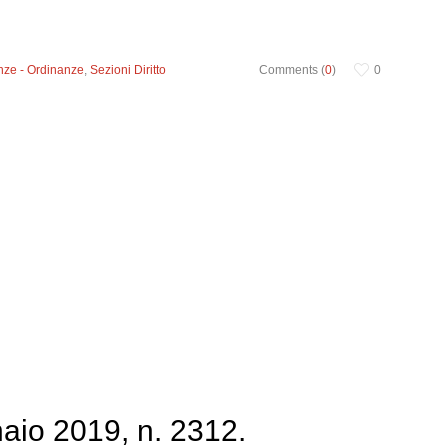
nze - Ordinanze
,
Sezioni Diritto
Comments (
0
)
0
io 2019, n. 2312.