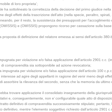
bile di loro proprieta’;
le ha sottolineato la correttezza della decisione del primo giudice nella
degli effetti della trascrizione dell’atto (nella specie, peraltro, spirati, 
ineando, per il resto, la sussistenza dei presupposti per l’accoglimento 
 (OMISSIS) e (OMISSIS) propongono ricorso per cassazione sulla base 
lla proposta di definizione del relatore emessa ai sensi dell’articolo 38
pugnata per violazione e/o falsa applicazione dell’articolo 2901 c.c. (in r
re di compravendita sia sottoponibile ad azione revocatoria;
impugnata per violazione e/o falsa applicazione dell’articolo 100 c.p.c. (
interesse ad agire degli appellanti in ragione del venir meno degli effet
di assorbire la rilevanza del secondo, senza che la memoria da ultimo de
debba trovare applicazione il consolidato insegnamento della giurisprude
slativi e, conseguentemente, non e’ configurabile quale atto di disposizi
tratto definitivo di compravendita successivamente stipulato; pertanto,
to definitivo, mentre l’elemento soggettivo richiesto dall’articolo 2901 c.