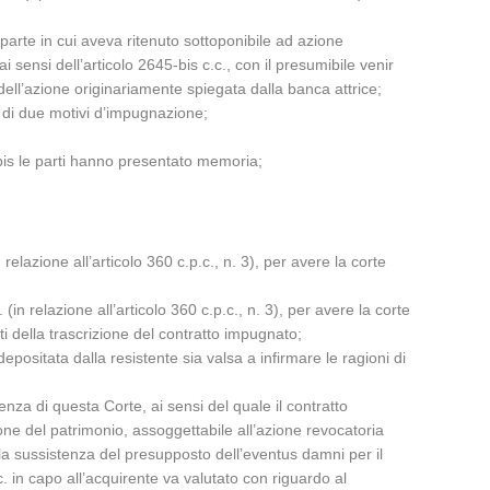
 parte in cui aveva ritenuto sottoponibile ad azione
ai sensi dell’articolo 2645-bis c.c., con il presumibile venir
dell’azione originariamente spiegata dalla banca attrice;
di due motivi d’impugnazione;
0-bis le parti hanno presentato memoria;
elazione all’articolo 360 c.p.c., n. 3), per avere la corte
in relazione all’articolo 360 c.p.c., n. 3), per avere la corte
ti della trascrizione del contratto impugnato;
positata dalla resistente sia valsa a infirmare le ragioni di
nza di questa Corte, ai sensi del quale il contratto
one del patrimonio, assoggettabile all’azione revocatoria
 la sussistenza del presupposto dell’eventus damni per il
c. in capo all’acquirente va valutato con riguardo al