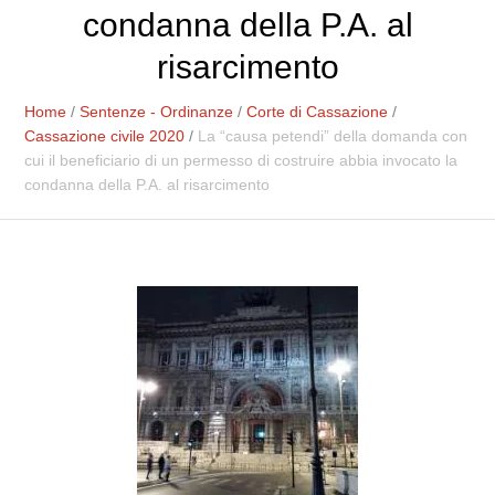
condanna della P.A. al
risarcimento
Home
/
Sentenze - Ordinanze
/
Corte di Cassazione
/
Cassazione civile 2020
/
La “causa petendi” della domanda con
cui il beneficiario di un permesso di costruire abbia invocato la
condanna della P.A. al risarcimento