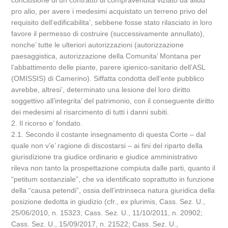
conclusione di un contratto di compravendita viziato da aliud
pro alio, per avere i medesimi acquistato un terreno privo del
requisito dell’edificabilita’, sebbene fosse stato rilasciato in loro
favore il permesso di costruire (successivamente annullato),
nonche’ tutte le ulteriori autorizzazioni (autorizzazione
paesaggistica, autorizzazione della Comunita’ Montana per
l’abbattimento delle piante, parere igienico-sanitario dell’ASL
(OMISSIS) di Camerino). Siffatta condotta dell’ente pubblico
avrebbe, altresi’, determinato una lesione del loro diritto
soggettivo all’integrita’ del patrimonio, con il conseguente diritto
dei medesimi al risarcimento di tutti i danni subiti.
2. Il ricorso e’ fondato.
2.1. Secondo il costante insegnamento di questa Corte – dal
quale non v’e’ ragione di discostarsi – ai fini del riparto della
giurisdizione tra giudice ordinario e giudice amministrativo
rileva non tanto la prospettazione compiuta dalle parti, quanto il
“petitum sostanziale”, che va identificato soprattutto in funzione
della “causa petendi”, ossia dell’intrinseca natura giuridica della
posizione dedotta in giudizio (cfr., ex plurimis, Cass. Sez. U.,
25/06/2010, n. 15323; Cass. Sez. U., 11/10/2011, n. 20902;
Cass. Sez. U., 15/09/2017, n. 21522; Cass. Sez. U.,