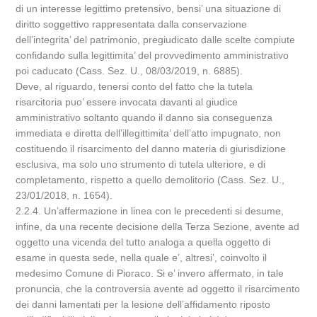
di un interesse legittimo pretensivo, bensi’ una situazione di
diritto soggettivo rappresentata dalla conservazione
dell’integrita’ del patrimonio, pregiudicato dalle scelte compiute
confidando sulla legittimita’ del provvedimento amministrativo
poi caducato (Cass. Sez. U., 08/03/2019, n. 6885).
Deve, al riguardo, tenersi conto del fatto che la tutela
risarcitoria puo’ essere invocata davanti al giudice
amministrativo soltanto quando il danno sia conseguenza
immediata e diretta dell’illegittimita’ dell’atto impugnato, non
costituendo il risarcimento del danno materia di giurisdizione
esclusiva, ma solo uno strumento di tutela ulteriore, e di
completamento, rispetto a quello demolitorio (Cass. Sez. U.,
23/01/2018, n. 1654).
2.2.4. Un’affermazione in linea con le precedenti si desume,
infine, da una recente decisione della Terza Sezione, avente ad
oggetto una vicenda del tutto analoga a quella oggetto di
esame in questa sede, nella quale e’, altresi’, coinvolto il
medesimo Comune di Pioraco. Si e’ invero affermato, in tale
pronuncia, che la controversia avente ad oggetto il risarcimento
dei danni lamentati per la lesione dell’affidamento riposto