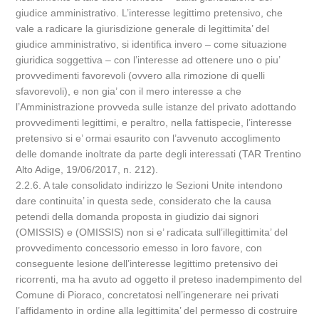
giudice amministrativo. L’interesse legittimo pretensivo, che
vale a radicare la giurisdizione generale di legittimita’ del
giudice amministrativo, si identifica invero – come situazione
giuridica soggettiva – con l’interesse ad ottenere uno o piu’
provvedimenti favorevoli (ovvero alla rimozione di quelli
sfavorevoli), e non gia’ con il mero interesse a che
l’Amministrazione provveda sulle istanze del privato adottando
provvedimenti legittimi, e peraltro, nella fattispecie, l’interesse
pretensivo si e’ ormai esaurito con l’avvenuto accoglimento
delle domande inoltrate da parte degli interessati (TAR Trentino
Alto Adige, 19/06/2017, n. 212).
2.2.6. A tale consolidato indirizzo le Sezioni Unite intendono
dare continuita’ in questa sede, considerato che la causa
petendi della domanda proposta in giudizio dai signori
(OMISSIS) e (OMISSIS) non si e’ radicata sull’illegittimita’ del
provvedimento concessorio emesso in loro favore, con
conseguente lesione dell’interesse legittimo pretensivo dei
ricorrenti, ma ha avuto ad oggetto il preteso inadempimento del
Comune di Pioraco, concretatosi nell’ingenerare nei privati
l’affidamento in ordine alla legittimita’ del permesso di costruire