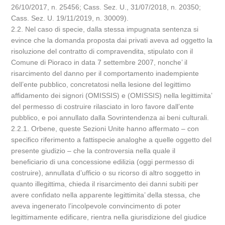
26/10/2017, n. 25456; Cass. Sez. U., 31/07/2018, n. 20350;
Cass. Sez. U. 19/11/2019, n. 30009).
2.2. Nel caso di specie, dalla stessa impugnata sentenza si
evince che la domanda proposta dai privati aveva ad oggetto la
risoluzione del contratto di compravendita, stipulato con il
Comune di Pioraco in data 7 settembre 2007, nonche’ il
risarcimento del danno per il comportamento inadempiente
dell’ente pubblico, concretatosi nella lesione del legittimo
affidamento dei signori (OMISSIS) e (OMISSIS) nella legittimita’
del permesso di costruire rilasciato in loro favore dall’ente
pubblico, e poi annullato dalla Sovrintendenza ai beni culturali.
2.2.1. Orbene, queste Sezioni Unite hanno affermato – con
specifico riferimento a fattispecie analoghe a quelle oggetto del
presente giudizio – che la controversia nella quale il
beneficiario di una concessione edilizia (oggi permesso di
costruire), annullata d’ufficio o su ricorso di altro soggetto in
quanto illegittima, chieda il risarcimento dei danni subiti per
avere confidato nella apparente legittimita’ della stessa, che
aveva ingenerato l’incolpevole convincimento di poter
legittimamente edificare, rientra nella giurisdizione del giudice