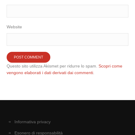
Website
Questo sito utilizza Akismet per ridurre lo spam.
Scopri come
vengono elaborati i dati derivati dai commenti
.
Informativa privacy
Esonero di responsabilità