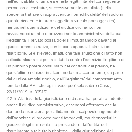
nell’edificabilita’ di un’area e nella legittimita’ del conseguente
permesso di costruire, successivamente annullato (nella
specie, si trattava di sopravvenuta non edificabilita’ del suolo in
quanto ricadente in area soggetta a vincolo paesaggistico),
rientra nella giurisdizione del giudice ordinario, non
ravvisandosi un atto o provvedimento amministrativo della cui
illegittimita’ il privato possa dolersi impugnandolo davanti al
giudice amministrativo, con le consequenziali statuizioni
risarcitorie. Si e’ rilevato, infatti, che tale situazione di fatto non
sollecita alcuna esigenza di tutela contro l’esercizio illegittimo di
un pubblico potere consumato nei confronti del privato, ne’
quest’ultimo richiede in alcun modo un accertamento, da parte
del giudice amministrativo, dell’illegittimita’ del comportamento
tenuto dalla P.A., che egli invece puo’ solo subire (Cass.,
22/11/2019, n. 30515).
2.2.5. Alla tesi della giurisdizione ordinaria ha, peraltro, aderito
anche il giudice amministrativo, essendosi affermato che la
domanda risarcitoria per affidamento incolpevole ingenerato
dall’adozione di provvedimenti favorevoli, ma riconosciuti in
giudizio illegittimi, esula – a prescindere dall’entita’ del
risarcimento a tale titolo richiesto – dalla giurisdizione del