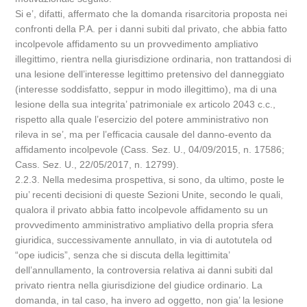
Si e’, difatti, affermato che la domanda risarcitoria proposta nei
confronti della P.A. per i danni subiti dal privato, che abbia fatto
incolpevole affidamento su un provvedimento ampliativo
illegittimo, rientra nella giurisdizione ordinaria, non trattandosi di
una lesione dell’interesse legittimo pretensivo del danneggiato
(interesse soddisfatto, seppur in modo illegittimo), ma di una
lesione della sua integrita’ patrimoniale ex articolo 2043 c.c.,
rispetto alla quale l’esercizio del potere amministrativo non
rileva in se’, ma per l’efficacia causale del danno-evento da
affidamento incolpevole (Cass. Sez. U., 04/09/2015, n. 17586;
Cass. Sez. U., 22/05/2017, n. 12799).
2.2.3. Nella medesima prospettiva, si sono, da ultimo, poste le
piu’ recenti decisioni di queste Sezioni Unite, secondo le quali,
qualora il privato abbia fatto incolpevole affidamento su un
provvedimento amministrativo ampliativo della propria sfera
giuridica, successivamente annullato, in via di autotutela od
“ope iudicis”, senza che si discuta della legittimita’
dell’annullamento, la controversia relativa ai danni subiti dal
privato rientra nella giurisdizione del giudice ordinario. La
domanda, in tal caso, ha invero ad oggetto, non gia’ la lesione