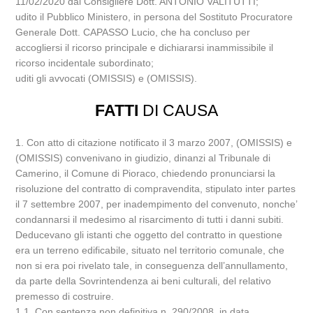
11/02/2020 dal Consigliere Dott. ANTONIO VALITUTTI;
udito il Pubblico Ministero, in persona del Sostituto Procuratore
Generale Dott. CAPASSO Lucio, che ha concluso per
accogliersi il ricorso principale e dichiararsi inammissibile il
ricorso incidentale subordinato;
uditi gli avvocati (OMISSIS) e (OMISSIS).
FATTI
DI CAUSA
1. Con atto di citazione notificato il 3 marzo 2007, (OMISSIS) e
(OMISSIS) convenivano in giudizio, dinanzi al Tribunale di
Camerino, il Comune di Pioraco, chiedendo pronunciarsi la
risoluzione del contratto di compravendita, stipulato inter partes
il 7 settembre 2007, per inadempimento del convenuto, nonche’
condannarsi il medesimo al risarcimento di tutti i danni subiti.
Deducevano gli istanti che oggetto del contratto in questione
era un terreno edificabile, situato nel territorio comunale, che
non si era poi rivelato tale, in conseguenza dell’annullamento,
da parte della Sovrintendenza ai beni culturali, del relativo
premesso di costruire.
1.1. Con sentenza non definitiva n. 290/2008, in data