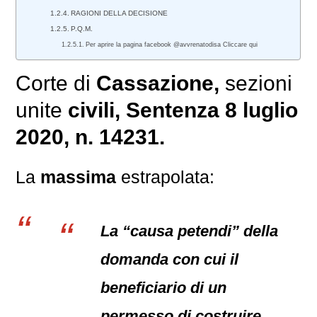
RAGIONI DELLA DECISIONE
P.Q.M.
Per aprire la pagina facebook @avvrenatodisa Cliccare qui
Corte di
Cassazione,
sezioni
unite
civili
, Sentenza 8 luglio
2020, n. 14231.
La
massima
estrapolata:
La “causa petendi” della
domanda con cui il
beneficiario di un
permesso di costruire,