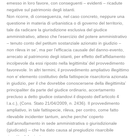
emesso in loro favore, con conseguenti – evidenti – ricadute
negative sul patrimonio degli istanti.
Non ricorre, di conseguenza, nel caso concreto, neppure una
questione in materia di urbanistica o di governo del territorio,
tale da radicare la giurisdizione esclusiva del giudice
amministrativo, atteso che l’esercizio del potere amministrativo
– tenuto conto del petitum sostanziale azionato in giudizio –
non rileva in se’, ma per l’efficacia causale del danno-evento,
arrecato al patrimonio degli istanti, per effetto dell’affidamento
incolpevole da essi riposto nella legittimita’ del provvedimento
favorevole. In altri termini, il provvedimento ampliativo illegittimo
non e’ elemento costitutivo della fattispecie risarcitoria azionata
in giudizio, per il che dovrebbe conoscersene della illegittimita’
principaliter da parte del giudice ordinario, accertamento
precluso a detto giudice ostandovi il disposto dell’articolo 4
l.a.c.), (Cons. Stato 21/04/2009, n. 2436). Il provvedimento
ampliativo, in tale fattispecie, rileva, per contro, come fatto
rilevabile incidenter tantum, anche perche’ coperto
dall’annullamento in sede amministrativa o giurisdizionale
(giudicato) – che ha dato causa al pregiudizio risarcibile