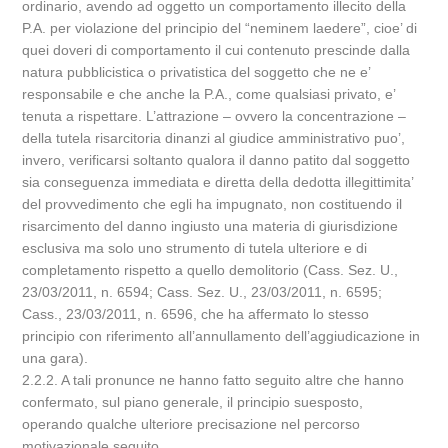
ordinario, avendo ad oggetto un comportamento illecito della
P.A. per violazione del principio del “neminem laedere”, cioe’ di
quei doveri di comportamento il cui contenuto prescinde dalla
natura pubblicistica o privatistica del soggetto che ne e’
responsabile e che anche la P.A., come qualsiasi privato, e’
tenuta a rispettare. L’attrazione – ovvero la concentrazione –
della tutela risarcitoria dinanzi al giudice amministrativo puo’,
invero, verificarsi soltanto qualora il danno patito dal soggetto
sia conseguenza immediata e diretta della dedotta illegittimita’
del provvedimento che egli ha impugnato, non costituendo il
risarcimento del danno ingiusto una materia di giurisdizione
esclusiva ma solo uno strumento di tutela ulteriore e di
completamento rispetto a quello demolitorio (Cass. Sez. U.,
23/03/2011, n. 6594; Cass. Sez. U., 23/03/2011, n. 6595;
Cass., 23/03/2011, n. 6596, che ha affermato lo stesso
principio con riferimento all’annullamento dell’aggiudicazione in
una gara).
2.2.2. A tali pronunce ne hanno fatto seguito altre che hanno
confermato, sul piano generale, il principio suesposto,
operando qualche ulteriore precisazione nel percorso
motivazionale seguito.