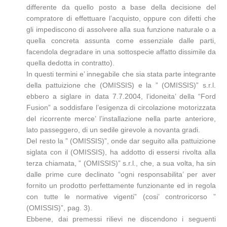
differente da quello posto a base della decisione del
compratore di effettuare l’acquisto, oppure con difetti che
gli impediscono di assolvere alla sua funzione naturale o a
quella concreta assunta come essenziale dalle parti,
facendola degradare in una sottospecie affatto dissimile da
quella dedotta in contratto).
In questi termini e’ innegabile che sia stata parte integrante
della pattuizione che (OMISSIS) e la ” (OMISSIS)” s.r.l.
ebbero a siglare in data 7.7.2004, l’idoneita’ della “Ford
Fusion” a soddisfare l’esigenza di circolazione motorizzata
del ricorrente merce’ l’installazione nella parte anteriore,
lato passeggero, di un sedile girevole a novanta gradi.
Del resto la ” (OMISSIS)”, onde dar seguito alla pattuizione
siglata con il (OMISSIS), ha addotto di essersi rivolta alla
terza chiamata, ” (OMISSIS)” s.r.l., che, a sua volta, ha sin
dalle prime cure declinato “ogni responsabilita’ per aver
fornito un prodotto perfettamente funzionante ed in regola
con tutte le normative vigenti” (cosi’ controricorso ”
(OMISSIS)”, pag. 3).
Ebbene, dai premessi rilievi ne discendono i seguenti