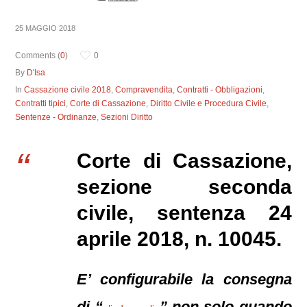
25 MAGGIO 2018
Comments (
0
)
0
By
D'Isa
In
Cassazione civile 2018
,
Compravendita
,
Contratti - Obbligazioni
,
Contratti tipici
,
Corte di Cassazione
,
Diritto Civile e Procedura Civile
,
Sentenze - Ordinanze
,
Sezioni Diritto
Corte di Cassazione,
sezione seconda
civile, sentenza 24
aprile 2018, n. 10045.
E’ configurabile la consegna
di “
” non solo quando