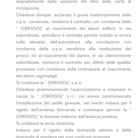
segnatamente della sanzione del ritiro della carta di
circolazione.
Chiedeva dunque, acclarato il grave inadempimento dalla
s.p.a. convenuta, risolversi il contratto con condanna della
” (OMISSIS)” al risarcimento dei danni sofferti; in via
subordinata, annullarsi il contratto perche’ indotto in errore
sulla idoneita’ dell’autovettura alla circolazione con
condanna della s.p.a. venditrice alla restituzione del
prezzo ed al risarcimento del danno; in via ulteriormente
subordinata, risolversi il contratto per difetto delle qualita’
promesse con condanna della controparte al risarcimento
dei danni cagionatigli.
Si costituiva la ” (OMISSIS)” s.p.a..
Chiedeva preliminarmente l’autorizzazione a chiamare in
causa la ” (OMISSIS)” s.r.l., cui aveva commissionato
l’installazione del sedile girevole; nel merito instava per il
rigetto dell’avversa domanda e comunque perche’ la ”
(OMISSIS)” la tenesse indenne dall’avversa pretesa.
Si costituiva la terza chiamata.
Instava per il rigetto della domanda attorea e della
domanda di manleva nei suoi confronti proposta.