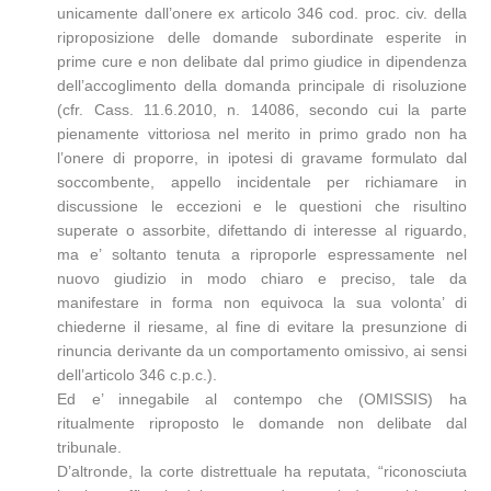
unicamente dall’onere ex articolo 346 cod. proc. civ. della
riproposizione delle domande subordinate esperite in
prime cure e non delibate dal primo giudice in dipendenza
dell’accoglimento della domanda principale di risoluzione
(cfr. Cass. 11.6.2010, n. 14086, secondo cui la parte
pienamente vittoriosa nel merito in primo grado non ha
l’onere di proporre, in ipotesi di gravame formulato dal
soccombente, appello incidentale per richiamare in
discussione le eccezioni e le questioni che risultino
superate o assorbite, difettando di interesse al riguardo,
ma e’ soltanto tenuta a riproporle espressamente nel
nuovo giudizio in modo chiaro e preciso, tale da
manifestare in forma non equivoca la sua volonta’ di
chiederne il riesame, al fine di evitare la presunzione di
rinuncia derivante da un comportamento omissivo, ai sensi
dell’articolo 346 c.p.c.).
Ed e’ innegabile al contempo che (OMISSIS) ha
ritualmente riproposto le domande non delibate dal
tribunale.
D’altronde, la corte distrettuale ha reputata, “riconosciuta