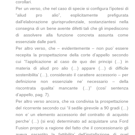
corollari.
Per un verso, che nel caso di specie si configura l’ipotesi di
“aliud pro alio”, esplicitamente prefigurata
dall’elaborazione giurisprudenziale, sostanziantesi nella
consegna di un bene avente difetti tali che gli impediscono
di assolvere alla funzione concreta assunta come
essenziale dalle parti.
Per altro verso, che – evidentemente – non puo’ essere
recepita la prospettazione della corte d’appello secondo
cui “l’applicazione al caso de quo dei principi (…) in
materia di aliud pro alio (…) appare (…) di difficile
sostenibilita’ (…), considerato il carattere accessorio – per
definizione non essenziale ne’ necessario – della
riscontrata qualita’ mancante (…)” (cosi’ sentenza
d’appello, pag. 7).
Per altro verso ancora, che va condivisa la prospettazione
del ricorrente secondo cui “il sedile girevole a 90 gradi (…)
non e’ un elemento accessorio del contratto di acquisto
perche’ (…) (si era) determinato ad acquistare una Ford
Fusion proprio a ragione del fatto che il concessionario gli
aveva garantito la fattibilita’ dell’installazione di quel