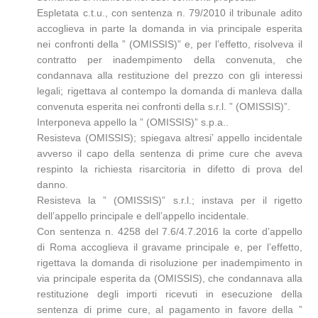
Espletata c.t.u., con sentenza n. 79/2010 il tribunale adito
accoglieva in parte la domanda in via principale esperita
nei confronti della ” (OMISSIS)” e, per l’effetto, risolveva il
contratto per inadempimento della convenuta, che
condannava alla restituzione del prezzo con gli interessi
legali; rigettava al contempo la domanda di manleva dalla
convenuta esperita nei confronti della s.r.l. ” (OMISSIS)”.
Interponeva appello la ” (OMISSIS)” s.p.a..
Resisteva (OMISSIS); spiegava altresi’ appello incidentale
avverso il capo della sentenza di prime cure che aveva
respinto la richiesta risarcitoria in difetto di prova del
danno.
Resisteva la ” (OMISSIS)” s.r.l.; instava per il rigetto
dell’appello principale e dell’appello incidentale.
Con sentenza n. 4258 del 7.6/4.7.2016 la corte d’appello
di Roma accoglieva il gravame principale e, per l’effetto,
rigettava la domanda di risoluzione per inadempimento in
via principale esperita da (OMISSIS), che condannava alla
restituzione degli importi ricevuti in esecuzione della
sentenza di prime cure, al pagamento in favore della ”