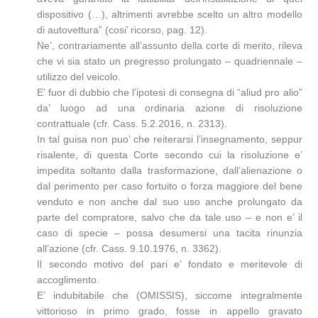
dispositivo (…), altrimenti avrebbe scelto un altro modello
di autovettura” (cosi’ ricorso, pag. 12).
Ne’, contrariamente all’assunto della corte di merito, rileva
che vi sia stato un pregresso prolungato – quadriennale –
utilizzo del veicolo.
E’ fuor di dubbio che l’ipotesi di consegna di “aliud pro alio”
da’ luogo ad una ordinaria azione di risoluzione
contrattuale (cfr. Cass. 5.2.2016, n. 2313).
In tal guisa non puo’ che reiterarsi l’insegnamento, seppur
risalente, di questa Corte secondo cui la risoluzione e’
impedita soltanto dalla trasformazione, dall’alienazione o
dal perimento per caso fortuito o forza maggiore del bene
venduto e non anche dal suo uso anche prolungato da
parte del compratore, salvo che da tale uso – e non e’ il
caso di specie – possa desumersi una tacita rinunzia
all’azione (cfr. Cass. 9.10.1976, n. 3362).
Il secondo motivo del pari e’ fondato e meritevole di
accoglimento.
E’ indubitabile che (OMISSIS), siccome integralmente
vittorioso in primo grado, fosse in appello gravato