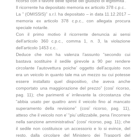
ricorso con il favore delle spese del giudizio di legittimita’.
Il ricorrente ha depositato memoria ex articolo 378 c.p.c..
La ” (OMISSIS)” s.r.l. ha depositato – in data 11.12.2017 –
memoria ex articolo 378 c.p.c., con allegata procura
speciale notarile.
Con il primo motivo il ricorrente denuncia ai sensi
dell’articolo 360 c.p.c., comma 1, n. 3, la violazione
dell’articolo 1453 c.c..
Deduce che non ha valenza l’assunto “secondo cui
bastava sostituire il sedile girevole a 90 per rendere
circolante l’autovettura poiche’ oggetto dell’acquisto non
era un veicolo in quanto tale ma un mezzo su cui potesse
essere installato quel dispositivo, che aveva anche
comportato una maggiorazione del prezzo” (cosi’ ricorso,
pag. 11); che parimenti e’ irrilevante la circostanza che
“abbia usato per quattro anni il veicolo fino al mancato
superamento della revisione” (cosi’ ricorso, pag. 11),
atteso che il veicolo non e’ “piu’ utilizzabile, pena l’incorrere
nella sanzione amministrativa” (cosi’ ricorso, pag. 11); che
il sedile non costituisce un accessorio e lo si evince, del
resto, dalla circolare del Ministero dei Trasporti del