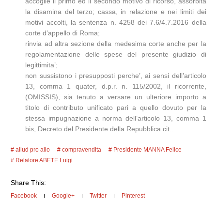
accoglie il primo ed il secondo motivo di ricorso, assorbita
la disamina del terzo; cassa, in relazione e nei limiti dei
motivi accolti, la sentenza n. 4258 dei 7.6/4.7.2016 della
corte d’appello di Roma;
rinvia ad altra sezione della medesima corte anche per la
regolamentazione delle spese del presente giudizio di
legittimita’;
non sussistono i presupposti perche’, ai sensi dell’articolo
13, comma 1 quater, d.p.r. n. 115/2002, il ricorrente,
(OMISSIS), sia tenuto a versare un ulteriore importo a
titolo di contributo unificato pari a quello dovuto per la
stessa impugnazione a norma dell’articolo 13, comma 1
bis, Decreto del Presidente della Repubblica cit..
aliud pro alio
compravendita
Presidente MANNA Felice
Relatore ABETE Luigi
Share This:
Facebook
Google+
Twitter
Pinterest