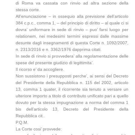
di Roma va cassata con rinvio ad altra sezione della
stessa corte.
All’enunciazione – in ossequio alla previsione dell’articolo
384 c.p.c., comma 1, – del principio di diritto – al quale ci si
dovra’ uniformare in sede di rinvio – puo’ farsi luogo per
relationem, nei medesimi termini espressi dalle massime
desunte dagli insegnamenti di questa Corte n. 1092/2007,
n. 2313/2016 e n. 3362/1976 dapprima citati.
In sede di rinvio si provvedera’ alla regolamentazione delle
spese del presente giudizio di legittimita’.
Il ricorso e’ da accogliere.
Non sussistono i presupposti perche’, ai sensi del Decreto
del Presidente della Repubblica n. 115 del 2002, articolo
13, comma 1 quater, il ricorrente sia tenuto a versare un
ulteriore importo a titolo di contributo unificato pari a quello
dovuto per la stessa impugnazione a norma del comma 1
bis dell’articolo 13, Decreto del Presidente della
Repubblica cit..
P.Q.M.
La Corte cosi’ provvede: