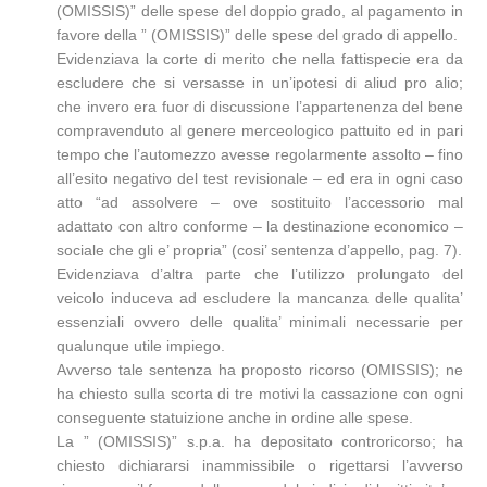
(OMISSIS)” delle spese del doppio grado, al pagamento in
favore della ” (OMISSIS)” delle spese del grado di appello.
Evidenziava la corte di merito che nella fattispecie era da
escludere che si versasse in un’ipotesi di aliud pro alio;
che invero era fuor di discussione l’appartenenza del bene
compravenduto al genere merceologico pattuito ed in pari
tempo che l’automezzo avesse regolarmente assolto – fino
all’esito negativo del test revisionale – ed era in ogni caso
atto “ad assolvere – ove sostituito l’accessorio mal
adattato con altro conforme – la destinazione economico –
sociale che gli e’ propria” (cosi’ sentenza d’appello, pag. 7).
Evidenziava d’altra parte che l’utilizzo prolungato del
veicolo induceva ad escludere la mancanza delle qualita’
essenziali ovvero delle qualita’ minimali necessarie per
qualunque utile impiego.
Avverso tale sentenza ha proposto ricorso (OMISSIS); ne
ha chiesto sulla scorta di tre motivi la cassazione con ogni
conseguente statuizione anche in ordine alle spese.
La ” (OMISSIS)” s.p.a. ha depositato controricorso; ha
chiesto dichiararsi inammissibile o rigettarsi l’avverso