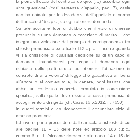
la piena efficacia del contratto de quo, (…) assorbita ogni
altra questione” (cosi’ sentenza d’appello, pag. 7), ossia
non ha opinato per la decadenza dell’appellato a norma
dell’articolo 346 c.p.c., da ogni ulteriore domanda.
Su tale scorta e’ fuor di dubbio che il vizio di omessa
pronuncia su una domanda o eccezione di merito – che
integra una violazione del principio di corrispondenza tra
chiesto pronunciato ex articolo 112 c.p.c. – ricorre quando
vi sia omissione di qualsiasi decisione su di un capo di
domanda, intendendosi per capo di domanda ogni
richiesta delle parti diretta ad ottenere l’attuazione in
concreto di una volonta’ di legge che garantisca un bene
all’attore o al convenuto e, in genere, ogni istanza che
abbia un contenuto concreto formulato in conclusione
specifica, sulla quale deve essere emessa pronuncia di
accoglimento o di rigetto (cfr. Cass. 16.5.2012, n. 7653).
In questi termini e’ da riconoscere il denunciato vizio di
omessa pronuncia.
Ed invero, pur a prescindere dalle articolate richieste di cui
alle pagine 11 – 13 delle note ex articolo 183 c.p.c.,
comma 6, n. 1, (siccome riprodotte alle pagg. 14 e 15 del