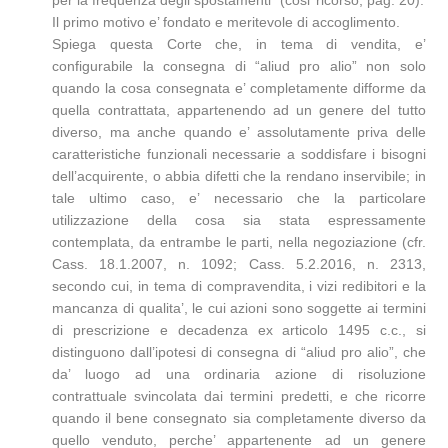
per la frequenza degli spostamenti” (cosi’ ricorso, pag. 20).
Il primo motivo e’ fondato e meritevole di accoglimento.
Spiega questa Corte che, in tema di vendita, e’
configurabile la consegna di “aliud pro alio” non solo
quando la cosa consegnata e’ completamente difforme da
quella contrattata, appartenendo ad un genere del tutto
diverso, ma anche quando e’ assolutamente priva delle
caratteristiche funzionali necessarie a soddisfare i bisogni
dell’acquirente, o abbia difetti che la rendano inservibile; in
tale ultimo caso, e’ necessario che la particolare
utilizzazione della cosa sia stata espressamente
contemplata, da entrambe le parti, nella negoziazione (cfr.
Cass. 18.1.2007, n. 1092; Cass. 5.2.2016, n. 2313,
secondo cui, in tema di compravendita, i vizi redibitori e la
mancanza di qualita’, le cui azioni sono soggette ai termini
di prescrizione e decadenza ex articolo 1495 c.c., si
distinguono dall’ipotesi di consegna di “aliud pro alio”, che
da’ luogo ad una ordinaria azione di risoluzione
contrattuale svincolata dai termini predetti, e che ricorre
quando il bene consegnato sia completamente diverso da
quello venduto, perche’ appartenente ad un genere