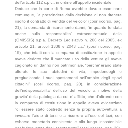
dell’articolo 112 c.p.c., in ordine all’appello incidentale.
Deduce che la corte di Roma avrebbe dovuto esaminare
comunque, “a prescindere dalla decisione di non ritenere
risolto il contratto di vendita del veicolo” (cosi’ ricorso, pag.
21), la domanda di risarcimento danni, “in quanto fondata
anche sulla responsabilita’ extracontrattuale della
(OMISSIS) s.p.a. Decreto Legislativo n. 206 del 2005, ex
articolo 21, articoli 1338 e 2043 c.c.” (cosi’ ricorso, pag.
19); che infatti con la comparsa di costituzione in appello
aveva dedotto che il mancato uso della vettura gli aveva
cagionato un danno non patrimoniale, “perche’ erano state
alterate le sue abitudini di vita, impedendogli e
pregiudicando i suoi spostamenti nell’ambito degli spazi
cittadini” (cosi’ ricorso, pag. 20), in considerazione
dell’indispensabilita’ dell’uso del veicolo a motivo della
gravita’ della patologia da cui e’ afflitto; che d’altronde con
la comparsa di costituzione in appello aveva evidenziato
“di essere stato costretto senza la propria autovettura a
invocare l’aiuto di terzi o a ricorrere all’uso del taxi, con
esborso monetario consistente e alla lunga insostenibile