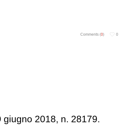
Comments (
0
)
0
 giugno 2018, n. 28179.