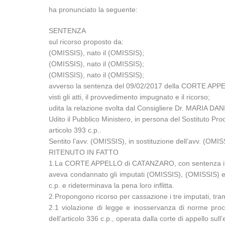
ha pronunciato la seguente:
SENTENZA
sul ricorso proposto da:
(OMISSIS), nato il (OMISSIS);
(OMISSIS), nato il (OMISSIS);
(OMISSIS), nato il (OMISSIS);
avverso la sentenza del 09/02/2017 della CORTE AP
visti gli atti, il provvedimento impugnato e il ricorso;
udita la relazione svolta dal Consigliere Dr. MARIA 
Udito il Pubblico Ministero, in persona del Sostituto P
articolo 393 c.p..
Sentito l’avv. (OMISSIS), in sostituzione dell’avv. (OMISS
RITENUTO IN FATTO
1.La CORTE APPELLO di CATANZARO, con sentenza in d
aveva condannato gli imputati (OMISSIS), (OMISSIS) e (O
c.p. e rideterminava la pena loro inflitta.
2.Propongono ricorso per cassazione i tre imputati, trami
2.1 violazione di legge e inosservanza di norme proces
dell’articolo 336 c.p., operata dalla corte di appello sul