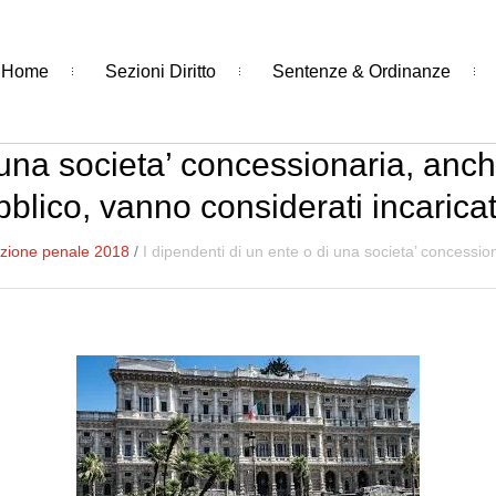
Home
Sezioni Diritto
Sentenze & Ordinanze
 una societa’ concessionaria, anch
bblico, vanno considerati incaricat
zione penale 2018
/
I dipendenti di un ente o di una societa’ concession