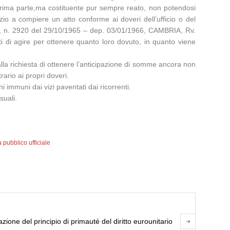
la prima parte,ma costituente pur sempre reato, non potendosi
izio a compiere un atto conforme ai doveri dell’ufficio o del
ez. 3, n. 2920 del 29/10/1965 – dep. 03/01/1966, CAMBRIA, Rv.
tati di agire per ottenere quanto loro dovuto, in quanto viene
la richiesta di ottenere l’anticipazione di somme ancora non
ario ai propri doveri.
 immuni dai vizi paventati dai ricorrenti.
suali.
 pubblico ufficiale
zione del principio di primauté del diritto eurounitario