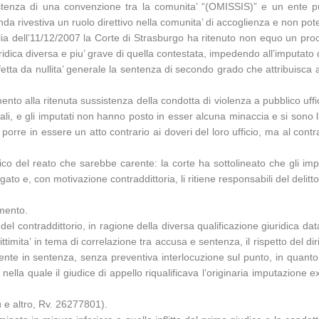
sistenza di una convenzione tra la comunita’ “(OMISSIS)” e un ente 
cenda rivestiva un ruolo direttivo nella comunita’ di accoglienza e non po
alia dell’11/12/2007 la Corte di Strasburgo ha ritenuto non equo un pr
uridica diversa e piu’ grave di quella contestata, impedendo all’imputato
fetta da nullita’ generale la sentenza di secondo grado che attribuisca a
mento alla ritenuta sussistenza della condotta di violenza a pubblico uffic
ficiali, e gli imputati non hanno posto in esser alcuna minaccia e si sono
 a porre in essere un atto contrario ai doveri del loro ufficio, ma al co
gico del reato che sarebbe carente: la corte ha sottolineato che gli imp
o e, con motivazione contraddittoria, li ritiene responsabili del delitto 
imento.
 del contraddittorio, in ragione della diversa qualificazione giuridica dat
timita’ in tema di correlazione tra accusa e sentenza, il rispetto del diri
amente in sentenza, senza preventiva interlocuzione sul punto, in quanto
ella quale il giudice di appello riqualificava l’originaria imputazione 
 e altro, Rv. 26277801).