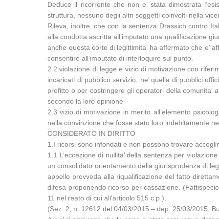
Deduce il ricorrente che non e’ stata dimostrata l’e
struttura, nessuno degli altri soggetti coinvolti nella vi
Rileva, inoltre, che con la sentenza Drassich contro It
alla condotta ascritta all’imputato una qualificazione gi
anche questa corte di legittimita’ ha affermato che e’ af
consentire all’imputato di interloquire sul punto.
2.2 violazione di legge e vizio di motivazione con riferi
incaricati di pubblico servizio, ne’ quella di pubblici uf
profitto o per costringere gli operatori della comunita’
secondo la loro opinione
2.3 vizio di motivazione in merito all’elemento psicolo
nella convinzione che fosse stato loro indebitamente negat
CONSIDERATO IN DIRITTO
1.I ricorsi sono infondati e non possono trovare accogl
1.1 L’eccezione di nullita’ della sentenza per violazione
un consolidato orientamento della giurisprudenza di legit
appello provveda alla riqualificazione del fatto dirett
difesa proponendo ricorso per cassazione. (Fattispecie n
11 nel reato di cui all’articolo 515 c.p.).
(Sez. 2, n. 12612 del 04/03/2015 – dep. 25/03/2015, Bu