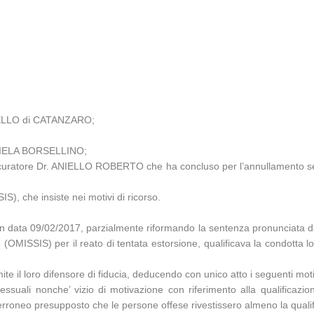
PELLO di CATANZARO;
DANIELA BORSELLINO;
rocuratore Dr. ANIELLO ROBERTO che ha concluso per l’annullamento senz
IS), che insiste nei motivi di ricorso.
ata 09/02/2017, parzialmente riformando la sentenza pronunciata 
MISSIS) per il reato di tentata estorsione, qualificava la condotta lor
te il loro difensore di fiducia, deducendo con unico atto i seguenti moti
suali nonche’ vizio di motivazione con riferimento alla qualificazion
l’erroneo presupposto che le persone offese rivestissero almeno la qualific