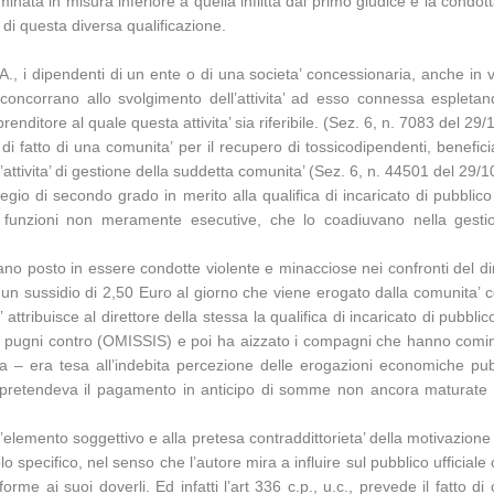
nata in misura inferiore a quella inflitta dal primo giudice e la condot
 di questa diversa qualificazione.
A., i dipendenti di un ente o di una societa’ concessionaria, anche in 
ra concorrano allo svolgimento dell’attivita’ ad esso connessa esple
mprenditore al quale questa attivita’ sia riferibile. (Sez. 6, n. 7083 del
di fatto di una comunita’ per il recupero di tossicodipendenti, benefic
 all’attivita’ di gestione della suddetta comunita’ (Sez. 6, n. 44501 del 
llegio di secondo grado in merito alla qualifica di incaricato di pubblico
con funzioni non meramente esecutive, che lo coadiuvano nella gesti
o posto in essere condotte violente e minacciose nei confronti del dirett
, un sussidio di 2,50 Euro al giorno che viene erogato dalla comunita’ c
’ attribuisce al direttore della stessa la qualifica di incaricato di pubbl
e pugni contro (OMISSIS) e poi ha aizzato i compagni che hanno comin
nza – era tesa all’indebita percezione delle erogazioni economiche pubbl
 pretendeva il pagamento in anticipo di somme non ancora maturate e
’elemento soggettivo e alla pretesa contraddittorieta’ della motivazione
o specifico, nel senso che l’autore mira a influire sul pubblico ufficiale 
rme ai suoi doverli. Ed infatti l’art 336 c.p., u.c., prevede il fatto di