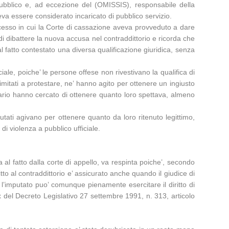
pubblico e, ad eccezione del (OMISSIS), responsabile della
teva essere considerato incaricato di pubblico servizio.
ocesso in cui la Corte di cassazione aveva provveduto a dare
 di dibattere la nuova accusa nel contraddittorio e ricorda che
l fatto contestato una diversa qualificazione giuridica, senza
iale, poiche’ le persone offese non rivestivano la qualifica di
 limitati a protestare, ne’ hanno agito per ottenere un ingiusto
ntrario hanno cercato di ottenere quanto loro spettava, almeno
utati agivano per ottenere quanto da loro ritenuto legittimo,
di violenza a pubblico ufficiale.
a al fatto dalla corte di appello, va respinta poiche’, secondo
tto al contraddittorio e’ assicurato anche quando il giudice di
 l’imputato puo’ comunque pienamente esercitare il diritto di
ex del Decreto Legislativo 27 settembre 1991, n. 313, articolo