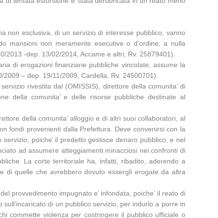
ta di tentata estorsione e’ stata derubricata in un reato meno
via non esclusiva, di un servizio di interesse pubblico, vanno
tando mansioni non meramente esecutive o d’ordine, a nulla
 29/10/2013 -dep. 13/02/2014, Accame e altri, Rv. 25879401).
iaria di erogazioni finanziarie pubbliche vincolate, assume la
29/10/2009 – dep. 19/11/2009, Cardella, Rv. 24500701).
 servizio rivestita dal (OMISSIS), direttore della comunita’ di
one della comunita’ e delle risorse pubbliche destinate al
ore della comunita’ alloggio e di altri suoi collaboratori, al
on fondi provenienti dalla Prefettura. Deve convenirsi con la
ico servizio, poiche’ il predetto gestisce denaro pubblico, e nel
ciato ad assumere atteggiamenti minacciosi nei confronti di
iche. La corte territoriale ha, infatti, ribadito, aderendo a
 di quelle che avrebbero dovuto essergli erogate da altra
 del provvedimento impugnato e’ infondata, poiche’ il reato di
o sull’incaricato di un pubblico servizio, per indurlo a porre in
 chi commette violenza per costringere il pubblico ufficiale o