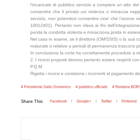
l’incaricato di pubblico servizio a compiere un atto de
consentire che il privato usi violenza o minaccia neppu
servizio, non potendosi consentire cioe’ che l’azione v
10012401). Pertanto non rileva ai fini dell’integrazione
punita la condotta violenta e minacciosa posta in essere
Nel caso in esame, se il direttore (OMISSIS) o la sua c
maturate o relative a periodi di permanenza trascorsi pr
In conclusione la corte ha correttamente proceduto a riq
2. I ricorsi proposti devono pertanto essere respinti c
P.Q.M.
Rigetta i ricorsi e condanna i ricorrenti al pagamento d
Presidente Gallo Domenico
pubblico ufficiale
Relatore BOR
Share This:
Facebook
Google+
Twitter
Pinterest