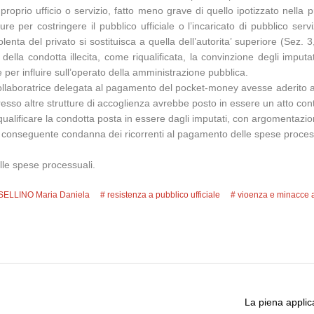
l proprio ufficio o servizio, fatto meno grave di quello ipotizzato nel
re per costringere il pubblico ufficiale o l’incaricato di pubblico serv
iolenta del privato si sostituisca a quella dell’autorita’ superiore (S
 della condotta illecita, come riqualificata, la convinzione degli impu
 per influire sull’operato della amministrazione pubblica.
ollaboratrice delegata al pagamento del pocket-money avesse aderito al
esso altre strutture di accoglienza avrebbe posto in essere un atto contr
ualificare la condotta posta in essere dagli imputati, con argomentazioni
on conseguente condanna dei ricorrenti al pagamento delle spese proces
elle spese processuali.
SELLINO Maria Daniela
resistenza a pubblico ufficiale
vioenza e minacce a
La piena applica