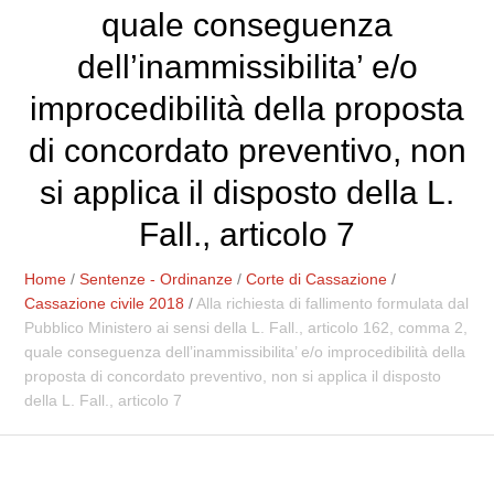
quale conseguenza
dell’inammissibilita’ e/o
improcedibilità della proposta
di concordato preventivo, non
si applica il disposto della L.
Fall., articolo 7
Home
/
Sentenze - Ordinanze
/
Corte di Cassazione
/
Cassazione civile 2018
/
Alla richiesta di fallimento formulata dal
Pubblico Ministero ai sensi della L. Fall., articolo 162, comma 2,
quale conseguenza dell’inammissibilita’ e/o improcedibilità della
proposta di concordato preventivo, non si applica il disposto
della L. Fall., articolo 7