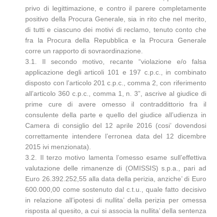
privo di legittimazione, e contro il parere completamente
positivo della Procura Generale, sia in rito che nel merito,
di tutti e ciascuno dei motivi di reclamo, tenuto conto che
fra la Procura della Repubblica e la Procura Generale
corre un rapporto di sovraordinazione.
3.1. Il secondo motivo, recante “violazione e/o falsa
applicazione degli articoli 101 e 197 c.p.c., in combinato
disposto con l’articolo 201 c.p.c., comma 2, con riferimento
all’articolo 360 c.p.c., comma 1, n. 3”, ascrive al giudice di
prime cure di avere omesso il contraddittorio fra il
consulente della parte e quello del giudice all’udienza in
Camera di consiglio del 12 aprile 2016 (cosi’ dovendosi
correttamente intendere l’erronea data del 12 dicembre
2015 ivi menzionata).
3.2. Il terzo motivo lamenta l’omesso esame sull’effettiva
valutazione delle rimanenze di (OMISSIS) s.p.a., pari ad
Euro 26.392.252,55 alla data della perizia, anziche’ di Euro
600.000,00 come sostenuto dal c.t.u., quale fatto decisivo
in relazione all’ipotesi di nullita’ della perizia per omessa
risposta al quesito, a cui si associa la nullita’ della sentenza