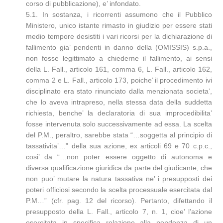
corso di pubblicazione), e’ infondato.
5.1. In sostanza, i ricorrenti assumono che il Pubblico
Ministero, unico istante rimasto in giudizio per essere stati
medio tempore desistiti i vari ricorsi per la dichiarazione di
fallimento gia’ pendenti in danno della (OMISSIS) s.p.a.,
non fosse legittimato a chiederne il fallimento, ai sensi
della L. Fall., articolo 161, comma 6, L. Fall., articolo 162,
comma 2 e L. Fall., articolo 173, poiche’ il procedimento ivi
disciplinato era stato rinunciato dalla menzionata societa’,
che lo aveva intrapreso, nella stessa data della suddetta
richiesta, benche’ la declaratoria di sua improcedibilita’
fosse intervenuta solo successivamente ad essa. La scelta
del P.M., peraltro, sarebbe stata “…soggetta al principio di
tassativita’…” della sua azione, ex articoli 69 e 70 c.p.c.,
cosi’ da “…non poter essere oggetto di autonoma e
diversa qualificazione giuridica da parte del giudicante, che
non puo’ mutare la natura tassativa ne’ i presupposti dei
poteri officiosi secondo la scelta processuale esercitata dal
P.M…” (cfr. pag. 12 del ricorso). Pertanto, difettando il
presupposto della L. Fall., articolo 7, n. 1, cioe’ l’azione
esercitata in specifica relazione alla pendenza di un