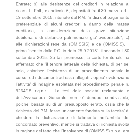
Entrate; b) alle desistenze dei creditori in relazione ai
ricorsi L. Fall., ex articolo 6, depositati fra il 30 marzo ed il
19 settembre 2015, ritenute dal P.M. “indici del pagamento
preferenziale di alcuni creditori a danno della massa
creditoria, in considerazione della grave situazione
debitoria e di sbilancio patrimoniale gia’ evidenziate”; c)
alle dichiarazioni rese da (OMISSIS) e da (OMISSIS), il
primo “sentito dalla P.G. in data 25.9.2015”, il secondo il 30
settembre 2015. Su tali premesse, la corte territoriale ha
affermato che “il tenore letterale della richiesta, di per se’
solo, chiarisce l’esistenza di un procedimento penale in
corso, ed i documenti ad essa allegati vieppiu’ evidenziano
l’attivita’ di indagine espletata nel procedimento penale n.
9264/15 r.g.n.r…. La tesi della societa’ reclamante e
dell’Avvocatura Generale non e’ dunque condivisibile,
poiche’ basata su di un presupposto errato, ossia che la
richiesta del P.M. fosse unicamente fondata sulla facolta’ di
chiedere la dichiarazione di fallimento nell’ambito del
concordato preventivo, mentre si trattava di richiesta svolta
in ragione del fatto che l’insolvenza di (OMISSIS) s.p.a. era