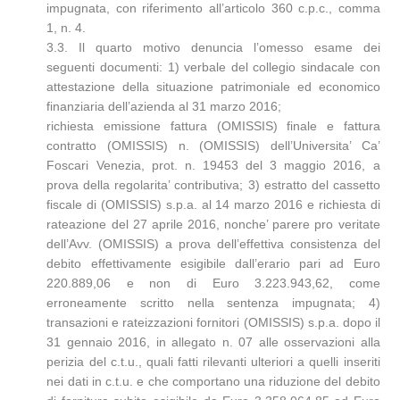
impugnata, con riferimento all’articolo 360 c.p.c., comma
1, n. 4.
3.3. Il quarto motivo denuncia l’omesso esame dei
seguenti documenti: 1) verbale del collegio sindacale con
attestazione della situazione patrimoniale ed economico
finanziaria dell’azienda al 31 marzo 2016;
richiesta emissione fattura (OMISSIS) finale e fattura
contratto (OMISSIS) n. (OMISSIS) dell’Universita’ Ca’
Foscari Venezia, prot. n. 19453 del 3 maggio 2016, a
prova della regolarita’ contributiva; 3) estratto del cassetto
fiscale di (OMISSIS) s.p.a. al 14 marzo 2016 e richiesta di
rateazione del 27 aprile 2016, nonche’ parere pro veritate
dell’Avv. (OMISSIS) a prova dell’effettiva consistenza del
debito effettivamente esigibile dall’erario pari ad Euro
220.889,06 e non di Euro 3.223.943,62, come
erroneamente scritto nella sentenza impugnata; 4)
transazioni e rateizzazioni fornitori (OMISSIS) s.p.a. dopo il
31 gennaio 2016, in allegato n. 07 alle osservazioni alla
perizia del c.t.u., quali fatti rilevanti ulteriori a quelli inseriti
nei dati in c.t.u. e che comportano una riduzione del debito