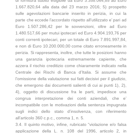
di fornitura subito esigibile da Euro 3.358.064,85 ad Euro
1.667.820,64 alla data del 23 marzo 2016; 5) prospetto
sulle agevolazioni bancarie inserito in perizia, in cui la
parte che eccede l’accordato rispetto all’utilizzato e’ pari ad
Euro 1.507.286,42 per le sovvenzioni, oltre ad Euro
1.480.517,66 per mutui ipotecari ed Euro 4.904.193,76 per
conti correnti ipotecari, per un totale di Euro 7.891.997,84,
e non di Euro 10.200.000,00 come citato erroneamente in
perizia. Si rappresenta, inoltre, che tutte le posizioni hanno
una garanzia ipotecaria estremamente capiente, che
azzera il rischio creditizio come chiaramente indicato nella
Centrale dei Rischi di Banca d’Italia. Si assume che
l’omissione della valutazione sui fatti decisivi per il giudizio,
che emergono dai documenti salienti di cui ai punti 1), 2),
4), oggetto di discussione fra le parti, impedisce una
congrua interpretazione dei conti aziendali, che e’
incompatibile con le motivazioni della sentenza impugnata
sugli indici dello stato d’insolvenza, con riferimento
all’articolo 360 c.p.c., comma 1, n. 5.
3.4. Il quinto motivo, infine, rubricato “violazione e/o falsa
applicazione della L. n. 108 del 1996, articolo 2, in