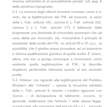
emersa nell’ambito di un procedimento penale” (cfr. pag. 6
della sentenza impugnata).
5.3. La censura degli odierni ricorrenti contesta, come si e’
visto, sia la legittimazione del P.M. ad invocare, ai sensi
della L. Fall., articolo 161, comma 6, L. Fall., articolo 162,
comma 2 e L. Fall., articolo 173, il fallimento della
proponente una domanda di concordato preventivo che ad
essa abbia poi rinunciato, sia, invocandosi il principio di
tassativita’ delle scelte del P.M., ex articoli 69 e 70 c.p.c., la
possibilita’ che il giudice possa procedere ad un’autonoma
e diversa qualificazione giuridica di quella scelta. E’ chiaro,
allora, che ove si giunga comunque a riconoscere come
esistente quella legittimazione al P.M., la descritta
doglianza perderebbe interesse quanto al suo secondo
profilo.
5.4. Orbene, con riguardo alla legittimazione del Pubblico
Ministero alla “richiesta” – questa la locuzione adottata
dalla L. Fall., articolo 6, mentre i creditori agiscono con
ricorso – di dichiarazione di fallimento, occorre, in
generale, evidenziare che l’articolo 7 della stessa legge,
riconducibile alla previsione dell’articolo 69 c.p.c., secondo