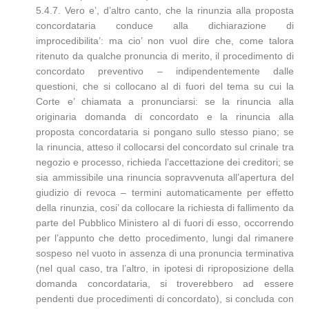
5.4.7. Vero e’, d’altro canto, che la rinunzia alla proposta
concordataria conduce alla dichiarazione di
improcedibilita’: ma cio’ non vuol dire che, come talora
ritenuto da qualche pronuncia di merito, il procedimento di
concordato preventivo – indipendentemente dalle
questioni, che si collocano al di fuori del tema su cui la
Corte e’ chiamata a pronunciarsi: se la rinuncia alla
originaria domanda di concordato e la rinuncia alla
proposta concordataria si pongano sullo stesso piano; se
la rinuncia, atteso il collocarsi del concordato sul crinale tra
negozio e processo, richieda l’accettazione dei creditori; se
sia ammissibile una rinuncia sopravvenuta all’apertura del
giudizio di revoca – termini automaticamente per effetto
della rinunzia, cosi’ da collocare la richiesta di fallimento da
parte del Pubblico Ministero al di fuori di esso, occorrendo
per l’appunto che detto procedimento, lungi dal rimanere
sospeso nel vuoto in assenza di una pronuncia terminativa
(nel qual caso, tra l’altro, in ipotesi di riproposizione della
domanda concordataria, si troverebbero ad essere
pendenti due procedimenti di concordato), si concluda con