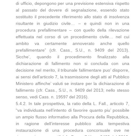
di ufficio, depongono per una previsione estensiva rispetto
al passato del dovere di segnalazione, essendo stato
sostituito il precedente riferimento allo stato di insolvenza
risultante in giudizio civile… – e quindi non in una
procedura prefallimentare – con quello della rilevazione
effettuata nel corso di un procedimento civile… nel cui
ambito va certamente annoverato anche quello
prefallimentare” (cfr. Cass., S.U., n. 9409 del 2013).
Sicche’, quando il procedimento finalizzato alla
dichiarazione di fallimento non si concluda con una
decisione nel merito, il tribunale fallimentare puo’ disporre,
ai sensi dell’articolo 7, la trasmissione degli atti al Pubblico
Ministero affinche’ valuti se instare per la dichiarazione di
fallimento (cfr. Cass., S.U., n. 9409 del 2013; nello stesso
senso, vedi Cass. n. 19597 del 2016).
5.4.2. In tale prospettiva, la ratio della L. Fall., articolo 7,
“va individuata nell’intento di favorire quanto piu’ possibile
un ampio flusso informativo alla Procura della Repubblica,
in ragione dell’interesse pubblico alla tempestiva
instaurazione di una procedura concorsuale ove ne