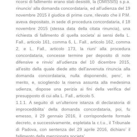
ricorsi di fallimento erano stati desistiti, la (OMISSIS) s.p.a.
rinuncio’ alla domanda concordataria, ed all’udienza del 19
novembre 2015 il giudice di prime cure, rilevato che il P.M.
aveva depositato, in sede di procedura concordataria, il 18
novembre 2015 (stessa data della citata rinuncia), una
richiesta di fallimento di quella societa’ ai sensi della L.
Fall., articolo 161, comma 6, L. Fall., articolo 162, comma
2, e L. Fall., articolo 173, la riuni’ alla procedura
concordataria, concesse termine per deposito di note
difensive e rinvio’ all’udienza del 10 dicembre 2015,
all’esito della quale diede atto dell’avvenuta rinuncia alla
domanda concordataria, nulla disponendo, pero’, in
merito, e, sciogliendo la riserva assunta alla medesima
udienza, dispose una perizia ai fini della verifica del
presupposto di cui alla L. Fall., articolo 5.
1.1.1. A seguito di un’ulteriore istanza di declaratoria di
improcedibilita’ della domanda concordataria, poi, fu
emesso, il 29 gennaio 2016, il corrispondente formale
decreto, e successivamente, espletata la c.t.u., il Tribunale
di Padova, con sentenza del 29 aprile 2016, dichiaro’ il
fallimento della menzionata societa’.