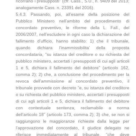
ricorrano i presupposti” (cfr. Cass., S.U., n. 9409 del 2013;
analogamente Cass. n. 23391 del 2016).
5.4.3. Passando, poi, all’esame della posizione del
Pubblico Ministero nell’ambito del procedimento di
concordato preventivo, le riforme della L. Fall., del
2006/2007, nell’escludere in ogni caso la dichiarazione del
fallimento d’ufficio, hanno stabilito: 1) che il tribunale,
quando dichiara l’inammissibilita’ della proposta
concordataria, “su istanza del creditore o su richiesta del
pubblico ministero, accertati i presupposti di cui agli articoli
1 e 5, dichiara il fallimento del debitore” (articolo 162,
comma 2); 2) che, a conclusione del procedimento per la
revoca dell’ammissione al concordato preventivo, il
tribunale provvede con decreto “e, su istanza del creditore
o su richiesta del pubblico ministero, accertati i presupposti
di cui agli articoli 1 e 5, dichiara il fallimento del debitore
con contestuale sentenza, reclamabile a norma
dell’articolo 18” (articolo 173, comma 2); 3) che, se non si
raggiungono le maggioranze richieste dalla legge per
l’approvazione del concordato, il giudice delegato ne
riferisce immediatamente al tribunale, “che deve