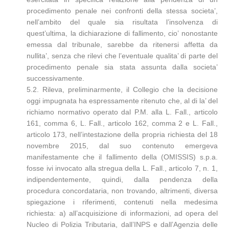
procedimento penale nei confronti della stessa societa’,
nell’ambito del quale sia risultata l’insolvenza di
quest’ultima, la dichiarazione di fallimento, cio’ nonostante
emessa dal tribunale, sarebbe da ritenersi affetta da
nullita’, senza che rilevi che l’eventuale qualita’ di parte del
procedimento penale sia stata assunta dalla societa’
successivamente.
5.2. Rileva, preliminarmente, il Collegio che la decisione
oggi impugnata ha espressamente ritenuto che, al di la’ del
richiamo normativo operato dal P.M. alla L. Fall., articolo
161, comma 6, L. Fall., articolo 162, comma 2 e L. Fall.,
articolo 173, nell’intestazione della propria richiesta del 18
novembre 2015, dal suo contenuto emergeva
manifestamente che il fallimento della (OMISSIS) s.p.a.
fosse ivi invocato alla stregua della L. Fall., articolo 7, n. 1,
indipendentemente, quindi, dalla pendenza della
procedura concordataria, non trovando, altrimenti, diversa
spiegazione i riferimenti, contenuti nella medesima
richiesta: a) all’acquisizione di informazioni, ad opera del
Nucleo di Polizia Tributaria, dall’INPS e dall’Agenzia delle