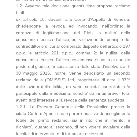
1.2. Avverso tale decisione quest’ultima propose reclamo
I.fall..
ex articolo 18, davanti alla Corte d’Appello di Venezia,
chiedendone la revoca ed invocando, nell’ordine: la
carenza di legittimazione del P.M.; la nullita’ della
consulenza tecnica d’ufficio, per violazione del principio del
contraddittorio di cui al combinato disposto dell’articolo 197
c.p.c. e articolo 201 c.p.c., comma 2; la nullita’ della
consulenza tecnica d’ufficio per omessa risposta al quesito
posto dal giudice; l’insussistenza dello stato d’insolvenza. Il
30 maggio 2016, inoltre, venne depositato un secondo
reclamo dalla (OMISSIS) Ltd, proprietaria di oltre il 97%
delle azioni della fallita, da varie societa’ controllate e/o
partecipate dalla medesima, nonche’ da innumerevoli terzi
aventi tutti interesse alla revoca della sentenza suddetta.
1.2.1. La Procura Generale della Repubblica presso la
citata Corte d’Appello rese parere positivo di accoglimento
totale del primo reclamo, sia in rito che in merito, e
dichiaro’, quanto al secondo, di non volersi avvalere della
facolta’ di intervenire e di formulare eccezioni.