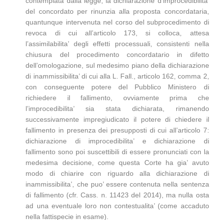
contemplata dalla legge, la dichiarazione d’improcedibilita’
del concordato per rinunzia alla proposta concordataria,
quantunque intervenuta nel corso del subprocedimento di
revoca di cui all’articolo 173, si colloca, attesa
l’assimilabilita’ degli effetti processuali, consistenti nella
chiusura del procedimento concordatario in difetto
dell’omologazione, sul medesimo piano della dichiarazione
di inammissibilita’ di cui alla L. Fall., articolo 162, comma 2,
con conseguente potere del Pubblico Ministero di
richiedere il fallimento, ovviamente prima che
l’improcedibilita’ sia stata dichiarata, rimanendo
successivamente impregiudicato il potere di chiedere il
fallimento in presenza dei presupposti di cui all’articolo 7:
dichiarazione di improcedibilita’ e dichiarazione di
fallimento sono poi suscettibili di essere pronunciati con la
medesima decisione, come questa Corte ha gia’ avuto
modo di chiarire con riguardo alla dichiarazione di
inammissibilita’, che puo’ essere contenuta nella sentenza
di fallimento (cfr. Cass. n. 11423 del 2014), ma nulla osta
ad una eventuale loro non contestualita’ (come accaduto
nella fattispecie in esame).