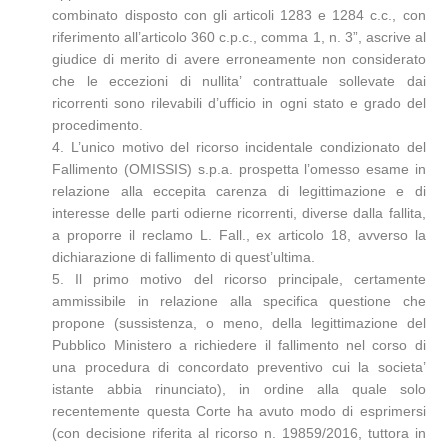
combinato disposto con gli articoli 1283 e 1284 c.c., con
riferimento all’articolo 360 c.p.c., comma 1, n. 3”, ascrive al
giudice di merito di avere erroneamente non considerato
che le eccezioni di nullita’ contrattuale sollevate dai
ricorrenti sono rilevabili d’ufficio in ogni stato e grado del
procedimento.
4. L’unico motivo del ricorso incidentale condizionato del
Fallimento (OMISSIS) s.p.a. prospetta l’omesso esame in
relazione alla eccepita carenza di legittimazione e di
interesse delle parti odierne ricorrenti, diverse dalla fallita,
a proporre il reclamo L. Fall., ex articolo 18, avverso la
dichiarazione di fallimento di quest’ultima.
5. Il primo motivo del ricorso principale, certamente
ammissibile in relazione alla specifica questione che
propone (sussistenza, o meno, della legittimazione del
Pubblico Ministero a richiedere il fallimento nel corso di
una procedura di concordato preventivo cui la societa’
istante abbia rinunciato), in ordine alla quale solo
recentemente questa Corte ha avuto modo di esprimersi
(con decisione riferita al ricorso n. 19859/2016, tuttora in