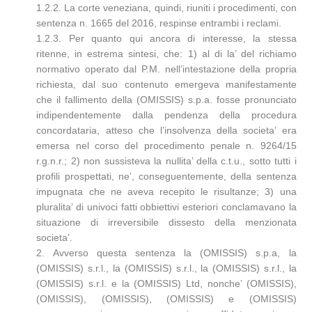
1.2.2. La corte veneziana, quindi, riuniti i procedimenti, con
sentenza n. 1665 del 2016, respinse entrambi i reclami.
1.2.3. Per quanto qui ancora di interesse, la stessa
ritenne, in estrema sintesi, che: 1) al di la’ del richiamo
normativo operato dal P.M. nell’intestazione della propria
richiesta, dal suo contenuto emergeva manifestamente
che il fallimento della (OMISSIS) s.p.a. fosse pronunciato
indipendentemente dalla pendenza della procedura
concordataria, atteso che l’insolvenza della societa’ era
emersa nel corso del procedimento penale n. 9264/15
r.g.n.r.; 2) non sussisteva la nullita’ della c.t.u., sotto tutti i
profili prospettati, ne’, conseguentemente, della sentenza
impugnata che ne aveva recepito le risultanze; 3) una
pluralita’ di univoci fatti obbiettivi esteriori conclamavano la
situazione di irreversibile dissesto della menzionata
societa’.
2. Avverso questa sentenza la (OMISSIS) s.p.a, la
(OMISSIS) s.r.l., la (OMISSIS) s.r.l., la (OMISSIS) s.r.l., la
(OMISSIS) s.r.l. e la (OMISSIS) Ltd, nonche’ (OMISSIS),
(OMISSIS), (OMISSIS), (OMISSIS) e (OMISSIS)