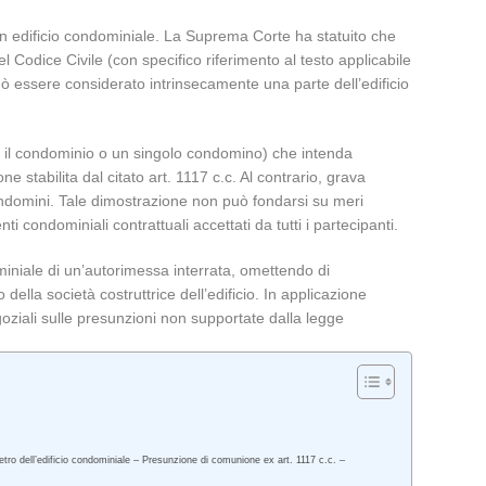
i un edificio condominiale. La Suprema Corte ha statuito che
 Codice Civile (con specifico riferimento al testo applicabile
uò essere considerato intrinsecamente una parte dell’edificio
so il condominio o un singolo condomino) che intenda
stabilita dal citato art. 1117 c.c. Al contrario, grava
condomini. Tale dimostrazione non può fondarsi su meri
i condominiali contrattuali accettati da tutti i partecipanti.
miniale di un’autorimessa interrata, omettendo di
ella società costruttrice dell’edificio. In applicazione
oziali sulle presunzioni non supportate dalla legge
metro dell’edificio condominiale – Presunzione di comunione ex art. 1117 c.c. –