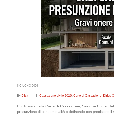
8 GIUGNO 2026
By
D'Isa
In
Cassazione civile 2026
,
Corte di Cassazione
,
Diritto 
L’ordinanza della
Corte di Cassazione, Sezione Civile, de
presunzione di condominialità e definendo con precisione il r