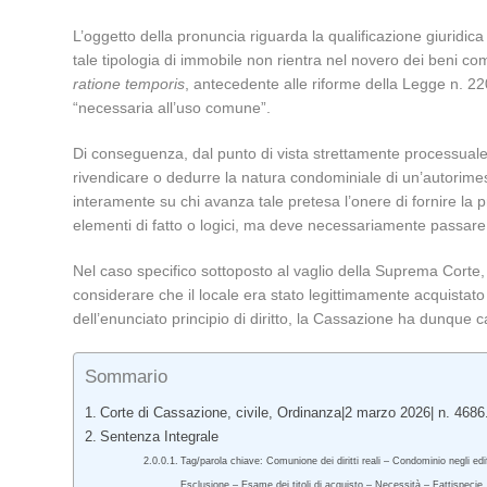
L’oggetto della pronuncia riguarda la qualificazione giuridic
tale tipologia di immobile non rientra nel novero dei beni com
ratione temporis
, antecedente alle riforme della Legge n. 22
“necessaria all’uso comune”.
Di conseguenza, dal punto di vista strettamente processuale 
rivendicare o dedurre la natura condominiale di un’autorimess
interamente su chi avanza tale pretesa l’onere di fornire la 
elementi di fatto o logici, ma deve necessariamente passare att
Nel caso specifico sottoposto al vaglio della Suprema Corte,
considerare che il locale era stato legittimamente acquistato 
dell’enunciato principio di diritto, la Cassazione ha dunque 
Sommario
Corte di Cassazione, civile, Ordinanza|2 marzo 2026| n. 4686
Sentenza Integrale
Tag/parola chiave: Comunione dei diritti reali – Condominio negli edi
Esclusione – Esame dei titoli di acquisto – Necessità – Fattispecie.