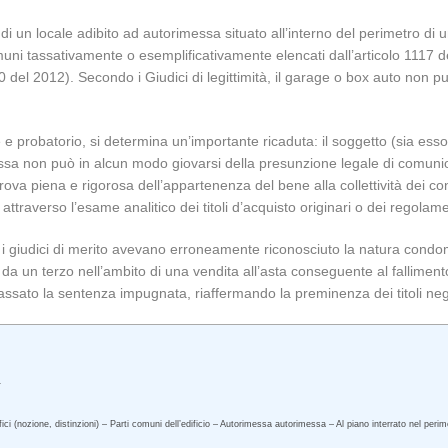
a di un locale adibito ad autorimessa situato all’interno del perimetro d
uni tassativamente o esemplificativamente elencati dall’articolo 1117 del
0 del 2012). Secondo i Giudici di legittimità, il garage o box auto non p
e probatorio, si determina un’importante ricaduta: il soggetto (sia es
a non può in alcun modo giovarsi della presunzione legale di comunione 
prova piena e rigorosa dell’appartenenza del bene alla collettività dei 
raverso l’esame analitico dei titoli d’acquisto originari o dei regolament
 i giudici di merito avevano erroneamente riconosciuto la natura condo
da un terzo nell’ambito di una vendita all’asta conseguente al fallimento d
cassato la sentenza impugnata, riaffermando la preminenza dei titoli neg
.
fici (nozione, distinzioni) – Parti comuni dell’edificio – Autorimessa autorimessa – Al piano interrato nel peri