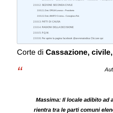
SEZIONE SECONDA CIVILE
Dott. ORILIA Lorenzo – Presidente
Dott. AMATO Cristina – Consigliere Rel.
FATTI DI CAUSA
RAGIONI DELLA DECISIONE
P.Q.M.
Per aprire la pagina facebook @avvrenatodisa Cliccare qui
Corte di
Cassazione
,
civile
Aut
Massima: Il locale adibito ad 
rientra tra le parti comuni elenc