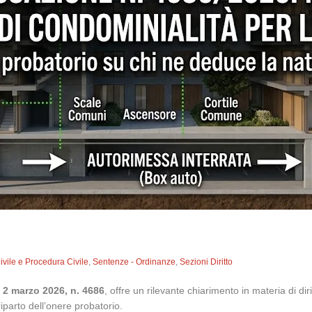
Civile e Procedura Civile
,
Sentenze - Ordinanze
,
Sezioni Diritto
l 2 marzo 2026, n. 4686
, offre un rilevante chiarimento in materia di diri
iparto dell’onere probatorio.