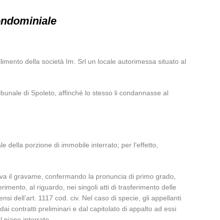
ondominiale
limento della società Im. Srl un locale autorimessa situato al
ribunale di Spoleto, affinché lo stesso li condannasse al
 della porzione di immobile interrato; per l’effetto,
tava il gravame, confermando la pronuncia di primo grado,
mento, al riguardo, nei singoli atti di trasferimento delle
si dell’art. 1117 cod. civ. Nel caso di specie, gli appellanti
ai contratti preliminari e dal capitolato di appalto ad essi
 piano interrato.