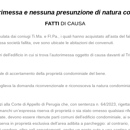
rimessa e nessuna presunzione di natura c
FATTI
DI CAUSA
ta dai coniugi Ti.Ma. e Fl.Pa., i quali hanno acquistato all’asta del fal
essa società fallita, ove sono ubicate le abitazioni dei convenuti.
 dell’edificio in cui si trova l’autorimessa oggetto di causa davanti al T
le di accertamento della proprietà condominiale del bene.
coglieva la domanda riconvenzionale e riconosceva la natura condominiale
i alla Corte di Appello di Perugia che, con sentenza n. 64/2023, riget
chi un’espressa riserva di proprietà o sia stato omesso qualsiasi riferi
te, devono essere ritenute parti comuni dell’edificio condominiale, ai sen
rva in proprietà esclusiva dell’area adibita a parcheggio: al contrario, d
di vendere, oltre agli appartamenti, anche un posto auto e una cantina al