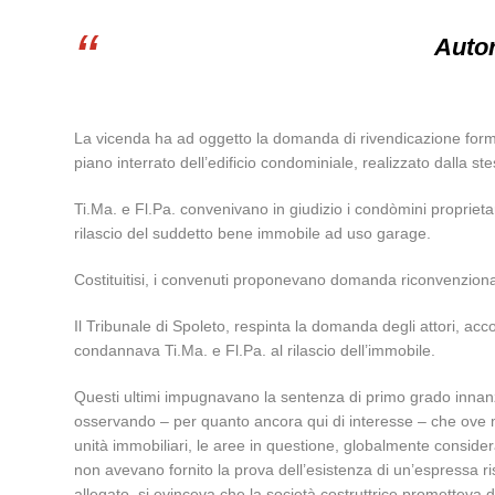
Auto
La vicenda ha ad oggetto la domanda di rivendicazione formula
piano interrato dell’edificio condominiale, realizzato dalla st
Ti.Ma. e Fl.Pa. convenivano in giudizio i condòmini proprietari
rilascio del suddetto bene immobile ad uso garage.
Costituitisi, i convenuti proponevano domanda riconvenziona
Il Tribunale di Spoleto, respinta la domanda degli attori, ac
condannava Ti.Ma. e Fl.Pa. al rilascio dell’immobile.
Questi ultimi impugnavano la sentenza di primo grado innanz
osservando – per quanto ancora qui di interesse – che ove man
unità immobiliari, le aree in questione, globalmente considera
non avevano fornito la prova dell’esistenza di un’espressa rise
allegato, si evinceva che la società costruttrice prometteva 