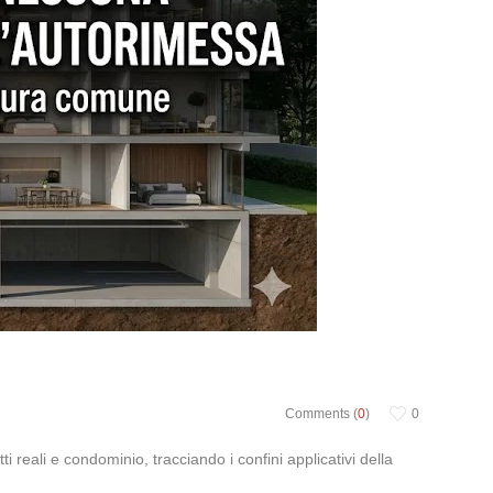
Comments (
0
)
0
tti reali e condominio, tracciando i confini applicativi della