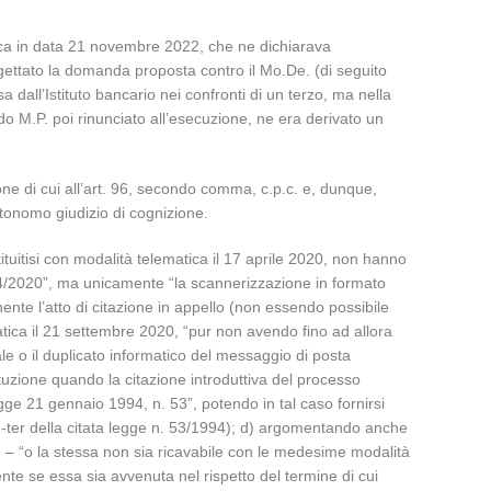
lica in data 21 novembre 2022, che ne dichiarava
gettato la domanda proposta contro il Mo.De. (di seguito
dall’Istituto bancario nei confronti di un terzo, ma nella
endo M.P. poi rinunciato all’esecuzione, ne era derivato un
one di cui all’art. 96, secondo comma, c.p.c. e, dunque,
utonomo giudizio di cognizione.
ituitisi con modalità telematica il 17 aprile 2020, non hanno
 16/4/2020”, ma unicamente “la scannerizzazione in formato
nte l’atto di citazione in appello (non essendo possibile
matica il 21 settembre 2020, “pur non avendo fino ad allora
ale o il duplicato informatico del messaggio di posta
stituzione quando la citazione introduttiva del processo
legge 21 gennaio 1994, n. 53”, potendo in tal caso fornirsi
 1-ter della citata legge n. 53/1994); d) argomentando anche
c. – “o la stessa non sia ricavabile con le medesime modalità
mente se essa sia avvenuta nel rispetto del termine di cui