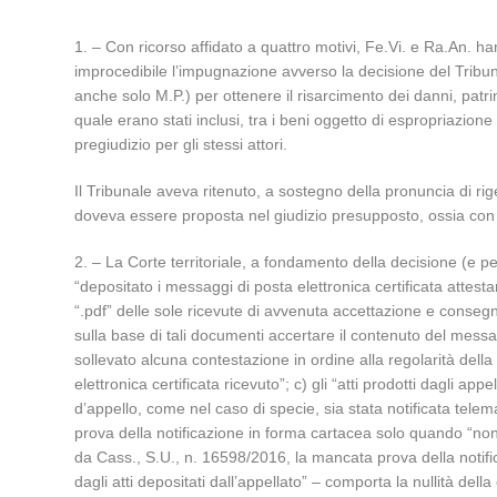
1. – Con ricorso affidato a quattro motivi, Fe.Vi. e Ra.An. 
improcedibile l’impugnazione avverso la decisione del Tribu
anche solo M.P.) per ottenere il risarcimento dei danni, patr
quale erano stati inclusi, tra i beni oggetto di espropriazione
pregiudizio per gli stessi attori.
Il Tribunale aveva ritenuto, a sostegno della pronuncia di ri
doveva essere proposta nel giudizio presupposto, ossia con l
2. – La Corte territoriale, a fondamento della decisione (e pe
“depositato i messaggi di posta elettronica certificata attest
“.pdf” delle sole ricevute di avvenuta accettazione e consegn
sulla base di tali documenti accertare il contenuto del messag
sollevato alcuna contestazione in ordine alla regolarità della
elettronica certificata ricevuto”; c) gli “atti prodotti dagli a
d’appello, come nel caso di specie, sia stata notificata telem
prova della notificazione in forma cartacea solo quando “non
da Cass., S.U., n. 16598/2016, la mancata prova della notific
dagli atti depositati dall’appellato” – comporta la nullità del