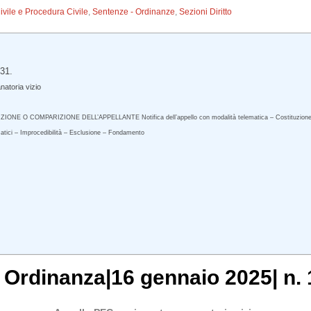
Civile e Procedura Civile
,
Sentenze - Ordinanze
,
Sezioni Diritto
031.
atoria vizio
 O COMPARIZIONE DELL’APPELLANTE Notifica dell’appello con modalità telematica – Costituzione dell’ap
ematici – Improcedibilità – Esclusione – Fondamento
, Ordinanza|16 gennaio 2025| n. 