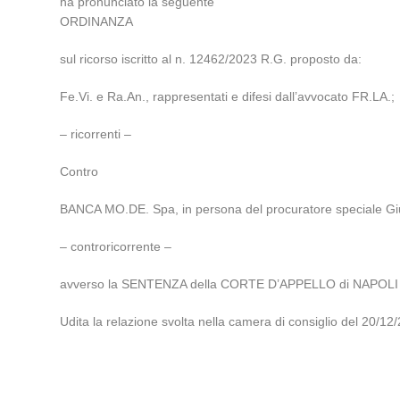
ha pronunciato la seguente
ORDINANZA
sul ricorso iscritto al n. 12462/2023 R.G. proposto da:
Fe.Vi. e Ra.An., rappresentati e difesi dall’avvocato FR.LA.;
– ricorrenti –
Contro
BANCA MO.DE. Spa, in persona del procuratore speciale Giu
– controricorrente –
avverso la SENTENZA della CORTE D’APPELLO di NAPOLI n. 
Udita la relazione svolta nella camera di consiglio del 20/