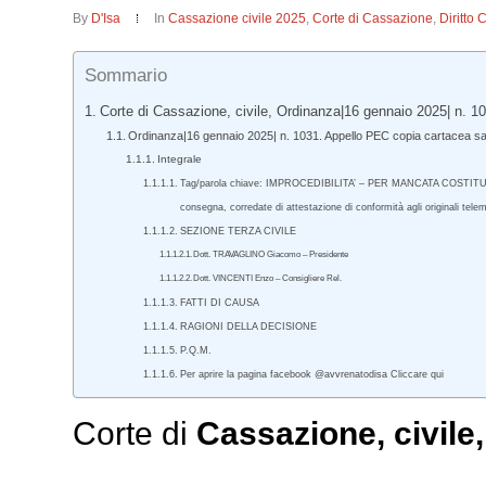
By
D'Isa
In
Cassazione civile 2025
,
Corte di Cassazione
,
Diritto 
Sommario
Corte di Cassazione, civile, Ordinanza|16 gennaio 2025| n. 1
Ordinanza|16 gennaio 2025| n. 1031. Appello PEC copia cartacea san
Integrale
Tag/parola chiave: IMPROCEDIBILITA’ – PER MANCATA COSTITUZIONE
consegna, corredate di attestazione di conformità agli originali tel
SEZIONE TERZA CIVILE
Dott. TRAVAGLINO Giacomo – Presidente
Dott. VINCENTI Enzo – Consigliere Rel.
FATTI DI CAUSA
RAGIONI DELLA DECISIONE
P.Q.M.
Per aprire la pagina facebook @avvrenatodisa Cliccare qui
Corte di
Cassazione
,
civile