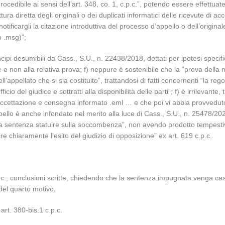
procedibile ai sensi dell’art. 348, co. 1, c.p.c.”, potendo essere effettuate
ettura diretta degli originali o dei duplicati informatici delle ricevute d
r notificargli la citazione introduttiva del processo d’appello o dell’origi
 o .msg)”;
ipi desumibili da Cass., S.U., n. 22438/2018, dettati per ipotesi specifi
e e non alla relativa prova; f) neppure è sostenibile che la “prova della
appellato che si sia costituito”, trattandosi di fatti concernenti “la rego
io del giudice e sottratti alla disponibilità delle parti”; f) è irrilevante, t
di accettazione e consegna informato .eml … e che poi vi abbia provvedu
pello è anche infondato nel merito alla luce di Cass., S.U., n. 25478/2021
a sentenza statuire sulla soccombenza”, non avendo prodotto tempesti
re chiaramente l’esito del giudizio di opposizione” ex art. 619 c.p.c.
.p.c., conclusioni scritte, chiedendo che la sentenza impugnata venga ca
del quarto motivo.
art. 380-bis.1 c.p.c.