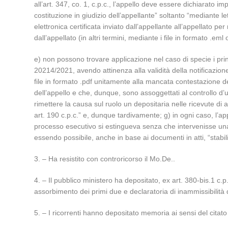
all’art. 347, co. 1, c.p.c., l’appello deve essere dichiarato im
costituzione in giudizio dell’appellante” soltanto “mediante l
elettronica certificata inviato dall’appellante all’appellato pe
dall’appellato (in altri termini, mediante i file in formato .eml
e) non possono trovare applicazione nel caso di specie i princ
20214/2021, avendo attinenza alla validità della notificazion
file in formato .pdf unitamente alla mancata contestazione dell’
dell’appello e che, dunque, sono assoggettati al controllo d’uffic
rimettere la causa sul ruolo un depositaria nelle ricevute 
art. 190 c.p.c.” e, dunque tardivamente; g) in ogni caso, l’ap
processo esecutivo si estingueva senza che intervenisse un
essendo possibile, anche in base ai documenti in atti, “stabili
3. – Ha resistito con controricorso il Mo.De..
4. – Il pubblico ministero ha depositato, ex art. 380-bis.1 c
assorbimento dei primi due e declaratoria di inammissibilità 
5. – I ricorrenti hanno depositato memoria ai sensi del citato 