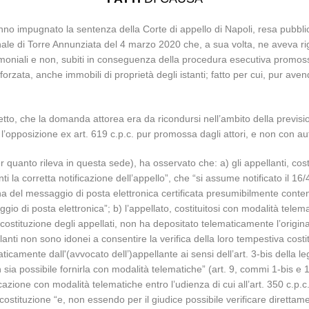
hanno impugnato la sentenza della Corte di appello di Napoli, resa pubb
nale di Torre Annunziata del 4 marzo 2020 che, a sua volta, ne aveva ri
imoniali e non, subiti in conseguenza della procedura esecutiva promossa 
 forzata, anche immobili di proprietà degli istanti; fatto per cui, pur av
getto, che la domanda attorea era da ricondursi nell’ambito della previsi
’opposizione ex art. 619 c.p.c. pur promossa dagli attori, e non con a
r quanto rileva in questa sede), ha osservato che: a) gli appellanti, cost
anti la corretta notificazione dell’appello”, che “si assume notificato il
a del messaggio di posta elettronica certificata presumibilmente contene
gio di posta elettronica”; b) l’appellato, costituitosi con modalità tele
 costituzione degli appellati, non ha depositato telematicamente l’origin
ppellanti non sono idonei a consentire la verifica della loro tempestiva co
aticamente dall'(avvocato dell’)appellante ai sensi dell’art. 3-bis della 
 sia possibile fornirla con modalità telematiche” (art. 9, commi 1-bis e
azione con modalità telematiche entro l’udienza di cui all’art. 350 c.p.
la costituzione “e, non essendo per il giudice possibile verificare diretta