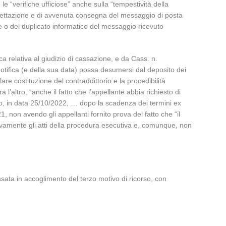
 le “verifiche ufficiose” anche sulla “tempestività della
i accettazione e di avvenuta consegna del messaggio di posta
nale o del duplicato informatico del messaggio ricevuto
ca relativa al giudizio di cassazione, e da Cass. n.
 notifica (e della sua data) possa desumersi dal deposito dei
lare costituzione del contraddittorio e la procedibilità
ra l’altro, “anche il fatto che l’appellante abbia richiesto di
to, in data 25/10/2022, … dopo la scadenza dei termini ex
, non avendo gli appellanti fornito prova del fatto che “il
vamente gli atti della procedura esecutiva e, comunque, non
ssata in accoglimento del terzo motivo di ricorso, con