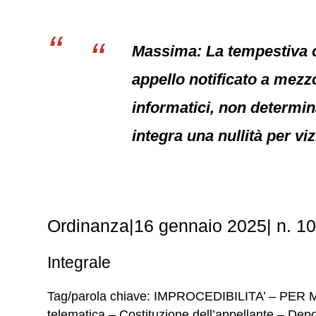
Massima: La tempestiva co
appello notificato a mezzo
informatici, non determin
integra una nullità per vi
Ordinanza|16 gennaio 2025| n. 1
Integrale
Tag/parola chiave: IMPROCEDIBILITA’ – PE
telematica – Costituzione dell’appellante – Depo