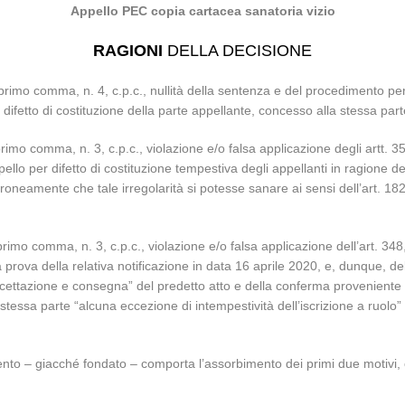
Appello PEC copia cartacea sanatoria vizio
RAGIONI
DELLA DECISIONE
primo comma, n. 4, c.p.c., nullità della sentenza e del procedimento per 
il difetto di costituzione della parte appellante, concesso alla stessa parte
 primo comma, n. 3, c.p.c., violazione e/o falsa applicazione degli artt
ppello per difetto di costituzione tempestiva degli appellanti in ragione de
roneamente che tale irregolarità si potesse sanare ai sensi dell’art. 18
primo comma, n. 3, c.p.c., violazione e/o falsa applicazione dell’art. 348
 la prova della relativa notificazione in data 16 aprile 2020, e, dunque, d
cettazione e consegna” del predetto atto e della conferma proveniente da 
 stessa parte “alcuna eccezione di intempestività dell’iscrizione a ruolo
glimento – giacché fondato – comporta l’assorbimento dei primi due motivi