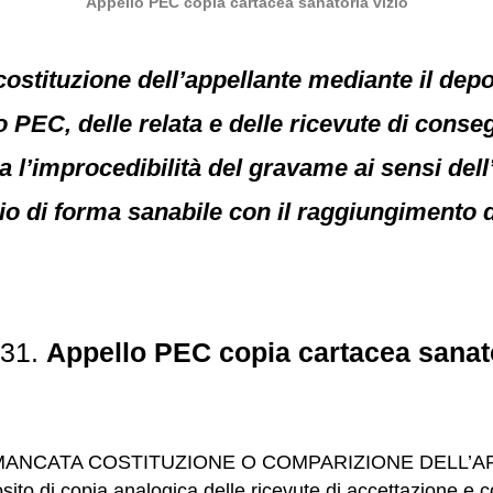
Appello PEC copia cartacea sanatoria vizio
stituzione dell’appellante mediante il depos
 PEC, delle relata e delle ricevute di conse
a l’improcedibilità del gravame ai sensi del
zio di forma sanabile con il raggiungimento d
031.
Appello PEC copia cartacea sanato
R MANCATA COSTITUZIONE O COMPARIZIONE DELL’APPEL
sito di copia analogica delle ricevute di accettazione e 