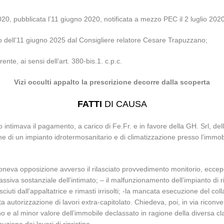
20, pubblicata l’11 giugno 2020, notificata a mezzo PEC il 2 luglio 2020
lio dell’11 giugno 2025 dal Consigliere relatore Cesare Trapuzzano;
rente, ai sensi dell’art. 380-bis.1. c.p.c.
Vizi occulti appalto la prescrizione decorre dalla scoperta
FATTI
DI CAUSA
 intimava il pagamento, a carico di Fe.Fr. e in favore della GH. Srl, dell
ne di un impianto idrotermosanitario e di climatizzazione presso l’immobi
oponeva opposizione avverso il rilasciato provvedimento monitorio, eccep
 passiva sostanziale dell’intimato; – il malfunzionamento dell’impianto 
sciuti dall’appaltatrice e rimasti irrisolti; -la mancata esecuzione del col
ta autorizzazione di lavori extra-capitolato. Chiedeva, poi, in via riconven
ino e al minor valore dell’immobile declassato in ragione della diversa cl