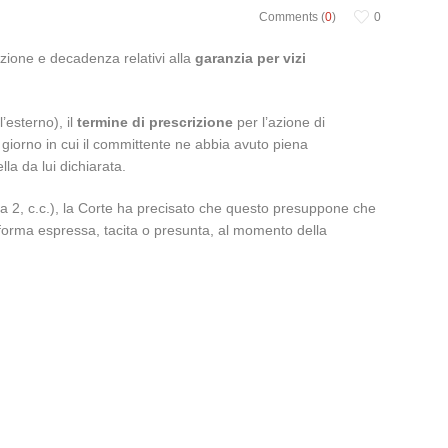
Comments (
0
)
0
rizione e decadenza relativi alla
garanzia per vizi
’esterno), il
termine di prescrizione
per l’azione di
l giorno in cui il committente ne abbia avuto piena
la da lui dichiarata.
ma 2, c.c.), la Corte ha precisato che questo presuppone che
forma espressa, tacita o presunta, al momento della