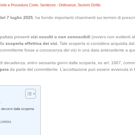
Civile e Procedura Civile
,
Sentenze - Ordinanze
,
Sezioni Diritto
del 7 luglio 2025
, ha fornito importanti chiarimenti sui termini di presc
ppaltata presenti
vizi occulti o non conoscibili
(ovvero non evidenti all
lla
scoperta effettiva dei vizi
. Tale scoperta si considera acquisita da
 committente fosse a conoscenza dei vizi in una data antecedente a quel
 di decadenza, entro sessanta giorni dalla scoperta, ex art. 1667, com
opera
da parte del committente. L’accettazione può essere avvenuta in 
.
ne decorre dalla scoperta
LL’OPERA