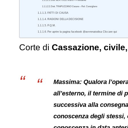
Dott. BERTUZZI Mario – Presidente
Dott. TRAPUZZANO Cesare – Rel. Consigliere
FATTI DI CAUSA
RAGIONI DELLA DECISIONE
P.Q.M.
Per aprire la pagina facebook @avvrenatodisa Cliccare qui
Corte di
Cassazione
,
civile
Massima: Qualora l’opera 
all’esterno, il termine di
successiva alla consegna),
conoscenza degli stessi, 
conoscenza in data anter