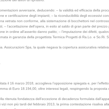
uzione dei lavori di ripristino.
rgomentazioni avversarie, deducendo: – la validità ed efficacia della pro
one e certificazione degli impianti; – la riconducibilità degli eccessivi 
i una vetrata non conforme, alla sistemazione di bocchettoni nel contros
ti; – l’accettazione dell’opera, in esito al saldo di gran parte del prezzo
ione in ordine all’asserito danno patito; – l’imputazione dei difetti, qualor
iamata in garanzia della progettista Termica Progetti di Ra.Lo. e So.Ri. 
a. Assicurazioni Spa, la quale negava la copertura assicurativa relativa
.
itata il 16 marzo 2018, accoglieva l’opposizione spiegata e, per l’effet
somma di Euro 18.194,00, oltre interessi legali, respingendo la propost
della ritenuta fondatezza dell’eccezione di decadenza formulata dall’app
ei vizi non più tardi del febbraio 2013, la prima contestazione risaliva 