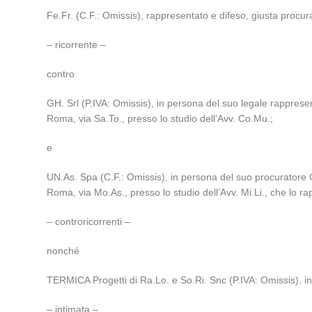
Fe.Fr. (C.F.: Omissis), rappresentato e difeso, giusta procura i
– ricorrente –
contro
GH. Srl (P.IVA: Omissis), in persona del suo legale rappresen
Roma, via Sa.To., presso lo studio dell’Avv. Co.Mu.;
e
UN.As. Spa (C.F.: Omissis), in persona del suo procuratore Gu
Roma, via Mo.As., presso lo studio dell’Avv. Mi.Li., che lo r
– controricorrenti –
nonché
TERMICA Progetti di Ra.Lo. e So.Ri. Snc (P.IVA: Omissis), i
– intimata –