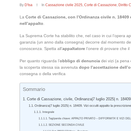
By
D'Isa
In
Cassazione civile 2025
,
Corte di Cassazione
,
Diritto 
La
Corte di Cassazione, con l’Ordinanza civile n. 18409 
nell’appalto
.
La Suprema Corte ha stabilito che, nel caso in cui l’opera a
garanzia (un anno dalla consegna) decorre dal momento de
conoscenza. Spetta all’
appaltatore
l’onere di provare che il
Per quanto riguarda l’
obbligo di denuncia
dei vizi (a pena
la scoperta stessa sia avvenuta
dopo l’accettazione dell’
consegna o della verifica
Sommario
Corte di Cassazione, civile, Ordinanza|7 luglio 2025| n. 18409
Ordinanza|7 luglio 2025| n. 18409. Vizi occulti appalto la prescrizio
Integrale
Tag/parola chiave: APPALTO PRIVATO – DIFFORMITA’ E VIZI DE
SEZIONE SECONDA CIVILE