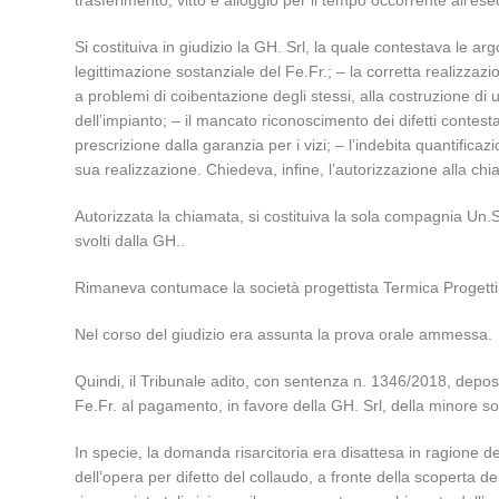
trasferimento, vitto e alloggio per il tempo occorrente all’esec
Si costituiva in giudizio la GH. Srl, la quale contestava le a
legittimazione sostanziale del Fe.Fr.; – la corretta realizzazi
a problemi di coibentazione degli stessi, alla costruzione d
dell’impianto; – il mancato riconoscimento dei difetti contesta
prescrizione dalla garanzia per i vizi; – l’indebita quantificaz
sua realizzazione. Chiedeva, infine, l’autorizzazione alla ch
Autorizzata la chiamata, si costituiva la sola compagnia Un.S
svolti dalla GH..
Rimaneva contumace la società progettista Termica Progetti
Nel corso del giudizio era assunta la prova orale ammessa.
Quindi, il Tribunale adito, con sentenza n. 1346/2018, depos
Fe.Fr. al pagamento, in favore della GH. Srl, della minore 
In specie, la domanda risarcitoria era disattesa in ragione 
dell’opera per difetto del collaudo, a fronte della scoperta d