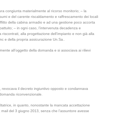
cura congiunta materialmente al ricorso monitorio; – la
consumi e del carente riscaldamento e raffrescamento dei locali
offitto della cabina armadio e ad una gestione poco accorta
 pattuito; – in ogni caso, l’intervenuta decadenza e
a riscontrati, alla progettazione dell’impianto e non già alla
Snc e della propria assicurazione Un.Sa..
mente all’oggetto della domanda e si associava ai rilievi
to, revocava il decreto ingiuntivo opposto e condannava
a domanda riconvenzionale.
altatrice, in quanto, nonostante la mancata accettazione
alla mail del 3 giugno 2013, senza che l’assuntore avesse