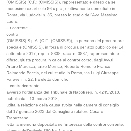
(OMISSIS) (C.F.: (OMISSIS)), rappresentato e difeso da se
medesimo ex articolo 86 c.p.c., elettivamente domiciliato in
Roma, via Ludovisi n. 35, presso lo studio dell’Avv. Massimo
Lauro;
– ricorrente –
contro
(OMISSIS) S.p.A. (C.F.: (OMISSIS)), in persona del procuratore
speciale (OMISSIS), in forza di procura per atto pubblico del 14
settembre 2017, rep. n. 8338, racc. n. 3837, rappresentato e
difeso, giusta procura in calce al controricorso, dagli Avv.ti
Arturo Maresca, Enzo Morrico, Roberto Romei e Franco
Raimondo Boccia, nel cui studio in Roma, via Luigi Giuseppe
Faravelli n. 22, ha eletto domicilio;
– controricorrente –
avverso l’ordinanza del Tribunale di Napoli rep. n. 4245/2018,
pubblicata il 13 marzo 2018;
udita la relazione della causa svolta nella camera di consiglio
del 17 gennaio 2023 dal Consigliere relatore Cesare
Trapuzzano;
letta la memoria depositata nell’interesse della controricorrente,
ai sensi dell’articolo 380-bis.1. c.p.c.