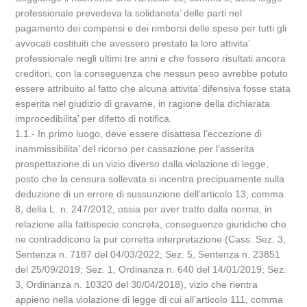
professionale prevedeva la solidarieta’ delle parti nel
pagamento dei compensi e dei rimborsi delle spese per tutti gli
avvocati costituiti che avessero prestato la loro attivita’
professionale negli ultimi tre anni e che fossero risultati ancora
creditori, con la conseguenza che nessun peso avrebbe potuto
essere attribuito al fatto che alcuna attivita’ difensiva fosse stata
esperita nel giudizio di gravame, in ragione della dichiarata
improcedibilita’ per difetto di notifica.
1.1.- In primo luogo, deve essere disattesa l’eccezione di
inammissibilita’ del ricorso per cassazione per l’asserita
prospettazione di un vizio diverso dalla violazione di legge,
posto che la censura sollevata si incentra precipuamente sulla
deduzione di un errore di sussunzione dell’articolo 13, comma
8, della L. n. 247/2012, ossia per aver tratto dalla norma, in
relazione alla fattispecie concreta, conseguenze giuridiche che
ne contraddicono la pur corretta interpretazione (Cass. Sez. 3,
Sentenza n. 7187 del 04/03/2022; Sez. 5, Sentenza n. 23851
del 25/09/2019; Sez. 1, Ordinanza n. 640 del 14/01/2019; Sez.
3, Ordinanza n. 10320 del 30/04/2018), vizio che rientra
appieno nella violazione di legge di cui all’articolo 111, comma