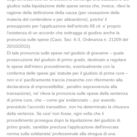
giudice sulla liquidazione delle spese senza che, invece, rilevi la
ragione della definizione della causa (per cessazione della
materia del contendere o per abbandono), poiche’ il
presupposto per l’applicazione dell’articolo 68 cit. e’ proprio
l’esistenza di un accordo che sottragga al giudice anche la
pronuncia sulle spese (Cass. Sez. 6-3, Ordinanza n. 21209 del
20/10/2015).
Di tale pronuncia sulle spese nel giudizio di gravame – quale
prosecuzione del giudizio di primo grado, destinato a regolare
le spese dell’intero procedimento, eventualmente con la
conferma delle spese gia’ statuite per il giudizio di prime cure –
non vi e’ pacificamente traccia (neanche con riferimento alla
declaratoria di improcedibilita’, peraltro sopravvenuta alla
transazione), ne’ rileva la pronuncia sulle spese della sentenza
di prime cure, che – come gia’ evidenziato -, pur avendo
preceduto l’accordo transattivo, non ha determinato la chiusura
della vertenza. Se cosi’ non fosse, ogni volta che il
procedimento prosegua dopo la liquidazione del giudizio di
primo grado, sarebbe preclusa l’applicazione dell’invocata
norma sulla solidarieta’ professionale alla stregua di una