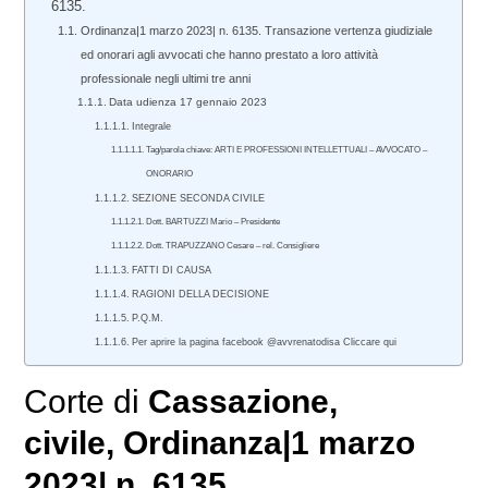
6135.
Ordinanza|1 marzo 2023| n. 6135. Transazione vertenza giudiziale
ed onorari agli avvocati che hanno prestato a loro attività
professionale negli ultimi tre anni
Data udienza 17 gennaio 2023
Integrale
Tag/parola chiave: ARTI E PROFESSIONI INTELLETTUALI – AVVOCATO –
ONORARIO
SEZIONE SECONDA CIVILE
Dott. BARTUZZI Mario – Presidente
Dott. TRAPUZZANO Cesare – rel. Consigliere
FATTI DI CAUSA
RAGIONI DELLA DECISIONE
P.Q.M.
Per aprire la pagina facebook @avvrenatodisa Cliccare qui
Corte di
Cassazione
,
civile
, Ordinanza|1 marzo
2023| n. 6135.