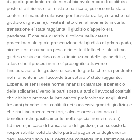
d’appello pendente (recte non abbia avuto modo di costituirsi,
posto che il ricorso non e’ stato notificato, pur essendo stato
conferito il mandato difensivo per l’assistenza legale anche nel
giudizio di gravame). Resta il fatto che, al momento in cui la
transazione e’ stata raggiunta, il giudizio d’appello era
pendente. E che tale giudizio si colloca nella catena
procedimentale quale prosecuzione del giudizio di primo grado,
sicche’ non assume un peso dirimente il fatto che tale ultimo
giudizio si sia concluso con la liquidazione delle spese di lite,
atteso che il procedimento e’ proseguito attraverso
l’instaurazione del giudizio di secondo grado, che era pendente
nel momento in cui l’accordo transattivo e’ stato raggiunto.
Ebbene, ai sensi delle norme innanzi richiamate, il beneficio
della solidarieta’ verso le parti spetta a tutti gli avvocati costituiti
che abbiano prestato la loro attivita’ professionale negli ultimi
tre anni (benche’ non costituiti nei successivi gradi di giudizio) e
che risultino ancora creditori, salvo espressa rinuncia al
beneficio (che pacificamente, nella specie, non vi e’ stata).
Ed invero, in caso di transazione del giudizio, non sussiste la
responsabilita’ solidale delle parti al pagamento degli onorari
degli avvocati solo se la decisione contenga una statuizione del