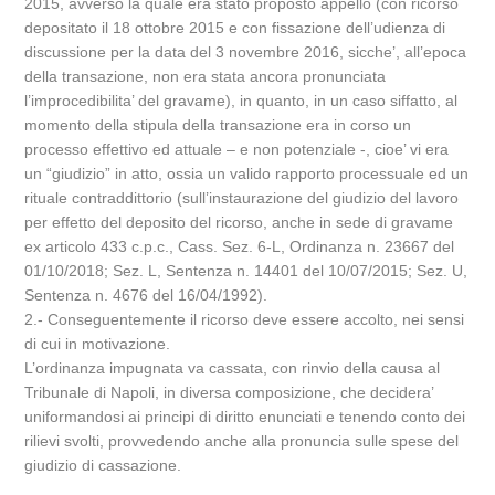
2015, avverso la quale era stato proposto appello (con ricorso
depositato il 18 ottobre 2015 e con fissazione dell’udienza di
discussione per la data del 3 novembre 2016, sicche’, all’epoca
della transazione, non era stata ancora pronunciata
l’improcedibilita’ del gravame), in quanto, in un caso siffatto, al
momento della stipula della transazione era in corso un
processo effettivo ed attuale – e non potenziale -, cioe’ vi era
un “giudizio” in atto, ossia un valido rapporto processuale ed un
rituale contraddittorio (sull’instaurazione del giudizio del lavoro
per effetto del deposito del ricorso, anche in sede di gravame
ex articolo 433 c.p.c., Cass. Sez. 6-L, Ordinanza n. 23667 del
01/10/2018; Sez. L, Sentenza n. 14401 del 10/07/2015; Sez. U,
Sentenza n. 4676 del 16/04/1992).
2.- Conseguentemente il ricorso deve essere accolto, nei sensi
di cui in motivazione.
L’ordinanza impugnata va cassata, con rinvio della causa al
Tribunale di Napoli, in diversa composizione, che decidera’
uniformandosi ai principi di diritto enunciati e tenendo conto dei
rilievi svolti, provvedendo anche alla pronuncia sulle spese del
giudizio di cassazione.