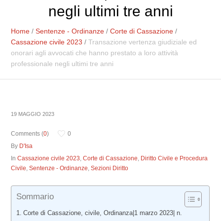
negli ultimi tre anni
Home
/
Sentenze - Ordinanze
/
Corte di Cassazione
/
Cassazione civile 2023
/
Transazione vertenza giudiziale ed
onorari agli avvocati che hanno prestato a loro attività
professionale negli ultimi tre anni
19 MAGGIO 2023
Comments (
0
)
0
By
D'Isa
In
Cassazione civile 2023
,
Corte di Cassazione
,
Diritto Civile e Procedura
Civile
,
Sentenze - Ordinanze
,
Sezioni Diritto
Sommario
Corte di Cassazione, civile, Ordinanza|1 marzo 2023| n.