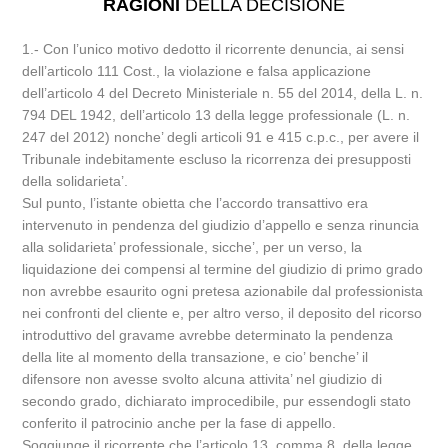
RAGIONI
DELLA DECISIONE
1.- Con l’unico motivo dedotto il ricorrente denuncia, ai sensi
dell’articolo 111 Cost., la violazione e falsa applicazione
dell’articolo 4 del Decreto Ministeriale n. 55 del 2014, della L. n.
794 DEL 1942, dell’articolo 13 della legge professionale (L. n.
247 del 2012) nonche’ degli articoli 91 e 415 c.p.c., per avere il
Tribunale indebitamente escluso la ricorrenza dei presupposti
della solidarieta’.
Sul punto, l’istante obietta che l’accordo transattivo era
intervenuto in pendenza del giudizio d’appello e senza rinuncia
alla solidarieta’ professionale, sicche’, per un verso, la
liquidazione dei compensi al termine del giudizio di primo grado
non avrebbe esaurito ogni pretesa azionabile dal professionista
nei confronti del cliente e, per altro verso, il deposito del ricorso
introduttivo del gravame avrebbe determinato la pendenza
della lite al momento della transazione, e cio’ benche’ il
difensore non avesse svolto alcuna attivita’ nel giudizio di
secondo grado, dichiarato improcedibile, pur essendogli stato
conferito il patrocinio anche per la fase di appello.
Soggiunge il ricorrente che l’articolo 13, comma 8, della legge