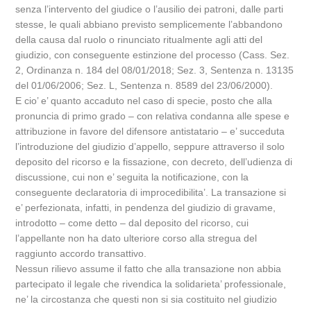
senza l’intervento del giudice o l’ausilio dei patroni, dalle parti
stesse, le quali abbiano previsto semplicemente l’abbandono
della causa dal ruolo o rinunciato ritualmente agli atti del
giudizio, con conseguente estinzione del processo (Cass. Sez.
2, Ordinanza n. 184 del 08/01/2018; Sez. 3, Sentenza n. 13135
del 01/06/2006; Sez. L, Sentenza n. 8589 del 23/06/2000).
E cio’ e’ quanto accaduto nel caso di specie, posto che alla
pronuncia di primo grado – con relativa condanna alle spese e
attribuzione in favore del difensore antistatario – e’ succeduta
l’introduzione del giudizio d’appello, seppure attraverso il solo
deposito del ricorso e la fissazione, con decreto, dell’udienza di
discussione, cui non e’ seguita la notificazione, con la
conseguente declaratoria di improcedibilita’. La transazione si
e’ perfezionata, infatti, in pendenza del giudizio di gravame,
introdotto – come detto – dal deposito del ricorso, cui
l’appellante non ha dato ulteriore corso alla stregua del
raggiunto accordo transattivo.
Nessun rilievo assume il fatto che alla transazione non abbia
partecipato il legale che rivendica la solidarieta’ professionale,
ne’ la circostanza che questi non si sia costituito nel giudizio