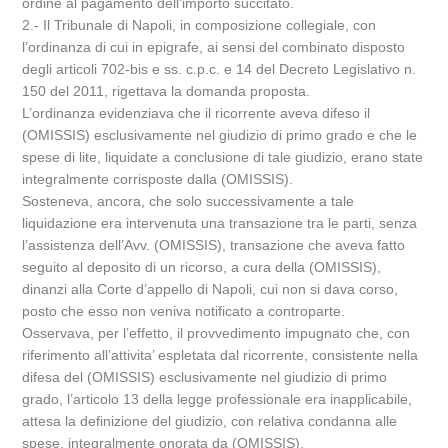
ordine al pagamento dell’importo succitato.
2.- Il Tribunale di Napoli, in composizione collegiale, con
l’ordinanza di cui in epigrafe, ai sensi del combinato disposto
degli articoli 702-bis e ss. c.p.c. e 14 del Decreto Legislativo n.
150 del 2011, rigettava la domanda proposta.
L’ordinanza evidenziava che il ricorrente aveva difeso il
(OMISSIS) esclusivamente nel giudizio di primo grado e che le
spese di lite, liquidate a conclusione di tale giudizio, erano state
integralmente corrisposte dalla (OMISSIS).
Sosteneva, ancora, che solo successivamente a tale
liquidazione era intervenuta una transazione tra le parti, senza
l’assistenza dell’Avv. (OMISSIS), transazione che aveva fatto
seguito al deposito di un ricorso, a cura della (OMISSIS),
dinanzi alla Corte d’appello di Napoli, cui non si dava corso,
posto che esso non veniva notificato a controparte.
Osservava, per l’effetto, il provvedimento impugnato che, con
riferimento all’attivita’ espletata dal ricorrente, consistente nella
difesa del (OMISSIS) esclusivamente nel giudizio di primo
grado, l’articolo 13 della legge professionale era inapplicabile,
attesa la definizione del giudizio, con relativa condanna alle
spese, integralmente onorata da (OMISSIS).