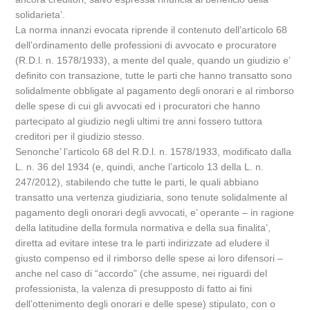
solidarieta’.
La norma innanzi evocata riprende il contenuto dell’articolo 68
dell’ordinamento delle professioni di avvocato e procuratore
(R.D.l. n. 1578/1933), a mente del quale, quando un giudizio e’
definito con transazione, tutte le parti che hanno transatto sono
solidalmente obbligate al pagamento degli onorari e al rimborso
delle spese di cui gli avvocati ed i procuratori che hanno
partecipato al giudizio negli ultimi tre anni fossero tuttora
creditori per il giudizio stesso.
Senonche’ l’articolo 68 del R.D.l. n. 1578/1933, modificato dalla
L. n. 36 del 1934 (e, quindi, anche l’articolo 13 della L. n.
247/2012), stabilendo che tutte le parti, le quali abbiano
transatto una vertenza giudiziaria, sono tenute solidalmente al
pagamento degli onorari degli avvocati, e’ operante – in ragione
della latitudine della formula normativa e della sua finalita’,
diretta ad evitare intese tra le parti indirizzate ad eludere il
giusto compenso ed il rimborso delle spese ai loro difensori –
anche nel caso di “accordo” (che assume, nei riguardi del
professionista, la valenza di presupposto di fatto ai fini
dell’ottenimento degli onorari e delle spese) stipulato, con o