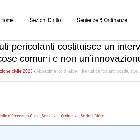
Home
Sezioni Diritto
Sentenze & Ordinanze
uti pericolanti costituisce un int
cose comuni e non un’innovazion
ione civile 2023
/
Abbattimento di alberi ritenuti pericolanti costituis
Civile e Procedura Civile
,
Sentenze - Ordinanze
,
Sezioni Diritto