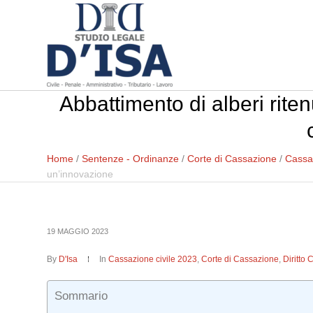
Abbattimento di alberi riten
Home
/
Sentenze - Ordinanze
/
Corte di Cassazione
/
Cassaz
un’innovazione
19 MAGGIO 2023
By
D'Isa
In
Cassazione civile 2023
,
Corte di Cassazione
,
Diritto 
Sommario