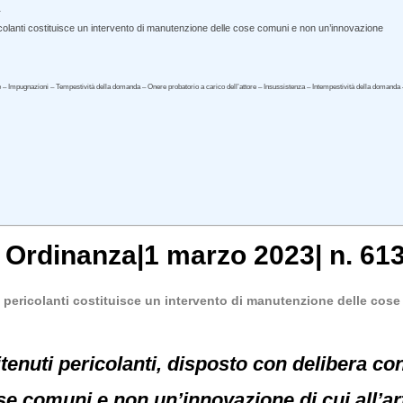
.
icolanti costituisce un intervento di manutenzione delle cose comuni e non un’innovazione
de – Impugnazioni – Tempestività della domanda – Onere probatorio a carico dell’attore – Insussistenza – Intempestività della domand
, Ordinanza|1 marzo 2023| n. 613
ti pericolanti costituisce un intervento di manutenzione delle co
itenuti pericolanti, disposto con delibera c
e comuni e non un’innovazione di cui all’art