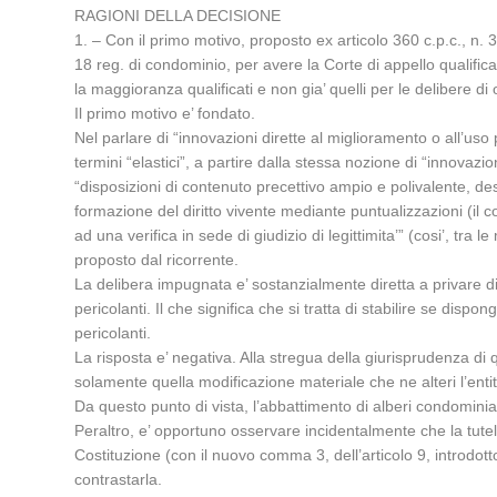
RAGIONI DELLA DECISIONE
1. – Con il primo motivo, proposto ex articolo 360 c.p.c., n. 3,
18 reg. di condominio, per avere la Corte di appello qualifi
la maggioranza qualificati e non gia’ quelli per le delibere
Il primo motivo e’ fondato.
Nel parlare di “innovazioni dirette al miglioramento o all’us
termini “elastici”, a partire dalla stessa nozione di “innova
“disposizioni di contenuto precettivo ampio e polivalente, de
formazione del diritto vivente mediante puntualizzazioni (il c
ad una verifica in sede di giudizio di legittimita’” (cosi’, tra
proposto dal ricorrente.
La delibera impugnata e’ sostanzialmente diretta a privare d
pericolanti. Il che significa che si tratta di stabilire se dispo
pericolanti.
La risposta e’ negativa. Alla stregua della giurisprudenza di
solamente quella modificazione materiale che ne alteri l’entit
Da questo punto di vista, l’abbattimento di alberi condominial
Peraltro, e’ opportuno osservare incidentalmente che la tute
Costituzione (con il nuovo comma 3, dell’articolo 9, introdotto
contrastarla.