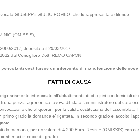
l’avvocato GIUSEPPE GIULIO ROMEO, che lo rappresenta e difende;
INIO (OMISSIS);
080/2017, depositata il 29/03/2017.
11/2022 dal Consigliere Dott. REMO CAPONI.
ti pericolanti costituisce un intervento di manutenzione delle co
FATTI
DI CAUSA
ginariamente interessato all’abbattimento di otto pini condominiali ch
 una perizia agronomica, aveva diffidato l’amministratore dal dare es
ella convocazione che al quorum per la valida costituzione dell’assemblea
n primo grado la domanda e’ rigettata. In secondo grado e’ accolto l’app
gnata.
ti da memoria, per un valore di 4.200 Euro. Resiste (OMISSIS) con cont
e contumaci in secondo grado).