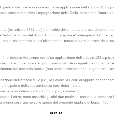
 quale si deduce violazione e/o falsa applicazione dell’articolo 132 c.p.c
ificato come tempestiva l’impugnazione della Delib. senza che l’attore ab
etta (ex articolo 2697 c.c.) del rischio della mancata prova della tempest
fatto costitutivo del diritto di impugnare, ma e’ l’intempestivita’ che ne 
’, ma e’ chi contesta quest’ultima che e’ tenuto a dare la prova della in
 4, si deduce violazione e/o falsa applicazione dell’articolo 132 c.p.c., n
i reputare come nuova e quindi inammissibile in appello la domanda rela
mento del secondo motivo (non senza precisare che, in generale, l’azione g
icazione dell’articolo 91 c.p.c., per avere la Corte di appello condanna
lo principale e della soccombenza cosi’ determinata.
to espansivo interno (articolo 336 c.p.c., comma 1).
igettato il terzo; sono assorbiti gli altri due motivi; e’ cassata la sentenz
i pronuncera’ anche sulle spese del presente giudizio di legittimita’.
P.Q.M.