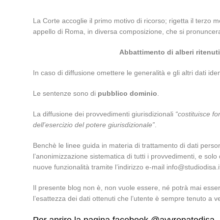
La Corte accoglie il primo motivo di ricorso; rigetta il terzo 
appello di Roma, in diversa composizione, che si pronuncera’ 
Abbattimento di alberi ritenu
In caso di diffusione omettere le generalità e gli altri dati ident
Le sentenze sono di
pubblico dominio
.
La diffusione dei provvedimenti giurisdizionali
“costituisce fo
dell’esercizio del potere giurisdizionale”
.
Benchè le linee guida in materia di trattamento di dati perso
l’anonimizzazione sistematica di tutti i provvedimenti, e s
nuove funzionalità tramite l’indirizzo e-mail info@studiodisa
Il presente blog non è, non vuole essere, né potrà mai essere
l’esattezza dei dati ottenuti che l’utente è sempre tenuto a ve