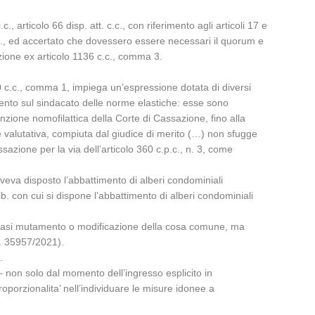
, articolo 66 disp. att. c.c., con riferimento agli articoli 17 e
.c., ed accertato che dovessero essere necessari il quorum e
zione ex articolo 1136 c.c., comma 3.
20 c.c., comma 1, impiega un’espressione dotata di diversi
amento sul sindacato delle norme elastiche: esse sono
nzione nomofilattica della Corte di Cassazione, fino alla
one valutativa, compiuta dal giudice di merito (…) non sfugge
ssazione per la via dell’articolo 360 c.p.c., n. 3, come
veva disposto l’abbattimento di alberi condominiali
elib. con cui si dispone l’abbattimento di alberi condominiali
qualsiasi mutamento o modificazione della cosa comune, ma
ss. 35957/2021).
.
– non solo dal momento dell’ingresso esplicito in
roporzionalita’ nell’individuare le misure idonee a