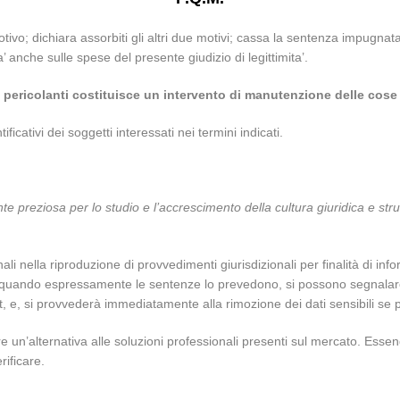
motivo; dichiara assorbiti gli altri due motivi; cassa la sentenza impugnata
anche sulle spese del presente giudizio di legittimita’.
ti pericolanti costituisce un intervento di manutenzione delle co
ificativi dei soggetti interessati nei termini indicati.
nte preziosa per lo studio e l’accrescimento della cultura giuridica e str
nali nella riproduzione di provvedimenti giurisdizionali per finalità di 
olo quando espressamente le sentenze lo prevedono, si possono segnalar
.it, e, si provvederà immediatamente alla rimozione dei dati sensibili s
 un’alternativa alle soluzioni professionali presenti sul mercato. Essend
rificare.