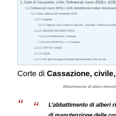
Corte di Cassazione, civile, Ordinanza|1 marzo 2023| n. 6136
Ordinanza|1 marzo 2023| n. 6136. Abbattimento di alberi ritenuti per
Data udienza 28 novembre 2022
Integrale
Tag/parola chiave: Condominio negli edifici – Assemblea – Deliberazioni invali
SEZIONE SECONDA CIVILE
Dott. MANNA Felice – Presidente
Dott. CAPONI Remo – rel. Consigliere
FATTI DI CAUSA
P.Q.M.
Per aprire la pagina facebook @avvrenatodisa Cliccare qui
Corte di
Cassazione
,
civile
Abbattimento di alberi ritenu
L’abbattimento di alberi r
di manutenzione delle cos