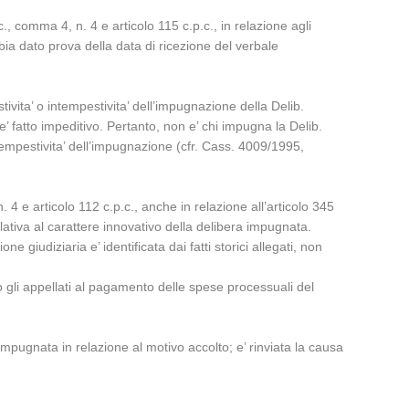
., comma 4, n. 4 e articolo 115 c.p.c., in relazione agli
bia dato prova della data di ricezione del verbale
ivita’ o intempestivita’ dell’impugnazione della Delib.
e’ fatto impeditivo. Pertanto, non e’ chi impugna la Delib.
tempestivita’ dell’impugnazione (cfr. Cass. 4009/1995,
. 4 e articolo 112 c.p.c., anche in relazione all’articolo 345
tiva al carattere innovativo della delibera impugnata.
iudiziaria e’ identificata dai fatti storici allegati, non
to gli appellati al pagamento delle spese processuali del
a impugnata in relazione al motivo accolto; e’ rinviata la causa