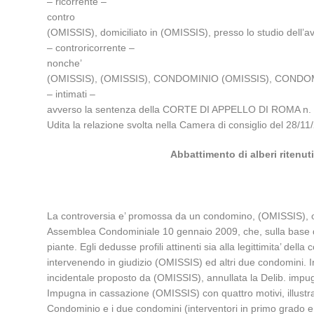
– ricorrente –
contro
(OMISSIS), domiciliato in (OMISSIS), presso lo studio del
– controricorrente –
nonche’
(OMISSIS), (OMISSIS), CONDOMINIO (OMISSIS), CONDOM
– intimati –
avverso la sentenza della CORTE DI APPELLO DI ROMA n. 2
Udita la relazione svolta nella Camera di consiglio del 28/
Abbattimento di alberi ritenu
La controversia e’ promossa da un condomino, (OMISSIS), ori
Assemblea Condominiale 10 gennaio 2009, che, sulla base di
piante. Egli dedusse profili attinenti sia alla legittimita’ d
intervenendo in giudizio (OMISSIS) ed altri due condomini. I
incidentale proposto da (OMISSIS), annullata la Delib. impu
Impugna in cassazione (OMISSIS) con quattro motivi, illustra
Condominio e i due condomini (interventori in primo grado 