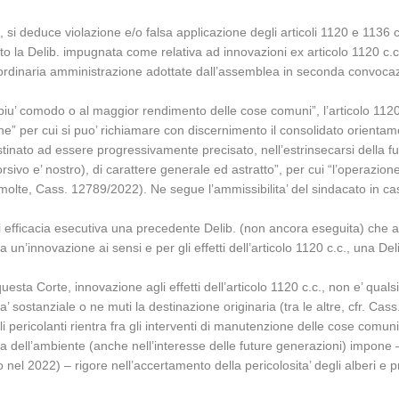
 si deduce violazione e/o falsa applicazione degli articoli 1120 e 1136 c.c.
cato la Delib. impugnata come relativa ad innovazioni ex articolo 1120 c
 di ordinaria amministrazione adottate dall’assemblea in seconda convoca
o piu’ comodo o al maggior rendimento delle cose comuni”, l’articolo 11
zione” per cui si puo’ richiamare con discernimento il consolidato orient
stinato ad essere progressivamente precisato, nell’estrinsecarsi della fu
orsivo e’ nostro), di carattere generale ed astratto”, per cui “l’operazi
 le molte, Cass. 12789/2022). Ne segue l’ammissibilita’ del sindacato in ca
i efficacia esecutiva una precedente Delib. (non ancora eseguita) che a
nga un’innovazione ai sensi e per gli effetti dell’articolo 1120 c.c., una D
 questa Corte, innovazione agli effetti dell’articolo 1120 c.c., non e’ 
a’ sostanziale o ne muti la destinazione originaria (tra le altre, cfr. Ca
i pericolanti rientra fra gli interventi di manutenzione delle cose comuni
la dell’ambiente (anche nell’interesse delle future generazioni) impone 
 nel 2022) – rigore nell’accertamento della pericolosita’ degli alberi e p