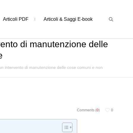
Articoli PDF
Articoli & Saggi E-book
ervento di manutenzione delle
e
ce un intervento di manutenzione delle cose comuni e non
Comments (
0
)
0