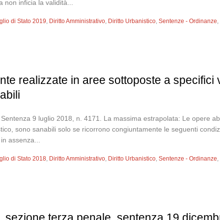
non inficia la validità...
glio di Stato 2019
,
Diritto Amministrativo
,
Diritto Urbanistico
,
Sentenze - Ordinanze
 realizzate in aree sottoposte a specifici v
abili
, Sentenza 9 luglio 2018, n. 4171. La massima estrapolata: Le opere abus
tico, sono sanabili solo se ricorrono congiuntamente le seguenti condizio
 in assenza...
glio di Stato 2018
,
Diritto Amministrativo
,
Diritto Urbanistico
,
Sentenze - Ordinanze
 sezione terza penale, sentenza 19 dicembre