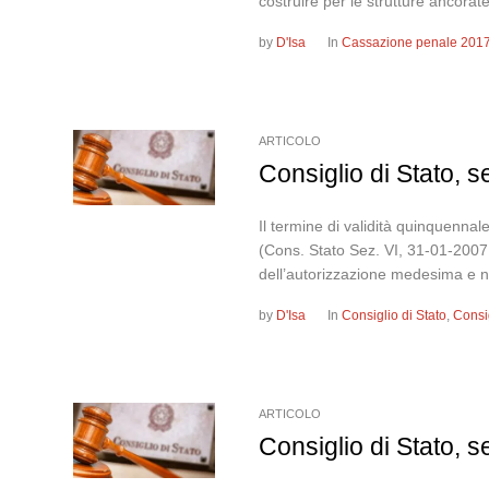
costruire per le strutture ancorate
by
D'Isa
In
Cassazione penale 201
ARTICOLO
Consiglio di Stato, 
Il termine di validità quinquenna
(Cons. Stato Sez. VI, 31-01-2007, 
dell’autorizzazione medesima e non
by
D'Isa
In
Consiglio di Stato
,
Consi
ARTICOLO
Consiglio di Stato, 