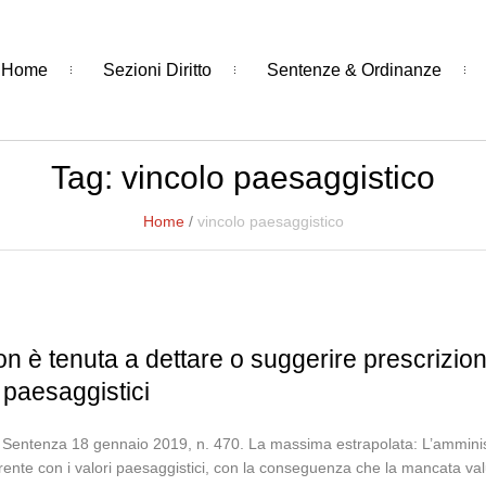
Home
Sezioni Diritto
Sentenze & Ordinanze
Tag:
vincolo paesaggistico
Home
/
vincolo paesaggistico
n è tenuta a dettare o suggerire prescrizion
 paesaggistici
a, Sentenza 18 gennaio 2019, n. 470. La massima estrapolata: L’amminis
rente con i valori paesaggistici, con la conseguenza che la mancata val