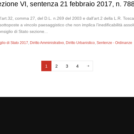
sezione VI, sentenza 21 febbraio 2017, n. 78
ll’art.32, comma 27, del D.L. n.269 del 2003 e dall’art.2 della L.R. Tosca
ottoposte a vincolo paesaggistico che non implica l’inedificabilità asso
nsiglio di Stato sezione...
glio di Stato 2017
,
Diritto Amministrativo
,
Diritto Urbanistico
,
Sentenze - Ordinanze
1
2
3
4