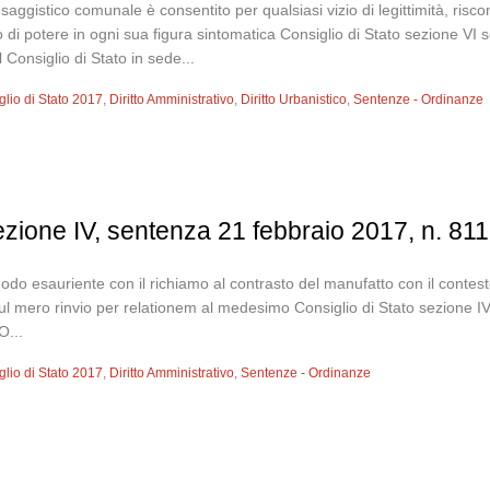
aggistico comunale è consentito per qualsiasi vizio di legittimità, risco
esso di potere in ogni sua figura sintomatica Consiglio di Stato sezion
nsiglio di Stato in sede...
glio di Stato 2017
,
Diritto Amministrativo
,
Diritto Urbanistico
,
Sentenze - Ordinanze
sezione IV, sentenza 21 febbraio 2017, n. 811
modo esauriente con il richiamo al contrasto del manufatto con il contes
sul mero rinvio per relationem al medesimo Consiglio di Stato sezion
...
glio di Stato 2017
,
Diritto Amministrativo
,
Sentenze - Ordinanze