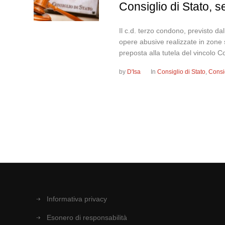
Consiglio di Stato, 
Il c.d. terzo condono, previsto da
opere abusive realizzate in zone s
preposta alla tutela del vincolo Co
by
D'Isa
In
Consiglio di Stato
,
Consi
Informativa privacy
Esonero di responsabilità