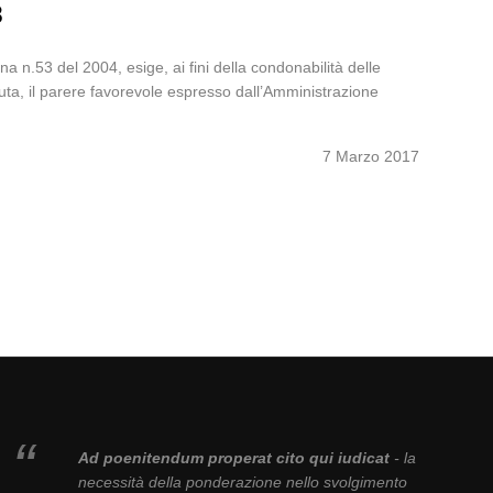
8
na n.53 del 2004, esige, ai fini della condonabilità delle
luta, il parere favorevole espresso dall’Amministrazione
7 Marzo 2017
Ad poenitendum properat cito qui iudicat
- la
necessità della ponderazione nello svolgimento