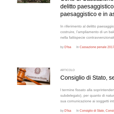
delitto paesaggistico 
paesaggistico e in a
In riferimento al delitto paesaggis
costruire, l’ampliamento di un bal
nella fattispecie contravvenzionale
by
D'Isa
In
Cassazione penale 201
ARTICOLO
Consiglio di Stato, 
l termine fissato alla soprintend
subdelegato), per quanto di natur
sua comunicazione ai soggetti int
by
D'Isa
In
Consiglio di Stato
,
Consi