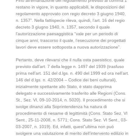
Fino all’emanazione del regolamento previsto al comma 1
restano in vigore, in quanto applicabili, le disposizioni del
regolamento approvato con regio decreto 3 giugno 1940,
n. 1357”. Nella fattispecie rileva, quindi, l’art. 16 del regio
decreto 3 giugno 1940, n. 1357, secondo il quale
l’autorizzazione paesaggistica “vale per un periodo di
cinque anni, trascorso il quale, l’esecuzione dei progettati
lavori deve essere sottoposta a nuova autorizzazione”.
Pertanto, deve rilevarsi che il nulla osta paesistico, quale
previsto dall’art. 7 della legge n. 1497 del 1939 (trasfuso
prima nell’art. 151 del d.lgs. n. 490 del 1999 ed ora nell’art.
146 del d.lgs. n. 42/2004 – Codice dei beni culturali),
inizialmente spettante allo Stato, è stato dapprima
delegato e successivamente trasferito alle Regioni (Cons.
St., Sez. VI, 09-10-2014, n. 5020). Il procedimento che si
svolge dinanzi alla Soprintendenza ha natura di
procedimento di riesame di legittimità (Cons. Stato Sez. VI
Sent., 25-11-2008, n. 5771; Cons. Stato Sez. VI Sent., 03-
03-2007, n. 1019). Ed, infatti, quest”ultima non può
svolgere una valutazione di merito dell’intervento edilizio in