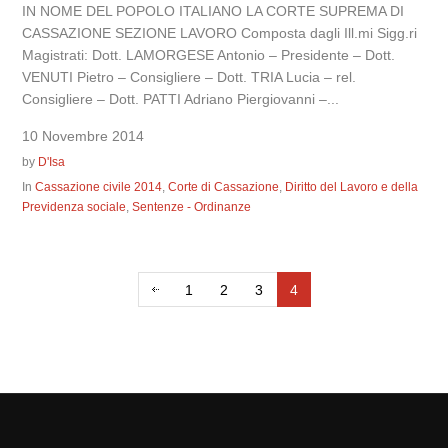
IN NOME DEL POPOLO ITALIANO LA CORTE SUPREMA DI
CASSAZIONE SEZIONE LAVORO Composta dagli Ill.mi Sigg.ri
Magistrati: Dott. LAMORGESE Antonio – Presidente – Dott.
VENUTI Pietro – Consigliere – Dott. TRIA Lucia – rel.
Consigliere – Dott. PATTI Adriano Piergiovanni –...
10 Novembre 2014
by
D'Isa
In
Cassazione civile 2014
,
Corte di Cassazione
,
Diritto del Lavoro e della
Previdenza sociale
,
Sentenze - Ordinanze
1
2
3
4