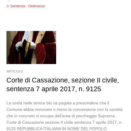
In
Sentenze - Ordinanze
ARTICOLO
Corte di Cassazione, sezione II civile,
sentenza 7 aprile 2017, n. 9125
La sosta nelle strisce blu va pagata a prescindere che il
Comune abbia rinnovato o meno la concessione con la società
che in concreto si occupa dell’area di parcheggio Suprema
Corte di Cassazione sezione II civile sentenza 7 aprile 2017, n.
9125 REPUBBLICA ITALIANA IN NOME DEL POPOLO