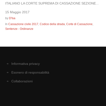
ITALIANO LA CORTE SUPREMA DI CASSAZIONE SEZIONE...
15 Maggio 2017
by
D'Isa
In
Cassazione civile 2017
,
Codice della strada
,
Corte di Cassazione
,
Sentenze - Ordinanze
Informativa privacy
Esonero di responsabilità
Collaborazioni