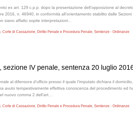
mento ex art. 129 c.p.p. dopo la presentazione dell’opposizione al decret
2016, n. 46940, in conformità all’orientamento stabilito dalle Sezioni 
n siano affatto sopite interpretazioni...
6
,
Corte di Cassazione
,
Diritto Penale e Procedura Penale
,
Sentenze - Ordinanze
 sezione IV penale, sentenza 20 luglio 201
nale al difensore d’ufficio presso il quale l’imputato dichiara il domicil
ha avuto tempestivamente effettiva conoscenza del procedimento ed ha ch
l nuovo comma 2 dell’art....
6
,
Corte di Cassazione
,
Diritto Penale e Procedura Penale
,
Sentenze - Ordinanze