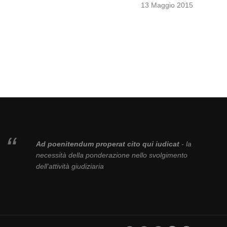
13 Maggio 2015
Ad poenitendum properat cito qui iudicat
- la
necessità della ponderazione nello svolgimento
dell'attività giudiziaria