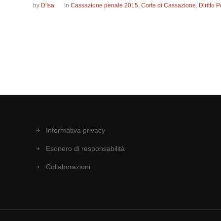
by
D'Isa
In
Cassazione penale 2015
,
Corte di Cassazione
,
Diritto
Informativa privacy
Esonero di responsabilità
Collaborazioni