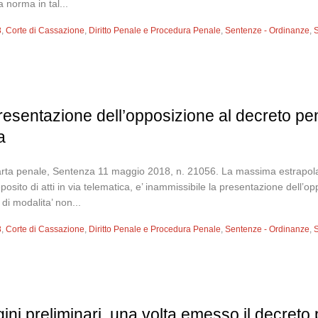
a norma in tal...
8
,
Corte di Cassazione
,
Diritto Penale e Procedura Penale
,
Sentenze - Ordinanze
,
S
presentazione dell’opposizione al decreto p
a
arta penale, Sentenza 11 maggio 2018, n. 21056. La massima estrapola
eposito di atti in via telematica, e’ inammissibile la presentazione del
 di modalita’ non...
8
,
Corte di Cassazione
,
Diritto Penale e Procedura Penale
,
Sentenze - Ordinanze
,
S
agini preliminari, una volta emesso il decret