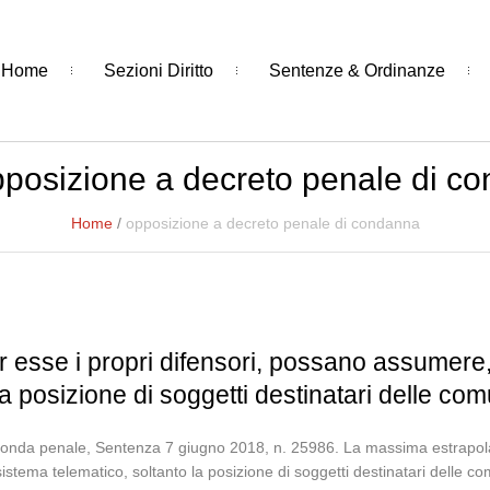
Home
Sezioni Diritto
Sentenze & Ordinanze
posizione a decreto penale di c
Home
/
opposizione a decreto penale di condanna
er esse i propri difensori, possano assumere,
la posizione di soggetti destinatari delle co
onda penale, Sentenza 7 giugno 2018, n. 25986. La massima estrapolata:
sistema telematico, soltanto la posizione di soggetti destinatari delle 