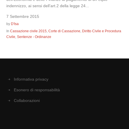
indennizzo, ai sensi dell’art.2 della legge 24...
7 Settembre 2015
by
D'Isa
In
Cassazione civile 2015
,
Corte di Cassazione
,
Diritto Civile e Procedura
Civile
,
Sentenze - Ordinanze
Informativa privacy
Esonero di responsabilità
Collaborazioni