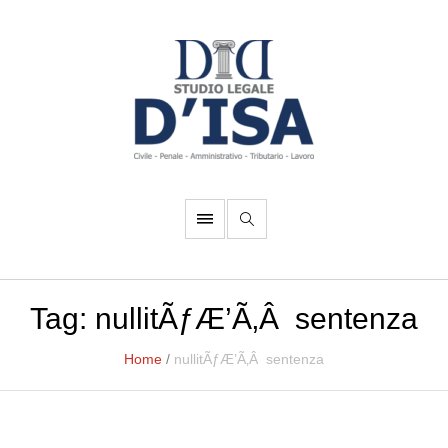
Tag:
nullitÃƒÆ’Ã‚Â sentenza
Home
/
nullitÃƒÆ’Ã‚Â sentenza