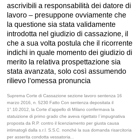
ascrivibili a responsabilità dei datore di
lavoro – presuppone ovviamente che
la questione sia stata validamente
introdotta nel giudizio di cassazione, il
che a sua volta postula che il ricorrente
indichi in quale momento dei giudizio di
merito la relativa prospettazione sia
stata avanzata, solo così assumendo
rilievo l’omessa pronuncia
Suprema Corte di Cassazione sezione lavoro sentenza 16
marzo 2016, n. 5230 Fatto Con sentenza depositata il
1°.10.2012, la Corte d’appello di Milano confermava la
statuizione di primo grado che aveva rigettato l`impugnativa
proposta da R.P. contro il licenziamento per giusta causa
intimatogli dalla s.r.l. S.S.C. nonché la sua domanda risarcitoria
per asserita condotta vessatoria...