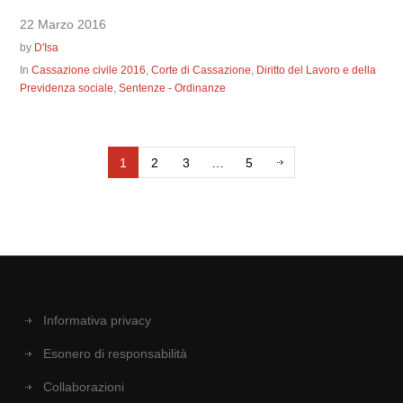
22 Marzo 2016
by
D'Isa
In
Cassazione civile 2016
,
Corte di Cassazione
,
Diritto del Lavoro e della
Previdenza sociale
,
Sentenze - Ordinanze
1
2
3
…
5
Informativa privacy
Esonero di responsabilità
Collaborazioni