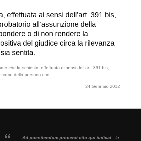
effettuata ai sensi dell’art. 391 bis,
robatorio all’assunzione della
spondere o di non rendere la
itiva del giudice circa la rilevanza
sia sentita.
 che la richiesta, effettuata ai sensi dell’art. 391 bis,
’esame della persona che...
24 Gennaio 2012
Ad poenitendum properat cito qui iudicat
- la