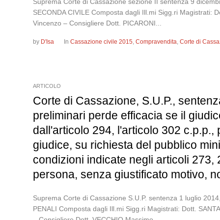
Suprema Corte di Cassazione sezione II sentenza 9 d
SECONDA CIVILE Composta dagli Ill.mi Sigg.ri Magistrati: 
Vincenzo – Consigliere Dott. PICARONI...
by
D'Isa
In
Cassazione civile 2015
,
Compravendita
,
Corte di Cassa
ARTICOLO
Corte di Cassazione, S.U.P., sentenza
preliminari perde efficacia se il giudi
dall'articolo 294, l'articolo 302 c.p.
giudice, su richiesta del pubblico minis
condizioni indicate negli articoli 27
persona, senza giustificato motivo, n
Suprema Corte di Cassazione S.U.P. sentenza 1 lugli
PENALI Composta dagli Ill.mi Sigg.ri Magistrati: Dott. SA
– Consigliere Dott. VECCHIO Massimo –...