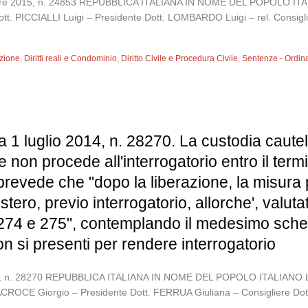
icembre 2015, n. 24853 REPUBBLICA ITALIANA IN NOME DEL POPOL
Dott. PICCIALLI Luigi – Presidente Dott. LOMBARDO Luigi – rel. Consi
zione
,
Diritti reali e Condominio
,
Diritto Civile e Procedura Civile
,
Sentenze - Ordin
 1 luglio 2014, n. 28270. La custodia cautel
ce non procede all'interrogatorio entro il term
p., prevede che "dopo la liberazione, la mis
tero, previo interrogatorio, allorche', valutati
3, 274 e 275", contemplando il medesimo sch
on si presenti per rendere interrogatorio
o 2014, n. 28270 REPUBBLICA ITALIANA IN NOME DEL POPOLO ITALI
NTACROCE Giorgio – Presidente Dott. FERRUA Giuliana – Consigliere D