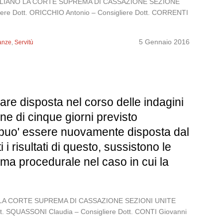
O ITALIANO LA CORTE SUPREMA DI CASSAZIONE SEZIONE
gliere Dott. ORICCHIO Antonio – Consigliere Dott. CORRENTI
5 Gennaio 2016
anze
,
Servitù
are disposta nel corso delle indagini
ine di cinque giorni previsto
ura puo' essere nuovamente disposta dal
 i risultati di questo, sussistono le
ema procedurale nel caso in cui la
ANO LA CORTE SUPREMA DI CASSAZIONE SEZIONI UNITE
ott. SQUASSONI Claudia – Consigliere Dott. CONTI Giovanni