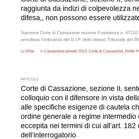
raggiunta da indizi di colpevolezza ne
difesa,, non possono essere utilizzate
Suprema Corte di Cassazione sezione II sentenza n. 472
annullava l’ordinanza del G.I.P. dello stesso Tribunale del 28 
by
D'Isa
In
Cassazione penale 2013
,
Corte di Cassazione
,
Diritto
ARTICOLO
Corte di Cassazione, sezione II, sent
colloquio con il difensore in vista del
alle specifiche esigenze di cautela c
ordine generale a regime intermedio 
eccepita nei termini di cui all’art. 182
dell’interrogatorio