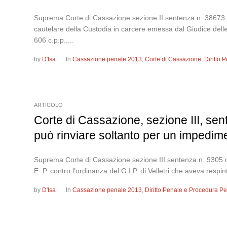
Suprema Corte di Cassazione sezione II sentenza n. 38673 d
cautelare della Custodia in carcere emessa dal Giudice delle 
606 c.p.p.,...
by
D'Isa
In
Cassazione penale 2013
,
Corte di Cassazione
,
Diritto
ARTICOLO
Corte di Cassazione, sezione III, sent
può rinviare soltanto per un impedim
Suprema Corte di Cassazione sezione III sentenza n. 9305 
E. P. contro l’ordinanza del G.I.P. di Velletri che aveva respin
by
D'Isa
In
Cassazione penale 2013
,
Diritto Penale e Procedura P