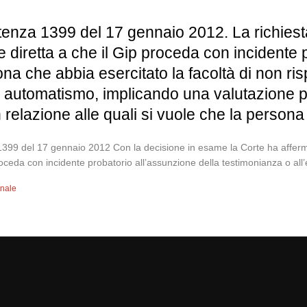
enza 1399 del 17 gennaio 2012. La richiesta, 
diretta a che il Gip proceda con incidente p
na che abbia esercitato la facoltà di non ri
automatismo, implicando una valutazione pos
in relazione alle quali si vuole che la persona 
 1399 del 17 gennaio 2012 Con la decisione in esame la Corte ha affermato
oceda con incidente probatorio all’assunzione della testimonianza o all
enale