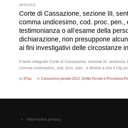
ARTICOLO
Corte di Cassazione, sezione III, sent
comma undicesimo, cod. proc. pen., e 
testimonianza o all’esame della perso
dichiarazione, non presuppone alcun 
ai fini investigativi delle circostanze 
Il testo integrale Corte di Cassazione, sezione III, sentenza
comma undicesimo, cod. proc. pen., e diretta a che il Gip pr
by
D'Isa
In
Cassazione penale 2012
,
Diritto Penale e Procedura P
Informativa privacy