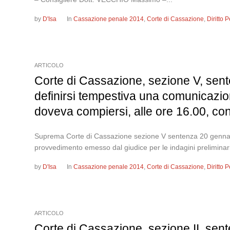
by
D'Isa
In
Cassazione penale 2014
,
Corte di Cassazione
,
Diritto
ARTICOLO
Corte di Cassazione, sezione V, sent
definirsi tempestiva una comunicazione
doveva compiersi, alle ore 16.00, cons
Suprema Corte di Cassazione sezione V sentenza 20 gennaio 2
provvedimento emesso dal giudice per le indagini preliminari
by
D'Isa
In
Cassazione penale 2014
,
Corte di Cassazione
,
Diritto
ARTICOLO
Corte di Cassazione, sezione II, sen