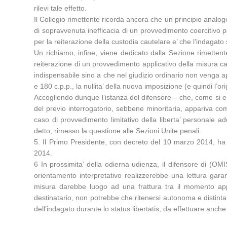
rilevi tale effetto.
Il Collegio rimettente ricorda ancora che un principio analo
di sopravvenuta inefficacia di un provvedimento coercitivo per
per la reiterazione della custodia cautelare e’ che l’indagato
Un richiamo, infine, viene dedicato dalla Sezione rimetten
reiterazione di un provvedimento applicativo della misura cau
indispensabile sino a che nel giudizio ordinario non venga ap
e 180 c.p.p., la nullita’ della nuova imposizione (e quindi l’or
Accogliendo dunque l’istanza del difensore – che, come si e’ 
del previo interrogatorio, sebbene minoritaria, appariva co
caso di provvedimento limitativo della liberta’ personale a
detto, rimesso la questione alle Sezioni Unite penali.
5. Il Primo Presidente, con decreto del 10 marzo 2014, ha d
2014.
6 In prossimita’ della odierna udienza, il difensore di (OM
orientamento interpretativo realizzerebbe una lettura gara
misura darebbe luogo ad una frattura tra il momento appl
destinatario, non potrebbe che ritenersi autonoma e distinta
dell’indagato durante lo status libertatis, da effettuare anch