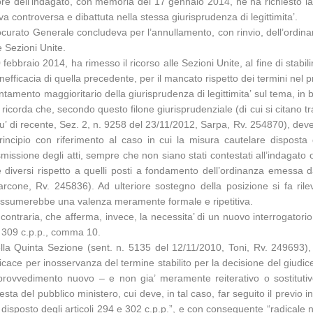
sore dell’indagato, con memoria del 17 gennaio 2014, ne ha richiesto la
va controversa e dibattuta nella stessa giurisprudenza di legittimita’.
ocurato Generale concludeva per l’annullamento, con rinvio, dell’ordinan
e Sezioni Unite.
ebbraio 2014, ha rimesso il ricorso alle Sezioni Unite, al fine di stabili
inefficacia di quella precedente, per il mancato rispetto dei termini nel
ntamento maggioritario della giurisprudenza di legittimita’ sul tema, in b
ricorda che, secondo questo filone giurisprudenziale (di cui si citano t
iu’ di recente, Sez. 2, n. 9258 del 23/11/2012, Sarpa, Rv. 254870), deve
rincipio con riferimento al caso in cui la misura cautelare disposta
smissione degli atti, sempre che non siano stati contestati all’indagato 
rte diversi rispetto a quelli posti a fondamento dell’ordinanza emessa
one, Rv. 245836). Ad ulteriore sostegno della posizione si fa rilevar
o assumerebbe una valenza meramente formale e ripetitiva.
 contraria, che afferma, invece, la necessita’ di un nuovo interrogatori
lo 309 c.p.p., comma 10.
a Quinta Sezione (sent. n. 5135 del 12/11/2010, Toni, Rv. 249693), se
icace per inosservanza del termine stabilito per la decisione del giudi
i provvedimento nuovo – e non gia’ meramente reiterativo o sostitutiv
ta del pubblico ministero, cui deve, in tal caso, far seguito il previo i
 disposto degli articoli 294 e 302 c.p.p.”, e con conseguente “radicale