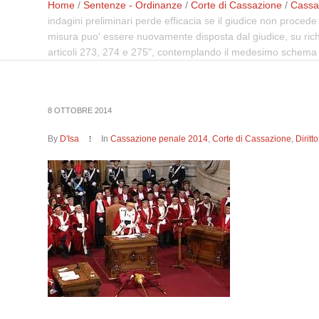
Home
/
Sentenze - Ordinanze
/
Corte di Cassazione
/
Cassa
indagini preliminari perde efficacia se il giudice non procede a
misura puo' essere nuovamente disposta dal giudice, su richiest
articoli 273, 274 e 275", contemplando il medesimo schema pr
8 OTTOBRE 2014
By
D'Isa
In
Cassazione penale 2014
,
Corte di Cassazione
,
Dirit