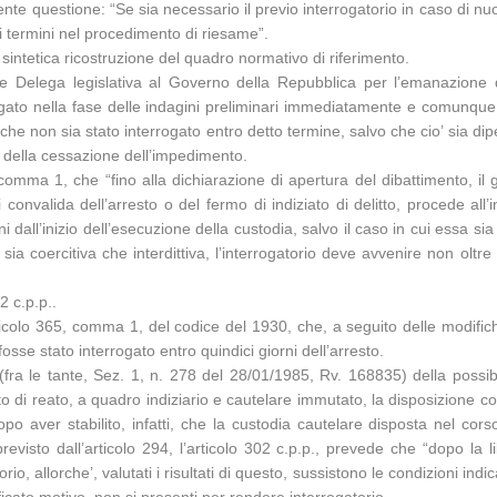
nte questione: “Se sia necessario il previo interrogatorio in caso di nu
ei termini nel procedimento di riesame”.
intetica ricostruzione del quadro normativo di riferimento.
te Delega legislativa al Governo della Repubblica per l’emanazione d
rrogato nella fase delle indagini preliminari immediatamente e comunqu
to che non sia stato interrogato entro detto termine, salvo che cio’ sia 
a della cessazione dell’impedimento.
., comma 1, che “fino alla dichiarazione di apertura del dibattimento, il
onvalida dell’arresto o del fermo di indiziato di delitto, procede all’
all’inizio dell’esecuzione della custodia, salvo il caso in cui essa s
sia coercitiva che interdittiva, l’interrogatorio deve avvenire non olt
2 c.p.p..
ticolo 365, comma 1, del codice del 1930, che, a seguito delle modific
se stato interrogato entro quindici giorni dell’arresto.
 (fra le tante, Sez. 1, n. 278 del 28/01/1985, Rv. 168835) della possi
tto di reato, a quadro indiziario e cautelare immutato, la disposizione 
po aver stabilito, infatti, che la custodia cautelare disposta nel corso
 previsto dall’articolo 294, l’articolo 302 c.p.p., prevede che “dopo 
orio, allorche’, valutati i risultati di questo, sussistono le condizioni i