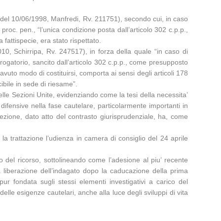
9 del 10/06/1998, Manfredi, Rv. 211751), secondo cui, in caso
proc. pen., “l’unica condizione posta dall’articolo 302 c.p.p.,
fattispecie, era stato rispettato.
0, Schirripa, Rv. 247517), in forza della quale “in caso di
rrogatorio, sancito dall’articolo 302 c.p.p., come presupposto
vuto modo di costituirsi, comporta ai sensi degli articoli 178
cibile in sede di riesame”.
elle Sezioni Unite, evidenziando come la tesi della necessita’
ifensive nella fase cautelare, particolarmente importanti in
Sezione, dato atto del contrasto giurisprudenziale, ha, come
a trattazione l’udienza in camera di consiglio del 24 aprile
o del ricorso, sottolineando come l’adesione al piu’ recente
a liberazione dell’indagato dopo la caducazione della prima
 fondata sugli stessi elementi investigativi a carico del
le esigenze cautelari, anche alla luce degli sviluppi di vita