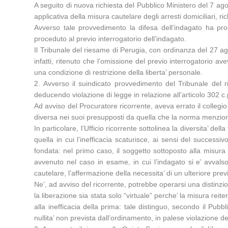
A seguito di nuova richiesta del Pubblico Ministero del 7 ag
applicativa della misura cautelare degli arresti domiciliari, 
Avverso tale provvedimento la difesa dell’indagato ha propo
proceduto al previo interrogatorio dell’indagato.
Il Tribunale del riesame di Perugia, con ordinanza del 27 ag
infatti, ritenuto che l’omissione del previo interrogatorio ave
una condizione di restrizione della liberta’ personale.
2. Avverso il suindicato provvedimento del Tribunale del 
deducendo violazione di legge in relazione all’articolo 302 c.
Ad avviso del Procuratore ricorrente, aveva errato il collegi
diversa nei suoi presupposti da quella che la norma menzion
In particolare, l’Ufficio ricorrente sottolinea la diversita’ del
quella in cui l’inefficacia scaturisce, ai sensi del success
fondata: nel primo caso, il soggetto sottoposto alla misur
avvenuto nel caso in esame, in cui l’indagato si e’ avvalso
cautelare, l’affermazione della necessita’ di un ulteriore prev
Ne’, ad avviso del ricorrente, potrebbe operarsi una distinzi
la liberazione sia stata solo “virtuale” perche’ la misura reit
alla inefficacia della prima: tale distinguo, secondo il Pu
nullita’ non prevista dall’ordinamento, in palese violazione del 