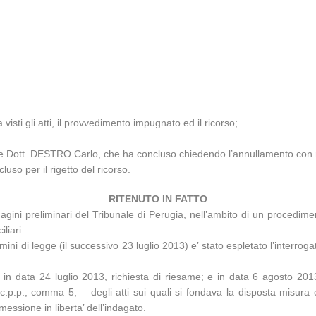
 visti
gli atti, il provvedimento impugnato ed il ricorso;
ale Dott. DESTRO Carlo, che ha concluso chiedendo l’annullamento con 
uso per il rigetto del ricorso.
RITENUTO IN FATTO
gini preliminari del Tribunale di Perugia, nell’ambito di un procedimento 
liari.
ni di legge (il successivo 23 luglio 2013) e’ stato espletato l’interrogat
in data 24 luglio 2013, richiesta di riesame; e in data 6 agosto 20
 c.p.p., comma 5, – degli atti sui quali si fondava la disposta misura 
essione in liberta’ dell’indagato.