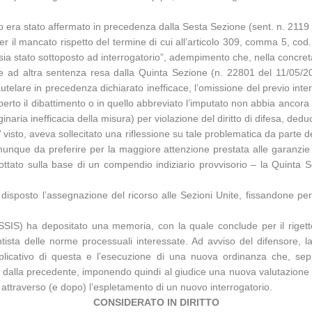
go era stato affermato in precedenza dalla Sesta Sezione (sent. n. 211
 il mancato rispetto del termine di cui all’articolo 309, comma 5, cod. 
 sia stato sottoposto ad interrogatorio”, adempimento che, nella concreta 
te ad altra sentenza resa dalla Quinta Sezione (n. 22801 del 11/05/201
telare in precedenza dichiarato inefficace, l’omissione del previo inte
erto il dibattimento o in quello abbreviato l’imputato non abbia ancora a
iginaria inefficacia della misura) per violazione del diritto di difesa, dedu
visto, aveva sollecitato una riflessione su tale problematica da parte d
munque da preferire per la maggiore attenzione prestata alle garanzie d
dottato sulla base di un compendio indiziario provvisorio – la Quinta 
isposto l’assegnazione del ricorso alle Sezioni Unite, fissandone per l
ISSIS) ha depositato una memoria, con la quale conclude per il rigett
ntista delle norme processuali interessate. Ad avviso del difensore, l
icativo di questa e l’esecuzione di una nuova ordinanza che, seppur
 dalla precedente, imponendo quindi al giudice una nuova valutazione del
e attraverso (e dopo) l’espletamento di un nuovo interrogatorio.
CONSIDERATO IN DIRITTO