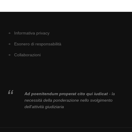
Informativa privacy
Esonero di responsabilità
Collaborazioni
Ad poenitendum properat cito qui iudicat
- la
necessità della ponderazione nello svolgimento
dell'attività giudiziaria