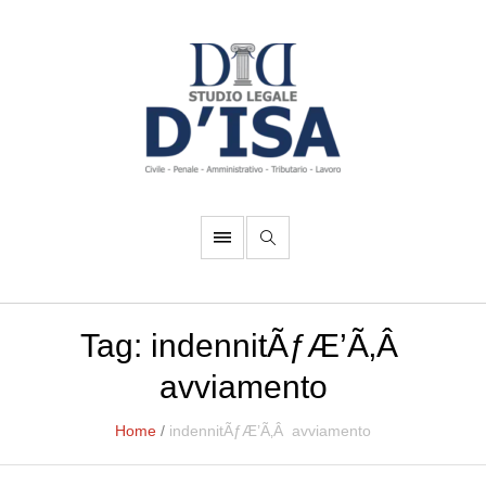
Tag:
indennitÃƒÆ’Ã‚Â
avviamento
Home
/
indennitÃƒÆ’Ã‚Â avviamento