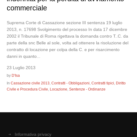
commerciale
Suprema Corte di Cassazione sezione III sentenza 19 luglio
2013, n. 17698 Svolgimento del processo In data 17 dicembre
2002 il Tribunale di Roma rigettava la domanda contro T..C. da
parte della snc Belle al sole, volta ad ottenere la risoluzione del
contratto di locazione per colpa della C. e per risarcimento
danni in quanto...
23 Luglio 2013
by
D'Isa
In
Cassazione civile 2013
,
Contratti - Obbligazioni
,
Contratti tipici
,
Diritto
Civile e Procedura Civile
,
Locazione
,
Sentenze - Ordinanze
Informativa privacy