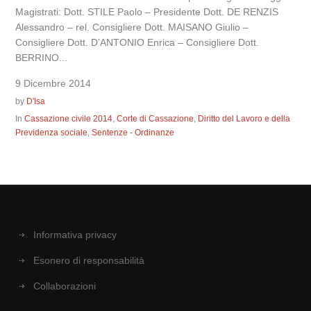
Magistrati: Dott. STILE Paolo – Presidente Dott. DE RENZIS
Alessandro – rel. Consigliere Dott. MAISANO Giulio –
Consigliere Dott. D’ANTONIO Enrica – Consigliere Dott.
BERRINO...
9 Dicembre 2014
by
D'Isa
In
Cassazione civile 2014
,
Corte di Cassazione
,
Diritto del Lavoro e della
Previdenza sociale
,
Sentenze - Ordinanze
Informativa privacy
Esonero di responsabilità
Collaborazioni