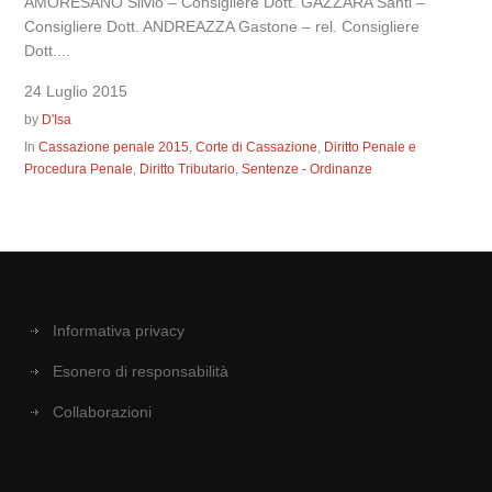
AMORESANO Silvio – Consigliere Dott. GAZZARA Santi –
Consigliere Dott. ANDREAZZA Gastone – rel. Consigliere
Dott....
24 Luglio 2015
by
D'Isa
In
Cassazione penale 2015
,
Corte di Cassazione
,
Diritto Penale e
Procedura Penale
,
Diritto Tributario
,
Sentenze - Ordinanze
Informativa privacy
Esonero di responsabilità
Collaborazioni