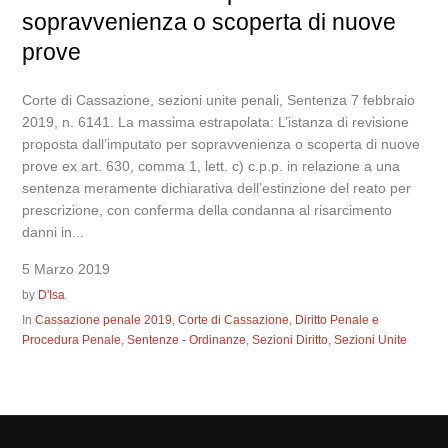
sopravvenienza o scoperta di nuove
prove
Corte di Cassazione, sezioni unite penali, Sentenza 7 febbraio
2019, n. 6141. La massima estrapolata: L’istanza di revisione
proposta dall’imputato per sopravvenienza o scoperta di nuove
prove ex art. 630, comma 1, lett. c) c.p.p. in relazione a una
sentenza meramente dichiarativa dell’estinzione del reato per
prescrizione, con conferma della condanna al risarcimento
danni in...
5 Marzo 2019
by
D'Isa
In
Cassazione penale 2019
,
Corte di Cassazione
,
Diritto Penale e
Procedura Penale
,
Sentenze - Ordinanze
,
Sezioni Diritto
,
Sezioni Unite