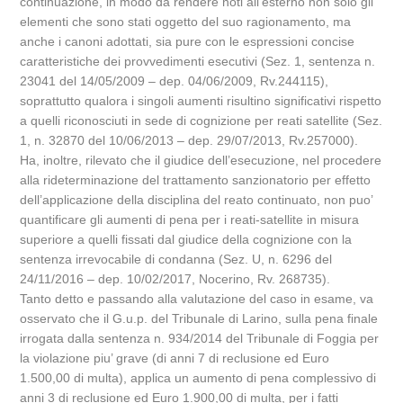
continuazione, in modo da rendere noti all’esterno non solo gli
elementi che sono stati oggetto del suo ragionamento, ma
anche i canoni adottati, sia pure con le espressioni concise
caratteristiche dei provvedimenti esecutivi (Sez. 1, sentenza n.
23041 del 14/05/2009 – dep. 04/06/2009, Rv.244115),
soprattutto qualora i singoli aumenti risultino significativi rispetto
a quelli riconosciuti in sede di cognizione per reati satellite (Sez.
1, n. 32870 del 10/06/2013 – dep. 29/07/2013, Rv.257000).
Ha, inoltre, rilevato che il giudice dell’esecuzione, nel procedere
alla rideterminazione del trattamento sanzionatorio per effetto
dell’applicazione della disciplina del reato continuato, non puo’
quantificare gli aumenti di pena per i reati-satellite in misura
superiore a quelli fissati dal giudice della cognizione con la
sentenza irrevocabile di condanna (Sez. U, n. 6296 del
24/11/2016 – dep. 10/02/2017, Nocerino, Rv. 268735).
Tanto detto e passando alla valutazione del caso in esame, va
osservato che il G.u.p. del Tribunale di Larino, sulla pena finale
irrogata dalla sentenza n. 934/2014 del Tribunale di Foggia per
la violazione piu’ grave (di anni 7 di reclusione ed Euro
1.500,00 di multa), applica un aumento di pena complessivo di
anni 3 di reclusione ed Euro 1.900,00 di multa, per i fatti