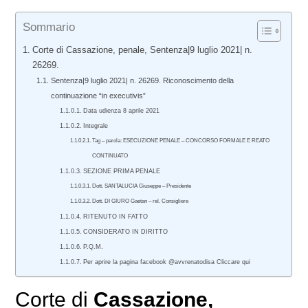
Sommario
Corte di Cassazione, penale, Sentenza|9 luglio 2021| n.
26269.
Sentenza|9 luglio 2021| n. 26269. Riconoscimento della
continuazione “in executivis”
Data udienza 8 aprile 2021
Integrale
Tag – parola: ESECUZIONE PENALE – CONCORSO FORMALE E REATO
CONTINUATO
SEZIONE PRIMA PENALE
Dott. SANTALUCIA Giuseppe – Presidente
Dott. DI GIURO Gaetan – rel. Consigliere
RITENUTO IN FATTO
CONSIDERATO IN DIRITTO
P.Q.M.
Per aprire la pagina facebook @avvrenatodisa Cliccare qui
Corte di
Cassazione,