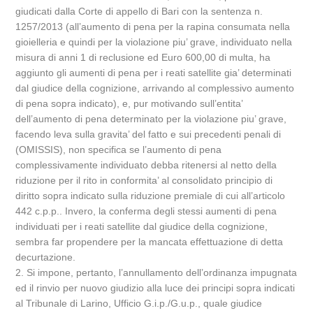
giudicati dalla Corte di appello di Bari con la sentenza n.
1257/2013 (all’aumento di pena per la rapina consumata nella
gioielleria e quindi per la violazione piu’ grave, individuato nella
misura di anni 1 di reclusione ed Euro 600,00 di multa, ha
aggiunto gli aumenti di pena per i reati satellite gia’ determinati
dal giudice della cognizione, arrivando al complessivo aumento
di pena sopra indicato), e, pur motivando sull’entita’
dell’aumento di pena determinato per la violazione piu’ grave,
facendo leva sulla gravita’ del fatto e sui precedenti penali di
(OMISSIS), non specifica se l’aumento di pena
complessivamente individuato debba ritenersi al netto della
riduzione per il rito in conformita’ al consolidato principio di
diritto sopra indicato sulla riduzione premiale di cui all’articolo
442 c.p.p.. Invero, la conferma degli stessi aumenti di pena
individuati per i reati satellite dal giudice della cognizione,
sembra far propendere per la mancata effettuazione di detta
decurtazione.
2. Si impone, pertanto, l’annullamento dell’ordinanza impugnata
ed il rinvio per nuovo giudizio alla luce dei principi sopra indicati
al Tribunale di Larino, Ufficio G.i.p./G.u.p., quale giudice