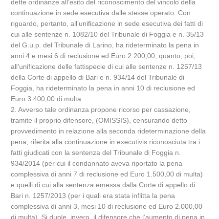
dette ordinanze all’esito del riconoscimento del vincolo della
continuazione in sede esecutiva dalle stesse operato. Con
riguardo, pertanto, all’unificazione in sede esecutiva dei fatti di
cui alle sentenze n. 1082/10 del Tribunale di Foggia e n. 35/13
del G.u.p. del Tribunale di Larino, ha rideterminato la pena in
anni 4 e mesi 6 di reclusione ed Euro 2.200,00; quanto, poi,
all’unificazione delle fattispecie di cui alle sentenze n. 1257/13
della Corte di appello di Bari e n. 934/14 del Tribunale di
Foggia, ha rideterminato la pena in anni 10 di reclusione ed
Euro 3.400,00 di multa.
2. Avverso tale ordinanza propone ricorso per cassazione,
tramite il proprio difensore, (OMISSIS), censurando detto
provvedimento in relazione alla seconda rideterminazione della
pena, riferita alla continuazione in executivis riconosciuta tra i
fatti giudicati con la sentenza del Tribunale di Foggia n.
934/2014 (per cui il condannato aveva riportato la pena
complessiva di anni 7 di reclusione ed Euro 1.500,00 di multa)
e quelli di cui alla sentenza emessa dalla Corte di appello di
Bari n. 1257/2013 (per i quali era stata inflitta la pena
complessiva di anni 3, mesi 10 di reclusione ed Euro 2.000,00
di multa). Si duole, invero, il difensore che l’aumento di pena in