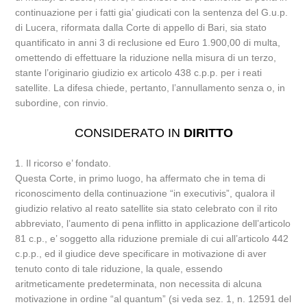
continuazione per i fatti gia’ giudicati con la sentenza del G.u.p.
di Lucera, riformata dalla Corte di appello di Bari, sia stato
quantificato in anni 3 di reclusione ed Euro 1.900,00 di multa,
omettendo di effettuare la riduzione nella misura di un terzo,
stante l’originario giudizio ex articolo 438 c.p.p. per i reati
satellite. La difesa chiede, pertanto, l’annullamento senza o, in
subordine, con rinvio.
CONSIDERATO IN
DIRITTO
1. Il ricorso e’ fondato.
Questa Corte, in primo luogo, ha affermato che in tema di
riconoscimento della continuazione “in executivis”, qualora il
giudizio relativo al reato satellite sia stato celebrato con il rito
abbreviato, l’aumento di pena inflitto in applicazione dell’articolo
81 c.p., e’ soggetto alla riduzione premiale di cui all’articolo 442
c.p.p., ed il giudice deve specificare in motivazione di aver
tenuto conto di tale riduzione, la quale, essendo
aritmeticamente predeterminata, non necessita di alcuna
motivazione in ordine “al quantum” (si veda sez. 1, n. 12591 del