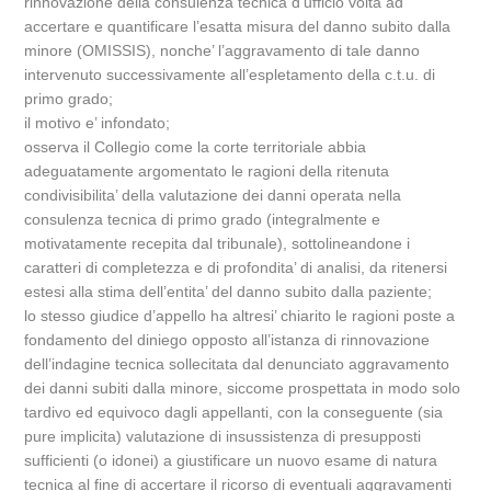
rinnovazione della consulenza tecnica d’ufficio volta ad
accertare e quantificare l’esatta misura del danno subito dalla
minore (OMISSIS), nonche’ l’aggravamento di tale danno
intervenuto successivamente all’espletamento della c.t.u. di
primo grado;
il motivo e’ infondato;
osserva il Collegio come la corte territoriale abbia
adeguatamente argomentato le ragioni della ritenuta
condivisibilita’ della valutazione dei danni operata nella
consulenza tecnica di primo grado (integralmente e
motivatamente recepita dal tribunale), sottolineandone i
caratteri di completezza e di profondita’ di analisi, da ritenersi
estesi alla stima dell’entita’ del danno subito dalla paziente;
lo stesso giudice d’appello ha altresi’ chiarito le ragioni poste a
fondamento del diniego opposto all’istanza di rinnovazione
dell’indagine tecnica sollecitata dal denunciato aggravamento
dei danni subiti dalla minore, siccome prospettata in modo solo
tardivo ed equivoco dagli appellanti, con la conseguente (sia
pure implicita) valutazione di insussistenza di presupposti
sufficienti (o idonei) a giustificare un nuovo esame di natura
tecnica al fine di accertare il ricorso di eventuali aggravamenti