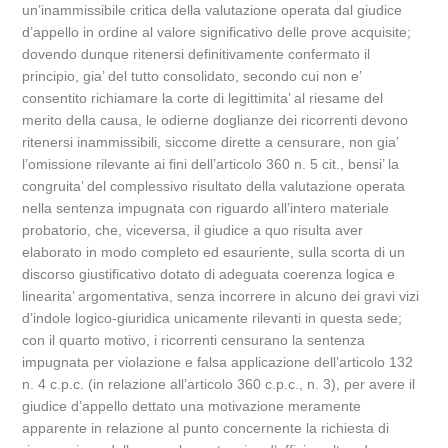
un’inammissibile critica della valutazione operata dal giudice
d’appello in ordine al valore significativo delle prove acquisite;
dovendo dunque ritenersi definitivamente confermato il
principio, gia’ del tutto consolidato, secondo cui non e’
consentito richiamare la corte di legittimita’ al riesame del
merito della causa, le odierne doglianze dei ricorrenti devono
ritenersi inammissibili, siccome dirette a censurare, non gia’
l’omissione rilevante ai fini dell’articolo 360 n. 5 cit., bensi’ la
congruita’ del complessivo risultato della valutazione operata
nella sentenza impugnata con riguardo all’intero materiale
probatorio, che, viceversa, il giudice a quo risulta aver
elaborato in modo completo ed esauriente, sulla scorta di un
discorso giustificativo dotato di adeguata coerenza logica e
linearita’ argomentativa, senza incorrere in alcuno dei gravi vizi
d’indole logico-giuridica unicamente rilevanti in questa sede;
con il quarto motivo, i ricorrenti censurano la sentenza
impugnata per violazione e falsa applicazione dell’articolo 132
n. 4 c.p.c. (in relazione all’articolo 360 c.p.c., n. 3), per avere il
giudice d’appello dettato una motivazione meramente
apparente in relazione al punto concernente la richiesta di