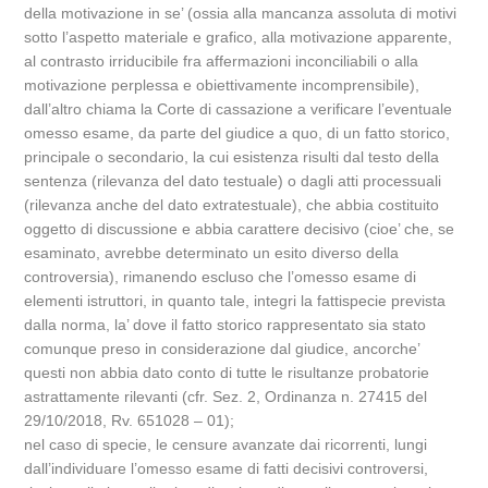
della motivazione in se’ (ossia alla mancanza assoluta di motivi
sotto l’aspetto materiale e grafico, alla motivazione apparente,
al contrasto irriducibile fra affermazioni inconciliabili o alla
motivazione perplessa e obiettivamente incomprensibile),
dall’altro chiama la Corte di cassazione a verificare l’eventuale
omesso esame, da parte del giudice a quo, di un fatto storico,
principale o secondario, la cui esistenza risulti dal testo della
sentenza (rilevanza del dato testuale) o dagli atti processuali
(rilevanza anche del dato extratestuale), che abbia costituito
oggetto di discussione e abbia carattere decisivo (cioe’ che, se
esaminato, avrebbe determinato un esito diverso della
controversia), rimanendo escluso che l’omesso esame di
elementi istruttori, in quanto tale, integri la fattispecie prevista
dalla norma, la’ dove il fatto storico rappresentato sia stato
comunque preso in considerazione dal giudice, ancorche’
questi non abbia dato conto di tutte le risultanze probatorie
astrattamente rilevanti (cfr. Sez. 2, Ordinanza n. 27415 del
29/10/2018, Rv. 651028 – 01);
nel caso di specie, le censure avanzate dai ricorrenti, lungi
dall’individuare l’omesso esame di fatti decisivi controversi,