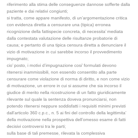
riferimento alla stima delle conseguenze dannose sofferte dalla
paziente e dai relativi congiunti;
si tratta, come appare manifesto, di un’argomentazione critica
con evidenza diretta a censurare una (tipica) erronea
ricognizione della fattispecie concreta, di necessita’ mediata
dalla contestata valutazione delle risultanze probatorie di
causa; e pertanto di una tipica censura diretta a denunciare il
vizio di motivazione in cui sarebbe incorso il provvedimento
impugnato;
cio’ posto, i motivi d’impugnazione cosi’ formulati devono
ritenersi inammissibili, non essendo consentito alla parte
censurare come violazione di norma di diritto, e non come vizio
di motivazione, un errore in cui si assume che sia incorso il
giudice di merito nella ricostruzione di un fatto giuridicamente
rilevante sul quale la sentenza doveva pronunciarsi, non
potendo ritenersi neppure soddisfatti i requisiti minimi previsti
dall’articolo 360 c.p.c., n. 5 ai fini del controllo della legittimita’
della motivazione nella prospettiva dell’omesso esame di fatti
decisivi controversi tra le parti;
sulla base di tali premesse, rilevata la complessiva