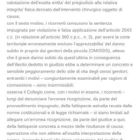
valutazione dell’esatta entita’ del pregiudizio alla relativa
integrita’ fisica derivato dall’intervento chirurgico oggetto di
causa;
con il sesto motivo, i ricorrenti censurano la sentenza
impugnata per violazione e falsa applicazione dell’articolo 2043
c.c. (in relazione all’articolo 360 c.p.c., n. 3), per avere la corte
territoriale erroneamente escluso l’apprezzabilita’ del danno
subito in proprio dai genitori della piccola (OMISSIS), atteso
che il grave danno subito da quest’ultima in conseguenza
dell’illecito dedotto in giudizio ebbe a determinare un concreto e
sensibile peggioramento dello stile di vita degli stessi genitori;
entrambi i motivi – congiuntamente esaminabili per ragioni di
connessione – sono inammissibili;
osserva il Collegio come, con i motivi in esame, i ricorrenti –
lungi dal denunciare l’erronea ricognizione, da parte del
provvedimento impugnato, della fattispecie astratta recata dalle
norme costituzionali e di legge richiamate – si siano limitati ad
allegare un’erronea ricognizione, da parte del giudice a quo,
della fattispecie concreta a mezzo delle risultanze di causa:
operazione che non attiene all’esatta interpretazione della