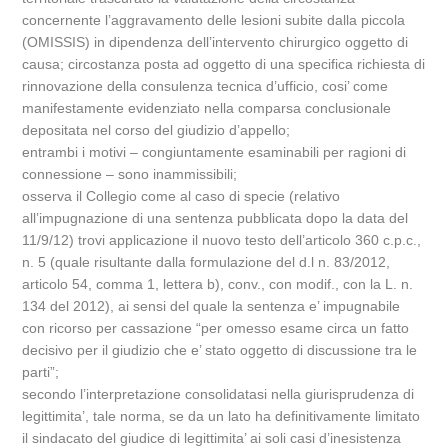
concernente l’aggravamento delle lesioni subite dalla piccola
(OMISSIS) in dipendenza dell’intervento chirurgico oggetto di
causa; circostanza posta ad oggetto di una specifica richiesta di
rinnovazione della consulenza tecnica d’ufficio, cosi’ come
manifestamente evidenziato nella comparsa conclusionale
depositata nel corso del giudizio d’appello;
entrambi i motivi – congiuntamente esaminabili per ragioni di
connessione – sono inammissibili;
osserva il Collegio come al caso di specie (relativo
all’impugnazione di una sentenza pubblicata dopo la data del
11/9/12) trovi applicazione il nuovo testo dell’articolo 360 c.p.c.,
n. 5 (quale risultante dalla formulazione del d.l n. 83/2012,
articolo 54, comma 1, lettera b), conv., con modif., con la L. n.
134 del 2012), ai sensi del quale la sentenza e’ impugnabile
con ricorso per cassazione “per omesso esame circa un fatto
decisivo per il giudizio che e’ stato oggetto di discussione tra le
parti”;
secondo l’interpretazione consolidatasi nella giurisprudenza di
legittimita’, tale norma, se da un lato ha definitivamente limitato
il sindacato del giudice di legittimita’ ai soli casi d’inesistenza