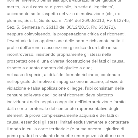
norme, inerendo bensi’ alla tipica valutazione del giudice di
merito, la cui censura e’ possibile, in sede di legittimita’,
unicamente sotto l’aspetto del vizio di motivazione (cfr., ex
plurimis, Sez. L, Sentenza n. 7394 del 26/03/2010, Rv. 612745;
Sez. 5, Sentenza n. 26110 del 30/12/2015, Rv. 638171),
neppure coinvolgendo, la prospettazione critica dei ricorrenti,
l’eventuale falsa applicazione delle norme richiamate sotto il
profilo dell’erronea sussunzione giuridica di un fatto in se’
incontroverso, insistendo propriamente gli stessi nella
prospettazione di una diversa ricostruzione dei fatti di causa,
rispetto a quanto operato dal giudice a quo;
nel caso di specie, al di la’ del formale richiamo, contenuto
nell’epigrafe del motivo d’impugnazione in esame, al vizio di
violazione e falsa applicazione di legge, l’ubi consistam delle
censure sollevate dagli odierni ricorrenti deve piuttosto
individuarsi nella negata congruita’ dell’interpretazione fornita
dalla corte territoriale del contenuto rappresentativo degli
elementi di prova complessivamente acquisiti e dei fatti di
causa, essendosi gli stessi limitati esclusivamente a contestare
il modo in cui la corte territoriale (e prima ancora il giudice di
primo grado) ha valutato le ridette emergenze istruttorie con