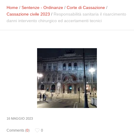
Home
/
Sentenze - Ordinanze
/
Corte di Cassazione
/
Cassazione civile 2023
/
Responsabilità sanitaria il risarcimento
danni intervento chirurgico ed accertamenti tecnici
16 MAGGIO 2023
Comments (
0
)
0