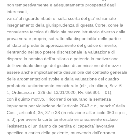
non tempestivamente e adeguatamente prospettati dagli
interessati;
varra’ al riguardo ribadire, sulla scorta del gia’ richiamato
insegnamento della giurisprudenza di questa Corte, come la
consulenza tecnica d’ufficio sia mezzo istruttorio diverso dalla
prova vera e propria, sottratto alla disponibilita’ delle parti e
affidato al prudente apprezzamento del giudice di merito,
rientrando nel suo potere discrezionale la valutazione di
disporre la nomina dell’ausiliario e potendo la motivazione
dell’eventuale diniego del giudice di ammissione del mezzo
essere anche implicitamente desumibile dal contesto generale
delle argomentazioni svolte e dalla valutazione del quadro
probatorio unitariamente considerato (cfr., da ultimo, Sez. 6 –
1, Ordinanza n. 326 del 13/01/2020, Rv. 656801 – 01);
con il quinto motivo, i ricorrenti censurano la sentenza
impugnata per violazione dell’articolo 2043 c.c., nonche’ della
Cost., articoli 4, 35, 37 e 38 (in relazione all’articolo 360 c.p.c.,
n. 3), per avere la corte territoriale erroneamente escluso
l’esistenza di un danno da perdita di capacita’ lavorativa
specifica a carico della paziente, muovendo dall’erronea