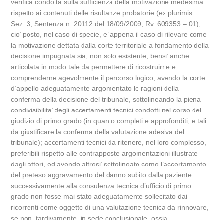
verifica condotta sulla sufficienza della motivazione medesima
rispetto ai contenuti delle risultanze probatorie (ex plurimis,
Sez. 3, Sentenza n. 20112 del 18/09/2009, Rv. 609353 – 01);
cio’ posto, nel caso di specie, e’ appena il caso di rilevare come
la motivazione dettata dalla corte territoriale a fondamento della
decisione impugnata sia, non solo esistente, bensi’ anche
articolata in modo tale da permettere di ricostruirne e
comprenderne agevolmente il percorso logico, avendo la corte
d’appello adeguatamente argomentato le ragioni della
conferma della decisione del tribunale, sottolineando la piena
condivisibilita’ degli accertamenti tecnici condotti nel corso del
giudizio di primo grado (in quanto completi e approfonditi, e tali
da giustificare la conferma della valutazione adesiva del
tribunale); accertamenti tecnici da ritenere, nel loro complesso,
preferibili rispetto alle contrapposte argomentazioni illustrate
dagli attori, ed avendo altresi’ sottolineato come l’accertamento
del preteso aggravamento del danno subito dalla paziente
successivamente alla consulenza tecnica d’ufficio di primo
grado non fosse mai stato adeguatamente sollecitato dai
ricorrenti come oggetto di una valutazione tecnica da rinnovare,
se non, tardivamente, in sede conclusionale, ossia