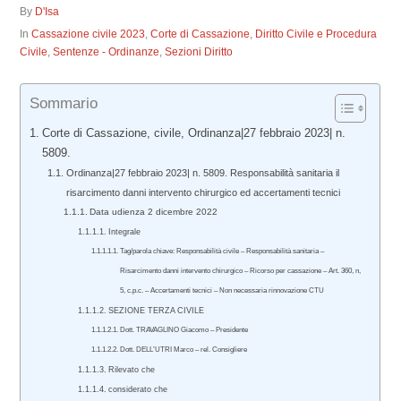
By
D'Isa
In
Cassazione civile 2023
,
Corte di Cassazione
,
Diritto Civile e Procedura
Civile
,
Sentenze - Ordinanze
,
Sezioni Diritto
Sommario
Corte di Cassazione, civile, Ordinanza|27 febbraio 2023| n.
5809.
Ordinanza|27 febbraio 2023| n. 5809. Responsabilità sanitaria il
risarcimento danni intervento chirurgico ed accertamenti tecnici
Data udienza 2 dicembre 2022
Integrale
Tag/parola chiave: Responsabilità civile – Responsabilità sanitaria –
Risarcimento danni intervento chirurgico – Ricorso per cassazione – Art. 360, n,
5, c.p.c. – Accertamenti tecnici – Non necessaria rinnovazione CTU
SEZIONE TERZA CIVILE
Dott. TRAVAGLINO Giacomo – Presidente
Dott. DELL’UTRI Marco – rel. Consigliere
Rilevato che
considerato che