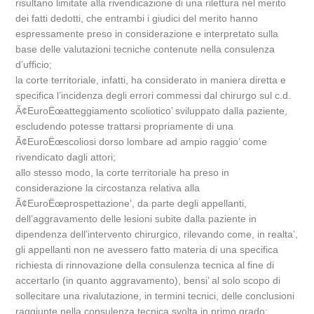
risultano limitate alla rivendicazione di una rilettura nel merito
dei fatti dedotti, che entrambi i giudici del merito hanno
espressamente preso in considerazione e interpretato sulla
base delle valutazioni tecniche contenute nella consulenza
d’ufficio;
la corte territoriale, infatti, ha considerato in maniera diretta e
specifica l’incidenza degli errori commessi dal chirurgo sul c.d.
Ã¢EuroËœatteggiamento scoliotico’ sviluppato dalla paziente,
escludendo potesse trattarsi propriamente di una
Ã¢EuroËœscoliosi dorso lombare ad ampio raggio’ come
rivendicato dagli attori;
allo stesso modo, la corte territoriale ha preso in
considerazione la circostanza relativa alla
Ã¢EuroËœprospettazione’, da parte degli appellanti,
dell’aggravamento delle lesioni subite dalla paziente in
dipendenza dell’intervento chirurgico, rilevando come, in realta’,
gli appellanti non ne avessero fatto materia di una specifica
richiesta di rinnovazione della consulenza tecnica al fine di
accertarlo (in quanto aggravamento), bensi’ al solo scopo di
sollecitare una rivalutazione, in termini tecnici, delle conclusioni
raggiunte nella consulenza tecnica svolta in primo grado;