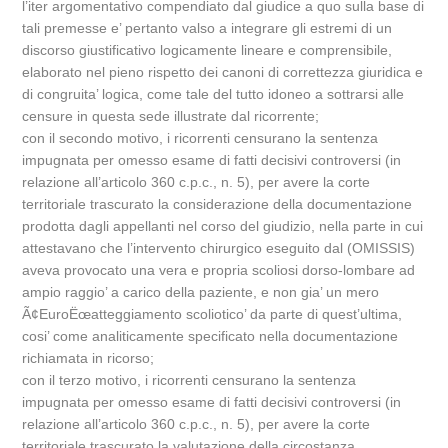
l’iter argomentativo compendiato dal giudice a quo sulla base di
tali premesse e’ pertanto valso a integrare gli estremi di un
discorso giustificativo logicamente lineare e comprensibile,
elaborato nel pieno rispetto dei canoni di correttezza giuridica e
di congruita’ logica, come tale del tutto idoneo a sottrarsi alle
censure in questa sede illustrate dal ricorrente;
con il secondo motivo, i ricorrenti censurano la sentenza
impugnata per omesso esame di fatti decisivi controversi (in
relazione all’articolo 360 c.p.c., n. 5), per avere la corte
territoriale trascurato la considerazione della documentazione
prodotta dagli appellanti nel corso del giudizio, nella parte in cui
attestavano che l’intervento chirurgico eseguito dal (OMISSIS)
aveva provocato una vera e propria scoliosi dorso-lombare ad
ampio raggio’ a carico della paziente, e non gia’ un mero
Ã¢EuroËœatteggiamento scoliotico’ da parte di quest’ultima,
cosi’ come analiticamente specificato nella documentazione
richiamata in ricorso;
con il terzo motivo, i ricorrenti censurano la sentenza
impugnata per omesso esame di fatti decisivi controversi (in
relazione all’articolo 360 c.p.c., n. 5), per avere la corte
territoriale trascurato la valutazione della circostanza