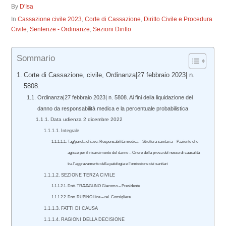
By
D'Isa
In
Cassazione civile 2023
,
Corte di Cassazione
,
Diritto Civile e Procedura
Civile
,
Sentenze - Ordinanze
,
Sezioni Diritto
Sommario
Corte di Cassazione, civile, Ordinanza|27 febbraio 2023| n.
5808.
Ordinanza|27 febbraio 2023| n. 5808. Ai fini della liquidazione del
danno da responsabilità medica e la percentuale probabilistica
Data udienza 2 dicembre 2022
Integrale
Tag/parola chiave: Responsabilità medica – Struttura sanitaria – Paziente che
agisce per il risarcimento del danno – Onere della prova del nesso di causalità
tra l’aggravamento della patologia e l’omissione dei sanitari
SEZIONE TERZA CIVILE
Dott. TRAVAGLINO Giacomo – Presidente
Dott. RUBINO Lina – rel. Consigliere
FATTI DI CAUSA
RAGIONI DELLA DECISIONE