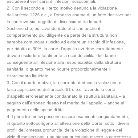
escludere il verificarsi di infezioni nosocomiali.
2. Con il secondo e il terzo motivo denuncia la violazione
dell’articolo 1226 c.c., e l’omesso esame di un fatto decisivo per
la controversia, oggetto di discussione tra le parti.
Sostiene che, pur avendo dato atto che anche il
comportamento piu’ diligente da parte della struttura non
sarebbe comunque riuscito ad evitare un rischio di infezione,
pur ridotto al 30%, la corte d’appello avrebbe correttamente
dovuto escludere totalmente la riconducibilita’ del danno
conseguente all’infezione alla responsabilita’ della struttura
sanitaria, o quanto meno ridurre proporzionalmente il
risarcimento liquidato.
3. Con il quarto motivo, la ricorrente deduce la violazione e
falsa applicazione dell’articolo 91 c.p.c., avendo la corte
d’appello erroneamente condannato la struttura sanitaria – a
seguito dell’erroneo rigetto nel merito dell’appello – anche al
pagamento delle spese di lite.
4. I primi tre motivi possono essere esaminati congiuntamente,
in quanto sottopongono all’attenzione della Corte, sotto i diversi
profili dell’omessa pronuncia, della violazione di legge e del
vizio di motivazione, una stessa questione ovvero la correttezza