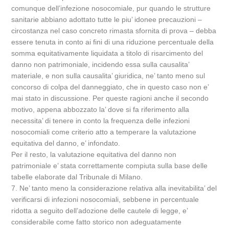
comunque dell’infezione nosocomiale, pur quando le strutture
sanitarie abbiano adottato tutte le piu’ idonee precauzioni –
circostanza nel caso concreto rimasta sfornita di prova – debba
essere tenuta in conto ai fini di una riduzione percentuale della
somma equitativamente liquidata a titolo di risarcimento del
danno non patrimoniale, incidendo essa sulla causalita’
materiale, e non sulla causalita’ giuridica, ne’ tanto meno sul
concorso di colpa del danneggiato, che in questo caso non e’
mai stato in discussione. Per queste ragioni anche il secondo
motivo, appena abbozzato la’ dove si fa riferimento alla
necessita’ di tenere in conto la frequenza delle infezioni
nosocomiali come criterio atto a temperare la valutazione
equitativa del danno, e’ infondato.
Per il resto, la valutazione equitativa del danno non
patrimoniale e’ stata correttamente compiuta sulla base delle
tabelle elaborate dal Tribunale di Milano.
7. Ne’ tanto meno la considerazione relativa alla inevitabilita’ del
verificarsi di infezioni nosocomiali, sebbene in percentuale
ridotta a seguito dell’adozione delle cautele di legge, e’
considerabile come fatto storico non adeguatamente