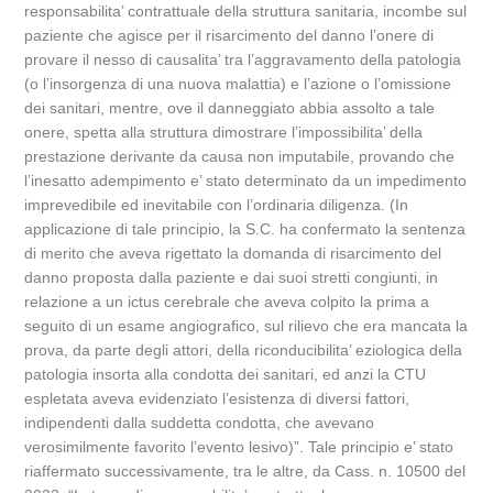
responsabilita’ contrattuale della struttura sanitaria, incombe sul
paziente che agisce per il risarcimento del danno l’onere di
provare il nesso di causalita’ tra l’aggravamento della patologia
(o l’insorgenza di una nuova malattia) e l’azione o l’omissione
dei sanitari, mentre, ove il danneggiato abbia assolto a tale
onere, spetta alla struttura dimostrare l’impossibilita’ della
prestazione derivante da causa non imputabile, provando che
l’inesatto adempimento e’ stato determinato da un impedimento
imprevedibile ed inevitabile con l’ordinaria diligenza. (In
applicazione di tale principio, la S.C. ha confermato la sentenza
di merito che aveva rigettato la domanda di risarcimento del
danno proposta dalla paziente e dai suoi stretti congiunti, in
relazione a un ictus cerebrale che aveva colpito la prima a
seguito di un esame angiografico, sul rilievo che era mancata la
prova, da parte degli attori, della riconducibilita’ eziologica della
patologia insorta alla condotta dei sanitari, ed anzi la CTU
espletata aveva evidenziato l’esistenza di diversi fattori,
indipendenti dalla suddetta condotta, che avevano
verosimilmente favorito l’evento lesivo)”. Tale principio e’ stato
riaffermato successivamente, tra le altre, da Cass. n. 10500 del