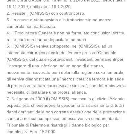
della Corte d’Appello di Palermo n. 2249 del 2019, depositata il
19.11.2019, notificata il 16.1.2020.
2. Resiste il (OMISSIS) con controricorso.
3. La causa e’ stata avviata alla trattazione in adunanza
camerale non partecipata.
4. Il Procuratore Generale non ha formulato conclusioni scritte.
5. Le parti non hanno depositato memoria.
6. Il (OMISSIS) veniva sottoposto, nel (OMISSIS), ad un
intervento chirurgico al collo del femore presso l’Ospedale
(OMISSIS), dal quale riportava esiti invalidanti permanenti per
l’insorgere di una infezione: ad un anno di distanza,
nuovamente ricoverato per i dolori alla regione coxo-femorale,
gli veniva diagnosticata una “necrosi cefalica femorale in sede
di pregressa frattura basicervicale sinistra”, che determinava la
necessita’ di installare una protesi all’anca.
7. Nel gennaio 2009 il (OMISSIS) evocava in giudizio l’Azienda
ospedaliera, chiedendone la condanna al risarcimento di tutti i
danni derivanti dalla non corretta esecuzione della prestazione
sanitaria nel suo complesso, ed essa veniva condannata dal
Tribunale di Palermo a risarcirgli il danno biologico per
complessivi Euro 152.000.