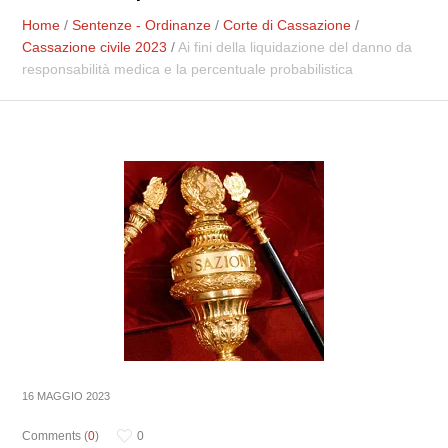
Home
/
Sentenze - Ordinanze
/
Corte di Cassazione
/
Cassazione civile 2023
/
Ai fini della liquidazione del danno da
responsabilità medica e la percentuale probabilistica
16 MAGGIO 2023
Comments (
0
)
0