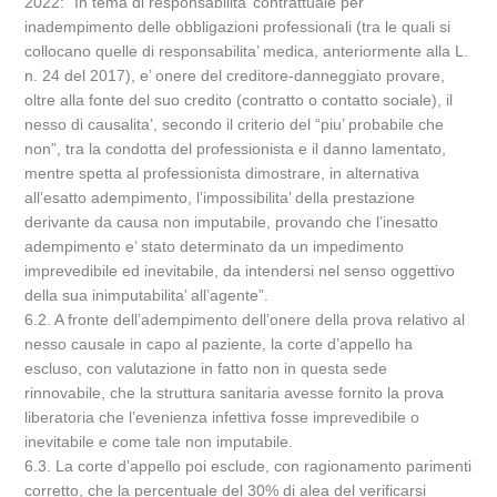
2022: “In tema di responsabilita’ contrattuale per
inadempimento delle obbligazioni professionali (tra le quali si
collocano quelle di responsabilita’ medica, anteriormente alla L.
n. 24 del 2017), e’ onere del creditore-danneggiato provare,
oltre alla fonte del suo credito (contratto o contatto sociale), il
nesso di causalita’, secondo il criterio del “piu’ probabile che
non”, tra la condotta del professionista e il danno lamentato,
mentre spetta al professionista dimostrare, in alternativa
all’esatto adempimento, l’impossibilita’ della prestazione
derivante da causa non imputabile, provando che l’inesatto
adempimento e’ stato determinato da un impedimento
imprevedibile ed inevitabile, da intendersi nel senso oggettivo
della sua inimputabilita’ all’agente”.
6.2. A fronte dell’adempimento dell’onere della prova relativo al
nesso causale in capo al paziente, la corte d’appello ha
escluso, con valutazione in fatto non in questa sede
rinnovabile, che la struttura sanitaria avesse fornito la prova
liberatoria che l’evenienza infettiva fosse imprevedibile o
inevitabile e come tale non imputabile.
6.3. La corte d’appello poi esclude, con ragionamento parimenti
corretto, che la percentuale del 30% di alea del verificarsi