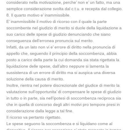
considerato nella motivazione, perche’ non e’ un fatto, ma una
semplice considerazione svolta dal c.t.u. e recepita dal collegio.
8. Il quarto motivo e’ inammissibile.
E’ inammissibile il motivo di ricorso con il quale la parte
soccombente nel giudizio di merito si duole della liquidazione a
suo carico delle spese di giudizio denunciando che siano
conseguenza dell’erronea pronuncia sul merito.
Infatti, da un lato non vi e’ errore di diritto nella pronuncia di
appello che, seguendo il principio della soccombenza, abbia
posto a carico della parte la cui domanda sia stata rigettata la
liquidazione delle spese, dall’altro neppure si lamenta la
sussistenza di un errore di diritto ma si auspica una diversa
soluzione della causa di merito.
Inoltre, rientra nel potere discrezionale del giudice di merito la
valutazione sull’opportunita’ di compensare le spese di giudizio
in tutto o in parte, sia nell’ipotesi di soccombenza reciproca sia
che in quella di concorso degli altri motivi pro tempore presi in
considerazione dalla legge a tal fine.
Il ricorso va pertanto rigettato.
Le spese seguono la soccombenza e si liquidano come al