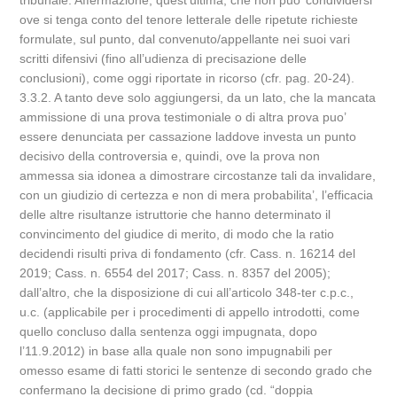
tribunale. Affermazione, quest’ultima, che non puo’ condividersi
ove si tenga conto del tenore letterale delle ripetute richieste
formulate, sul punto, dal convenuto/appellante nei suoi vari
scritti difensivi (fino all’udienza di precisazione delle
conclusioni), come oggi riportate in ricorso (cfr. pag. 20-24).
3.3.2. A tanto deve solo aggiungersi, da un lato, che la mancata
ammissione di una prova testimoniale o di altra prova puo’
essere denunciata per cassazione laddove investa un punto
decisivo della controversia e, quindi, ove la prova non
ammessa sia idonea a dimostrare circostanze tali da invalidare,
con un giudizio di certezza e non di mera probabilita’, l’efficacia
delle altre risultanze istruttorie che hanno determinato il
convincimento del giudice di merito, di modo che la ratio
decidendi risulti priva di fondamento (cfr. Cass. n. 16214 del
2019; Cass. n. 6554 del 2017; Cass. n. 8357 del 2005);
dall’altro, che la disposizione di cui all’articolo 348-ter c.p.c.,
u.c. (applicabile per i procedimenti di appello introdotti, come
quello concluso dalla sentenza oggi impugnata, dopo
l’11.9.2012) in base alla quale non sono impugnabili per
omesso esame di fatti storici le sentenze di secondo grado che
confermano la decisione di primo grado (cd. “doppia