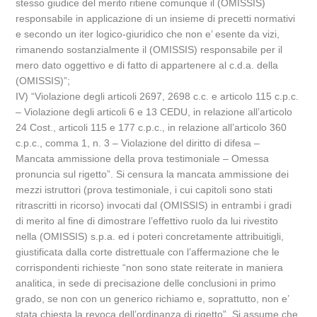
stesso giudice del merito ritiene comunque il (OMISSIS)
responsabile in applicazione di un insieme di precetti normativi
e secondo un iter logico-giuridico che non e’ esente da vizi,
rimanendo sostanzialmente il (OMISSIS) responsabile per il
mero dato oggettivo e di fatto di appartenere al c.d.a. della
(OMISSIS)”;
IV) “Violazione degli articoli 2697, 2698 c.c. e articolo 115 c.p.c.
– Violazione degli articoli 6 e 13 CEDU, in relazione all’articolo
24 Cost., articoli 115 e 177 c.p.c., in relazione all’articolo 360
c.p.c., comma 1, n. 3 – Violazione del diritto di difesa –
Mancata ammissione della prova testimoniale – Omessa
pronuncia sul rigetto”. Si censura la mancata ammissione dei
mezzi istruttori (prova testimoniale, i cui capitoli sono stati
ritrascritti in ricorso) invocati dal (OMISSIS) in entrambi i gradi
di merito al fine di dimostrare l’effettivo ruolo da lui rivestito
nella (OMISSIS) s.p.a. ed i poteri concretamente attribuitigli,
giustificata dalla corte distrettuale con l’affermazione che le
corrispondenti richieste “non sono state reiterate in maniera
analitica, in sede di precisazione delle conclusioni in primo
grado, se non con un generico richiamo e, soprattutto, non e’
stata chiesta la revoca dell’ordinanza di rigetto”. Si assume che,