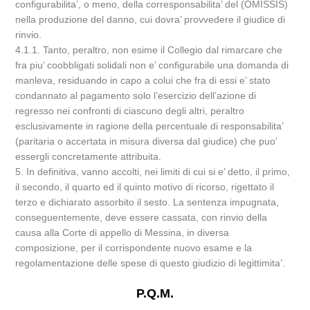
configurabilita’, o meno, della corresponsabilita’ del (OMISSIS)
nella produzione del danno, cui dovra’ provvedere il giudice di
rinvio.
4.1.1. Tanto, peraltro, non esime il Collegio dal rimarcare che
fra piu’ coobbligati solidali non e’ configurabile una domanda di
manleva, residuando in capo a colui che fra di essi e’ stato
condannato al pagamento solo l’esercizio dell’azione di
regresso nei confronti di ciascuno degli altri, peraltro
esclusivamente in ragione della percentuale di responsabilita’
(paritaria o accertata in misura diversa dal giudice) che puo’
essergli concretamente attribuita.
5. In definitiva, vanno accolti, nei limiti di cui si e’ detto, il primo,
il secondo, il quarto ed il quinto motivo di ricorso, rigettato il
terzo e dichiarato assorbito il sesto. La sentenza impugnata,
conseguentemente, deve essere cassata, con rinvio della
causa alla Corte di appello di Messina, in diversa
composizione, per il corrispondente nuovo esame e la
regolamentazione delle spese di questo giudizio di legittimita’.
P.Q.M.