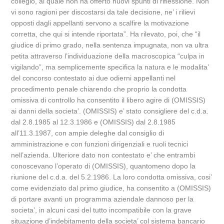
collegio, al quale non ha offerto nuovi spunti di riflessione. Non
vi sono ragioni per discostarsi da tale decisione, ne’ i rilievi
opposti dagli appellanti servono a scalfire la motivazione
corretta, che qui si intende riportata”. Ha rilevato, poi, che “il
giudice di primo grado, nella sentenza impugnata, non va ultra
petita attraverso l’individuazione della macroscopica “culpa in
vigilando”, ma semplicemente specifica la natura e le modalita’
del concorso contestato ai due odierni appellanti nel
procedimento penale chiarendo che proprio la condotta
omissiva di controllo ha consentito il libero agire di (OMISSIS)
ai danni della societa’. (OMISSIS) e’ stato consigliere del c.d.a.
dal 2.8.1985 al 12.3.1986 e (OMISSIS) dal 2.8.1985
all’11.3.1987, con ampie deleghe dal consiglio di
amministrazione e con funzioni dirigenziali e ruoli tecnici
nell’azienda. Ulteriore dato non contestato e’ che entrambi
conoscevano l’operato di (OMISSIS), quantomeno dopo la
riunione del c.d.a. del 5.2.1986. La loro condotta omissiva, cosi’
come evidenziato dal primo giudice, ha consentito a (OMISSIS)
di portare avanti un programma aziendale dannoso per la
societa’, in alcuni casi del tutto incompatibile con la grave
situazione d’indebitamento della societa’ col sistema bancario