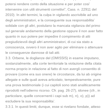
potersi rendere conto della situazione e per poter cosi’
intervenire con utili strumenti correttivi”; Cass. n. 22911 del
2010). In altri termini, la culpa in vigilando ascrivibile ad uno
degli amministratori, e la conseguente sua responsabilita’
solidale con gli altri, postulano la mancata vigilanza del primo
sul generale andamento della gestione oppure il non aver fatto
quanto in suo potere per impedire il compimento di atti
pregiudizievoli degli altri amministratori, di cui sia stato a
conoscenza, ovvero il non aver agito per eliminare o attenuare
le conseguenze dannose di tali atti.
3.3. Orbene, le doglianze del (OMISSIS) in esame imputano,
sostanzialmente, alla corte territoriale la violazione della citata
norma proprio in relazione al fatto di non avergli consentito di
provare (come era suo onere) le circostanze, da lui ab origine
allegate e sulle quali aveva articolato, tempestivamente, pure
una prova testimoniale (i cui capitoli sono stati analiticamente
riprodotti nell’odierno ricorso. Cfr. pag. 26-27), idonee (cfr., in
particolare, quelle concernenti i capi sub m), n), o), p)) ad
escludere la sua responsabilita’.
3.3.1. In questi limiti, dunque, esse si rivelano fondate, atteso