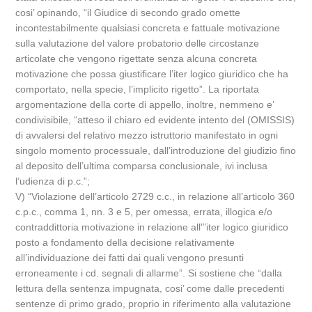
cosi’ opinando, “il Giudice di secondo grado omette
incontestabilmente qualsiasi concreta e fattuale motivazione
sulla valutazione del valore probatorio delle circostanze
articolate che vengono rigettate senza alcuna concreta
motivazione che possa giustificare l’iter logico giuridico che ha
comportato, nella specie, l’implicito rigetto”. La riportata
argomentazione della corte di appello, inoltre, nemmeno e’
condivisibile, “atteso il chiaro ed evidente intento del (OMISSIS)
di avvalersi del relativo mezzo istruttorio manifestato in ogni
singolo momento processuale, dall’introduzione del giudizio fino
al deposito dell’ultima comparsa conclusionale, ivi inclusa
l’udienza di p.c.”;
V) “Violazione dell’articolo 2729 c.c., in relazione all’articolo 360
c.p.c., comma 1, nn. 3 e 5, per omessa, errata, illogica e/o
contraddittoria motivazione in relazione all'”iter logico giuridico
posto a fondamento della decisione relativamente
all’individuazione dei fatti dai quali vengono presunti
erroneamente i cd. segnali di allarme”. Si sostiene che “dalla
lettura della sentenza impugnata, cosi’ come dalle precedenti
sentenze di primo grado, proprio in riferimento alla valutazione