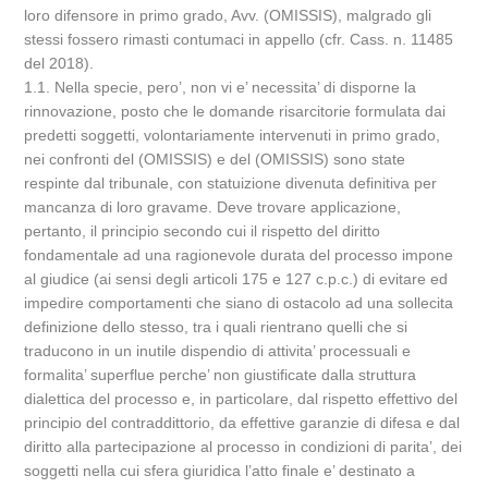
loro difensore in primo grado, Avv. (OMISSIS), malgrado gli
stessi fossero rimasti contumaci in appello (cfr. Cass. n. 11485
del 2018).
1.1. Nella specie, pero’, non vi e’ necessita’ di disporne la
rinnovazione, posto che le domande risarcitorie formulata dai
predetti soggetti, volontariamente intervenuti in primo grado,
nei confronti del (OMISSIS) e del (OMISSIS) sono state
respinte dal tribunale, con statuizione divenuta definitiva per
mancanza di loro gravame. Deve trovare applicazione,
pertanto, il principio secondo cui il rispetto del diritto
fondamentale ad una ragionevole durata del processo impone
al giudice (ai sensi degli articoli 175 e 127 c.p.c.) di evitare ed
impedire comportamenti che siano di ostacolo ad una sollecita
definizione dello stesso, tra i quali rientrano quelli che si
traducono in un inutile dispendio di attivita’ processuali e
formalita’ superflue perche’ non giustificate dalla struttura
dialettica del processo e, in particolare, dal rispetto effettivo del
principio del contraddittorio, da effettive garanzie di difesa e dal
diritto alla partecipazione al processo in condizioni di parita’, dei
soggetti nella cui sfera giuridica l’atto finale e’ destinato a