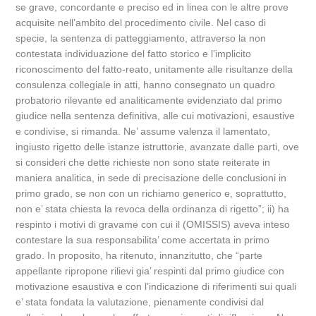
se grave, concordante e preciso ed in linea con le altre prove
acquisite nell’ambito del procedimento civile. Nel caso di
specie, la sentenza di patteggiamento, attraverso la non
contestata individuazione del fatto storico e l’implicito
riconoscimento del fatto-reato, unitamente alle risultanze della
consulenza collegiale in atti, hanno consegnato un quadro
probatorio rilevante ed analiticamente evidenziato dal primo
giudice nella sentenza definitiva, alle cui motivazioni, esaustive
e condivise, si rimanda. Ne’ assume valenza il lamentato,
ingiusto rigetto delle istanze istruttorie, avanzate dalle parti, ove
si consideri che dette richieste non sono state reiterate in
maniera analitica, in sede di precisazione delle conclusioni in
primo grado, se non con un richiamo generico e, soprattutto,
non e’ stata chiesta la revoca della ordinanza di rigetto”; ii) ha
respinto i motivi di gravame con cui il (OMISSIS) aveva inteso
contestare la sua responsabilita’ come accertata in primo
grado. In proposito, ha ritenuto, innanzitutto, che “parte
appellante ripropone rilievi gia’ respinti dal primo giudice con
motivazione esaustiva e con l’indicazione di riferimenti sui quali
e’ stata fondata la valutazione, pienamente condivisi dal