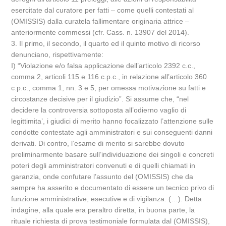
esercitate dal curatore per fatti – come quelli contestati al
(OMISSIS) dalla curatela fallimentare originaria attrice –
anteriormente commessi (cfr. Cass. n. 13907 del 2014).
3. Il primo, il secondo, il quarto ed il quinto motivo di ricorso
denunciano, rispettivamente:
I) “Violazione e/o falsa applicazione dell’articolo 2392 c.c.,
comma 2, articoli 115 e 116 c.p.c., in relazione all’articolo 360
c.p.c., comma 1, nn. 3 e 5, per omessa motivazione su fatti e
circostanze decisive per il giudizio”. Si assume che, “nel
decidere la controversia sottoposta all’odierno vaglio di
legittimita’, i giudici di merito hanno focalizzato l’attenzione sulle
condotte contestate agli amministratori e sui conseguenti danni
derivati. Di contro, l’esame di merito si sarebbe dovuto
preliminarmente basare sull’individuazione dei singoli e concreti
poteri degli amministratori convenuti e di quelli chiamati in
garanzia, onde confutare l’assunto del (OMISSIS) che da
sempre ha asserito e documentato di essere un tecnico privo di
funzione amministrative, esecutive e di vigilanza. (…). Detta
indagine, alla quale era peraltro diretta, in buona parte, la
rituale richiesta di prova testimoniale formulata dal (OMISSIS),