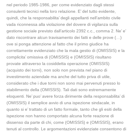
nel periodo 1985-1986, per come evidenziato dagli stessi
consulenti tecnici nella loro relazione. E’ del tutto evidente,
quindi, che la responsabilita’ degli appellanti nell’ambito civile
vada riconnessa alla violazione del dovere di vigilanza sulla
gestione sociale previsto dall’articolo 2392 c.c., comma 2. Ne’ e’
dato riscontrare alcun travisamento dei fatti e delle prove (…)
ove si ponga attenzione al fatto che il primo giudice ha
correttamente evidenziato che la mala gestio di (OMISSIS) e la
complicita’ omissiva di (OMISSIS) e (OMISSIS) risultano
provate attraverso la cosiddetta operazione (OMISSIS)
(acquisto dei torni), non solo non prevista nel piano di
investimento aziendale ma anche del tutto priva di utile,
considerato che i due torni non sono mai pervenuti presso lo
stabilimento della (OMISSIS). Tali dati sono estremamente
eloquenti. Ne’ puo’ avere forza dirimente della responsabilita’ di
(OMISSIS) il semplice avvio di una ispezione sindacale, in
quanto si e’ trattato di un fatto formale, tanto che gli esiti della
ispezione non hanno comportato alcuna forte reazione di
dissenso da parte di chi, come (OMISSIS) e (OMISSIS), erano
tenuti al controllo. Le argomentazioni evidenziate consentono di