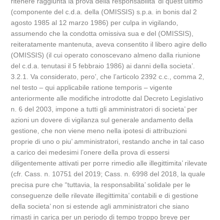
ritenere raggiunta la prova della responsabilita’ di quest’ultimo
(componente del c.d.a. della (OMISSIS) s.p.a. in bonis dal 2
agosto 1985 al 12 marzo 1986) per culpa in vigilando,
assumendo che la condotta omissiva sua e del (OMISSIS),
reiteratamente mantenuta, aveva consentito il libero agire dello
(OMISSIS) (il cui operato conoscevano almeno dalla riunione
del c.d.a. tenutasi il 5 febbraio 1986) ai danni della societa’.
3.2.1. Va considerato, pero’, che l’articolo 2392 c.c., comma 2,
nel testo – qui applicabile ratione temporis – vigente
anteriormente alle modifiche introdotte dal Decreto Legislativo
n. 6 del 2003, impone a tutti gli amministratori di societa’ per
azioni un dovere di vigilanza sul generale andamento della
gestione, che non viene meno nella ipotesi di attribuzioni
proprie di uno o piu’ amministratori, restando anche in tal caso
a carico dei medesimi l’onere della prova di essersi
diligentemente attivati per porre rimedio alle illegittimita’ rilevate
(cfr. Cass. n. 10751 del 2019; Cass. n. 6998 del 2018, la quale
precisa pure che “tuttavia, la responsabilita’ solidale per le
conseguenze delle rilevate illegittimita’ contabili e di gestione
della societa’ non si estende agli amministratori che siano
rimasti in carica per un periodo di tempo troppo breve per