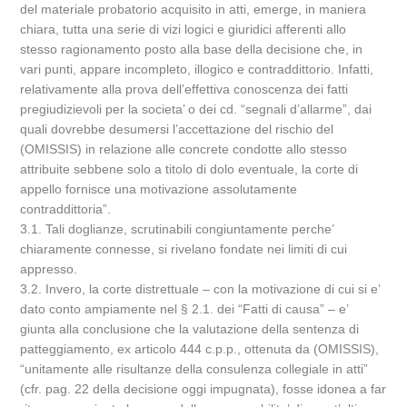
del materiale probatorio acquisito in atti, emerge, in maniera
chiara, tutta una serie di vizi logici e giuridici afferenti allo
stesso ragionamento posto alla base della decisione che, in
vari punti, appare incompleto, illogico e contraddittorio. Infatti,
relativamente alla prova dell’effettiva conoscenza dei fatti
pregiudizievoli per la societa’ o dei cd. “segnali d’allarme”, dai
quali dovrebbe desumersi l’accettazione del rischio del
(OMISSIS) in relazione alle concrete condotte allo stesso
attribuite sebbene solo a titolo di dolo eventuale, la corte di
appello fornisce una motivazione assolutamente
contraddittoria”.
3.1. Tali doglianze, scrutinabili congiuntamente perche’
chiaramente connesse, si rivelano fondate nei limiti di cui
appresso.
3.2. Invero, la corte distrettuale – con la motivazione di cui si e’
dato conto ampiamente nel § 2.1. dei “Fatti di causa” – e’
giunta alla conclusione che la valutazione della sentenza di
patteggiamento, ex articolo 444 c.p.p., ottenuta da (OMISSIS),
“unitamente alle risultanze della consulenza collegiale in atti”
(cfr. pag. 22 della decisione oggi impugnata), fosse idonea a far