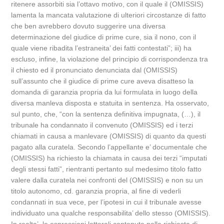
ritenere assorbiti sia l’ottavo motivo, con il quale il (OMISSIS)
lamenta la mancata valutazione di ulteriori circostanze di fatto
che ben avrebbero dovuto suggerire una diversa
determinazione del giudice di prime cure, sia il nono, con il
quale viene ribadita l’estraneita’ dei fatti contestati”; iii) ha
escluso, infine, la violazione del principio di corrispondenza tra
il chiesto ed il pronunciato denunciata dal (OMISSIS)
sull’assunto che il giudice di prime cure aveva disatteso la
domanda di garanzia propria da lui formulata in luogo della
diversa manleva disposta e statuita in sentenza. Ha osservato,
sul punto, che, “con la sentenza definitiva impugnata, (…), il
tribunale ha condannato il convenuto (OMISSIS) ed i terzi
chiamati in causa a manlevare (OMISSIS) di quanto da questi
pagato alla curatela. Secondo l’appellante e’ documentale che
(OMISSIS) ha richiesto la chiamata in causa dei terzi “imputati
degli stessi fatti”, rientranti pertanto sul medesimo titolo fatto
valere dalla curatela nei confronti del (OMISSIS) e non su un
titolo autonomo, cd. garanzia propria, al fine di vederli
condannati in sua vece, per l’ipotesi in cui il tribunale avesse
individuato una qualche responsabilita’ dello stesso (OMISSIS).