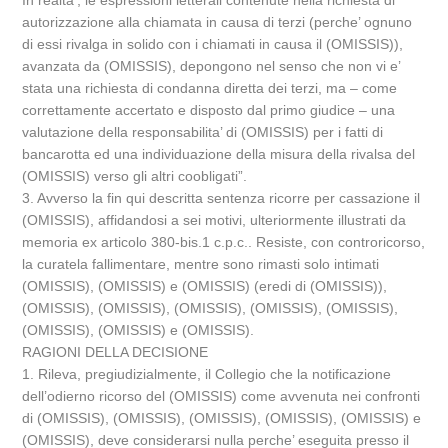
In realta’, le espressioni letterali contenute nella richiesta di
autorizzazione alla chiamata in causa di terzi (perche’ ognuno
di essi rivalga in solido con i chiamati in causa il (OMISSIS)),
avanzata da (OMISSIS), depongono nel senso che non vi e’
stata una richiesta di condanna diretta dei terzi, ma – come
correttamente accertato e disposto dal primo giudice – una
valutazione della responsabilita’ di (OMISSIS) per i fatti di
bancarotta ed una individuazione della misura della rivalsa del
(OMISSIS) verso gli altri coobligati”.
3. Avverso la fin qui descritta sentenza ricorre per cassazione il
(OMISSIS), affidandosi a sei motivi, ulteriormente illustrati da
memoria ex articolo 380-bis.1 c.p.c.. Resiste, con controricorso,
la curatela fallimentare, mentre sono rimasti solo intimati
(OMISSIS), (OMISSIS) e (OMISSIS) (eredi di (OMISSIS)),
(OMISSIS), (OMISSIS), (OMISSIS), (OMISSIS), (OMISSIS),
(OMISSIS), (OMISSIS) e (OMISSIS).
RAGIONI DELLA DECISIONE
1. Rileva, pregiudizialmente, il Collegio che la notificazione
dell’odierno ricorso del (OMISSIS) come avvenuta nei confronti
di (OMISSIS), (OMISSIS), (OMISSIS), (OMISSIS), (OMISSIS) e
(OMISSIS), deve considerarsi nulla perche’ eseguita presso il