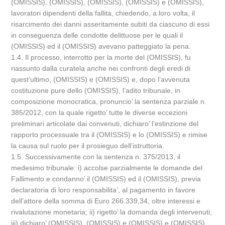
(OMISSIS), (OMISSIS), (OMISSIS), (OMISSIS) e (OMISSIS),
lavoratori dipendenti della fallita, chiedendo, a loro volta, il
risarcimento dei danni asseritamente subiti da ciascuno di essi
in conseguenza delle condotte delittuose per le quali il
(OMISSIS) ed il (OMISSIS) avevano patteggiato la pena.
1.4. Il processo, interrotto per la morte del (OMISSIS), fu
riassunto dalla curatela anche nei confronti degli eredi di
quest’ultimo, (OMISSIS) e (OMISSIS) e, dopo l’avvenuta
costituzione pure dello (OMISSIS), l’adito tribunale, in
composizione monocratica, pronuncio’ la sentenza parziale n.
385/2012, con la quale rigetto’ tutte le diverse eccezioni
preliminari articolate dai convenuti, dichiaro’ l’estinzione del
rapporto processuale tra il (OMISSIS) e lo (OMISSIS) e rimise
la causa sul ruolo per il prosieguo dell’istruttoria.
1.5. Successivamente con la sentenza n. 375/2013, il
medesimo tribunale: i) accolse parzialmente le domande del
Fallimento e condanno’ il (OMISSIS) ed il (OMISSIS), previa
declaratoria di loro responsabilita’, al pagamento in favore
dell’attore della somma di Euro 266.339,34, oltre interessi e
rivalutazione monetaria; ii) rigetto’ la domanda degli intervenuti;
iii) dichiaro’ (OMISSIS), (OMISSIS) e (OMISSIS) e (OMISSIS)