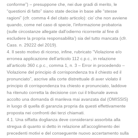
conforme”) – presuppone che, nei due gradi di merito, le
“questioni di fatto” siano state decise in base alle “stesse
ragioni” (cfr. comma 4 del citato articolo): cio’ che non avviene
quando, come nel caso di specie, l’informazione probatoria
(sulle circostanze allegate dall’odierno ricorrente al fine di
escludere la propria responsabilita’) sia del tutto mancata (cfr.
Cass. n. 29222 del 2019).
4. Il sesto motivo di ricorso, infine, rubricato “Violazione e/o
erronea applicazione dell’articolo 112 c.p.c., in relazione
all’articolo 360 c.p.c., comma 1, n. 3 – Error in procedendo –
Violazione del principio di corrispondenza tra il chiesto ed il
pronunciato”, ascrive alla corte distrettuale di aver violato il
principio di corrispondenza tra chiesto e pronunciato, laddove
ha ritenuto corretta la decisione con cui il tribunale aveva
accolto una domanda di manleva mai avanzata dal (OMISSIS)
in luogo di quella di garanzia propria da questi effettivamente
proposta nei confronti dei terzi chiamati.
4.1. Una siffatta doglianza deve considerarsi assorbita alla
stregua di quanto si detto in relazione all’accoglimento dei
precedenti motivi e del conseguente nuovo accertamento sulla