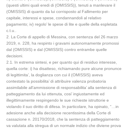
(questi ultimi quali eredi di (OMISSIS)), tenuti a manlevare il
(OMISSIS) di quanto da lui corrisposto al Fallimento per
capitale, interessi e spese, condannandoli al relativo
pagamento; iv) regolo’ le spese di lite e quelle della espletata
c.t.u..
2. La Corte di appello di Messina, con sentenza del 26 marzo
2019, n. 228, ha respinto i gravami autonomamente promossi
dal (OMISSIS) e dal (OMISSIS) contro entrambe quelle
decisioni.
2.1. In estrema sintesi, e per quanto qui di residuo interesse,
quella corte: i) ha disatteso, richiamando pure alcune pronunce
di legittimita’, la doglianza con cui il (OMISSIS) aveva
contestato la possibilita’ di attribuire valenza probatoria
assimilabile all’ammissione di responsabilita’ alla sentenza di
patteggiamento da lui ottenuta, cosi’ ingiustamente ed
illegittimamente respingendo le sue richieste istruttorie e
violando il suo diritto di difesa. In particolare, ha opinato, “…in
adesione anche alla decisione recentissima della Corte di
cassazione n. 20170/2018, che la sentenza di patteggiamento
va valutata alla stregua di un normale indizio che diviene prova