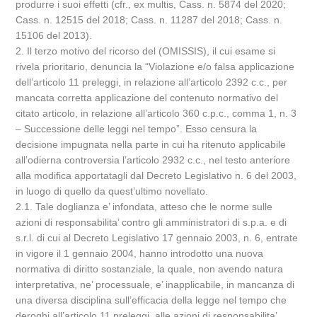
produrre i suoi effetti (cfr., ex multis, Cass. n. 5874 del 2020;
Cass. n. 12515 del 2018; Cass. n. 11287 del 2018; Cass. n.
15106 del 2013).
2. Il terzo motivo del ricorso del (OMISSIS), il cui esame si
rivela prioritario, denuncia la “Violazione e/o falsa applicazione
dell’articolo 11 preleggi, in relazione all’articolo 2392 c.c., per
mancata corretta applicazione del contenuto normativo del
citato articolo, in relazione all’articolo 360 c.p.c., comma 1, n. 3
– Successione delle leggi nel tempo”. Esso censura la
decisione impugnata nella parte in cui ha ritenuto applicabile
all’odierna controversia l’articolo 2932 c.c., nel testo anteriore
alla modifica apportatagli dal Decreto Legislativo n. 6 del 2003,
in luogo di quello da quest’ultimo novellato.
2.1. Tale doglianza e’ infondata, atteso che le norme sulle
azioni di responsabilita’ contro gli amministratori di s.p.a. e di
s.r.l. di cui al Decreto Legislativo 17 gennaio 2003, n. 6, entrate
in vigore il 1 gennaio 2004, hanno introdotto una nuova
normativa di diritto sostanziale, la quale, non avendo natura
interpretativa, ne’ processuale, e’ inapplicabile, in mancanza di
una diversa disciplina sull’efficacia della legge nel tempo che
deroghi all’articolo 11 preleggi, alle azioni di responsabilita’