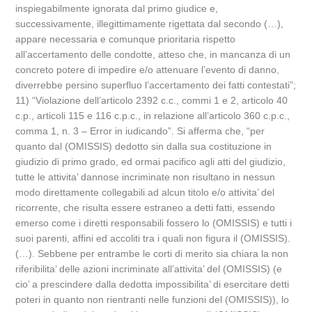
inspiegabilmente ignorata dal primo giudice e,
successivamente, illegittimamente rigettata dal secondo (…),
appare necessaria e comunque prioritaria rispetto
all’accertamento delle condotte, atteso che, in mancanza di un
concreto potere di impedire e/o attenuare l’evento di danno,
diverrebbe persino superfluo l’accertamento dei fatti contestati”;
11) “Violazione dell’articolo 2392 c.c., commi 1 e 2, articolo 40
c.p., articoli 115 e 116 c.p.c., in relazione all’articolo 360 c.p.c.,
comma 1, n. 3 – Error in iudicando”. Si afferma che, “per
quanto dal (OMISSIS) dedotto sin dalla sua costituzione in
giudizio di primo grado, ed ormai pacifico agli atti del giudizio,
tutte le attivita’ dannose incriminate non risultano in nessun
modo direttamente collegabili ad alcun titolo e/o attivita’ del
ricorrente, che risulta essere estraneo a detti fatti, essendo
emerso come i diretti responsabili fossero lo (OMISSIS) e tutti i
suoi parenti, affini ed accoliti tra i quali non figura il (OMISSIS).
(…). Sebbene per entrambe le corti di merito sia chiara la non
riferibilita’ delle azioni incriminate all’attivita’ del (OMISSIS) (e
cio’ a prescindere dalla dedotta impossibilita’ di esercitare detti
poteri in quanto non rientranti nelle funzioni del (OMISSIS)), lo