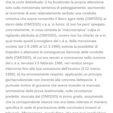
che la corte distrettuale: i) ha focalizzato la propria attenzione
solo sulla menzionata sentenza di patteggiamento, ascrivendo
al ricorrente di aver reiteratamente serbato una condotta
omissiva che aveva consentito il libero agire dello (OMISSIS) ai
danni della (OMISSIS) s.p.a. in bonis; ii) non ha pero’ spiegato,
concretamente, in cosa consista la “macroscopica” culpa in
vigilando attribuita al (OMISSIS), ovvero non ha chiarito se e in
qual modo questi (consigliere del c.d.a. della menzionata
societa’ dal 2.8.1985 al 12.3.1986) avesse la possibilita’ di
impedire o attenuare le conseguenze dannose delle condotte
dello (OMISSIS), di cui era venuto a conoscenza nella riunione
del c.d.a. tenutasi il 5 febbraio 1986, nel residuo tempo
intercorso fino alla sua cessazione dell’incarico (il 12 marzo
1986); iii) ha erroneamente respinto, applicando un principio
giurisprudenziale non inerente alla concreta fattispecie, il
puntuale motivo di gravame che aveva investito la mancata
ammissione della prova testimoniale, sulle circostanze
predette, invocata dal (OMISSIS) in primo grado, assumendo
che la corrispondente istanza non era stata reiterata in maniera
specifica in sede di precisazione delle conclusioni innanzi al