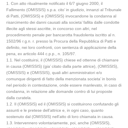
1. Con atto ritualmente notificato il 6/7 giugno 2000, il
Fallimento (OMISSIS) s.p.a. cito’ in giudizio, innanzi al Tribunale
di Patti, (OMISSIS) e (OMISSIS) invocandone la condanna al
risarcimento dei danni causati alla societa’ fallita dalle condotte
illecite agli stessi ascritte, in concorso con altri, nel
procedimento penale per bancarotta fraudolenta iscritto al n.
1502/96 r.g.n. r. presso la Procura della Repubblica di Patti e
definito, nei loro confronti, con sentenza di applicazione della
pena, ex articolo 444 c.p.p., n. 105/97.
1.1. Nel costituirsi, il (OMISSIS) chiese ed ottenne di chiamare
in causa (OMISSIS) (gia’ citato dalla parte attrice), (OMISSIS),
(OMISSIS) e (OMISSIS), quali altri amministratori e/o
comunque dirigenti di fatto della menzionata societa’ in bonis
nel periodo in contestazione, onde essere manlevato, in caso di
condanna, in relazione alle domande contro di lui proposte
dalla curatela.
1.2. Il (OMISSIS) ed il (OMISSIS) si costituirono confutando gli
assunti e le pretese dell’attrice e, in ogni caso, quanto
sostenuto dal (OMISSIS) nell’atto di loro chiamata in causa.
1.3. Intervennero volontariamente, poi, anche (OMISSIS),