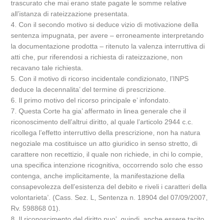
trascurato che mai erano state pagate le somme relative
all’istanza di rateizzazione presentata.
4. Con il secondo motivo si deduce vizio di motivazione della
sentenza impugnata, per avere – erroneamente interpretando
la documentazione prodotta – ritenuto la valenza interruttiva di
atti che, pur riferendosi a richiesta di rateizzazione, non
recavano tale richiesta.
5. Con il motivo di ricorso incidentale condizionato, l’INPS
deduce la decennalita’ del termine di prescrizione.
6. Il primo motivo del ricorso principale e’ infondato.
7. Questa Corte ha gia’ affermato in linea generale che il
riconoscimento dell’altrui diritto, al quale l’articolo 2944 c.c.
ricollega l’effetto interruttivo della prescrizione, non ha natura
negoziale ma costituisce un atto giuridico in senso stretto, di
carattere non recettizio, il quale non richiede, in chi lo compie,
una specifica intenzione ricognitiva, occorrendo solo che esso
contenga, anche implicitamente, la manifestazione della
consapevolezza dell’esistenza del debito e riveli i caratteri della
volontarieta’. (Cass. Sez. L, Sentenza n. 18904 del 07/09/2007,
Rv. 598868 01).
8. Il riconoscimento del diritto puo’, quindi, anche essere tacito