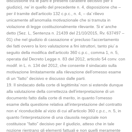
discussione tra le parti e presenti carattere decisivo per il
giudizio), ne’ in quello del precedente n. 4, disposizione che –
per il tramite dell’articolo 132 c.p.c., n. 4, – da’ rilievo
unicamente all’anomalia motivazionale che si tramuta in
violazione di legge costituzionalmente rilevante. Si e’ anche
detto (Sez. L, Sentenza n. 21439 del 21/10/2015, Rv. 637497 –
01) che nel giudizio di cassazione e’ precluso l’accertamento
dei fatti ovvero la loro valutazione a fini istruttori, tanto piu’ a
seguito della modifica dell’articolo 360 c.p.c., comma 1, n. 5,
operata dal Decreto Legge n. 83 del 2012, articolo 54 conv. con
modif. in L. n. 134 del 2012, che consente il sindacato sulla
motivazione limitatamente alla rilevazione dell’omesso esame
di un “fatto” decisivo e discusso dalle parti.
19. Il sindacato della corte di legittimita’ non si estende dunque
alla valutazione della correttezza dell’interpretazione di un
documento fatto dalla corte di merito, in quanto l’omesso
esame della questione relativa all’interpretazione del contratto
non e’ riconducibile al vizio di cui all’articolo 360 c.p.c., n. 5, in
quanto l’interpretazione di una clausola negoziale non
costituisce “fatto” decisivo per il giudizio, atteso che in tale
nozione rientrano gli elementi fattuali e non quelli meramente