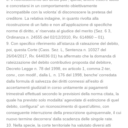
e concretarsi in un comportamento obiettivamente
incompatibile con la volonta’ di disconoscere la pretesa del
creditore. La relativa indagine, in quanto rivolta alla
ricostruzione di un fatto e non all’applicazione di specifiche
norme di diritto, e’ riservata al giudice del merito (Sez. 6 3,
Ordinanza n. 24555 del 02/12/2010, Rv. 614860 – 01).
9. Con specifico riferimento all’istanza di rateazione del debito,
poi, questa Corte (Cass. Sez. L, Sentenza n. 10327 del
26/04/2017, Rv. 644036 01) ha affermato che la domanda di
rateizzazione del debito contributivo proposta dal debitore,
Decreto Legge n. 78 del 1998, ex articolo 1, comma 2-ter,
conv., con modif., dalla L. n. 176 del 1998, benche’ corredata
dalla formula di salvezza dei diritti connessi all’esito di
accertamenti giudiziali in corso unitamente ai pagamenti
trimestrali effettuati secondo le previsioni della norma citata, la
quale ha previsto solo modalita’ agevolate di estinzione di quel
debito, configurai” un riconoscimento di quest’ultimo, con
conseguente interruzione della prescrizione quinquennale, il cui
nuovo termine decorrera’ dalla scadenza delle singole rate.
10. Nella specie, la corte territoriale ha valutato diversi atti