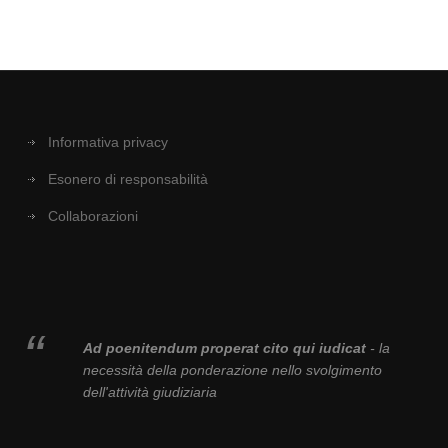
Informativa privacy
Esonero di responsabilità
Collaborazioni
Ad poenitendum properat cito qui iudicat
- la
necessità della ponderazione nello svolgimento
dell'attività giudiziaria