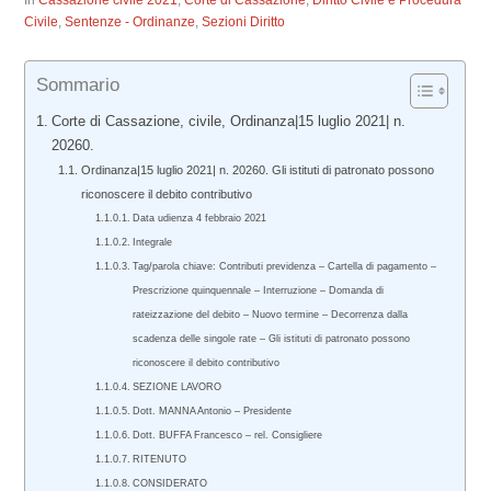
In
Cassazione civile 2021
,
Corte di Cassazione
,
Diritto Civile e Procedura
Civile
,
Sentenze - Ordinanze
,
Sezioni Diritto
Sommario
Corte di Cassazione, civile, Ordinanza|15 luglio 2021| n.
20260.
Ordinanza|15 luglio 2021| n. 20260. Gli istituti di patronato possono
riconoscere il debito contributivo
Data udienza 4 febbraio 2021
Integrale
Tag/parola chiave: Contributi previdenza – Cartella di pagamento –
Prescrizione quinquennale – Interruzione – Domanda di
rateizzazione del debito – Nuovo termine – Decorrenza dalla
scadenza delle singole rate – Gli istituti di patronato possono
riconoscere il debito contributivo
SEZIONE LAVORO
Dott. MANNA Antonio – Presidente
Dott. BUFFA Francesco – rel. Consigliere
RITENUTO
CONSIDERATO