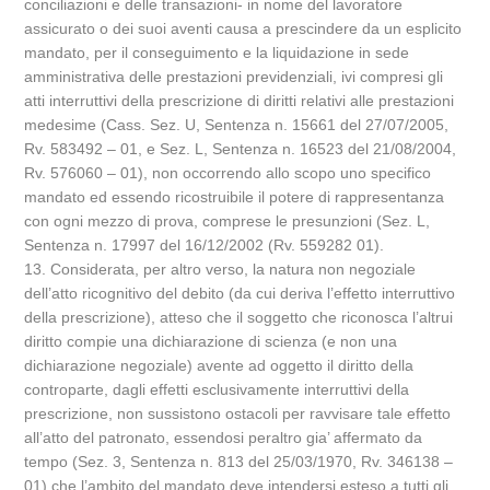
conciliazioni e delle transazioni- in nome del lavoratore
assicurato o dei suoi aventi causa a prescindere da un esplicito
mandato, per il conseguimento e la liquidazione in sede
amministrativa delle prestazioni previdenziali, ivi compresi gli
atti interruttivi della prescrizione di diritti relativi alle prestazioni
medesime (Cass. Sez. U, Sentenza n. 15661 del 27/07/2005,
Rv. 583492 – 01, e Sez. L, Sentenza n. 16523 del 21/08/2004,
Rv. 576060 – 01), non occorrendo allo scopo uno specifico
mandato ed essendo ricostruibile il potere di rappresentanza
con ogni mezzo di prova, comprese le presunzioni (Sez. L,
Sentenza n. 17997 del 16/12/2002 (Rv. 559282 01).
13. Considerata, per altro verso, la natura non negoziale
dell’atto ricognitivo del debito (da cui deriva l’effetto interruttivo
della prescrizione), atteso che il soggetto che riconosca l’altrui
diritto compie una dichiarazione di scienza (e non una
dichiarazione negoziale) avente ad oggetto il diritto della
controparte, dagli effetti esclusivamente interruttivi della
prescrizione, non sussistono ostacoli per ravvisare tale effetto
all’atto del patronato, essendosi peraltro gia’ affermato da
tempo (Sez. 3, Sentenza n. 813 del 25/03/1970, Rv. 346138 –
01) che l’ambito del mandato deve intendersi esteso a tutti gli