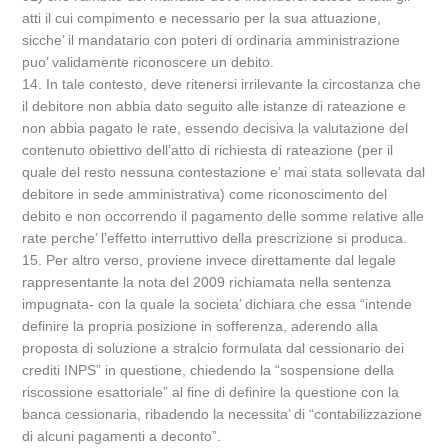
atti il cui compimento e necessario per la sua attuazione,
sicche’ il mandatario con poteri di ordinaria amministrazione
puo’ validamente riconoscere un debito.
14. In tale contesto, deve ritenersi irrilevante la circostanza che
il debitore non abbia dato seguito alle istanze di rateazione e
non abbia pagato le rate, essendo decisiva la valutazione del
contenuto obiettivo dell’atto di richiesta di rateazione (per il
quale del resto nessuna contestazione e’ mai stata sollevata dal
debitore in sede amministrativa) come riconoscimento del
debito e non occorrendo il pagamento delle somme relative alle
rate perche’ l’effetto interruttivo della prescrizione si produca.
15. Per altro verso, proviene invece direttamente dal legale
rappresentante la nota del 2009 richiamata nella sentenza
impugnata- con la quale la societa’ dichiara che essa “intende
definire la propria posizione in sofferenza, aderendo alla
proposta di soluzione a stralcio formulata dal cessionario dei
crediti INPS” in questione, chiedendo la “sospensione della
riscossione esattoriale” al fine di definire la questione con la
banca cessionaria, ribadendo la necessita’ di “contabilizzazione
di alcuni pagamenti a deconto”.