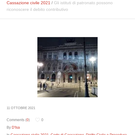
Cassazione civile 2021
/
Gli istituti di patronato possono
riconoscere il debito contributivo
11 OTTOBRE 2021
Comments (
0
)
0
By
D'Isa