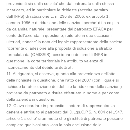
provenienti sia dalla societa’ che dal patronato dalla stessa
incaricato, ed in particolare le richieste (accolte peraltro
dall’INPS) di rateazione L. n. 296 del 2006, ex articolo 1,
comma 1086 e di riduzione delle sanzioni perche’ ditta colpita
da calamita’ naturale, presentate dal patronato EPACA per
conto dell’azienda in questione, reiterate in due occasioni
ulteriori, nonche’ la nota del legale rappresentante della societa’
ricorrente di adesione alla proposta di soluzione a stralcio
formulata da (OMISSIS), cessionario dei crediti INPS in
questione: la corte territoriale ha attribuito valenza di
riconoscimento del debito ai detti atti.
11. Al riguardo, si osserva, quanto alla provenienza dell’atto
delle richieste in questione, che l’atto del 2007 (con il quale si
richiede la rateizzazione dei debiti e la riduzione delle sanzioni)
proviene da patronato e risulta effettuato in nome e per conto
della azienda in questione.
12. Giova ricordare in proposito il potere di rappresentanza
generale attribuito ai patronati dal D.Lgs.C.P.S. n. 804 del 1947,
articolo 1 sicche’ si ammette che gli istituti di patronato possono
compiere qualsiasi atto -con la sola esclusione delle