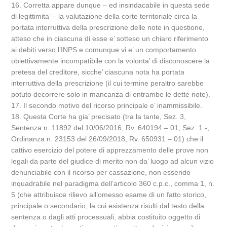
16. Corretta appare dunque – ed insindacabile in questa sede
di legittimita’ – la valutazione della corte territoriale circa la
portata interruttiva della prescrizione delle note in questione,
atteso che in ciascuna di esse e’ sotteso un chiaro riferimento
ai debiti verso l’INPS e comunque vi e’ un comportamento
obiettivamente incompatibile con la volonta’ di disconoscere la
pretesa del creditore, sicche’ ciascuna nota ha portata
interruttiva della prescrizione (il cui termine peraltro sarebbe
potuto decorrere solo in mancanza di entrambe le dette note).
17. Il secondo motivo del ricorso principale e’ inammissibile.
18. Questa Corte ha gia’ precisato (tra la tante, Sez. 3,
Sentenza n. 11892 del 10/06/2016, Rv. 640194 – 01; Sez. 1 -,
Ordinanza n. 23153 del 26/09/2018, Rv. 650931 – 01) che il
cattivo esercizio del potere di apprezzamento delle prove non
legali da parte del giudice di merito non da’ luogo ad alcun vizio
denunciabile con il ricorso per cassazione, non essendo
inquadrabile nel paradigma dell’articolo 360 c.p.c., comma 1, n.
5 (che attribuisce rilievo all’omesso esame di un fatto storico,
principale o secondario, la cui esistenza risulti dal testo della
sentenza o dagli atti processuali, abbia costituito oggetto di