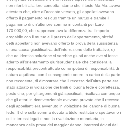
non riferibili alla loro condotta, stante che il teste Ma.Ma. aveva
attestato che, oltre all’acconto versato, gli appellati avevano
offerto il pagamento residuo tramite un mutuo e tramite il
pagamento di un’ulteriore somma in contanti per Euro
170.000,00, che rappresentava la differenza tra l’importo
erogabile con il mutuo e il prezzo dell’appartamento, sicché
detti appellanti non avevano offerto la prova della sussistenza
di una causa giustificativa dell’interruzione delle trattative; e)
che ad identica soluzione si sarebbe giunti anche ove si fosse
aderito all’orientamento giurisprudenziale che considera la
responsabilità precontrattuale come ipotesi di responsabilità di
natura aquiliana, con il conseguente onere, a carico della parte
non recedente, di dimostrare che il recesso dell’altra parte era
stato attuato in violazione dei limiti di buona fede e correttezza,
posto che, per gli argomenti già specificati, risultava comunque
che gli attori in riconvenzionale avevano provato che il recesso
degli appellanti era avvenuto in violazione del canone di buona
fede; f) che sulla somma dovuta a titolo restitutorio spettavano i
soli interessi legali e non la rivalutazione monetaria, in
mancanza della prova del maggior danno, interessi dovuti dal