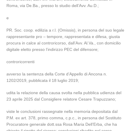
Roma, via De.Ba., presso lo studio dell’Avv. Au.D.;
e
PR. Soc. coop. edilizia a r.l. (Omissis), in persona del suo legale
rappresentante pro – tempore, rappresentata e difesa, giusta
procura in calce al controricorso, dall’Avv. Al.Va., con domicilio
digitale eletto presso l’indirizzo PEC del difensore;
controricorrenti
avverso la sentenza della Corte d’Appello di Ancona n.
1202/2019, pubblicata il 18 luglio 2019;
udita la relazione della causa svolta nella pubblica udienza del
23 aprile 2025 dal Consigliere relatore Cesare Trapuzzano;
viste le conclusioni rassegnate nella memoria depositata dal
P.M. ex art. 378, primo comma, c.p.c., in persona del Sostituto
Procuratore generale dott.ssa Rosa Maria Dell’Erba, che ha
chiesto il rigetto del ricorso; conclusioni ribadite nel corso