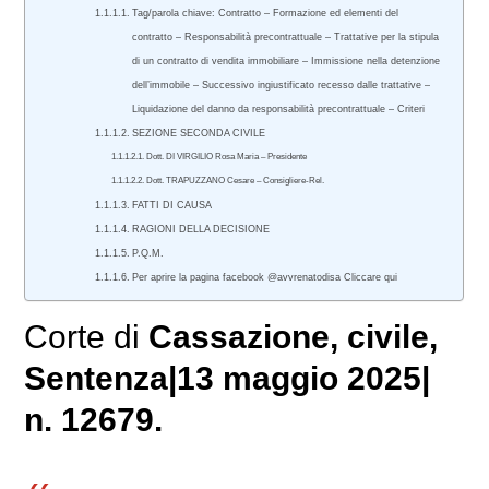
Tag/parola chiave: Contratto – Formazione ed elementi del
contratto – Responsabilità precontrattuale – Trattative per la stipula
di un contratto di vendita immobiliare – Immissione nella detenzione
dell’immobile – Successivo ingiustificato recesso dalle trattative –
Liquidazione del danno da responsabilità precontrattuale – Criteri
SEZIONE SECONDA CIVILE
Dott. DI VIRGILIO Rosa Maria – Presidente
Dott. TRAPUZZANO Cesare – Consigliere-Rel.
FATTI DI CAUSA
RAGIONI DELLA DECISIONE
P.Q.M.
Per aprire la pagina facebook @avvrenatodisa Cliccare qui
Corte di
Cassazione
,
civile
,
Sentenza|13 maggio 2025|
n. 12679.