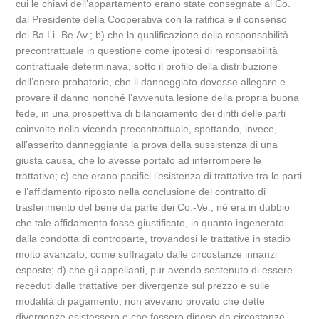
cui le chiavi dell’appartamento erano state consegnate al Co.
dal Presidente della Cooperativa con la ratifica e il consenso
dei Ba.Li.-Be.Av.; b) che la qualificazione della responsabilità
precontrattuale in questione come ipotesi di responsabilità
contrattuale determinava, sotto il profilo della distribuzione
dell’onere probatorio, che il danneggiato dovesse allegare e
provare il danno nonché l’avvenuta lesione della propria buona
fede, in una prospettiva di bilanciamento dei diritti delle parti
coinvolte nella vicenda precontrattuale, spettando, invece,
all’asserito danneggiante la prova della sussistenza di una
giusta causa, che lo avesse portato ad interrompere le
trattative; c) che erano pacifici l’esistenza di trattative tra le parti
e l’affidamento riposto nella conclusione del contratto di
trasferimento del bene da parte dei Co.-Ve., né era in dubbio
che tale affidamento fosse giustificato, in quanto ingenerato
dalla condotta di controparte, trovandosi le trattative in stadio
molto avanzato, come suffragato dalle circostanze innanzi
esposte; d) che gli appellanti, pur avendo sostenuto di essere
receduti dalle trattative per divergenze sul prezzo e sulle
modalità di pagamento, non avevano provato che dette
divergenze esistessero e che fossero dipese da circostanze