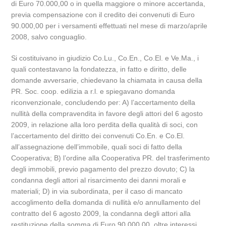
di Euro 70.000,00 o in quella maggiore o minore accertanda,
previa compensazione con il credito dei convenuti di Euro
90.000,00 per i versamenti effettuati nel mese di marzo/aprile
2008, salvo conguaglio.
Si costituivano in giudizio Co.Lu., Co.En., Co.El. e Ve.Ma., i
quali contestavano la fondatezza, in fatto e diritto, delle
domande avversarie, chiedevano la chiamata in causa della
PR. Soc. coop. edilizia a r.l. e spiegavano domanda
riconvenzionale, concludendo per: A) l’accertamento della
nullità della compravendita in favore degli attori del 6 agosto
2009, in relazione alla loro perdita della qualità di soci, con
l’accertamento del diritto dei convenuti Co.En. e Co.El.
all’assegnazione dell’immobile, quali soci di fatto della
Cooperativa; B) l’ordine alla Cooperativa PR. del trasferimento
degli immobili, previo pagamento del prezzo dovuto; C) la
condanna degli attori al risarcimento dei danni morali e
materiali; D) in via subordinata, per il caso di mancato
accoglimento della domanda di nullità e/o annullamento del
contratto del 6 agosto 2009, la condanna degli attori alla
restituzione della somma di Euro 90.000,00, oltre interessi,