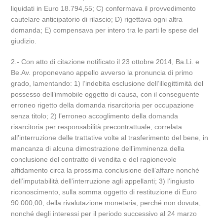
liquidati in Euro 18.794,55; C) confermava il provvedimento
cautelare anticipatorio di rilascio; D) rigettava ogni altra
domanda; E) compensava per intero tra le parti le spese del
giudizio.
2.- Con atto di citazione notificato il 23 ottobre 2014, Ba.Li. e
Be.Av. proponevano appello avverso la pronuncia di primo
grado, lamentando: 1) l’indebita esclusione dell’illegittimità del
possesso dell’immobile oggetto di causa, con il conseguente
erroneo rigetto della domanda risarcitoria per occupazione
senza titolo; 2) l’erroneo accoglimento della domanda
risarcitoria per responsabilità precontrattuale, correlata
all’interruzione delle trattative volte al trasferimento del bene, in
mancanza di alcuna dimostrazione dell’imminenza della
conclusione del contratto di vendita e del ragionevole
affidamento circa la prossima conclusione dell’affare nonché
dell’imputabilità dell’interruzione agli appellanti; 3) l’ingiusto
riconoscimento, sulla somma oggetto di restituzione di Euro
90.000,00, della rivalutazione monetaria, perché non dovuta,
nonché degli interessi per il periodo successivo al 24 marzo