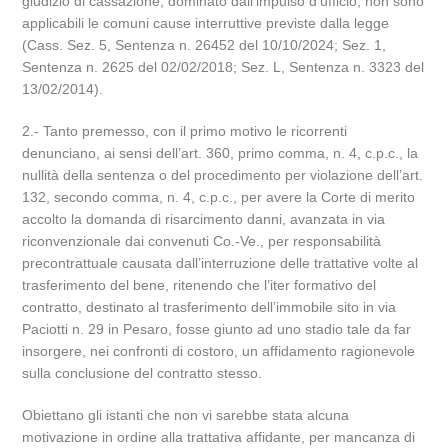
giudizio di cassazione, dominato dall’impulso d’ufficio, non sono
applicabili le comuni cause interruttive previste dalla legge
(Cass. Sez. 5, Sentenza n. 26452 del 10/10/2024; Sez. 1,
Sentenza n. 2625 del 02/02/2018; Sez. L, Sentenza n. 3323 del
13/02/2014).
2.- Tanto premesso, con il primo motivo le ricorrenti
denunciano, ai sensi dell’art. 360, primo comma, n. 4, c.p.c., la
nullità della sentenza o del procedimento per violazione dell’art.
132, secondo comma, n. 4, c.p.c., per avere la Corte di merito
accolto la domanda di risarcimento danni, avanzata in via
riconvenzionale dai convenuti Co.-Ve., per responsabilità
precontrattuale causata dall’interruzione delle trattative volte al
trasferimento del bene, ritenendo che l’iter formativo del
contratto, destinato al trasferimento dell’immobile sito in via
Paciotti n. 29 in Pesaro, fosse giunto ad uno stadio tale da far
insorgere, nei confronti di costoro, un affidamento ragionevole
sulla conclusione del contratto stesso.
Obiettano gli istanti che non vi sarebbe stata alcuna
motivazione in ordine alla trattativa affidante, per mancanza di