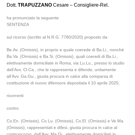
Dott.
TRAPUZZANO
Cesare – Consigliere-Rel.
ha pronunciato la seguente
SENTENZA
sul ricorso (iscritto al N.R.G. 7780/2020) proposto da:
Be.Av. (Omissis), in proprio e quale coerede di Ba.Li., nonché
Ba.Va. (Omissis) e Ba.Si. (Omissis), quali coeredi di Ba.Li.,
elettivamente domiciliate in Roma, via Lu.Lu., presso lo studio
dell’Avv. Cl.Ca., che le rappresenta e difende, unitamente
all’Avv. Ga.Gu., giusta procura in calce alla comparsa di
costituzione di nuovo difensore depositata il 10 aprile 2025;
ricorrenti
contro
Co.En. (Omissis), Co.Lu. (Omissis), Co.El. (Omissis) e Ve.Ma.
(Omissis), rappresentati e difesi, giusta procura in calce al
controricorso, dall’Avv. Ma.Gi., elettivamente domiciliati in