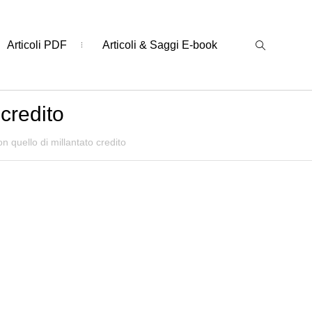
Articoli PDF
Articoli & Saggi E-book
 credito
on quello di millantato credito