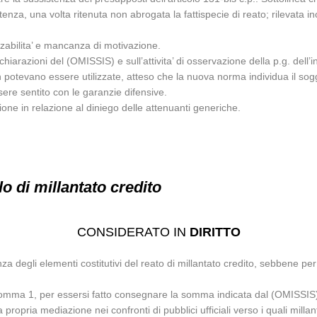
enza, una volta ritenuta non abrogata la fattispecie di reato; rilevata in
izzabilita’ e mancanza di motivazione.
chiarazioni del (OMISSIS) e sull’attivita’ di osservazione della p.g. del
potevano essere utilizzate, atteso che la nuova norma individua il sog
ssere sentito con le garanzie difensive.
ne in relazione al diniego delle attenuanti generiche.
lo di millantato credito
CONSIDERATO IN
DIRITTO
nza degli elementi costitutivi del reato di millantato credito, sebbene per
., comma 1, per essersi fatto consegnare la somma indicata dal (OMISSIS)
propria mediazione nei confronti di pubblici ufficiali verso i quali millan