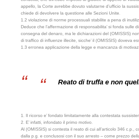
appello, la Corte avrebbe dovuto valutarne d’ufficio la sussist
chiede di devolvere la questione alle Sezioni Unite.
1.2 violazione di norme processuali stabilite a pena di inutil
Deduce che l’affermazione di responsabilita’ si fonda sulle di
consegna del denaro, ma le dichiarazioni del (OMISSIS) non 
di traffico di influenze illecite, sicche’ il (OMISSIS) doveva e
1.3 erronea applicazione della legge e mancanza di motivazio
Reato di truffa e non quel
1. Il ricorso e’ fondato limitatamente alla contestata sussiste
2. E’ infatti, infondato il primo motivo.
Al (OMISSIS) si contesta il reato di cui all’articolo 346 c.p
dalla p.g. e conclusosi con il suo arresto – come prezzo della 