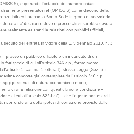
 di (OMISSIS), superando l’ostacolo del numero chiuso.
to, falsamente presentatosi al (OMISSIS) come diacono della
enze influenti presso la Santa Sede in grado di agevolarlo;
 del denaro ne’ di chiarire dove e presso chi si sarebbe dovuto
e realmente esistenti le relazioni con pubblici ufficiali,
 a seguito dell’entrata in vigore della L. 9 gennaio 2019, n. 3,
ta – presso un pubblico ufficiale o un incaricato di un
a fattispecie di cui all’articolo 346 c.p., formalmente
dall’articolo 1, comma 1 lettera t), stessa Legge (Sez. 6, n.
medesime condotte gia’ contemplate dall’articolo 346 c.p.
antaggi personali, di natura economica o meno,
 meno di una relazione con quest’ultimo, a condizione –
zione di cui all’articolo 322-bis”) – che l’agente non eserciti
i, ricorrendo una delle ipotesi di corruzione previste dalle