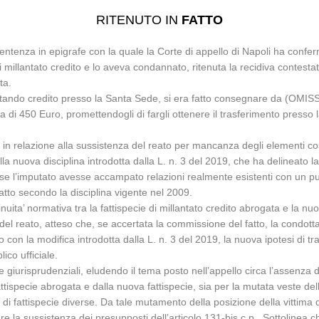
RITENUTO IN
FATTO
sentenza in epigrafe con la quale la Corte di appello di Napoli ha conf
 millantato credito e lo aveva condannato, ritenuta la recidiva contestat
ta.
antando credito presso la Santa Sede, si era fatto consegnare da (OMISSIS
di 450 Euro, promettendogli di fargli ottenere il trasferimento presso
n relazione alla sussistenza del reato per mancanza degli elementi costi
la nuova disciplina introdotta dalla L. n. 3 del 2019, che ha delineato la
ito se l’imputato avesse accampato relazioni realmente esistenti con un p
atto secondo la disciplina vigente nel 2009.
ta’ normativa tra la fattispecie di millantato credito abrogata e la nuova f
 del reato, atteso che, se accertata la commissione del fatto, la condo
con la modifica introdotta dalla L. n. 3 del 2019, la nuova ipotesi di tra
ico ufficiale.
e giurisprudenziali, eludendo il tema posto nell’appello circa l’assenza di
tispecie abrogata e dalla nuova fattispecie, sia per la mutata veste de
, di fattispecie diverse. Da tale mutamento della posizione della vittima 
re la sussistenza dei presupposti dell’articolo 131-bis c.p.. Sottolinea 