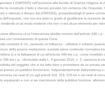
 agevolare il (OMISSIS) nell’iscrizione alla facolta’ di Scienze religiose
ello ha ricostruito il fatto e ritenuto provato con certezza che l’imputa
sto e ottenuto il denaro dal (OMISSIS), prospettandogli di avere conosc
iva dell’imputato, che non era stato in grado di giustificare la ricezione
, rendendo in tal modo evidente che non vi era alcun elemento per ritener
one difensiva circa l’intervenuta abolitio criminis dell’articolo 346 c.p.,
linea con l’orientamento di questa Corte.
e alla condotta di chi, vantando un’influenza – effettiva o soltanto asseri
prezzo della propria mediazione, sussiste piena continuita’ normativa tra l
ttera s) e la fattispecie di cui all’articolo 346-bis c.p., come novellato 
olo 346-bis c.p., riformulato dalla L. 9 gennaio 2019, n. 3, sanziona le 
ondotta del soggetto che si sia fatto dare o promettere da un privato v
ggio presso un pubblico funzionario, indipendentemente dall’esistenza o
oncorso nei reati di cui agli articoli 318, 319, 319-ter e nei reati di corru
tto equiparato e non vi sia mercimonio della pubblica funzione, altriment