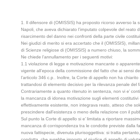
1. Il difensore di (OMISSIS) ha proposto ricorso avverso la 
Napoli, che aveva dichiarato l’imputato colpevole del reato di
risarcimento del danno nei confronti della parte civile costitui
Nei giudizi di merito si era accertato che il (OMISSIS), mill
di Scienze religiose di (OMISSIS) a numero chiuso, la somma 
Ne chiede l’annullamento per i seguenti motivi:
1.1 violazione di legge e motivazione mancante o apparente i
vigente all’epoca della commissione del fatto che ai sensi del
l’articolo 346 c.p.. Inoltre, la Corte di appello non ha chiar
trattandosi di elemento decisivo per la rilevanza penale del f
Contrariamente a quanto ritenuto in sentenza, non vi e’ continui
la mancanza di idonea motivazione sugli elementi costitutivi
effettivamente esistente, non integrava reato, atteso che solo 
prescindere dall’esistenza o meno della relazione con il pubbl
Sul punto la Corte di appello si e’ limitata a riportare massim
mancanza di corrispondenza tra le condotte previste dalla fat
nuova fattispecie, divenuta plurisoggettiva: si tratta pertanto
condotta, che avrebbe imposto al giudice di appello di valuta