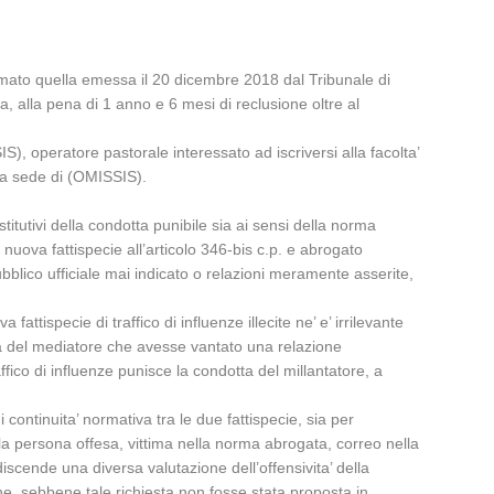
ermato quella emessa il 20 dicembre 2018 dal Tribunale di
a, alla pena di 1 anno e 6 mesi di reclusione oltre al
), operatore pastorale interessato ad iscriversi alla facolta’
 la sede di (OMISSIS).
tutivi della condotta punibile sia ai sensi della norma
 nuova fattispecie all’articolo 346-bis c.p. e abrogato
ubblico ufficiale mai indicato o relazioni meramente asserite,
attispecie di traffico di influenze illecite ne’ e’ irrilevante
tta del mediatore che avesse vantato una relazione
ffico di influenze punisce la condotta del millantatore, a
 continuita’ normativa tra le due fattispecie, sia per
lla persona offesa, vittima nella norma abrogata, correo nella
discende una diversa valutazione dell’offensivita’ della
che, sebbene tale richiesta non fosse stata proposta in