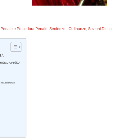
to Penale e Procedura Penale
,
Sentenze - Ordinanze
,
Sezioni Diritto
37.
antato credito
 – Insussistenza