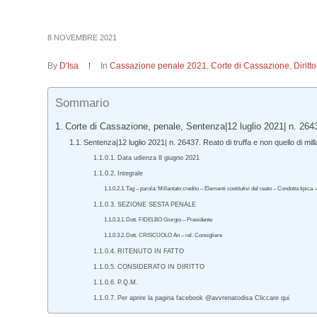
8 NOVEMBRE 2021
By
D'Isa
In
Cassazione penale 2021
,
Corte di Cassazione
,
Dirit
Sommario
Corte di Cassazione, penale, Sentenza|12 luglio 2021| n. 264
Sentenza|12 luglio 2021| n. 26437. Reato di truffa e non quello di mill
Data udienza 8 giugno 2021
Integrale
Tag – parola: Millantato credito – Elementi costitutivi del reato – Condotta tipica
SEZIONE SESTA PENALE
Dott. FIDELBO Giorgio – Presidente
Dott. CRISCUOLO An – rel. Consigliere
RITENUTO IN FATTO
CONSIDERATO IN DIRITTO
P.Q.M.
Per aprire la pagina facebook @avvrenatodisa Cliccare qui