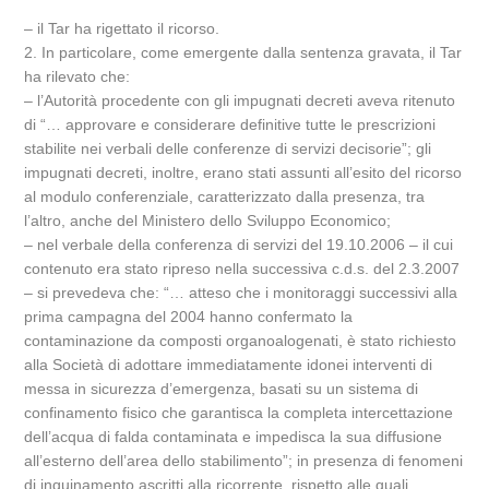
– il Tar ha rigettato il ricorso.
2. In particolare, come emergente dalla sentenza gravata, il Tar
ha rilevato che:
– l’Autorità procedente con gli impugnati decreti aveva ritenuto
di “… approvare e considerare definitive tutte le prescrizioni
stabilite nei verbali delle conferenze di servizi decisorie”; gli
impugnati decreti, inoltre, erano stati assunti all’esito del ricorso
al modulo conferenziale, caratterizzato dalla presenza, tra
l’altro, anche del Ministero dello Sviluppo Economico;
– nel verbale della conferenza di servizi del 19.10.2006 – il cui
contenuto era stato ripreso nella successiva c.d.s. del 2.3.2007
– si prevedeva che: “… atteso che i monitoraggi successivi alla
prima campagna del 2004 hanno confermato la
contaminazione da composti organoalogenati, è stato richiesto
alla Società di adottare immediatamente idonei interventi di
messa in sicurezza d’emergenza, basati su un sistema di
confinamento fisico che garantisca la completa intercettazione
dell’acqua di falda contaminata e impedisca la sua diffusione
all’esterno dell’area dello stabilimento”; in presenza di fenomeni
di inquinamento ascritti alla ricorrente, rispetto alle quali