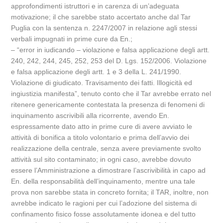
approfondimenti istruttori e in carenza di un’adeguata
motivazione; il che sarebbe stato accertato anche dal Tar
Puglia con la sentenza n. 2247/2007 in relazione agli stessi
verbali impugnati in prime cure da En.;
– “error in iudicando – violazione e falsa applicazione degli artt.
240, 242, 244, 245, 252, 253 del D. Lgs. 152/2006. Violazione
e falsa applicazione degli artt. 1 e 3 della L. 241/1990.
Violazione di giudicato. Travisamento dei fatti. Illogicità ed
ingiustizia manifesta”, tenuto conto che il Tar avrebbe errato nel
ritenere genericamente contestata la presenza di fenomeni di
inquinamento ascrivibili alla ricorrente, avendo En.
espressamente dato atto in prime cure di avere avviato le
attività di bonifica a titolo volontario e prima dell’avvio dei
realizzazione della centrale, senza avere previamente svolto
attività sul sito contaminato; in ogni caso, avrebbe dovuto
essere l’Amministrazione a dimostrare l’ascrivibilità in capo ad
En. della responsabilità dell’inquinamento, mentre una tale
prova non sarebbe stata in concreto fornita; il TAR, inoltre, non
avrebbe indicato le ragioni per cui l’adozione del sistema di
confinamento fisico fosse assolutamente idonea e del tutto