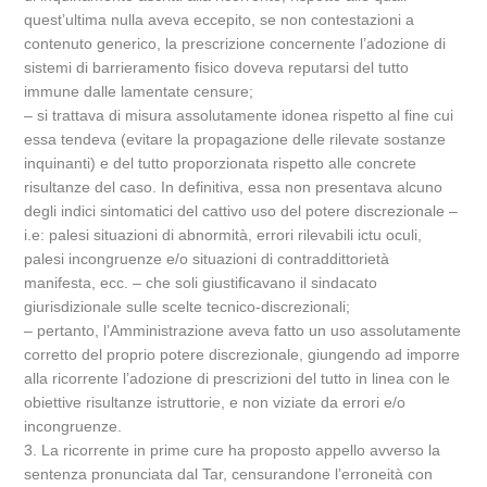
quest’ultima nulla aveva eccepito, se non contestazioni a
contenuto generico, la prescrizione concernente l’adozione di
sistemi di barrieramento fisico doveva reputarsi del tutto
immune dalle lamentate censure;
– si trattava di misura assolutamente idonea rispetto al fine cui
essa tendeva (evitare la propagazione delle rilevate sostanze
inquinanti) e del tutto proporzionata rispetto alle concrete
risultanze del caso. In definitiva, essa non presentava alcuno
degli indici sintomatici del cattivo uso del potere discrezionale –
i.e: palesi situazioni di abnormità, errori rilevabili ictu oculi,
palesi incongruenze e/o situazioni di contraddittorietà
manifesta, ecc. – che soli giustificavano il sindacato
giurisdizionale sulle scelte tecnico-discrezionali;
– pertanto, l’Amministrazione aveva fatto un uso assolutamente
corretto del proprio potere discrezionale, giungendo ad imporre
alla ricorrente l’adozione di prescrizioni del tutto in linea con le
obiettive risultanze istruttorie, e non viziate da errori e/o
incongruenze.
3. La ricorrente in prime cure ha proposto appello avverso la
sentenza pronunciata dal Tar, censurandone l’erroneità con