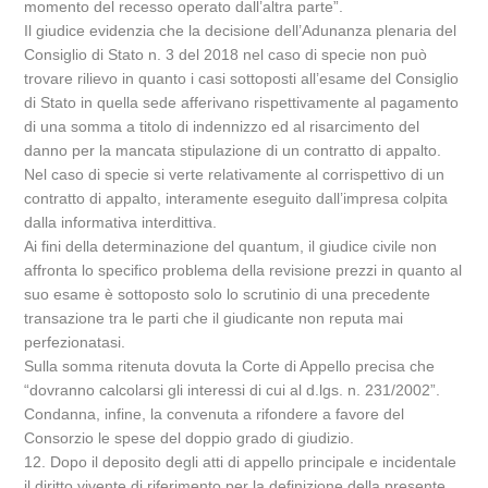
momento del recesso operato dall’altra parte”.
Il giudice evidenzia che la decisione dell’Adunanza plenaria del
Consiglio di Stato n. 3 del 2018 nel caso di specie non può
trovare rilievo in quanto i casi sottoposti all’esame del Consiglio
di Stato in quella sede afferivano rispettivamente al pagamento
di una somma a titolo di indennizzo ed al risarcimento del
danno per la mancata stipulazione di un contratto di appalto.
Nel caso di specie si verte relativamente al corrispettivo di un
contratto di appalto, interamente eseguito dall’impresa colpita
dalla informativa interdittiva.
Ai fini della determinazione del quantum, il giudice civile non
affronta lo specifico problema della revisione prezzi in quanto al
suo esame è sottoposto solo lo scrutinio di una precedente
transazione tra le parti che il giudicante non reputa mai
perfezionatasi.
Sulla somma ritenuta dovuta la Corte di Appello precisa che
“dovranno calcolarsi gli interessi di cui al d.lgs. n. 231/2002”.
Condanna, infine, la convenuta a rifondere a favore del
Consorzio le spese del doppio grado di giudizio.
12. Dopo il deposito degli atti di appello principale e incidentale
il diritto vivente di riferimento per la definizione della presente