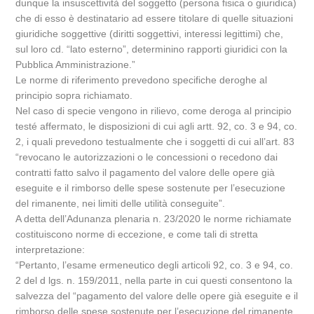
dunque la insuscettività del soggetto (persona fisica o giuridica)
che di esso è destinatario ad essere titolare di quelle situazioni
giuridiche soggettive (diritti soggettivi, interessi legittimi) che,
sul loro cd. “lato esterno”, determinino rapporti giuridici con la
Pubblica Amministrazione.”
Le norme di riferimento prevedono specifiche deroghe al
principio sopra richiamato.
Nel caso di specie vengono in rilievo, come deroga al principio
testé affermato, le disposizioni di cui agli artt. 92, co. 3 e 94, co.
2, i quali prevedono testualmente che i soggetti di cui all’art. 83
“revocano le autorizzazioni o le concessioni o recedono dai
contratti fatto salvo il pagamento del valore delle opere già
eseguite e il rimborso delle spese sostenute per l’esecuzione
del rimanente, nei limiti delle utilità conseguite”.
A detta dell’Adunanza plenaria n. 23/2020 le norme richiamate
costituiscono norme di eccezione, e come tali di stretta
interpretazione:
“Pertanto, l’esame ermeneutico degli articoli 92, co. 3 e 94, co.
2 del d lgs. n. 159/2011, nella parte in cui questi consentono la
salvezza del “pagamento del valore delle opere già eseguite e il
rimborso delle spese sostenute per l’esecuzione del rimanente,