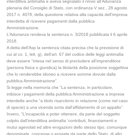
interdittiva antimafia e aveva segnalato il rinvio all’Adunanza
plenaria del Consiglio di Stato, con ordinanza V sez., 28 agosto
2017 n. 4078, della questione relativa alla capacità dell’impresa
interdetta di ricevere pagamenti dalla pubblica
Amministrazione.
L’Adunanza rendeva la sentenza n. 3/2018 pubblicata il 6 aprile
2018.
A detta dell’Asp la sentenza citata precisa che la previsione di
cui al co. 1, lett. g), dell’art. 67 del codice delle leggi antimafia
deve essere “intesa nel senso di precludere all’imprenditore
(persona fisica o giuridica) la titolarità della posizione soggettiva
che lo renderebbe idoneo a ricevere somme dovute dalla
pubblica Amministrazione”.
Si legge nella memoria che “La sentenza, in particolare,
inibisce i pagamenti della pubblica Amministrazione a imprese
interdette anche “a titolo risarcitorio in relazione (come nel caso
di specie) a una vicenda sorta dall’affidamento di un appalto”.
Invero, “L’incapacità a poter ottenere, da parte del soggetto
colpito dall’interdittiva antimafia ‘contributi, finanziamenti e
mutui agevolati ed altre erogazioni dello stesso tipo, comunque
denominate, concesse o erogate da parte dello Stato, di altri