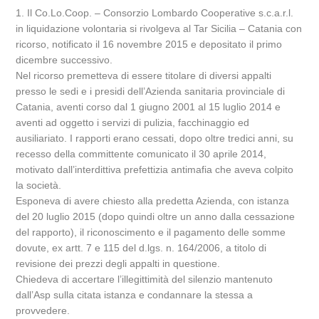
1. Il Co.Lo.Coop. – Consorzio Lombardo Cooperative s.c.a.r.l.
in liquidazione volontaria si rivolgeva al Tar Sicilia – Catania con
ricorso, notificato il 16 novembre 2015 e depositato il primo
dicembre successivo.
Nel ricorso premetteva di essere titolare di diversi appalti
presso le sedi e i presidi dell’Azienda sanitaria provinciale di
Catania, aventi corso dal 1 giugno 2001 al 15 luglio 2014 e
aventi ad oggetto i servizi di pulizia, facchinaggio ed
ausiliariato. I rapporti erano cessati, dopo oltre tredici anni, su
recesso della committente comunicato il 30 aprile 2014,
motivato dall’interdittiva prefettizia antimafia che aveva colpito
la società.
Esponeva di avere chiesto alla predetta Azienda, con istanza
del 20 luglio 2015 (dopo quindi oltre un anno dalla cessazione
del rapporto), il riconoscimento e il pagamento delle somme
dovute, ex artt. 7 e 115 del d.lgs. n. 164/2006, a titolo di
revisione dei prezzi degli appalti in questione.
Chiedeva di accertare l’illegittimità del silenzio mantenuto
dall’Asp sulla citata istanza e condannare la stessa a
provvedere.