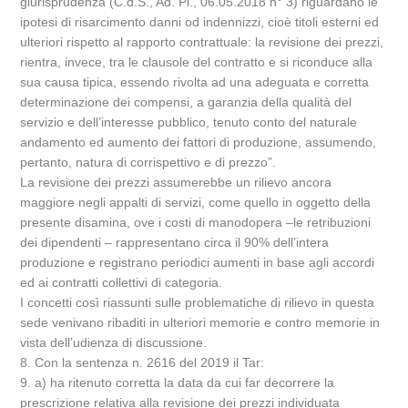
giurisprudenza (C.d.S., Ad. Pl., 06.05.2018 n° 3) riguardano le
ipotesi di risarcimento danni od indennizzi, cioè titoli esterni ed
ulteriori rispetto al rapporto contrattuale: la revisione dei prezzi,
rientra, invece, tra le clausole del contratto e si riconduce alla
sua causa tipica, essendo rivolta ad una adeguata e corretta
determinazione dei compensi, a garanzia della qualità del
servizio e dell’interesse pubblico, tenuto conto del naturale
andamento ed aumento dei fattori di produzione, assumendo,
pertanto, natura di corrispettivo e di prezzo”.
La revisione dei prezzi assumerebbe un rilievo ancora
maggiore negli appalti di servizi, come quello in oggetto della
presente disamina, ove i costi di manodopera –le retribuzioni
dei dipendenti – rappresentano circa il 90% dell’intera
produzione e registrano periodici aumenti in base agli accordi
ed ai contratti collettivi di categoria.
I concetti così riassunti sulle problematiche di rilievo in questa
sede venivano ribaditi in ulteriori memorie e contro memorie in
vista dell’udienza di discussione.
8. Con la sentenza n. 2616 del 2019 il Tar:
9. a) ha ritenuto corretta la data da cui far decorrere la
prescrizione relativa alla revisione dei prezzi individuata