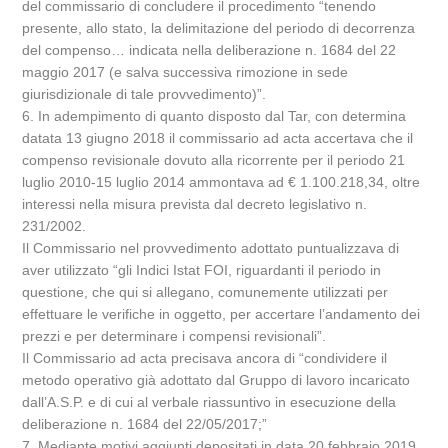
del commissario di concludere il procedimento “tenendo
presente, allo stato, la delimitazione del periodo di decorrenza
del compenso… indicata nella deliberazione n. 1684 del 22
maggio 2017 (e salva successiva rimozione in sede
giurisdizionale di tale provvedimento)”.
6. In adempimento di quanto disposto dal Tar, con determina
datata 13 giugno 2018 il commissario ad acta accertava che il
compenso revisionale dovuto alla ricorrente per il periodo 21
luglio 2010-15 luglio 2014 ammontava ad € 1.100.218,34, oltre
interessi nella misura prevista dal decreto legislativo n.
231/2002.
Il Commissario nel provvedimento adottato puntualizzava di
aver utilizzato “gli Indici Istat FOI, riguardanti il periodo in
questione, che qui si allegano, comunemente utilizzati per
effettuare le verifiche in oggetto, per accertare l’andamento dei
prezzi e per determinare i compensi revisionali”.
Il Commissario ad acta precisava ancora di “condividere il
metodo operativo già adottato dal Gruppo di lavoro incaricato
dall’A.S.P. e di cui al verbale riassuntivo in esecuzione della
deliberazione n. 1684 del 22/05/2017;”
7. Mediante motivi aggiunti depositati in data 20 febbraio 2019