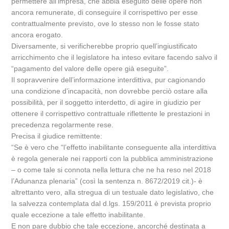
permettere all’impresa, che abbia eseguito delle opere non
ancora remunerate, di conseguire il corrispettivo per esse
contrattualmente previsto, ove lo stesso non le fosse stato
ancora erogato.
Diversamente, si verificherebbe proprio quell’ingiustificato
arricchimento che il legislatore ha inteso evitare facendo salvo il
“pagamento del valore delle opere già eseguite”.
Il sopravvenire dell’informazione interdittiva, pur cagionando
una condizione d’incapacità, non dovrebbe perciò ostare alla
possibilità, per il soggetto interdetto, di agire in giudizio per
ottenere il corrispettivo contrattuale riflettente le prestazioni in
precedenza regolarmente rese.
Precisa il giudice remittente:
“Se è vero che “l’effetto inabilitante conseguente alla interdittiva
è regola generale nei rapporti con la pubblica amministrazione
– o come tale si connota nella lettura che ne ha reso nel 2018
l’Adunanza plenaria” (così la sentenza n. 8672/2019 cit.)- è
altrettanto vero, alla stregua di un testuale dato legislativo, che
la salvezza contemplata dal d.lgs. 159/2011 è prevista proprio
quale eccezione a tale effetto inabilitante.
E non pare dubbio che tale eccezione, ancorché destinata a