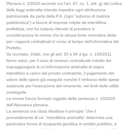
Plenaria n. 3/2018 secondo cui l’art. 67, co. 1, lett. g) del codice
delle leggi antimafia intende impedire ogni attribuzione
patrimoniale da parte della P.A. (ogni “esborso di matrice
pubblicistica”) a favore di imprese colpite da interdittiva
prefettizia, non ha tuttavia ritenuto di prendere in
considerazione le norme che la stessa fonte normativa detta
per i rapporti contrattuali in corso al tempo dell’informativa del
Prefetto.
Va ricordato, infatti, che gli artt. 92 e 94 d.lgs. n. 159/2011
fanno salvo, per il caso di recesso contrattuale indotto dal
sopraggiungere di un’informazione antimafia di segno
interdittivo a carico del privato contraente, il pagamento del
valore delle opere già eseguite nonché il rimborso delle spese
sostenute per l’esecuzione del rimanente, nei limiti delle utilità
conseguite.
Le norme hanno formato oggetto della sentenza n. 23/2020
dell’Adunanza plenaria.
La sentenza ora citata ribadisce il principio “che il
provvedimento di cd. “interdittiva antimafia” determina una
particolare forma di incapacità giuridica in ambito pubblico, e