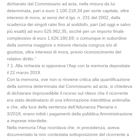
dichiarato dal Commissario ad acta, nella misura da lui
determinata, pari a euro 1.100.218,34 per sorte capitale, oltre
interessi di mora, ai sensi del d.lgs. n. 231 del 2002, dalla
scadenza dei singoli ratei fino al soddisfo, pari (ad oggi e salvo
più esatti) ad euro 525.962,35, sicché per un importo finale
complessivo di euro 1.626.180,69; o comunque in subordine
della somma maggiore o minore ritenuta congrua e/o di
giustizia, oltre interessi di mora, previo riconoscimento del
relativo diritto.”
7.1. Alla richiesta si opponeva l’Asp con la memoria depositata
il 22 marzo 2019.
Con la memoria, ove non si rinviene critica alla quantificazione
della somma determinata dal Commissario ad acta, si chiedeva
di dichiarare improcedibile il ricorso sul rilievo che il ricorrente
era stato destinatario di una informazione interdittiva antimafia
e che, alla luce della sentenza dell’Adunanza Plenaria n.
3/2018, erano inibiti i pagamenti della pubblica Amministrazione
a imprese interdette.
Nella memoria l’Asp ricordava che, in precedenza, aveva
documentato la non contestata sottoposizione del ricorrente a