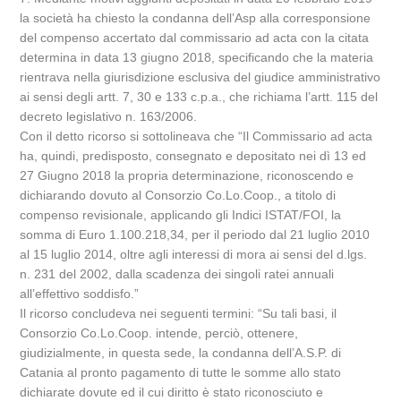
la società ha chiesto la condanna dell’Asp alla corresponsione
del compenso accertato dal commissario ad acta con la citata
determina in data 13 giugno 2018, specificando che la materia
rientrava nella giurisdizione esclusiva del giudice amministrativo
ai sensi degli artt. 7, 30 e 133 c.p.a., che richiama l’artt. 115 del
decreto legislativo n. 163/2006.
Con il detto ricorso si sottolineava che “Il Commissario ad acta
ha, quindi, predisposto, consegnato e depositato nei dì 13 ed
27 Giugno 2018 la propria determinazione, riconoscendo e
dichiarando dovuto al Consorzio Co.Lo.Coop., a titolo di
compenso revisionale, applicando gli Indici ISTAT/FOI, la
somma di Euro 1.100.218,34, per il periodo dal 21 luglio 2010
al 15 luglio 2014, oltre agli interessi di mora ai sensi del d.lgs.
n. 231 del 2002, dalla scadenza dei singoli ratei annuali
all’effettivo soddisfo.”
Il ricorso concludeva nei seguenti termini: “Su tali basi, il
Consorzio Co.Lo.Coop. intende, perciò, ottenere,
giudizialmente, in questa sede, la condanna dell’A.S.P. di
Catania al pronto pagamento di tutte le somme allo stato
dichiarate dovute ed il cui diritto è stato riconosciuto e