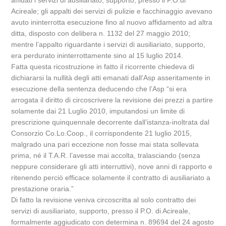
affidati i servizi di ausiliariato, supporto, presso il P.O.di
Acireale; gli appalti dei servizi di pulizie e facchinaggio avevano
avuto ininterrotta esecuzione fino al nuovo affidamento ad altra
ditta, disposto con delibera n. 1132 del 27 maggio 2010;
mentre l’appalto riguardante i servizi di ausiliariato, supporto,
era perdurato ininterrottamente sino al 15 luglio 2014.
Fatta questa ricostruzione in fatto il ricorrente chiedeva di
dichiararsi la nullità degli atti emanati dall’Asp asseritamente in
esecuzione della sentenza deducendo che l’Asp “si era
arrogata il diritto di circoscrivere la revisione dei prezzi a partire
solamente dai 21 Luglio 2010, imputandosi un limite di
prescrizione quinquennale decorrente dall’istanza-inoltrata dal
Consorzio Co.Lo.Coop., il corrispondente 21 luglio 2015,
malgrado una pari eccezione non fosse mai stata sollevata
prima, né il T.A.R. l’avesse mai accolta, tralasciando (senza
neppure considerare gli atti interruttivi), nove anni di rapporto e
ritenendo perciò efficace solamente il contratto di ausiliariato a
prestazione oraria.”
Di fatto la revisione veniva circoscritta al solo contratto dei
servizi di ausiliariato, supporto, presso il P.O. di Acireale,
formalmente aggiudicato con determina n. 89694 del 24 agosto