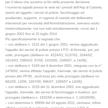
per il rilievo che avranno ai fini della presente decisione.
I numerosi appalti presso le sedi ed i presidi dell’Asp di Catania,
aventi ad oggetto i servizi di pulizie, facchinaggio ed
ausiliariato, supporto, in ragione di svariati atti deliberativi
intervenuti per necessità dell’Amministrazione, avevano avuto
ininterrottamente, ma non tutti simultaneamente, corso dal 1
giugno 2001 fino al 15 luglio 2014.
Più specificatamente si segnala che:
– con delibera n. 2115 del 1 giugno 2001, veniva aggiudicato
l’appalto dei servizi di pulizie presso il P.O. di Acireale, poi, più
volte, prorogato (delibere nn. 4224/01; 5137/01; 2044/02;
1814/03; 2985/03; 97/05; 1433/05; 1589/07; e 14/08);
– con delibera n. 5169 del 4 dicembre 2001, integrata con la n°
1478/02, veniva affidato l’appalto, triennale, dei servizi di pulizie
presso altri PP.00., anch’esso più volte prorogato (delibere nn.
682/05; 13/06; 1597/06; 986/07; 1589/07 e 14/08);
– con delibera n. 3226 del 31 dicembre 2002, era aggiudicato
l’appalto, triennale, dei servizi di facchinaggio e trasloco. poi
prorogato (delibera n. 1932/06 e determina n. 1 16539/08);
– con determina n. 89694 del 24 agosto 2011, venivano, infine,