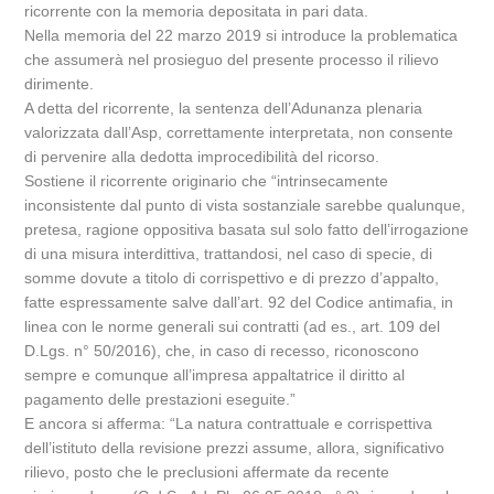
ricorrente con la memoria depositata in pari data.
Nella memoria del 22 marzo 2019 si introduce la problematica
che assumerà nel prosieguo del presente processo il rilievo
dirimente.
A detta del ricorrente, la sentenza dell’Adunanza plenaria
valorizzata dall’Asp, correttamente interpretata, non consente
di pervenire alla dedotta improcedibilità del ricorso.
Sostiene il ricorrente originario che “intrinsecamente
inconsistente dal punto di vista sostanziale sarebbe qualunque,
pretesa, ragione oppositiva basata sul solo fatto dell’irrogazione
di una misura interdittiva, trattandosi, nel caso di specie, di
somme dovute a titolo di corrispettivo e di prezzo d’appalto,
fatte espressamente salve dall’art. 92 del Codice antimafia, in
linea con le norme generali sui contratti (ad es., art. 109 del
D.Lgs. n° 50/2016), che, in caso di recesso, riconoscono
sempre e comunque all’impresa appaltatrice il diritto al
pagamento delle prestazioni eseguite.”
E ancora si afferma: “La natura contrattuale e corrispettiva
dell’istituto della revisione prezzi assume, allora, significativo
rilievo, posto che le preclusioni affermate da recente