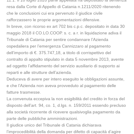
11.1. Il 10 luglio 2020 parte appellata ha depositato la sentenza
resa dalla Corte di Appello di Catania n.1211/2020 ritenendo
che le conclusioni cui era pervenuto il giudice civile
rafforzassero le proprie argomentazioni difensive.
In breve, con ricorso ex art 702 bis c.p.c. depositato in data 30
maggio 2018 il CO.LO.COOP. s. c. a r. in liquidazione adiva il
Tribunale di Catania per sentire condannare l’Azienda
ospedaliera per l’emergenza Cannizzaro al pagamento
dell’importo di €. 375.747,18, a titolo di corrispettivo del
contralto di appalto stipulato in data 5 novembre 2013, avente
ad oggetto l’affidamento del servizio ausiliario di supporto ai
reparti e alle strutture dell’azienda.
Deduceva di avere per intero eseguito le obbligazioni assunte,
e che l’Azienda non aveva provveduto al pagamento delle
fatture trasmesse.
La convenuta eccepiva la non esigibilità del credito in forza del
disposto dell’art. 94, co. 1, d.lgs. n. 159/2011 essendo precluso
alla società ricorrente di ricevere qualsivoglia pagamento da
parte delle pubbliche amministrazioni.
Il giudice unico del Tribunale di Catania dichiarava
l’improcedibilità della domanda per difetto di capacità d’agire