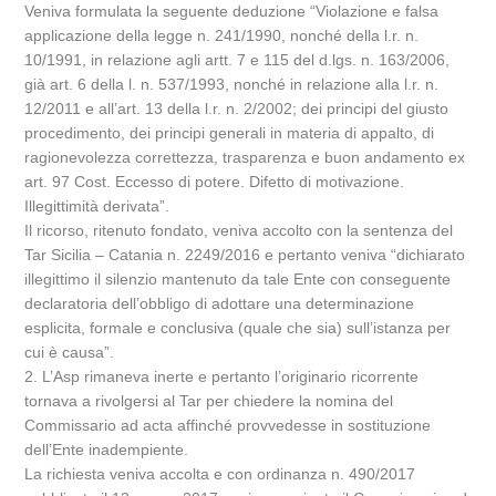
Veniva formulata la seguente deduzione “Violazione e falsa
applicazione della legge n. 241/1990, nonché della l.r. n.
10/1991, in relazione agli artt. 7 e 115 del d.lgs. n. 163/2006,
già art. 6 della l. n. 537/1993, nonché in relazione alla l.r. n.
12/2011 e all’art. 13 della l.r. n. 2/2002; dei principi del giusto
procedimento, dei principi generali in materia di appalto, di
ragionevolezza correttezza, trasparenza e buon andamento ex
art. 97 Cost. Eccesso di potere. Difetto di motivazione.
Illegittimità derivata”.
Il ricorso, ritenuto fondato, veniva accolto con la sentenza del
Tar Sicilia – Catania n. 2249/2016 e pertanto veniva “dichiarato
illegittimo il silenzio mantenuto da tale Ente con conseguente
declaratoria dell’obbligo di adottare una determinazione
esplicita, formale e conclusiva (quale che sia) sull’istanza per
cui è causa”.
2. L’Asp rimaneva inerte e pertanto l’originario ricorrente
tornava a rivolgersi al Tar per chiedere la nomina del
Commissario ad acta affinché provvedesse in sostituzione
dell’Ente inadempiente.
La richiesta veniva accolta e con ordinanza n. 490/2017