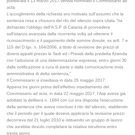
pubblicata il 13 marzo 2017 veniva nominato il Commissario ad
acta.
L’accoglimento della richiesta era motivata sull’assunto che la
sentenza resa a chiusura del rito del silenzio sopra citata “ha
dichiarato l’obbligo dell’A.S.P. di Catania di provvedere
sull’istanza avanzata dalla ricorrente volta ad ottenere il
riconoscimento e il pagamento delle somme dovute, ex artt. 7 e
115 del D.lgs. n. 164/2006, a titolo di revisione dei prezzi di
diversi appalti presso le Sedi ed i Presidi della predetta Azienda
con l’adozione di una determinazione espressa, entro giorni 30
dalla notificazione a cura di parte o dalla comunicazione invia
amministrativa di detta sentenza;”
Il Commissario si insediava in data 25 maggio 2017.
Appena tre giorni prima dell’effettivo insediamento del
Commissario ad acta, in data 22 maggio 2017, l’Asp aveva già
adottato la delibera n. 1684 con cui era disposta l’esecuzione
della sentenza che aveva concluso il rito del silenzio, stabilendo
che il periodo per il quale doveva applicarsi la revisione prezzi
decorreva dal 21 luglio 2010 e istituendo un gruppo di lavoro
che avrebbe dovuto completare la relativa istruttoria entro
trenta giorni.